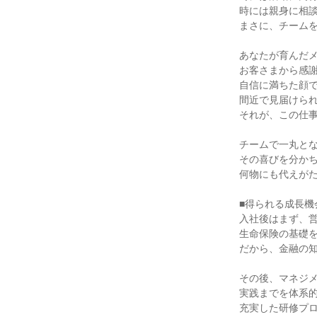
時には親身に相談
まさに、チームを
あなたが育んだメ
お客さまから感謝
自信に満ちた顔で
間近で見届けられ
それが、この仕事
チームで一丸とな
その喜びを分かち
何物にも代えがた
■得られる成長機会
入社後はまず、営
生命保険の基礎を
だから、金融の知
その後、マネジメ
実践までを体系的
充実した研修プロ