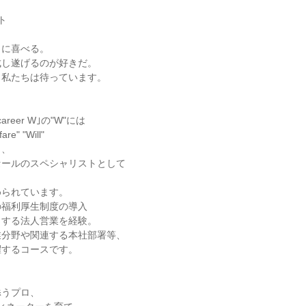


に喜べる。

し遂げるのが好きだ。

私たちは待っています。

reer W｣の"W"には

re" "Will"

、

ールのスペシャリストとして

られています。

福利厚生制度の導入

する法人営業を経験。

分野や関連する本社部署等、

するコースです。

うプロ、
