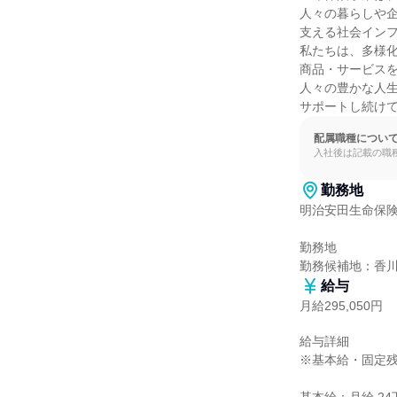
人々の暮らしや企
支える社会インフ
私たちは、多様化
商品・サービスを
人々の豊かな人生
サポートし続け
配属職種につい
入社後は記載の職
勤務地
明治安田生命保険
勤務地

勤務候補地：香
給与
月給295,050円
給与詳細

※基本給・固定残