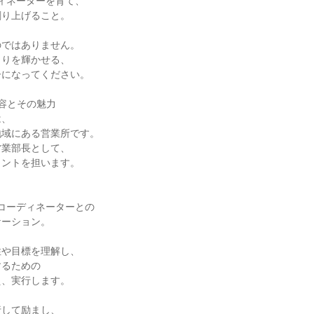
ィネーターを育て、

り上げること。

ではありません。

りを輝かせる、

になってください。

容とその魅力

、

域にある営業所です。

業部長として、

ントを担います。

コーディネーターとの

ーション。

や目標を理解し、

るための

、実行します。

して励まし、
