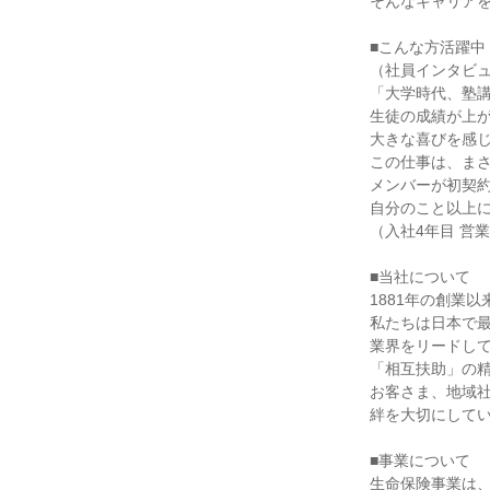
そんなキャリアを
■こんな方活躍中

（社員インタビュ
「大学時代、塾講
生徒の成績が上が
大きな喜びを感じ
この仕事は、まさ
メンバーが初契約
自分のこと以上に
（入社4年目 営業
■当社について

1881年の創業以来
私たちは日本で最
業界をリードして
「相互扶助」の精
お客さま、地域社
絆を大切にしてい
■事業について

生命保険事業は、