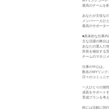
MYリンクコーデ
最高のチームを創
あなたが主役なの
メンバー一人ひと
最高のサポーター
■具体的な仕事内
主な活躍の舞台は
あなたの選んだ地
所長を補佐する営
チームのマネジメ
仕事の中心は、

数名のMYリンク
日々のコミュニケ
一人ひとりの個性
成長をサポートす
育成プランを考え
時には活動に同行