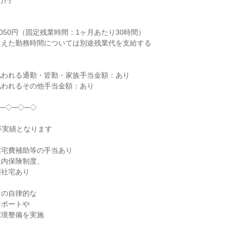
円



050円（固定残業時間：1ヶ月あたり30時間）

えた勤務時間については別途残業代を支給する

われる通勤・皆勤・家族手当金額：あり

われるその他手当金額：あり

─◇─◇─◇

卒実績となります

宅費補助等の手当あり

内保険制度、

社宅あり

の自律的な

ポートや

境整備を実施
