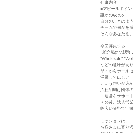
仕事内容

■アピールポイント
誰かの成長を、

自分のことのよう
チームで何かを成
そんなあなたを、
今回募集する

｢総合職(地域型) ca
"Wholesale" "Welfa
などの意味があり
早くからホールセ
活躍してほしい

という想いが込め
入社初期は団体の
・運営をサポート
その後、法人営業
幅広い分野で活躍
ミッションは、

お客さまに寄り添