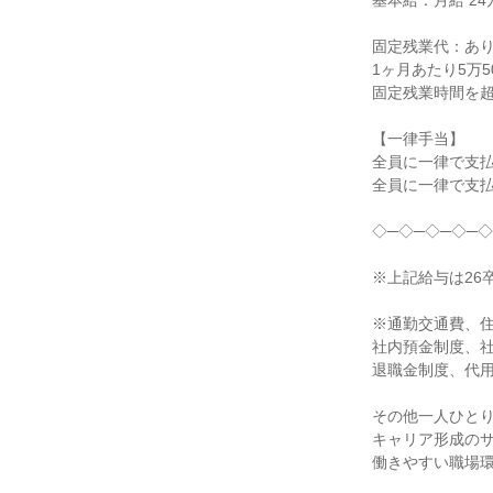
基本給：月給 24万
固定残業代：あり
1ヶ月あたり5万5
固定残業時間を超
【一律手当】

全員に一律で支払
全員に一律で支払
◇─◇─◇─◇─◇
※上記給与は26
※通勤交通費、住
社内預金制度、社
退職金制度、代用
その他一人ひとり
キャリア形成のサ
働きやすい職場環