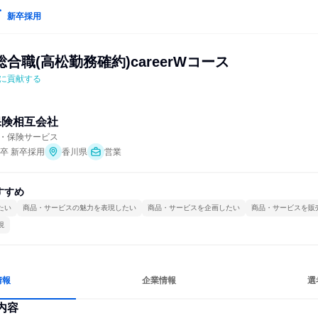
新卒採用
合職(高松勤務確約)careerWコース
に貢献する
保険相互会社
・保険サービス
年卒 新卒採用
香川県
営業
すすめ
たい
商品・サービスの魅力を表現したい
商品・サービスを企画したい
商品・サービスを販
視
情報
企業情報
選
内容