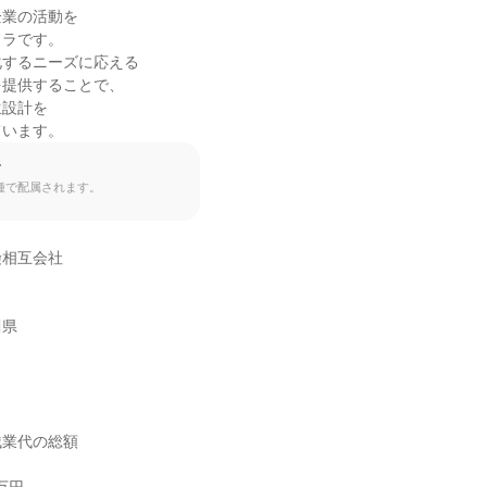
業の活動を

ラです。

するニーズに応える

提供することで、

設計を

ています。
て
種で配属されます。
相互会社

川県
業代の総額
