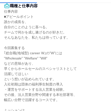
職種と仕事内容
仕事内容

■アピールポイント

誰かの成長を、

自分のことのように喜べる。

チームで何かを成し遂げるのが好きだ。

そんなあなたを、私たちは待っています。

今回募集する

｢総合職(地域型) career W｣の"W"には

"Wholesale" "Welfare" "Will"

などの意味があり、

早くからホールセールのスペシャリストとして

活躍してほしい

という想いが込められています。

入社初期は団体の福利厚生制度の導入

・運営をサポートする法人営業を経験。

その後、法人営業分野や関連する本社部署等、

幅広い分野で活躍するコースです。

ミッションは、
