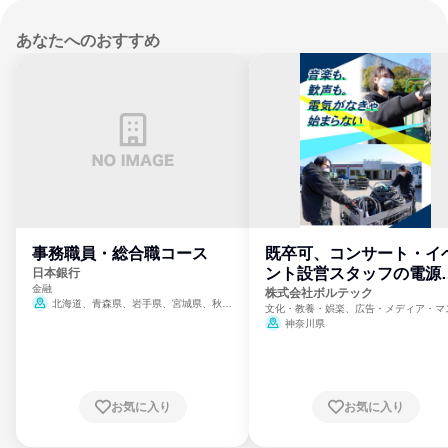
あなたへのおすすめ
事務職員・総合職コース
既卒可、コンサート・イ
ント設営スタッフの電源
日本銀行
金融
門
株式会社ボルテック
北海道、青森県、岩手県、宮城県、秋田
文化・教養・娯楽、広告・メディア・マ
県、山形県、福島県、茨城県、群馬県、埼玉
ミ、電力・ガス・水道・エネルギー
神奈川県
県、東京都、神奈川県、新潟県、富山県、石
川県、福井県、山梨県、長野県、静岡県、愛
知県、京都府、大阪府、兵庫県、鳥取県、島
根県、岡山県、広島県、山口県、徳島県、香
川県、愛媛県、高知県、福岡県、佐賀県、長
お気に入り
お気に入り
崎県、熊本県、大分県、宮崎県、鹿児島県、
沖縄県