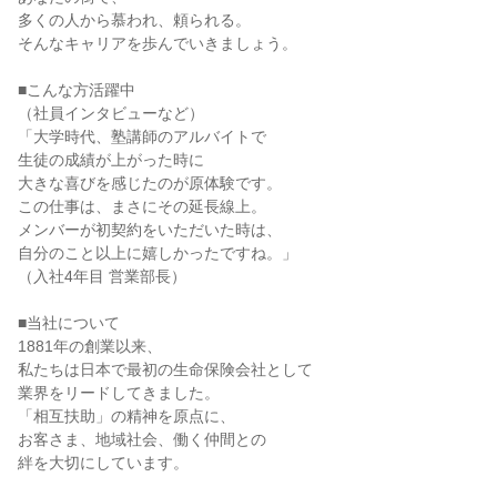
多くの人から慕われ、頼られる。

そんなキャリアを歩んでいきましょう。

■こんな方活躍中

（社員インタビューなど）

「大学時代、塾講師のアルバイトで

生徒の成績が上がった時に

大きな喜びを感じたのが原体験です。

この仕事は、まさにその延長線上。

メンバーが初契約をいただいた時は、

自分のこと以上に嬉しかったですね。」

（入社4年目 営業部長）

■当社について

1881年の創業以来、

私たちは日本で最初の生命保険会社として

業界をリードしてきました。

「相互扶助」の精神を原点に、

お客さま、地域社会、働く仲間との

絆を大切にしています。
