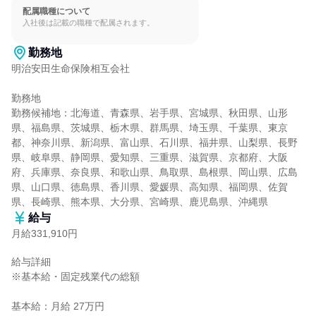
配属職種について
入社後は記載の職種で配属されます。
勤務地
明治安田生命保険相互会社

勤務地

勤務候補地：北海道、青森県、岩手県、宮城県、秋田県、山形
県、福島県、茨城県、栃木県、群馬県、埼玉県、千葉県、東京
都、神奈川県、新潟県、富山県、石川県、福井県、山梨県、長野
県、岐阜県、静岡県、愛知県、三重県、滋賀県、京都府、大阪
府、兵庫県、奈良県、和歌山県、鳥取県、島根県、岡山県、広島
県、山口県、徳島県、香川県、愛媛県、高知県、福岡県、佐賀
県、長崎県、熊本県、大分県、宮崎県、鹿児島県、沖縄県
給与
月給331,910円
給与詳細

※基本給・固定残業代の総額

基本給：月給 27万円
