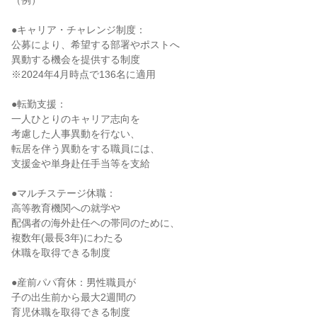
（例）

●キャリア・チャレンジ制度：

公募により、希望する部署やポストへ

異動する機会を提供する制度

※2024年4月時点で136名に適用

●転勤支援：

一人ひとりのキャリア志向を

考慮した人事異動を行ない、

転居を伴う異動をする職員には、

支援金や単身赴任手当等を支給

●マルチステージ休職：

高等教育機関への就学や

配偶者の海外赴任ヘの帯同のために、

複数年(最長3年)にわたる

休職を取得できる制度

●産前パパ育休：男性職員が

子の出生前から最大2週間の

育児休職を取得できる制度
