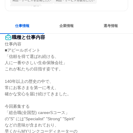
商品・サービスを企画したい
商品・サービスを販売したい
チームワークを重視
仕事情報
企業情報
選考情報
職種と仕事内容
仕事内容

■アピールポイント

「信頼を得て選ばれ続ける、

人に一番やさしい生命保険会社」

これが私たちの目指す姿です。

140年以上の歴史の中で、

常にお客さまを第一に考え、

確かな安心を届け続けてきました。

今回募集する

「総合職(全国型) careerSコース」

の"S" には"Specialist" "Strong" "Spirit"

などの意味が含まれており、

早くからMYリンクコーディネーターの
