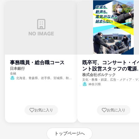
事務職員・総合職コース
既卒可、コンサート・イ
ント設営スタッフの電源
日本銀行
金融
門
株式会社ボルテック
北海道、青森県、岩手県、宮城県、秋田
文化・教養・娯楽、広告・メディア・マ
県、山形県、福島県、茨城県、群馬県、埼玉
ミ、電力・ガス・水道・エネルギー
神奈川県
県、東京都、神奈川県、新潟県、富山県、石
川県、福井県、山梨県、長野県、静岡県、愛
知県、京都府、大阪府、兵庫県、鳥取県、島
根県、岡山県、広島県、山口県、徳島県、香
川県、愛媛県、高知県、福岡県、佐賀県、長
お気に入り
お気に入り
崎県、熊本県、大分県、宮崎県、鹿児島県、
沖縄県
トップページへ