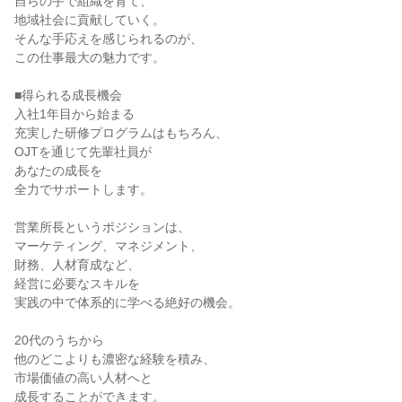
自らの手で組織を育て、

地域社会に貢献していく。

そんな手応えを感じられるのが、

この仕事最大の魅力です。

■得られる成長機会

入社1年目から始まる

充実した研修プログラムはもちろん、

OJTを通じて先輩社員が

あなたの成長を

全力でサポートします。

営業所長というポジションは、

マーケティング、マネジメント、

財務、人材育成など、

経営に必要なスキルを

実践の中で体系的に学べる絶好の機会。

20代のうちから

他のどこよりも濃密な経験を積み、

市場価値の高い人材へと

成長することができます。
