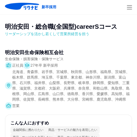
新卒採用
明治安田・総合職(全国型)careerSコース
リーダーシップを活かし若くして営業所経営を担う
明治安田生命保険相互会社
生命保険・損害保険・保険サービス
正社員
27年卒 新卒採用
北海道、青森県、岩手県、宮城県、秋田県、山形県、福島県、茨城県、
栃木県、群馬県、埼玉県、千葉県、東京都、神奈川県、新潟県、富山
県、石川県、福井県、山梨県、長野県、岐阜県、静岡県、愛知県、三重
県、滋賀県、京都府、大阪府、兵庫県、奈良県、和歌山県、鳥取県、島
根県、岡山県、広島県、山口県、徳島県、香川県、愛媛県、高知県、福
岡県、佐賀県、長崎県、熊本県、大分県、宮崎県、鹿児島県、沖縄県
営業
こんな人におすすめ
金融関係に携わりたい
商品・サービスの魅力を表現したい