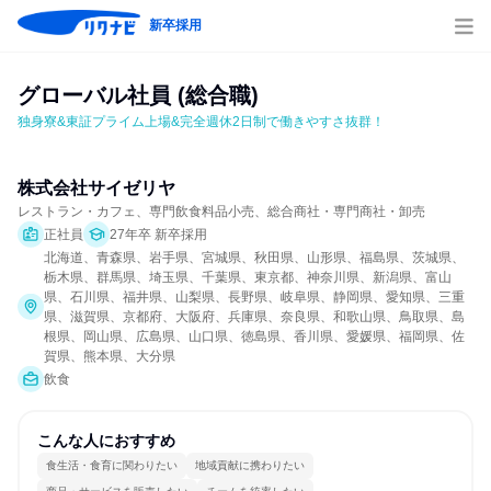
新卒採用
グローバル社員 (総合職)
独身寮&東証プライム上場&完全週休2日制で働きやすさ抜群！
株式会社サイゼリヤ
レストラン・カフェ、専門飲食料品小売、総合商社・専門商社・卸売
正社員
27年卒 新卒採用
北海道、青森県、岩手県、宮城県、秋田県、山形県、福島県、茨城県、
栃木県、群馬県、埼玉県、千葉県、東京都、神奈川県、新潟県、富山
県、石川県、福井県、山梨県、長野県、岐阜県、静岡県、愛知県、三重
県、滋賀県、京都府、大阪府、兵庫県、奈良県、和歌山県、鳥取県、島
根県、岡山県、広島県、山口県、徳島県、香川県、愛媛県、福岡県、佐
賀県、熊本県、大分県
飲食
こんな人におすすめ
食生活・食育に関わりたい
地域貢献に携わりたい