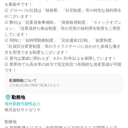
を募集中です！

☑ グローバル社員は「独身寮」「社宅制度」等の特別な福利厚生
がございます！

☑ 弊社は「従業員食事補助」「資格取得制度」「ストックオプシ
ョン」「従業員持ち株会制度」等の充実の福利厚生制度をご用意
しています！

☑ 同時に「短時間勤務制度」「完全週休2日制」「副業制度」
「社員区分変更制度」等のライフステージに合わせた多様な働き
方を実現できる制度もございます！

☑ 賞与は業績に関わらず、4.0ヶ月/年以上を保障しています！

☑ 業界内でも高水準の給与で安定的且つ長期的な資産形成が可能
です！
配属職種について
入社後は記載の職種で配属されます。
勤務地
海外勤務可能性あり
株式会社サイゼリヤ

勤務地

※ 初期配属エリアは「全国/関東エリア/中京エリア/関西エリア」