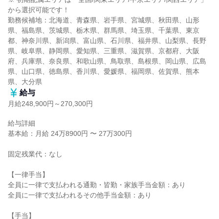
から選択可能です！

勤務候補地：北海道、青森県、岩手県、宮城県、秋田県、山形
県、福島県、茨城県、栃木県、群馬県、埼玉県、千葉県、東京
都、神奈川県、新潟県、富山県、石川県、福井県、山梨県、長野
県、岐阜県、静岡県、愛知県、三重県、滋賀県、京都府、大阪
府、兵庫県、奈良県、和歌山県、鳥取県、島根県、岡山県、広島
県、山口県、徳島県、香川県、愛媛県、福岡県、佐賀県、熊本
県、大分県
給与
月給248,900円～270,300円
給与詳細

基本給：月給 24万8900円 〜 27万300円

固定残業代：なし

【一律手当】

全員に一律で支払われる通勤・皆勤・家族手当金額：あり

全員に一律で支払われるその他手当金額：あり

【手当】
