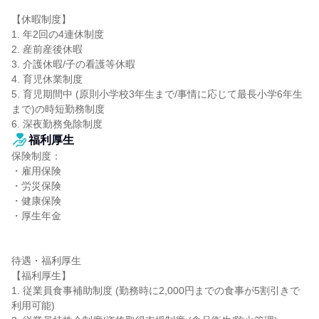
【休暇制度】

1. 年2回の4連休制度

2. 産前産後休暇

3. 介護休暇/子の看護等休暇

4. 育児休業制度

5. 育児期間中 (原則小学校3年生まで/事情に応じて最長小学6年生
まで)の時短勤務制度

6. 深夜勤務免除制度
福利厚生
保険制度：

・雇用保険

・労災保険

・健康保険

・厚生年金

待遇・福利厚生

【福利厚生】

1. 従業員食事補助制度 (勤務時に2,000円までの食事が5割引きで
利用可能)
