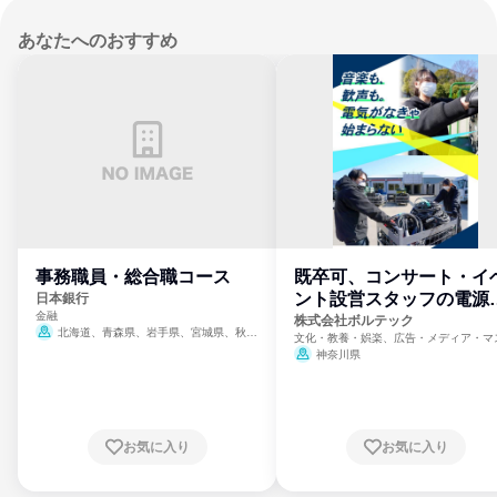
あなたへのおすすめ
事務職員・総合職コース
既卒可、コンサート・イ
ント設営スタッフの電源
日本銀行
金融
門
株式会社ボルテック
北海道、青森県、岩手県、宮城県、秋田
文化・教養・娯楽、広告・メディア・マ
県、山形県、福島県、茨城県、群馬県、埼玉
ミ、電力・ガス・水道・エネルギー
神奈川県
県、東京都、神奈川県、新潟県、富山県、石
川県、福井県、山梨県、長野県、静岡県、愛
知県、京都府、大阪府、兵庫県、鳥取県、島
根県、岡山県、広島県、山口県、徳島県、香
川県、愛媛県、高知県、福岡県、佐賀県、長
お気に入り
お気に入り
崎県、熊本県、大分県、宮崎県、鹿児島県、
沖縄県