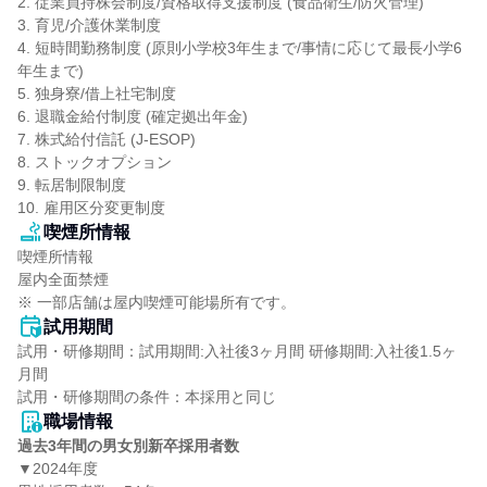
2. 従業員持株会制度/資格取得支援制度 (食品衛生/防火管理)

3. 育児/介護休業制度

4. 短時間勤務制度 (原則小学校3年生まで/事情に応じて最長小学6
年生まで)

5. 独身寮/借上社宅制度

6. 退職金給付制度 (確定拠出年金)

7. 株式給付信託 (J-ESOP)

8. ストックオプション

9. 転居制限制度

10. 雇用区分変更制度
喫煙所情報
喫煙所情報

屋内全面禁煙

※ 一部店舗は屋内喫煙可能場所有です。
試用期間
試用・研修期間：試用期間:入社後3ヶ月間 研修期間:入社後1.5ヶ
月間

職場情報
過去3年間の男女別新卒採用者数
▼2024年度
