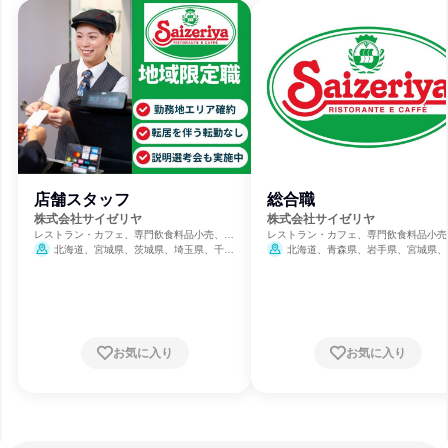
店舗スタッフ
総合職
株式会社サイゼリヤ
株式会社サイゼリヤ
レストラン・カフェ、専門飲食料品小売、総
レストラン・カフェ、専門飲食料品小売
合商社・専門商社・卸売
合商社・専門商社・卸売
北海道、宮城県、茨城県、埼玉県、千葉
北海道、青森県、岩手県、宮城県、
県、東京都、神奈川県、岐阜県、愛知県、三
県、山形県、福島県、茨城県、栃木県、
重県、京都府、大阪府、兵庫県、福岡県
県、埼玉県、千葉県、東京都、神奈川県
潟県、富山県、石川県、福井県、山梨県
8月31日締切
野県、岐阜県、静岡県、愛知県、三重県
賀県、京都府、大阪府、兵庫県、奈良県
歌山県、鳥取県、島根県、岡山県、広島
お気に入り
お気に入り
山口県、徳島県、香川県、愛媛県、福岡
熊本県、大分県
8月31日締切