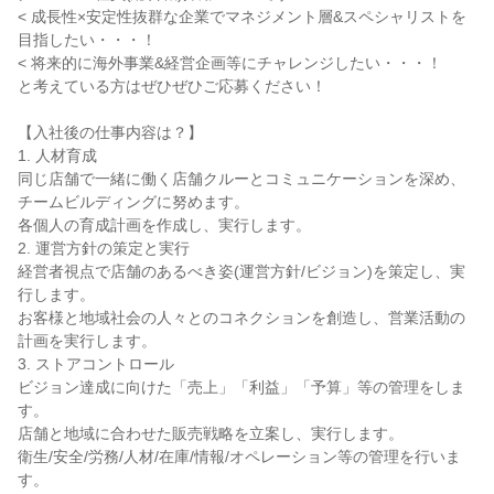
< 成長性×安定性抜群な企業でマネジメント層&スペシャリストを
目指したい・・・！

< 将来的に海外事業&経営企画等にチャレンジしたい・・・！

と考えている方はぜひぜひご応募ください！

【入社後の仕事内容は？】

1. 人材育成

同じ店舗で一緒に働く店舗クルーとコミュニケーションを深め、
チームビルディングに努めます。

各個人の育成計画を作成し、実行します。

2. 運営方針の策定と実行

経営者視点で店舗のあるべき姿(運営方針/ビジョン)を策定し、実
行します。

お客様と地域社会の人々とのコネクションを創造し、営業活動の
計画を実行します。

3. ストアコントロール

ビジョン達成に向けた「売上」「利益」「予算」等の管理をしま
す。

店舗と地域に合わせた販売戦略を立案し、実行します。

衛生/安全/労務/人材/在庫/情報/オペレーション等の管理を行いま
す。
