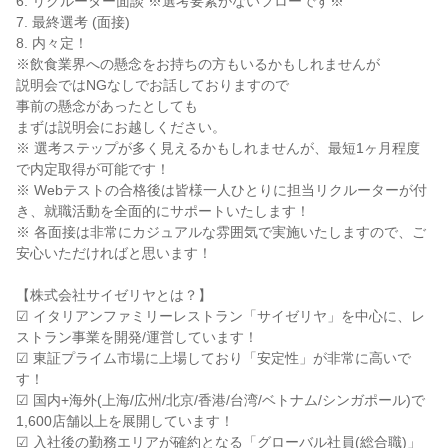
6. リクルーター面談 ※選考要素がないフローです※

7. 最終選考 (面接)

8. 内々定！

※飲食業界への懸念をお持ちの方もいるかもしれませんが

説明会ではNGなしでお話しておりますので

事前の懸念があったとしても

まずは説明会にお越しください。

※ 選考ステップが多く見えるかもしれませんが、最短1ヶ月程度
で内定取得が可能です！

※ Webテストの合格後は皆様一人ひとりに担当リクルーターが付
き、就職活動を全面的にサポートいたします！

※ 各面接は非常にカジュアルな雰囲気で実施いたしますので、ご
安心いただければと思います！

【株式会社サイゼリヤとは？】

☑ イタリアンファミリーレストラン「サイゼリヤ」を中心に、レ
ストラン事業を開発/運営しています！

☑ 東証プライム市場に上場しており「安定性」が非常に高いで
す！

☑ 国内+海外(上海/広州/北京/香港/台湾/ベトナム/シンガポール)で
1,600店舗以上を展開しています！

☑ 入社後の勤務エリアが確約となる「グローバル社員(総合職)」