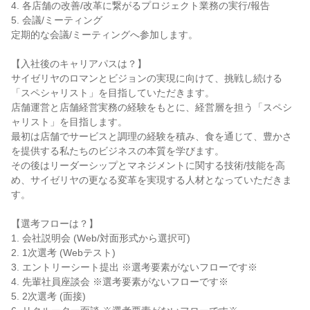
4. 各店舗の改善/改革に繋がるプロジェクト業務の実行/報告

5. 会議/ミーティング

定期的な会議/ミーティングへ参加します。

【入社後のキャリアパスは？】

サイゼリヤのロマンとビジョンの実現に向けて、挑戦し続ける
「スペシャリスト」を目指していただきます。

店舗運営と店舗経営実務の経験をもとに、経営層を担う「スペシ
ャリスト」を目指します。

最初は店舗でサービスと調理の経験を積み、食を通じて、豊かさ
を提供する私たちのビジネスの本質を学びます。

その後はリーダーシップとマネジメントに関する技術/技能を高
め、サイゼリヤの更なる変革を実現する人材となっていただきま
す。

【選考フローは？】

1. 会社説明会 (Web/対面形式から選択可)

2. 1次選考 (Webテスト)

3. エントリーシート提出 ※選考要素がないフローです※

4. 先輩社員座談会 ※選考要素がないフローです※

5. 2次選考 (面接)
