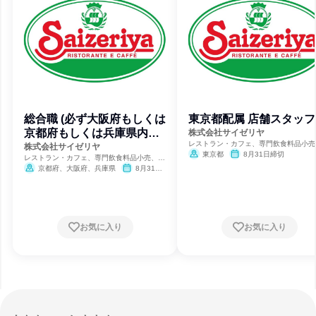
総合職 (必ず大阪府もしくは
東京都配属 店舗スタッフ
京都府もしくは兵庫県内店
株式会社サイゼリヤ
レストラン・カフェ、専門飲食料品小売
舗配属)
株式会社サイゼリヤ
合商社・専門商社・卸売
東京都
8月31日締切
レストラン・カフェ、専門飲食料品小売、総
合商社・専門商社・卸売
京都府、大阪府、兵庫県
8月31日
締切
お気に入り
お気に入り