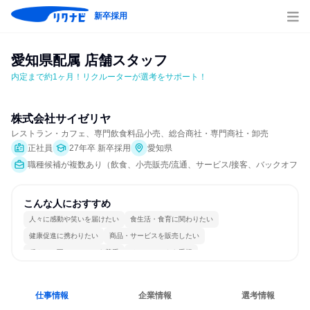
新卒採用
愛知県配属 店舗スタッフ
内定まで約1ヶ月！リクルーターが選考をサポート！
株式会社サイゼリヤ
レストラン・カフェ、専門飲食料品小売、総合商社・専門商社・卸売
正社員
27年卒 新卒採用
愛知県
職種候補が複数あり（飲食、小売販売/流通、サービス/接客、バックオフィ
こんな人におすすめ
人々に感動や笑いを届けたい
食生活・食育に関わりたい
健康促進に携わりたい
商品・サービスを販売したい
穏やかで互いのペースを尊重
チームワークを重視
女性が働きやすい環境で働ける
長く同じ会社に居続けられる
自分の好きな場所で働ける
人とたくさん会話する
仕事情報
企業情報
選考情報