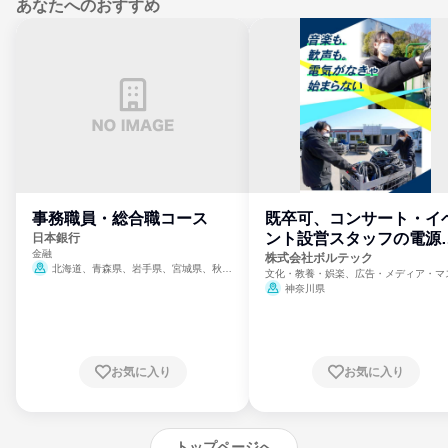
あなたへのおすすめ
事務職員・総合職コース
既卒可、コンサート・イ
ント設営スタッフの電源
日本銀行
金融
門
株式会社ボルテック
北海道、青森県、岩手県、宮城県、秋田
文化・教養・娯楽、広告・メディア・マ
県、山形県、福島県、茨城県、群馬県、埼玉
ミ、電力・ガス・水道・エネルギー
神奈川県
県、東京都、神奈川県、新潟県、富山県、石
川県、福井県、山梨県、長野県、静岡県、愛
知県、京都府、大阪府、兵庫県、鳥取県、島
根県、岡山県、広島県、山口県、徳島県、香
川県、愛媛県、高知県、福岡県、佐賀県、長
お気に入り
お気に入り
崎県、熊本県、大分県、宮崎県、鹿児島県、
沖縄県
トップページへ