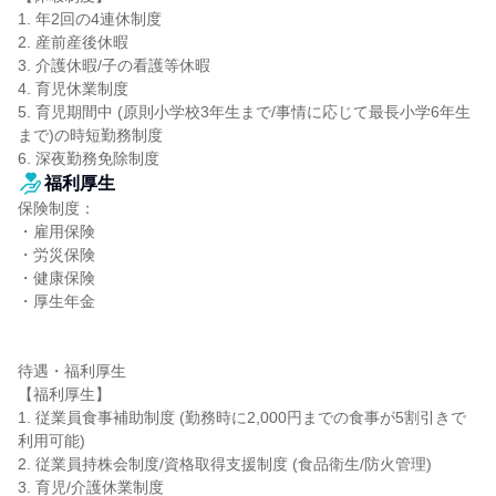
1. 年2回の4連休制度

2. 産前産後休暇

3. 介護休暇/子の看護等休暇

4. 育児休業制度

5. 育児期間中 (原則小学校3年生まで/事情に応じて最長小学6年生
まで)の時短勤務制度

6. 深夜勤務免除制度
福利厚生
保険制度：

・雇用保険

・労災保険

・健康保険

・厚生年金

待遇・福利厚生

【福利厚生】

1. 従業員食事補助制度 (勤務時に2,000円までの食事が5割引きで
利用可能)

2. 従業員持株会制度/資格取得支援制度 (食品衛生/防火管理)

3. 育児/介護休業制度
