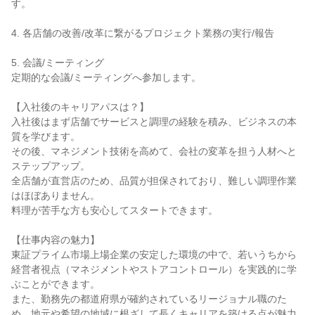
す。

4. 各店舗の改善/改革に繋がるプロジェクト業務の実行/報告

5. 会議/ミーティング

定期的な会議/ミーティングへ参加します。

【入社後のキャリアパスは？】

入社後はまず店舗でサービスと調理の経験を積み、ビジネスの本
質を学びます。

その後、マネジメント技術を高めて、会社の変革を担う人材へと
ステップアップ。

全店舗が直営店のため、品質が担保されており、難しい調理作業
はほぼありません。

料理が苦手な方も安心してスタートできます。

【仕事内容の魅力】

東証プライム市場上場企業の安定した環境の中で、若いうちから
経営者視点（マネジメントやストアコントロール）を実践的に学
ぶことができます。

また、勤務先の都道府県が確約されているリージョナル職のた
め、地元や希望の地域に根ざして長くキャリアを築ける点が魅力