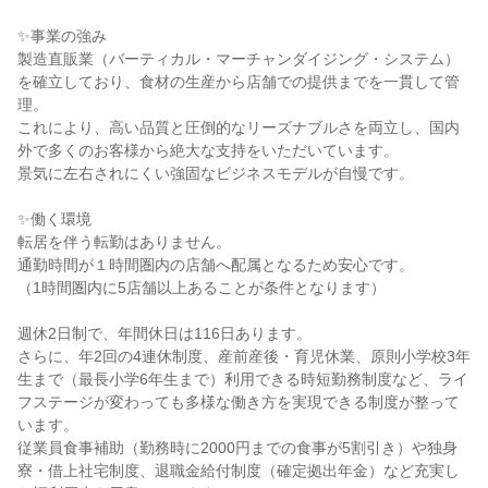
✨事業の強み

製造直販業（バーティカル・マーチャンダイジング・システム）
を確立しており、食材の生産から店舗での提供までを一貫して管
理。

これにより、高い品質と圧倒的なリーズナブルさを両立し、国内
外で多くのお客様から絶大な支持をいただいています。

景気に左右されにくい強固なビジネスモデルが自慢です。

✨働く環境

転居を伴う転勤はありません。

通勤時間が１時間圏内の店舗へ配属となるため安心です。

（1時間圏内に5店舗以上あることが条件となります）

週休2日制で、年間休日は116日あります。

さらに、年2回の4連休制度、産前産後・育児休業、原則小学校3年
生まで（最長小学6年生まで）利用できる時短勤務制度など、ライ
フステージが変わっても多様な働き方を実現できる制度が整って
います。

従業員食事補助（勤務時に2000円までの食事が5割引き）や独身
寮・借上社宅制度、退職金給付制度（確定拠出年金）など充実し