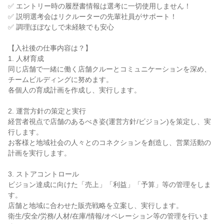
✅ エントリー時の履歴書情報は選考に一切使用しません！

✅ 説明選考会はリクルーターの先輩社員がサポート！

✅ 調理ほぼなしで未経験でも安心

【入社後の仕事内容は？】

1. 人材育成

同じ店舗で一緒に働く店舗クルーとコミュニケーションを深め、
チームビルディングに努めます。

各個人の育成計画を作成し、実行します。

2. 運営方針の策定と実行

経営者視点で店舗のあるべき姿(運営方針/ビジョン)を策定し、実
行します。

お客様と地域社会の人々とのコネクションを創造し、営業活動の
計画を実行します。

3. ストアコントロール

ビジョン達成に向けた「売上」「利益」「予算」等の管理をしま
す。

店舗と地域に合わせた販売戦略を立案し、実行します。

衛生/安全/労務/人材/在庫/情報/オペレーション等の管理を行いま