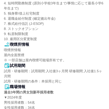
4. 短時間勤務制度 (原則小学校3年生まで/事情に応じて最長小学6
年生まで)

5. 独身寮/借上社宅制度

6. 退職金給付制度 (確定拠出年金)

7. 株式給付信託 (J-ESOP)

8. ストックオプション

9. 転居制限制度

10. 雇用区分変更制度
喫煙所情報
喫煙所情報

屋内全面禁煙

※ 一部店舗は屋内喫煙可能場所有です。
試用期間
試用・研修期間：試用期間:入社後3ヶ月間 研修期間:入社後1.5ヶ
月間

職場情報
過去3年間の男女別新卒採用者数
▼2024年度

男性採用者数：54名

女性採用者数：34名
