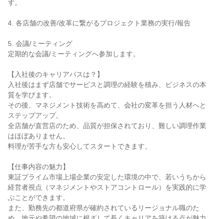
す。

4. 各店舗の改善/改革に繋がるプロジェクト業務の実行/報告

5. 会議/ミーティング

定期的な会議/ミーティングへ参加します。

【入社後のキャリアパスは？】

入社後はまず店舗でサービスと調理の経験を積み、ビジネスの本
質を学びます。

その後、マネジメント技術を高めて、会社の変革を担う人材へと
ステップアップ。

全店舗が直営店のため、品質が担保されており、難しい調理作業
はほぼありません。

料理が苦手な方も安心してスタートできます。

【仕事内容の魅力】

東証プライム市場上場企業の安定した環境の中で、若いうちから
経営者視点（マネジメントやストアコントロール）を実践的に学
ぶことができます。

また、勤務先の都道府県が確約されているリージョナル職のた
め、地元や希望の地域に根ざして長くキャリアを築ける点が魅力