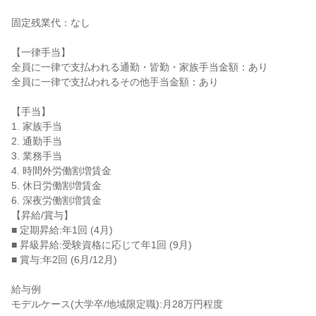
固定残業代：なし

【一律手当】

全員に一律で支払われる通勤・皆勤・家族手当金額：あり

全員に一律で支払われるその他手当金額：あり

【手当】

1. 家族手当

2. 通勤手当

3. 業務手当

4. 時間外労働割増賃金

5. 休日労働割増賃金

6. 深夜労働割増賃金

【昇給/賞与】

■ 定期昇給:年1回 (4月)

■ 昇級昇給:受験資格に応じて年1回 (9月)

■ 賞与:年2回 (6月/12月)

給与例

モデルケース(大学卒/地域限定職):月28万円程度
