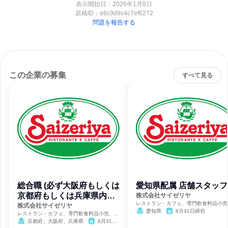
表示開始日：2026年1月8日
原稿ID：
e8c9d9c4c7ef6272
問題を報告する
この企業の募集
すべて見る
総合職 (必ず大阪府もしくは
愛知県配属 店舗スタッフ
京都府もしくは兵庫県内店
株式会社サイゼリヤ
レストラン・カフェ、専門飲食料品小売
舗配属)
株式会社サイゼリヤ
合商社・専門商社・卸売
愛知県
8月31日締切
レストラン・カフェ、専門飲食料品小売、総
合商社・専門商社・卸売
京都府、大阪府、兵庫県
8月31日