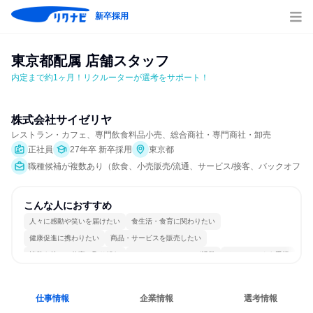
新卒採用
東京都配属 店舗スタッフ
内定まで約1ヶ月！リクルーターが選考をサポート！
株式会社サイゼリヤ
レストラン・カフェ、専門飲食料品小売、総合商社・専門商社・卸売
正社員
27年卒 新卒採用
東京都
職種候補が複数あり（飲食、小売販売/流通、サービス/接客、バックオフィ
こんな人におすすめ
人々に感動や笑いを届けたい
食生活・食育に関わりたい
健康促進に携わりたい
商品・サービスを販売したい
情熱を持って仕事に取り組む
コミュニケーションが活発
チームワークを重視
女性が働きやすい環境で働ける
長く同じ会社に居続けられる
人とたくさん会話する
仕事情報
企業情報
選考情報