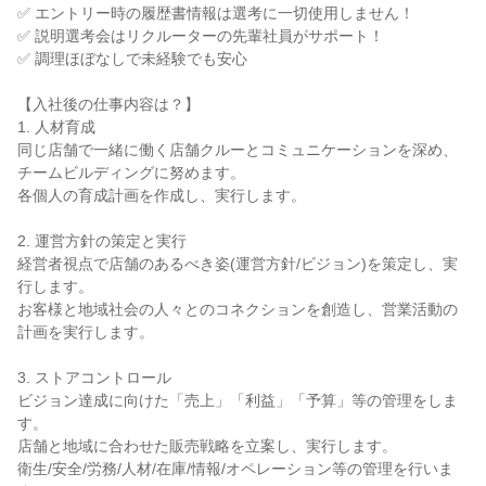
✅ エントリー時の履歴書情報は選考に一切使用しません！

✅ 説明選考会はリクルーターの先輩社員がサポート！

✅ 調理ほぼなしで未経験でも安心

【入社後の仕事内容は？】

1. 人材育成

同じ店舗で一緒に働く店舗クルーとコミュニケーションを深め、
チームビルディングに努めます。

各個人の育成計画を作成し、実行します。

2. 運営方針の策定と実行

経営者視点で店舗のあるべき姿(運営方針/ビジョン)を策定し、実
行します。

お客様と地域社会の人々とのコネクションを創造し、営業活動の
計画を実行します。

3. ストアコントロール

ビジョン達成に向けた「売上」「利益」「予算」等の管理をしま
す。

店舗と地域に合わせた販売戦略を立案し、実行します。

衛生/安全/労務/人材/在庫/情報/オペレーション等の管理を行いま