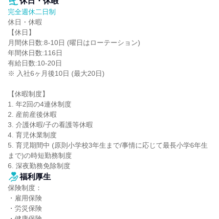
休日・休暇
完全週休二日制
休日・休暇

【休日】

月間休日数:8-10日 (曜日はローテーション)

年間休日数:116日

有給日数:10-20日

※ 入社6ヶ月後10日 (最大20日)

【休暇制度】

1. 年2回の4連休制度

2. 産前産後休暇

3. 介護休暇/子の看護等休暇

4. 育児休業制度

5. 育児期間中 (原則小学校3年生まで/事情に応じて最長小学6年生
まで)の時短勤務制度

6. 深夜勤務免除制度
福利厚生
保険制度：

・雇用保険

・労災保険

・健康保険
