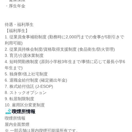
・厚生年金

待遇・福利厚生

【福利厚生】

1. 従業員食事補助制度 (勤務時に2,000円までの食事が5割引きで
利用可能)

2. 従業員持株会制度/資格取得支援制度 (食品衛生/防火管理)

3. 育児/介護休業制度

4. 短時間勤務制度 (原則小学校3年生まで/事情に応じて最長小学6
年生まで)

5. 独身寮/借上社宅制度

6. 退職金給付制度 (確定拠出年金)

7. 株式給付信託 (J-ESOP)

8. ストックオプション

9. 転居制限制度

10. 雇用区分変更制度
喫煙所情報
喫煙所情報

屋内全面禁煙

※ 一部店舗は屋内喫煙可能場所有です。