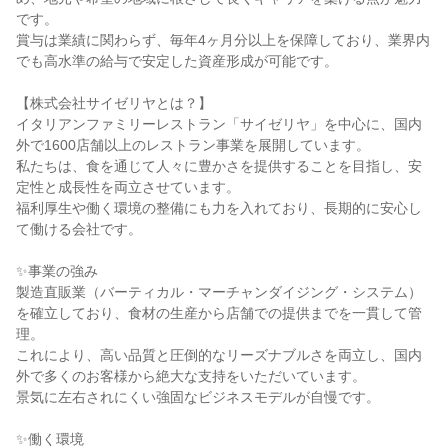
です。

賞与は業績に関わらず、毎年4ヶ月分以上を保障しており、業界内
でも高水準の給与で安定した資産形成が可能です。

【株式会社サイゼリヤとは？】

イタリアンファミリーレストラン「サイゼリヤ」を中心に、国内
外で1600店舗以上のレストラン事業を展開しています。

私たちは、食を通じて人々に豊かさを提供することを目指し、安
定性と成長性を両立させています。

福利厚生や働く環境の整備にも力を入れており、長期的に安心し
て働ける会社です。

✨事業の強み

製造直販業（バーティカル・マーチャンダイジング・システム）
を確立しており、食材の生産から店舗での提供までを一貫して管
理。

これにより、高い品質と圧倒的なリーズナブルさを両立し、国内
外で多くのお客様から絶大な支持をいただいています。

景気に左右されにくい強固なビジネスモデルが自慢です。

✨働く環境
