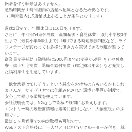
転居を伴う転勤はありません。

通勤時間が１時間圏内の店舗へ配属となるため安心です。

（1時間圏内に5店舗以上あることが条件となります）

週休2日制で、年間休日は116日あります。

さらに、年2回の4連休制度、産前産後・育児休業、原則小学校3年
生まで（最長小学6年生まで）利用できる時短勤務制度など、ライ
フステージが変わっても多様な働き方を実現できる制度が整って
います。

従業員食事補助（勤務時に2000円までの食事が5割引き）や独身
寮・借上社宅制度、退職金給付制度（確定拠出年金）など充実し
た福利厚生を用意しています。

「飲食業界は忙しそう」という懸念をお持ちの方もいるかもしれ
ませんが、サイゼリヤでは仕組み化された環境と手厚い制度で、
安心して働ける環境を整えています。

会社説明会では、NGなしで皆様の疑問にお答えします。

エントリー時の履歴書情報は選考に使用しない「人物重視」の採
用です。

最短１ヶ月程度での内定取得も可能です。

Webテスト合格後は、一人ひとりに担当リクルーターが付き、就