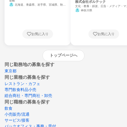
金融
門
株式会社ボルテック
北海道、青森県、岩手県、宮城県、秋田
文化・教養・娯楽、広告・メディア・マ
県、山形県、福島県、茨城県、群馬県、埼玉
ミ、電力・ガス・水道・エネルギー
神奈川県
県、東京都、神奈川県、新潟県、富山県、石
川県、福井県、山梨県、長野県、静岡県、愛
知県、京都府、大阪府、兵庫県、鳥取県、島
根県、岡山県、広島県、山口県、徳島県、香
川県、愛媛県、高知県、福岡県、佐賀県、長
お気に入り
お気に入り
崎県、熊本県、大分県、宮崎県、鹿児島県、
沖縄県
トップページへ
同じ勤務地の募集を探す
東京都
同じ業種の募集を探す
レストラン・カフェ
専門飲食料品小売
総合商社・専門商社・卸売
同じ職種の募集を探す
飲食
小売販売/流通
サービス/接客
バックオフィス・事務・受付