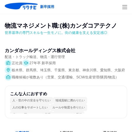
新卒採用
物流マネジメント職:(株)カンダコアテクノ
世界基準の専門スキルを一生モノに。街の健康を支える安定感◎
カンダホールディングス株式会社
配送・トラック輸送、物流・運行管理
正社員
27年卒 新卒採用
栃木県、群馬県、埼玉県、千葉県、東京都、神奈川県、愛知県、大阪府
職種候補が複数あり（営業、交通/運輸、SCM/生産管理/購買/物流）
こんな人におすすめ
人・世の中の安全を守りたい
地域貢献に携わりたい
人の仕事をサポートしたい
ルールや制度を作りたい
穏やかで互いのペースを尊重
チームワークを重視
女性が働きやすい環境で働ける
長く同じ会社に居続けられる
若手が裁量を持てる環境
目標に追われず働ける