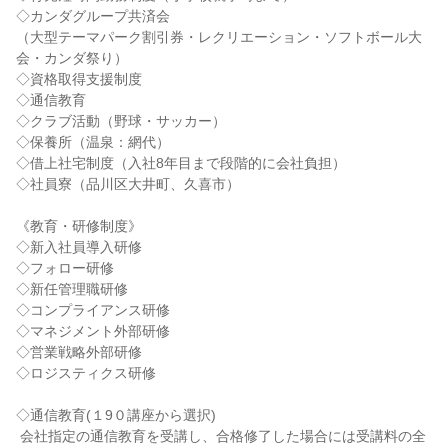
◇カンダグループ共済会

（大型テーマパーク割引券・レクリエーション・ソフトボール大
会・カンダ祭り）

◇資格取得支援制度

◇通信教育

◇クラブ活動（野球・サッカー）

◇保養所（温泉：網代）

◇借上社宅制度（入社8年目まで段階的に会社負担）

◇社員寮（品川区大井町、久喜市）

《教育・研修制度》

◇新入社員導入研修

◇フォロー研修

◇新任管理職研修

◇コンプライアンス研修

◇マネジメント外部研修

◇営業戦略外部研修

◇ロジスティクス研修

◇通信教育(１9０講座から選択)

 会社指定の通信教育を受講し、合格修了した場合には受講料の全