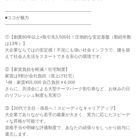
――――――――――――――――――――

■ココが魅力

――――――――――――――――――――

①【創業80年以上×取引先3,500社！圧倒的な安定基盤（勤続年数
は13年）】

大企業ならではの安定感！不況にも強い社会インフラで、腰を据
えて社会人生活をスタートできる安心の環境です。

②【家賃負担を軽減！社宅制度】

家賃は9割が会社負担（借上げ社宅）

└例：家賃¥55,000 自己負担￥6,000

さらに、共済会による大型テーマパーク割引券など、お休みの日
のリフレッシュ制度も充実◎

③【20代で主任・係長へ！スピーディなキャリアアップ】

大企業でありながら若手の裁量が大きく、実力に応じたスピーデ
ィな昇格が可能です。

資格手当や明確な評価制度で、あなたの頑張りをしっかり給与に
還元します。
