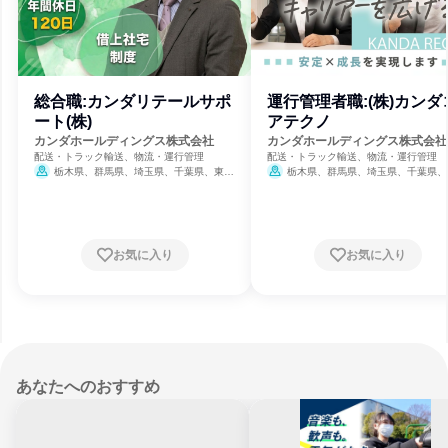
総合職:カンダリテールサポ
運行管理者職:(株)カンダ
ート(株)
アテクノ
カンダホールディングス株式会社
カンダホールディングス株式会社
配送・トラック輸送、物流・運行管理
配送・トラック輸送、物流・運行管理
栃木県、群馬県、埼玉県、千葉県、東京
栃木県、群馬県、埼玉県、千葉県、
都、神奈川県、愛知県、大阪府
3月31
都、神奈川県、愛知県、大阪府
3
日締切
日締切
お気に入り
お気に入り
あなたへのおすすめ