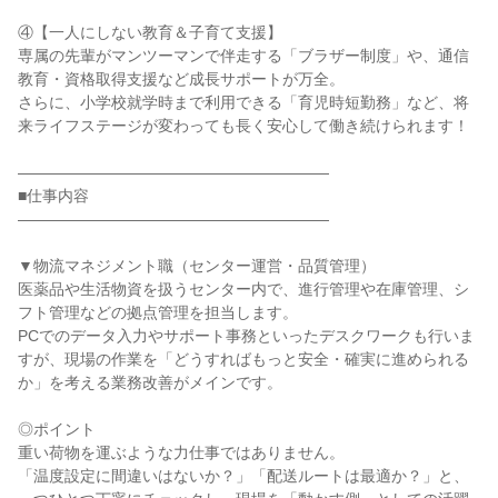
④【一人にしない教育＆子育て支援】

専属の先輩がマンツーマンで伴走する「ブラザー制度」や、通信
教育・資格取得支援など成長サポートが万全。

さらに、小学校就学時まで利用できる「育児時短勤務」など、将
来ライフステージが変わっても長く安心して働き続けられます！

――――――――――――――――――――

■仕事内容

――――――――――――――――――――

▼物流マネジメント職（センター運営・品質管理）

医薬品や生活物資を扱うセンター内で、進行管理や在庫管理、シ
フト管理などの拠点管理を担当します。

PCでのデータ入力やサポート事務といったデスクワークも行いま
すが、現場の作業を「どうすればもっと安全・確実に進められる
か」を考える業務改善がメインです。

◎ポイント

重い荷物を運ぶような力仕事ではありません。

「温度設定に間違いはないか？」「配送ルートは最適か？」と、