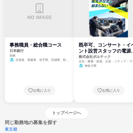
事務職員・総合職コース
既卒可、コンサート・イ
ント設営スタッフの電源
日本銀行
金融
門
株式会社ボルテック
北海道、青森県、岩手県、宮城県、秋田
文化・教養・娯楽、広告・メディア・マ
県、山形県、福島県、茨城県、群馬県、埼玉
ミ、電力・ガス・水道・エネルギー
神奈川県
県、東京都、神奈川県、新潟県、富山県、石
川県、福井県、山梨県、長野県、静岡県、愛
知県、京都府、大阪府、兵庫県、鳥取県、島
根県、岡山県、広島県、山口県、徳島県、香
川県、愛媛県、高知県、福岡県、佐賀県、長
お気に入り
お気に入り
崎県、熊本県、大分県、宮崎県、鹿児島県、
沖縄県
トップページへ
同じ勤務地の募集を探す
東京都