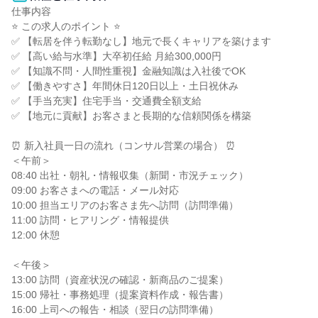
仕事内容

⭐ この求人のポイント ⭐

✅ 【転居を伴う転勤なし】地元で長くキャリアを築けます

✅ 【高い給与水準】大卒初任給 月給300,000円

✅ 【知識不問・人間性重視】金融知識は入社後でOK

✅ 【働きやすさ】年間休日120日以上・土日祝休み

✅ 【手当充実】住宅手当・交通費全額支給

✅ 【地元に貢献】お客さまと長期的な信頼関係を構築

⏰ 新入社員一日の流れ（コンサル営業の場合） ⏰

＜午前＞

08:40 出社・朝礼・情報収集（新聞・市況チェック）

09:00 お客さまへの電話・メール対応

10:00 担当エリアのお客さま先へ訪問（訪問準備）

11:00 訪問・ヒアリング・情報提供

12:00 休憩

＜午後＞

13:00 訪問（資産状況の確認・新商品のご提案）

15:00 帰社・事務処理（提案資料作成・報告書）

16:00 上司への報告・相談（翌日の訪問準備）
