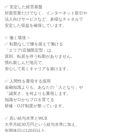
✅ 安定した経営基盤

対面営業だけでなく、インターネット取引や

法人向けサービスなど、多様なチャネルで

安定した収益を確保しています。

✨ 働く環境 ✨

✅ 転勤なしで腰を据えて働ける

「エリア/店舗限定型」は、

原則、転居を伴う転勤がありません。

慣れ親しんだ地元で、

安心して長くキャリアを築けます。

✅ 人間性を重視する採用

金融知識よりも、あなたの「人となり」や

「誠実さ」を何よりも重視します。

知識ゼロからプロを育てる

研修・OJT制度が整っています。

✅ 高い給与水準とWLB

大卒月給30万円という給与水準に加え、

年間休日は120日以上。
