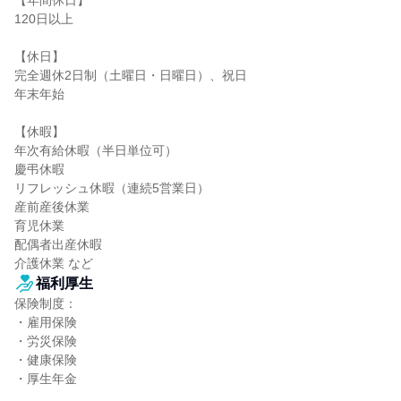
【年間休日】

120日以上

【休日】

完全週休2日制（土曜日・日曜日）、祝日

年末年始

【休暇】

年次有給休暇（半日単位可）

慶弔休暇

リフレッシュ休暇（連続5営業日）

産前産後休業

育児休業

配偶者出産休暇

介護休業 など
福利厚生
保険制度：

・雇用保険

・労災保険

・健康保険

・厚生年金
