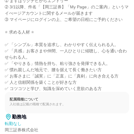
➀ まずはリクナビからエントリー

➁ 3/1以降、件名「【岡三証券】「My Page」のご案内」というマ
イぺージアカウントに関するメールが届きます

➂ マイページにログインの上、ご希望の日程にご予約ください

⭐ 求める人材 ⭐

✅ 「シンプル」本質を追求し、わかりやすく伝えられる人。

✅ 「共感」お客さまや仲間、一人ひとりに傾聴し、心を通い合わ
せられる人。

✅ 「やりきる」情熱を持ち、粘り強さを発揮できる人。

✅ 慣れ親しんだ地元で、腰を据えて長く働きたい方

✅ お客さまに「誠実」に「正直」に「真剣」に向き合える方

✅ 人と信頼関係を築くことが好きな方

✅ コツコツと学び、知識を深めていく意欲のある方
配属職種について
入社後は記載の職種で配属されます。
勤務地
転勤なし
岡三証券株式会社
