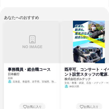
あなたへのおすすめ
事務職員・総合職コース
既卒可、コンサート・イ
ント設営スタッフの電源
日本銀行
金融
門
株式会社ボルテック
北海道、青森県、岩手県、宮城県、秋田
文化・教養・娯楽、広告・メディア・マ
県、山形県、福島県、茨城県、群馬県、埼玉
ミ、電力・ガス・水道・エネルギー
神奈川県
県、東京都、神奈川県、新潟県、富山県、石
川県、福井県、山梨県、長野県、静岡県、愛
知県、京都府、大阪府、兵庫県、鳥取県、島
根県、岡山県、広島県、山口県、徳島県、香
川県、愛媛県、高知県、福岡県、佐賀県、長
お気に入り
お気に入り
崎県、熊本県、大分県、宮崎県、鹿児島県、