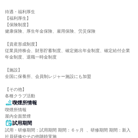
待遇・福利厚生

【福利厚生】

【保険制度】

健康保険、厚生年金保険、雇用保険、労災保険

【資産形成制度】

従業員持株会、財形貯蓄制度、確定拠出年金制度、確定給付企業
年金制度、退職一時金制度

【施設】

全国に保養所、会員制レジャー施設にも加盟

【その他】

各種クラブ活動
喫煙所情報
喫煙所情報

屋内全面禁煙
試用期間
試用・研修期間：試用期間 期間：６ヶ月  、研修期間 期間：新入
社員研修やその他随時実施
