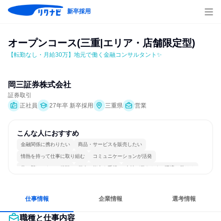
新卒採用
オープンコース(三重|エリア・店舗限定型)
【転勤なし・月給30万】地元で働く金融コンサルタント✨
岡三証券株式会社
証券取引
正社員
27年卒 新卒採用
三重県
営業
こんな人におすすめ
金融関係に携わりたい
商品・サービスを販売したい
情熱を持って仕事に取り組む
コミュニケーションが活発
常に新しいものに挑戦
個人の能力を重視
女性が働きやすい環境で働ける
明確な目標を追いかける
若手が裁量を持てる環境
人とたくさん会話する
仕事情報
企業情報
選考情報
職種と仕事内容