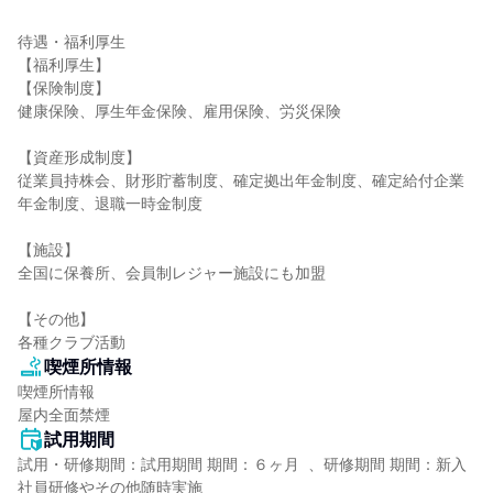
待遇・福利厚生

【福利厚生】

【保険制度】

健康保険、厚生年金保険、雇用保険、労災保険

【資産形成制度】

従業員持株会、財形貯蓄制度、確定拠出年金制度、確定給付企業
年金制度、退職一時金制度

【施設】

全国に保養所、会員制レジャー施設にも加盟

【その他】

各種クラブ活動
喫煙所情報
喫煙所情報

屋内全面禁煙
試用期間
試用・研修期間：試用期間 期間：６ヶ月  、研修期間 期間：新入
社員研修やその他随時実施
