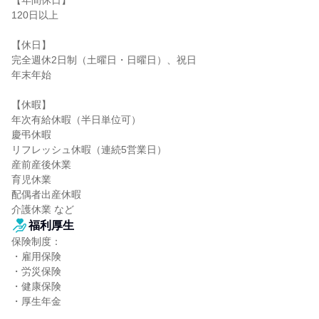
【年間休日】

120日以上

【休日】

完全週休2日制（土曜日・日曜日）、祝日

年末年始

【休暇】

年次有給休暇（半日単位可）

慶弔休暇

リフレッシュ休暇（連続5営業日）

産前産後休業

育児休業

配偶者出産休暇

介護休業 など
福利厚生
保険制度：

・雇用保険

・労災保険

・健康保険

・厚生年金
