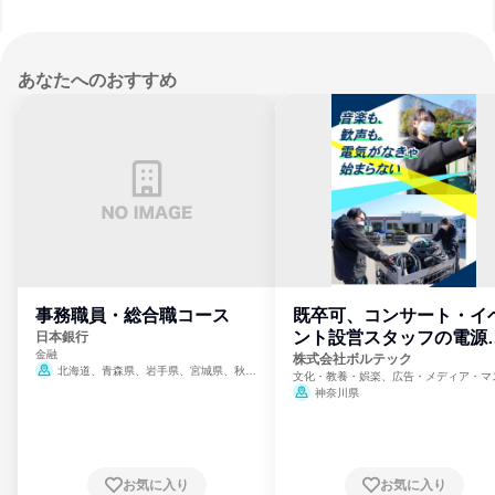
あなたへのおすすめ
事務職員・総合職コース
既卒可、コンサート・イ
ント設営スタッフの電源
日本銀行
金融
門
株式会社ボルテック
北海道、青森県、岩手県、宮城県、秋田
文化・教養・娯楽、広告・メディア・マ
県、山形県、福島県、茨城県、群馬県、埼玉
ミ、電力・ガス・水道・エネルギー
神奈川県
県、東京都、神奈川県、新潟県、富山県、石
川県、福井県、山梨県、長野県、静岡県、愛
知県、京都府、大阪府、兵庫県、鳥取県、島
根県、岡山県、広島県、山口県、徳島県、香
川県、愛媛県、高知県、福岡県、佐賀県、長
お気に入り
お気に入り
崎県、熊本県、大分県、宮崎県、鹿児島県、