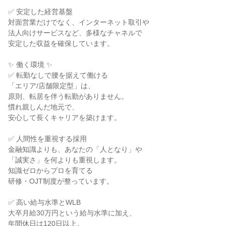
✅ 安定した経営基盤

対面営業だけでなく、インターネット取引や

法人向けサービスなど、多様なチャネルで

安定した収益を確保しています。

✨ 働く環境 ✨

✅ 転勤なしで腰を据えて働ける

「エリア/店舗限定型」は、

原則、転居を伴う転勤がありません。

慣れ親しんだ地元で、

安心して長くキャリアを築けます。

✅ 人間性を重視する採用

金融知識よりも、あなたの「人となり」や

「誠実さ」を何よりも重視します。

知識ゼロからプロを育てる

研修・OJT制度が整っています。

✅ 高い給与水準とWLB

大卒月給30万円という給与水準に加え、

年間休日は120日以上。
