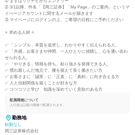
➀ まずはリクナビからエントリー

➁ 3/1以降、件名「【岡三証券】「My Page」のご案内」というマ
イぺージアカウントに関するメールが届きます

➂ マイページにログインの上、ご希望の日程にご予約ください

⭐ 求める人材 ⭐

✅ 「シンプル」本質を追求し、わかりやすく伝えられる人。

✅ 「共感」お客さまや仲間、一人ひとりに傾聴し、心を通い合わ
せられる人。

✅ 「やりきる」情熱を持ち、粘り強さを発揮できる人。

✅ 慣れ親しんだ地元で、腰を据えて長く働きたい方

✅ お客さまに「誠実」に「正直」に「真剣」に向き合える方

✅ 人と信頼関係を築くことが好きな方

✅ コツコツと学び、知識を深めていく意欲のある方
配属職種について
入社後は記載の職種で配属されます。
勤務地
転勤なし
岡三証券株式会社
