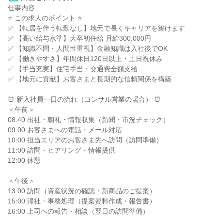
仕事内容

⭐ この求人のポイント ⭐

✅ 【転居を伴う転勤なし】地元で長くキャリアを築けます

✅ 【高い給与水準】大卒初任給 月給300,000円

✅ 【知識不問・人間性重視】金融知識は入社後でOK

✅ 【働きやすさ】年間休日120日以上・土日祝休み

✅ 【手当充実】住宅手当・交通費全額支給

✅ 【地元に貢献】お客さまと長期的な信頼関係を構築

⏰ 新入社員一日の流れ（コンサル営業の場合） ⏰

＜午前＞

08:40 出社・朝礼・情報収集（新聞・市況チェック）

09:00 お客さまへの電話・メール対応

10:00 担当エリアのお客さま先へ訪問（訪問準備）

11:00 訪問・ヒアリング・情報提供

12:00 休憩

＜午後＞

13:00 訪問（資産状況の確認・新商品のご提案）

15:00 帰社・事務処理（提案資料作成・報告書）

16:00 上司への報告・相談（翌日の訪問準備）
