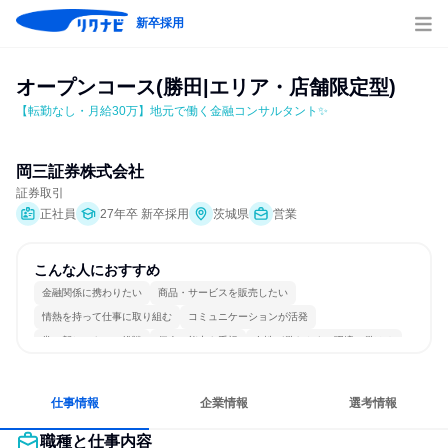
新卒採用
オープンコース(勝田|エリア・店舗限定型)
【転勤なし・月給30万】地元で働く金融コンサルタント✨
岡三証券株式会社
証券取引
正社員
27年卒 新卒採用
茨城県
営業
こんな人におすすめ
金融関係に携わりたい
商品・サービスを販売したい
情熱を持って仕事に取り組む
コミュニケーションが活発
常に新しいものに挑戦
個人の能力を重視
女性が働きやすい環境で働ける
明確な目標を追いかける
若手が裁量を持てる環境
人とたくさん会話する
仕事情報
企業情報
選考情報
職種と仕事内容