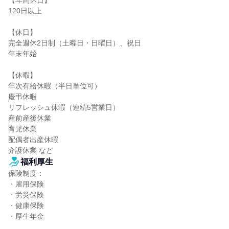
【年間休日】

120日以上

【休日】

完全週休2日制（土曜日・日曜日）、祝日

年末年始

【休暇】

年次有給休暇（半日単位可）

慶弔休暇

リフレッシュ休暇（連続5営業日）

産前産後休業

育児休業

配偶者出産休暇

介護休業 など
福利厚生
保険制度：

・雇用保険

・労災保険

・健康保険

・厚生年金
