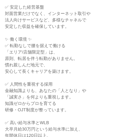
✅ 安定した経営基盤

対面営業だけでなく、インターネット取引や

法人向けサービスなど、多様なチャネルで

安定した収益を確保しています。

✨ 働く環境 ✨

✅ 転勤なしで腰を据えて働ける

「エリア/店舗限定型」は、

原則、転居を伴う転勤がありません。

慣れ親しんだ地元で、

安心して長くキャリアを築けます。

✅ 人間性を重視する採用

金融知識よりも、あなたの「人となり」や

「誠実さ」を何よりも重視します。

知識ゼロからプロを育てる

研修・OJT制度が整っています。

✅ 高い給与水準とWLB

大卒月給30万円という給与水準に加え、

年間休日は120日以上。
