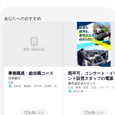
あなたへのおすすめ
事務職員・総合職コース
既卒可、コンサート・イ
ント設営スタッフの電源
日本銀行
金融
門
株式会社ボルテック
北海道、青森県、岩手県、宮城県、秋田
文化・教養・娯楽、広告・メディア・マ
県、山形県、福島県、茨城県、群馬県、埼玉
ミ、電力・ガス・水道・エネルギー
神奈川県
県、東京都、神奈川県、新潟県、富山県、石
川県、福井県、山梨県、長野県、静岡県、愛
知県、京都府、大阪府、兵庫県、鳥取県、島
根県、岡山県、広島県、山口県、徳島県、香
川県、愛媛県、高知県、福岡県、佐賀県、長
お気に入り
お気に入り
崎県、熊本県、大分県、宮崎県、鹿児島県、