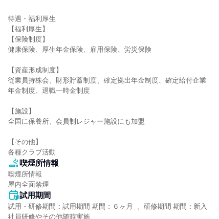
待遇・福利厚生

【福利厚生】

【保険制度】

健康保険、厚生年金保険、雇用保険、労災保険

【資産形成制度】

従業員持株会、財形貯蓄制度、確定拠出年金制度、確定給付企業
年金制度、退職一時金制度

【施設】

全国に保養所、会員制レジャー施設にも加盟

【その他】

各種クラブ活動
喫煙所情報
喫煙所情報

屋内全面禁煙
試用期間
試用・研修期間：試用期間 期間：６ヶ月  、研修期間 期間：新入
社員研修やその他随時実施
