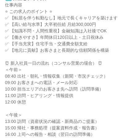
仕事内容

⭐ この求人のポイント ⭐

✅ 【転居を伴う転勤なし】地元で長くキャリアを築けます

✅ 【高い給与水準】大卒初任給 月給300,000円

✅ 【知識不問・人間性重視】金融知識は入社後でOK

✅ 【働きやすさ】年間休日120日以上・土日祝休み

✅ 【手当充実】住宅手当・交通費全額支給

✅ 【地元に貢献】お客さまと長期的な信頼関係を構築

⏰ 新入社員一日の流れ（コンサル営業の場合） ⏰

＜午前＞

08:40 出社・朝礼・情報収集（新聞・市況チェック）

09:00 お客さまへの電話・メール対応

10:00 担当エリアのお客さま先へ訪問（訪問準備）

11:00 訪問・ヒアリング・情報提供

12:00 休憩

＜午後＞

13:00 訪問（資産状況の確認・新商品のご提案）

15:00 帰社・事務処理（提案資料作成・報告書）

16:00 上司への報告・相談（翌日の訪問準備）
