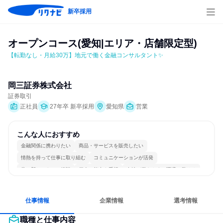
新卒採用
オープンコース(愛知|エリア・店舗限定型)
【転勤なし・月給30万】地元で働く金融コンサルタント✨
岡三証券株式会社
証券取引
正社員
27年卒 新卒採用
愛知県
営業
こんな人におすすめ
金融関係に携わりたい
商品・サービスを販売したい
情熱を持って仕事に取り組む
コミュニケーションが活発
常に新しいものに挑戦
個人の能力を重視
女性が働きやすい環境で働ける
明確な目標を追いかける
若手が裁量を持てる環境
人とたくさん会話する
仕事情報
企業情報
選考情報
職種と仕事内容