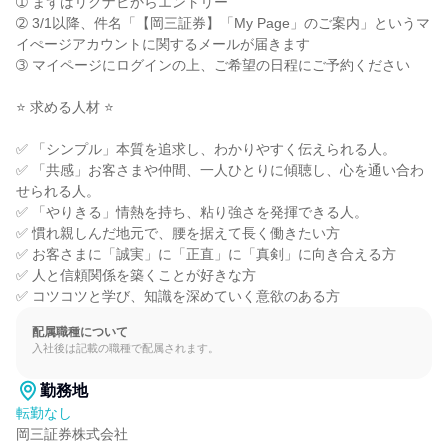
➀ まずはリクナビからエントリー

➁ 3/1以降、件名「【岡三証券】「My Page」のご案内」というマ
イぺージアカウントに関するメールが届きます

➂ マイページにログインの上、ご希望の日程にご予約ください

⭐ 求める人材 ⭐

✅ 「シンプル」本質を追求し、わかりやすく伝えられる人。

✅ 「共感」お客さまや仲間、一人ひとりに傾聴し、心を通い合わ
せられる人。

✅ 「やりきる」情熱を持ち、粘り強さを発揮できる人。

✅ 慣れ親しんだ地元で、腰を据えて長く働きたい方

✅ お客さまに「誠実」に「正直」に「真剣」に向き合える方

✅ 人と信頼関係を築くことが好きな方

✅ コツコツと学び、知識を深めていく意欲のある方
配属職種について
入社後は記載の職種で配属されます。
勤務地
転勤なし
岡三証券株式会社
