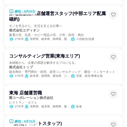
締切：8月31日
家電量販店の店舗運営スタッフ(中部エリア配属
確約)
モノを売るから、生活を支える仕事へ
株式会社エディオン
家電小売、玩具・ホビー用品小売、小売・卸売・商社
27年卒
長野県、岐阜県、静岡県、愛知県、三重県
小売販売/流通
コンサルティング営業(東海エリア)
未経験から、企業の課題を解決するプロになる。
株式会社トップ
総合商社・専門商社・卸売、経営コンサルティング、通信・インターネット
27年卒
岐阜県、静岡県、愛知県、三重県
営業、経営/事業企画
東海 店舗運営職
際コーポレーション株式会社
レストラン・カフェ
27年卒
長野県、岐阜県、静岡県、愛知県、三重県
飲食
締切：8月31日
一般職(フロントスタッフ)