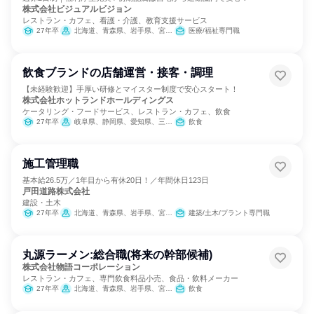
株式会社ビジュアルビジョン
レストラン・カフェ、看護・介護、教育支援サービス
27年卒
北海道、青森県、岩手県、宮城県、秋田県、山形県、福島県、茨城県、栃木県、群馬県、埼玉県、千葉県、東京都、神奈川県、新潟県、富山県、石川県、福井県、山梨県、長野県、岐阜県、静岡県、愛知県、三重県、滋賀県、京都府、大阪府、兵庫県、奈良県、和歌山県、鳥取県、島根県、岡山県、広島県、山口県、徳島県、香川県、愛媛県、高知県、福岡県、佐賀県、長崎県、熊本県、大分県、宮崎県、鹿児島県、沖縄県
医療/福祉専門職
飲食ブランドの店舗運営・接客・調理
【未経験歓迎】手厚い研修とマイスター制度で安心スタート！
株式会社ホットランドホールディングス
ケータリング・フードサービス、レストラン・カフェ、飲食
27年卒
岐阜県、静岡県、愛知県、三重県
飲食
施工管理職
基本給26.5万／1年目から有休20日！／年間休日123日
戸田道路株式会社
建設・土木
27年卒
北海道、青森県、岩手県、宮城県、秋田県、山形県、福島県、茨城県、栃木県、群馬県、埼玉県、千葉県、東京都、神奈川県、新潟県、富山県、石川県、福井県、山梨県、長野県、岐阜県、静岡県、愛知県、三重県、滋賀県、京都府、大阪府、兵庫県、奈良県、和歌山県、鳥取県、島根県、岡山県、広島県、山口県、徳島県、香川県、愛媛県、高知県
建築/土木/プラント専門職
丸源ラーメン:総合職(将来の幹部候補)
株式会社物語コーポレーション
レストラン・カフェ、専門飲食料品小売、食品・飲料メーカー
27年卒
北海道、青森県、岩手県、宮城県、秋田県、山形県、福島県、茨城県、栃木県、群馬県、埼玉県、千葉県、東京都、神奈川県、新潟県、富山県、石川県、福井県、山梨県、長野県、岐阜県、静岡県、愛知県、三重県、滋賀県、京都府、大阪府、兵庫県、奈良県、和歌山県、鳥取県、島根県、岡山県、広島県、山口県、徳島県、香川県、愛媛県、高知県、福岡県、佐賀県、長崎県、熊本県、大分県、宮崎県、鹿児島県、沖縄県
飲食