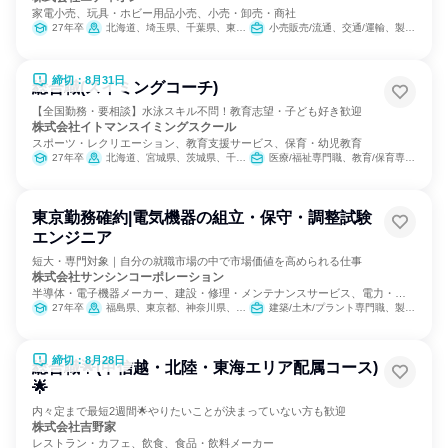
家電小売、玩具・ホビー用品小売、小売・卸売・商社
27年卒
北海道、埼玉県、千葉県、東京都、神奈川県、富山県、石川県、福井県、長野県、岐阜県、静岡県、愛知県、三重県、滋賀県、京都府、大阪府、兵庫県、奈良県、和歌山県、鳥取県、島根県、岡山県、広島県、山口県、徳島県、香川県、愛媛県、福岡県、佐賀県、長崎県、熊本県、大分県、宮崎県、鹿児島県
小売販売/流通、交通/運輸、製造・生産工程
締切：8月31日
総合職(スイミングコーチ)
【全国勤務・要相談】水泳スキル不問！教育志望・子ども好き歓迎
株式会社イトマンスイミングスクール
スポーツ・レクリエーション、教育支援サービス、保育・幼児教育
27年卒
北海道、宮城県、茨城県、千葉県、東京都、神奈川県、静岡県、愛知県、三重県、京都府、大阪府、兵庫県、奈良県、福岡県
医療/福祉専門職、教育/保育専門職
東京勤務確約|電気機器の組立・保守・調整試験
エンジニア
短大・専門対象｜自分の就職市場の中で市場価値を高められる仕事
株式会社サンシンコーポレーション
半導体・電子機器メーカー、建設・修理・メンテナンスサービス、電力・ガ
ス・水道・エネルギー
27年卒
福島県、東京都、神奈川県、愛知県、三重県、大阪府
建築/土木/プラント専門職、製造・生産工程
締切：8月28日
総合職🌟(甲信越・北陸・東海エリア配属コース)
🌟
内々定まで最短2週間🌟やりたいことが決まっていない方も歓迎
株式会社吉野家
レストラン・カフェ、飲食、食品・飲料メーカー