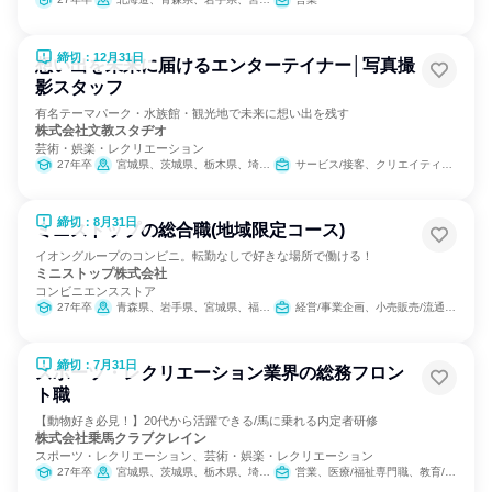
締切：12月31日
想い出を未来に届けるエンターテイナー│写真撮
影スタッフ
有名テーマパーク・水族館・観光地で未来に想い出を残す
株式会社文教スタヂオ
芸術・娯楽・レクリエーション
27年卒
宮城県、茨城県、栃木県、埼玉県、東京都、神奈川県、富山県、長野県、岐阜県、静岡県、愛知県、三重県、滋賀県、京都府、大阪府、兵庫県、和歌山県、福岡県、長崎県、大分県、沖縄県
サービス/接客、クリエイティブ/デザイン職
締切：8月31日
ミニストップの総合職(地域限定コース)
イオングループのコンビニ。転勤なしで好きな場所で働ける！
ミニストップ株式会社
コンビニエンスストア
27年卒
青森県、岩手県、宮城県、福島県、茨城県、栃木県、群馬県、埼玉県、千葉県、東京都、神奈川県、福井県、岐阜県、静岡県、愛知県、三重県、滋賀県、京都府、大阪府、兵庫県、奈良県、徳島県、香川県、愛媛県、福岡県、佐賀県、大分県
経営/事業企画、小売販売/流通、人事、営業、商品企画、マーケティング・広告・宣伝
締切：7月31日
スポーツ・レクリエーション業界の総務フロン
ト職
【動物好き必見！】20代から活躍できる/馬に乗れる内定者研修
株式会社乗馬クラブクレイン
スポーツ・レクリエーション、芸術・娯楽・レクリエーション
27年卒
宮城県、茨城県、栃木県、埼玉県、千葉県、東京都、神奈川県、石川県、岐阜県、三重県、大阪府、兵庫県、奈良県、岡山県、広島県、山口県、福岡県、大分県
営業、医療/福祉専門職、教育/保育専門職、小売販売/流通、バックオフィス・事務・受付、総務