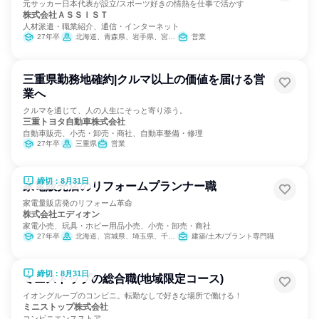
元サッカー日本代表が設立/スポーツ好きの情熱を仕事で活かす
株式会社ＡＳＳＩＳＴ
人材派遣・職業紹介、通信・インターネット
27年卒
北海道、青森県、岩手県、宮城県、秋田県、山形県、福島県、茨城県、栃木県、群馬県、埼玉県、千葉県、東京都、神奈川県、新潟県、富山県、石川県、福井県、山梨県、長野県、岐阜県、静岡県、愛知県、三重県、滋賀県、京都府、大阪府、兵庫県、奈良県、和歌山県、鳥取県、島根県、岡山県、広島県、山口県、徳島県、香川県、愛媛県、高知県、福岡県、佐賀県、長崎県、熊本県、大分県、宮崎県、鹿児島県、沖縄県
営業
三重県勤務地確約|クルマ以上の価値を届ける営
業へ
クルマを通じて、人の人生にそっと寄り添う。
三重トヨタ自動車株式会社
自動車販売、小売・卸売・商社、自動車整備・修理
27年卒
三重県
営業
締切：8月31日
家電販売店のリフォームプランナー職
家電量販店発のリフォーム革命
株式会社エディオン
家電小売、玩具・ホビー用品小売、小売・卸売・商社
27年卒
北海道、宮城県、埼玉県、千葉県、東京都、神奈川県、富山県、石川県、福井県、長野県、岐阜県、静岡県、愛知県、三重県、滋賀県、京都府、大阪府、兵庫県、奈良県、和歌山県、鳥取県、島根県、岡山県、広島県、山口県、徳島県、香川県、愛媛県、福岡県、佐賀県、長崎県、熊本県、大分県、宮崎県、鹿児島県
建築/土木/プラント専門職
締切：8月31日
ミニストップの総合職(地域限定コース)
イオングループのコンビニ。転勤なしで好きな場所で働ける！
ミニストップ株式会社
コンビニエンスストア