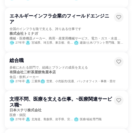
エネルギーインフラ企業のフィールドエンジニ
ア
全国のインフラを陰で支える、誇りある仕事です
株式会社トミナガ
機械・医療機器メーカー、商用・産業用機械サービス、電力・ガス・水道・
エネルギー
27年卒
宮城県、埼玉県、東京都、長野県、愛知県、三重県、京都府、大阪府、兵庫県、和歌山県、鳥取県、島根県、岡山県、広島県、徳島県、香川県、愛媛県、高知県、福岡県、熊本県、大分県、鹿児島県
建築/土木/プラント専門職、製造・生産工程
総合職
多岐にわたる部門で、組織とブランドの成長を支える
有限会社二軒茶屋餅角屋本店
食品・飲料メーカー
27年卒
三重県
営業、小売販売/流通、バックオフィス・事務・受付
文理不問、医療を支える仕事。~医療関連サービ
ス職~
日本ステリ株式会社
医療・病院
27年卒
北海道、青森県、岩手県、宮城県、秋田県、山形県、福島県、茨城県、栃木県、群馬県、埼玉県、千葉県、東京都、神奈川県、新潟県、富山県、石川県、福井県、山梨県、長野県、岐阜県、静岡県、愛知県、三重県、滋賀県、京都府、大阪府、兵庫県、奈良県、和歌山県、鳥取県、島根県、岡山県、広島県、山口県、徳島県、香川県、愛媛県、高知県、福岡県、佐賀県、長崎県、熊本県、大分県、宮崎県、鹿児島県、沖縄県
医療/福祉専門職