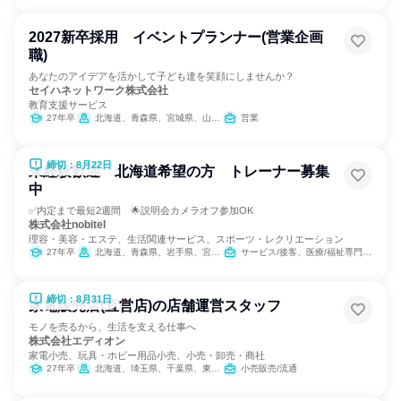
2027新卒採用 イベントプランナー(営業企画
職)
あなたのアイデアを活かして子ども達を笑顔にしませんか？
セイハネットワーク株式会社
教育支援サービス
27年卒
北海道、青森県、宮城県、山形県、福島県、茨城県、群馬県、埼玉県、千葉県、東京都、神奈川県、新潟県、富山県、石川県、福井県、山梨県、長野県、岐阜県、静岡県、愛知県、三重県、滋賀県、京都府、大阪府、兵庫県、奈良県、和歌山県
営業
締切：8月22日
未経験歓迎 北海道希望の方 トレーナー募集
中
✅内定まで最短2週間 🌟説明会カメラオフ参加OK
株式会社nobitel
理容・美容・エステ、生活関連サービス、スポーツ・レクリエーション
27年卒
北海道、青森県、岩手県、宮城県、秋田県、山形県、福島県、茨城県、栃木県、群馬県、埼玉県、千葉県、東京都、神奈川県、新潟県、富山県、石川県、福井県、山梨県、長野県、岐阜県、静岡県、愛知県、三重県、滋賀県、京都府、大阪府、兵庫県、奈良県、和歌山県、鳥取県、島根県、岡山県、広島県、山口県、徳島県、香川県、愛媛県、高知県、福岡県、佐賀県、長崎県、熊本県、大分県、宮崎県、鹿児島県、沖縄県
サービス/接客、医療/福祉専門職、教育/保育専門職、小売販売/流通
締切：8月31日
家電販売店(直営店)の店舗運営スタッフ
モノを売るから、生活を支える仕事へ
株式会社エディオン
家電小売、玩具・ホビー用品小売、小売・卸売・商社
27年卒
北海道、埼玉県、千葉県、東京都、神奈川県、富山県、石川県、福井県、長野県、岐阜県、静岡県、愛知県、三重県、滋賀県、京都府、大阪府、兵庫県、奈良県、和歌山県、鳥取県、島根県、岡山県、広島県、山口県、徳島県、香川県、愛媛県、福岡県、佐賀県、長崎県、熊本県、大分県、宮崎県、鹿児島県
小売販売/流通