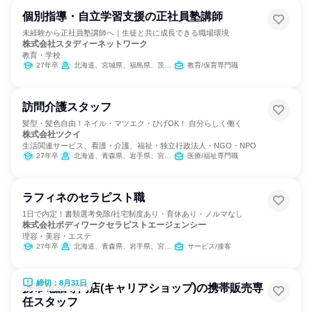
個別指導・自立学習支援の正社員塾講師
未経験から正社員塾講師へ｜生徒と共に成長できる職場環境
株式会社スタディーネットワーク
教育・学校
27年卒
北海道、宮城県、福島県、茨城県、栃木県、群馬県、埼玉県、千葉県、東京都、神奈川県、新潟県、石川県、山梨県、長野県、岐阜県、静岡県、愛知県、三重県、滋賀県、京都府、大阪府、兵庫県、岡山県、広島県、香川県、福岡県、熊本県
教育/保育専門職
訪問介護スタッフ
髪型・髪色自由！ネイル・マツエク・ひげOK！ 自分らしく働く
株式会社ツクイ
生活関連サービス、看護・介護、福祉・独立行政法人・NGO・NPO
27年卒
北海道、青森県、岩手県、宮城県、秋田県、山形県、福島県、茨城県、栃木県、群馬県、埼玉県、千葉県、東京都、神奈川県、新潟県、富山県、石川県、福井県、山梨県、長野県、岐阜県、静岡県、愛知県、三重県、滋賀県、京都府、大阪府、兵庫県、奈良県、和歌山県、鳥取県、島根県、岡山県、広島県、山口県、徳島県、香川県、愛媛県、高知県、福岡県、佐賀県、長崎県、熊本県、大分県、宮崎県、鹿児島県、沖縄県
医療/福祉専門職
ラフィネのセラピスト職
1日で内定！書類選考免除/社宅制度あり・育休あり・ノルマなし
株式会社ボディワークセラピストエージェンシー
理容・美容・エステ
27年卒
北海道、青森県、岩手県、宮城県、秋田県、山形県、福島県、茨城県、栃木県、群馬県、埼玉県、千葉県、東京都、神奈川県、新潟県、富山県、石川県、福井県、山梨県、長野県、岐阜県、静岡県、愛知県、三重県、滋賀県、京都府、大阪府、兵庫県、奈良県、和歌山県、鳥取県、島根県、岡山県、広島県、山口県、徳島県、香川県、愛媛県、高知県、福岡県、佐賀県、長崎県、熊本県、大分県、宮崎県、鹿児島県、沖縄県
サービス/接客
締切：8月31日
携帯電話専門店(キャリアショップ)の携帯販売専
任スタッフ