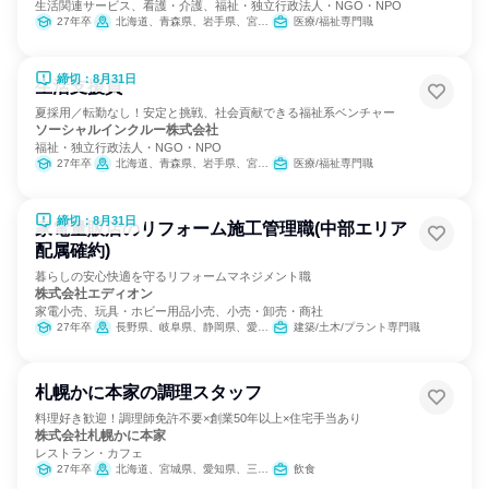
生活関連サービス、看護・介護、福祉・独立行政法人・NGO・NPO
27年卒
北海道、青森県、岩手県、宮城県、秋田県、山形県、福島県、茨城県、栃木県、群馬県、埼玉県、千葉県、東京都、神奈川県、新潟県、富山県、石川県、福井県、山梨県、長野県、岐阜県、静岡県、愛知県、三重県、滋賀県、京都府、大阪府、兵庫県、奈良県、和歌山県、鳥取県、島根県、岡山県、広島県、山口県、徳島県、香川県、愛媛県、高知県、福岡県、佐賀県、長崎県、熊本県、大分県、宮崎県、鹿児島県、沖縄県
医療/福祉専門職
締切：8月31日
生活支援員
夏採用／転勤なし！安定と挑戦、社会貢献できる福祉系ベンチャー
ソーシャルインクルー株式会社
福祉・独立行政法人・NGO・NPO
27年卒
北海道、青森県、岩手県、宮城県、秋田県、山形県、福島県、茨城県、栃木県、群馬県、埼玉県、千葉県、東京都、神奈川県、新潟県、富山県、石川県、福井県、山梨県、長野県、岐阜県、静岡県、愛知県、三重県、滋賀県、京都府、大阪府、兵庫県、奈良県、和歌山県、鳥取県、島根県、岡山県、広島県、山口県、徳島県、香川県、愛媛県、高知県、福岡県、佐賀県、長崎県、熊本県、大分県、宮崎県、鹿児島県
医療/福祉専門職
締切：8月31日
家電量販店のリフォーム施工管理職(中部エリア
配属確約)
暮らしの安心快適を守るリフォームマネジメント職
株式会社エディオン
家電小売、玩具・ホビー用品小売、小売・卸売・商社
27年卒
長野県、岐阜県、静岡県、愛知県、三重県
建築/土木/プラント専門職
札幌かに本家の調理スタッフ
料理好き歓迎！調理師免許不要×創業50年以上×住宅手当あり
株式会社札幌かに本家
レストラン・カフェ
27年卒
北海道、宮城県、愛知県、三重県、福岡県
飲食