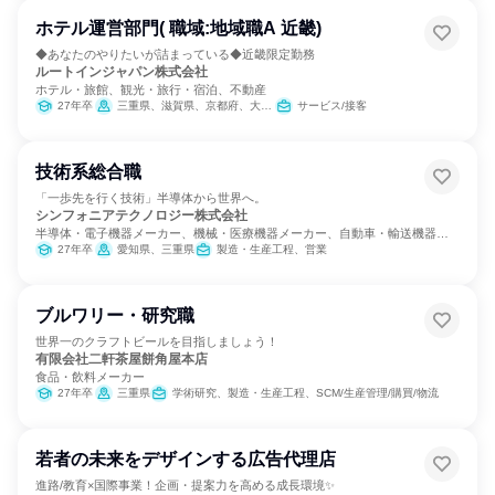
ホテル運営部門( 職域:地域職A 近畿)
◆あなたのやりたいが詰まっている◆近畿限定勤務
ルートインジャパン株式会社
ホテル・旅館、観光・旅行・宿泊、不動産
27年卒
三重県、滋賀県、京都府、大阪府、兵庫県、奈良県、和歌山県
サービス/接客
技術系総合職
「一歩先を行く技術」半導体から世界へ。
シンフォニアテクノロジー株式会社
半導体・電子機器メーカー、機械・医療機器メーカー、自動車・輸送機器メ
ーカー
27年卒
愛知県、三重県
製造・生産工程、営業
ブルワリー・研究職
世界一のクラフトビールを目指しましょう！
有限会社二軒茶屋餅角屋本店
食品・飲料メーカー
27年卒
三重県
学術研究、製造・生産工程、SCM/生産管理/購買/物流
若者の未来をデザインする広告代理店
進路/教育×国際事業！企画・提案力を高める成長環境✨