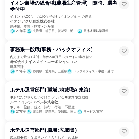
イオン農場の総合職(農場生産管理) 随時、選考
受付中
イオン（AEON）の100％子会社/イオングループ/農業
イオンアグリ創造株式会社
農耕業、農業・林業・水産業
27年卒
北海道、岩手県、茨城県、栃木県、埼玉県、千葉県、石川県、福井県、山梨県、三重県、兵庫県、島根県、広島県、徳島県、大分県
農林水産鉱業職種
事務系一般職(事務・バックオフィス)
内定まで最短1週間！年俸336万円スタートの事務職✨
株式会社ナイスメイトコーポレイション
建築設計
27年卒
静岡県、愛知県、三重県
バックオフィス・事務・受付
ホテル運営部門( 職域:地域職A 東海)
◆あなたのやりたいが詰まっている◆東海限定勤務
ルートインジャパン株式会社
ホテル・旅館、観光・旅行・宿泊、不動産
27年卒
岐阜県、静岡県、愛知県、三重県
サービス/接客
ホテル運営部門( 職域:広域職 )
広域職◆様々な出逢いで「人として」の成長