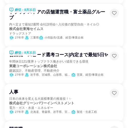
締切：8月31日
ドラッグストアの店舗運営職・富士薬品グルー
プ
内々定まで最短2週間 会社説明会✨入社後の髪型自由・ネイル◎
株式会社東海セイムス
ドラッグストア
27年卒
三重県
小売販売/流通、経営/事業企画
締切：8月31日
営業職 スピード選考コース|内定まで最短5日✨
年間休日121/業界トップクラス働きがい/成長できる環境
東建コーポレーション株式会社
建築設計、不動産管理、不動産仲介
27年卒
岩手県、宮城県、山形県、福島県、茨城県、栃木県、群馬県、埼玉県、千葉県、東京都、神奈川県、新潟県、富山県、石川県、福井県、長野県、岐阜県、静岡県、愛知県、三重県、滋賀県、京都府、大阪府、兵庫県、奈良県、鳥取県、島根県、岡山県、広島県、山口県、愛媛県、高知県、福岡県、長崎県、熊本県、大分県、宮崎県、鹿児島県、沖縄県
営業、経営/事業企画
人事
日本の未来を変える大規模事業の推進役！✨
株式会社グリーンパワーインベストメント
電力・ガス・水道・エネルギー
27年卒
北海道、青森県、岩手県、宮城県、千葉県、東京都、福井県、三重県、滋賀県、島根県、高知県、宮崎県、鹿児島県
製造・生産工程