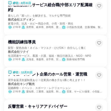
締切：8月31日
家電量販店のサービス総合職(中部エリア配属確
約)
暮らしの「困った」を解決する、マルチな専門技術
株式会社エディオン
家電小売、玩具・ホビー用品小売、小売・卸売・商社
27年卒
長野県、岐阜県、静岡県、愛知県、三重県
小売販売/流通、交通/運輸、製造・生産工程
機能訓練指導員
髪型・髪色自由！ネイル・マツエク・ひげOK！ 自分らしく働く
株式会社ツクイ
生活関連サービス、看護・介護、福祉・独立行政法人・NGO・NPO
27年卒
北海道、青森県、岩手県、宮城県、秋田県、山形県、福島県、茨城県、栃木県、群馬県、埼玉県、千葉県、東京都、神奈川県、新潟県、富山県、石川県、福井県、山梨県、長野県、岐阜県、静岡県、愛知県、三重県、滋賀県、京都府、大阪府、兵庫県、奈良県、和歌山県、鳥取県、島根県、岡山県、広島県、山口県、徳島県、香川県、愛媛県、高知県、福岡県、佐賀県、長崎県、熊本県、大分県、宮崎県、鹿児島県、沖縄県
医療/福祉専門職
締切：12月31日
アミューズメント企業のホール営業・運営職
奨学金返済支援制度あり！従業員の働き方を1番に考えます！！
株式会社キング観光
冠婚葬祭・イベント、スポーツ・レクリエーション
27年卒
愛知県、三重県、滋賀県、和歌山県
営業、サービス/接客、小売販売/流通、人事、総務、商品企画、マーケティング・広告・宣伝
反響営業・キャリアアドバイザー