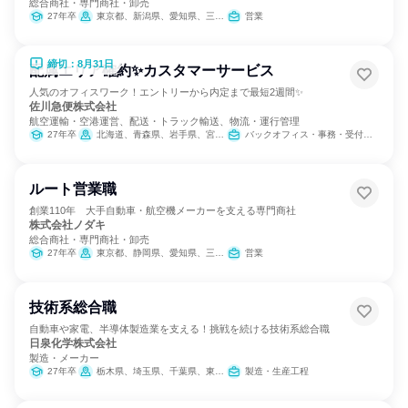
総合商社・専門商社・卸売
27年卒
東京都、新潟県、愛知県、三重県、大阪府
営業
締切：8月31日
配属エリア確約✨カスタマーサービス
人気のオフィスワーク！エントリーから内定まで最短2週間✨
佐川急便株式会社
航空運輸・空港運営、配送・トラック輸送、物流・運行管理
27年卒
北海道、青森県、岩手県、宮城県、秋田県、山形県、福島県、茨城県、栃木県、群馬県、埼玉県、千葉県、東京都、神奈川県、新潟県、富山県、石川県、福井県、山梨県、長野県、岐阜県、静岡県、愛知県、三重県、滋賀県、京都府、大阪府、兵庫県、奈良県、和歌山県、鳥取県、島根県、岡山県、広島県、山口県、徳島県、香川県、愛媛県、高知県、福岡県、佐賀県、長崎県、熊本県、大分県、宮崎県、鹿児島県、沖縄県
バックオフィス・事務・受付、交通/運輸、SCM/生産管理/購買/物流
ルート営業職
創業110年 大手自動車・航空機メーカーを支える専門商社
株式会社ノダキ
総合商社・専門商社・卸売
27年卒
東京都、静岡県、愛知県、三重県
営業
技術系総合職
自動車や家電、半導体製造業を支える！挑戦を続ける技術系総合職
日泉化学株式会社
製造・メーカー
27年卒
栃木県、埼玉県、千葉県、東京都、三重県、滋賀県、大阪府、愛媛県
製造・生産工程