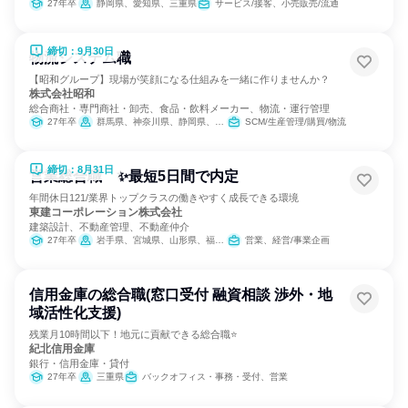
27年卒
静岡県、愛知県、三重県
サービス/接客、小売販売/流通
締切：9月30日
物流システム職
【昭和グループ】現場が笑顔になる仕組みを一緒に作りませんか？
株式会社昭和
総合商社・専門商社・卸売、食品・飲料メーカー、物流・運行管理
27年卒
群馬県、神奈川県、静岡県、愛知県、三重県
SCM/生産管理/購買/物流
締切：8月31日
営業総合職 ✨最短5日間で内定
年間休日121/業界トップクラスの働きやすく成長できる環境
東建コーポレーション株式会社
建築設計、不動産管理、不動産仲介
27年卒
岩手県、宮城県、山形県、福島県、茨城県、栃木県、群馬県、埼玉県、千葉県、東京都、神奈川県、新潟県、富山県、石川県、福井県、長野県、岐阜県、静岡県、愛知県、三重県、滋賀県、京都府、大阪府、兵庫県、奈良県、鳥取県、島根県、岡山県、広島県、山口県、愛媛県、高知県、福岡県、長崎県、熊本県、大分県、宮崎県、鹿児島県、沖縄県
営業、経営/事業企画
信用金庫の総合職(窓口受付 融資相談 渉外・地
域活性化支援)
残業月10時間以下！地元に貢献できる総合職⭐
紀北信用金庫
銀行・信用金庫・貸付
27年卒
三重県
バックオフィス・事務・受付、営業