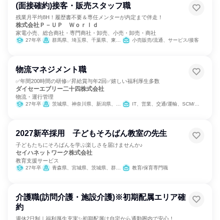
(面接確約)接客・販売スタッフ職
残業月平均8H！履歴書不要＆専任メンターが内定まで伴走！
株式会社Ｐ－ＵＰ Ｗｏｒｌｄ
家電小売、総合商社・専門商社・卸売、小売・卸売・商社
27年卒
群馬県、埼玉県、千葉県、東京都、神奈川県、新潟県、長野県、愛知県、三重県、大阪府、兵庫県、福岡県、鹿児島県
小売販売/流通、サービス/接客
物流マネジメント職
✅年間200時間の研修✅昇給賞与年2回✅嬉しい福利厚生多数
ダイセーエブリー二十四株式会社
物流・運行管理
27年卒
茨城県、神奈川県、新潟県、富山県、石川県、福井県、静岡県、愛知県、三重県、京都府、大阪府、兵庫県、岡山県、広島県、徳島県、香川県
IT、営業、交通/運輸、SCM/生産管理/購買/物流
2027新卒採用 子どもそろばん教室の先生
子どもたちにそろばんを学ぶ楽しさを届けませんか♪
セイハネットワーク株式会社
教育支援サービス
27年卒
青森県、宮城県、茨城県、群馬県、埼玉県、千葉県、東京都、神奈川県、富山県、石川県、山梨県、長野県、岐阜県、静岡県、愛知県、三重県、滋賀県、京都府、大阪府、兵庫県、和歌山県、広島県、香川県、福岡県、佐賀県、長崎県、熊本県、大分県、鹿児島県
教育/保育専門職
介護職(訪問介護・施設介護)※初期配属エリア確
約
週休2日制｜福利厚生充実✨初期配属は自宅から通勤圏内で安心！