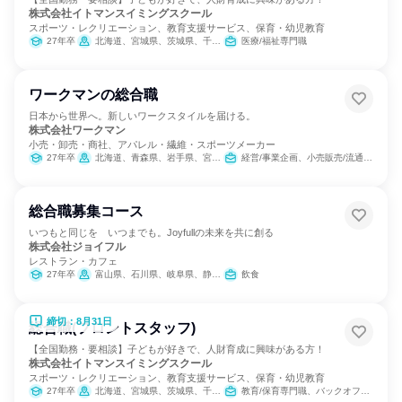
株式会社イトマンスイミングスクール
スポーツ・レクリエーション、教育支援サービス、保育・幼児教育
27年卒
北海道、宮城県、茨城県、千葉県、東京都、神奈川県、静岡県、愛知県、三重県、京都府、大阪府、兵庫県、奈良県、福岡県
医療/福祉専門職
ワークマンの総合職
日本から世界へ。新しいワークスタイルを届ける。
株式会社ワークマン
小売・卸売・商社、アパレル・繊維・スポーツメーカー
27年卒
北海道、青森県、岩手県、宮城県、秋田県、山形県、福島県、茨城県、栃木県、群馬県、埼玉県、千葉県、東京都、神奈川県、新潟県、富山県、石川県、福井県、山梨県、長野県、岐阜県、静岡県、愛知県、三重県、滋賀県、京都府、大阪府、兵庫県、奈良県、和歌山県、鳥取県、島根県、岡山県、広島県、山口県、徳島県、香川県、愛媛県、高知県、福岡県、佐賀県、長崎県、熊本県、大分県、宮崎県、鹿児島県、沖縄県
経営/事業企画、小売販売/流通、人事、広報/IR、商品企画、マーケティング・広告・宣伝
総合職募集コース
いつもと同じを いつまでも。Joyfullの未来を共に創る
株式会社ジョイフル
レストラン・カフェ
27年卒
富山県、石川県、岐阜県、静岡県、愛知県、三重県
飲食
締切：8月31日
総合職(フロントスタッフ)
【全国勤務・要相談】子どもが好きで、人財育成に興味がある方！
株式会社イトマンスイミングスクール
スポーツ・レクリエーション、教育支援サービス、保育・幼児教育
27年卒
北海道、宮城県、茨城県、千葉県、東京都、神奈川県、静岡県、愛知県、三重県、京都府、大阪府、兵庫県、奈良県、福岡県
教育/保育専門職、バックオフィス・事務・受付