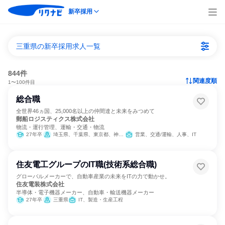
新卒採用
三重県の新卒採用求人一覧
844件
関連度順
1〜100件目
総合職
全世界46ヵ国、25,000名以上の仲間達と未来をみつめて
郵船ロジスティクス株式会社
物流・運行管理、運輸・交通・物流
27年卒
埼玉県、千葉県、東京都、神奈川県、静岡県、愛知県、三重県、京都府、大阪府、兵庫県
営業、交通/運輸、人事、IT
住友電工グループのIT職(技術系総合職)
グローバルメーカーで、自動車産業の未来をITの力で動かせ。
住友電装株式会社
半導体・電子機器メーカー、自動車・輸送機器メーカー
27年卒
三重県
IT、製造・生産工程