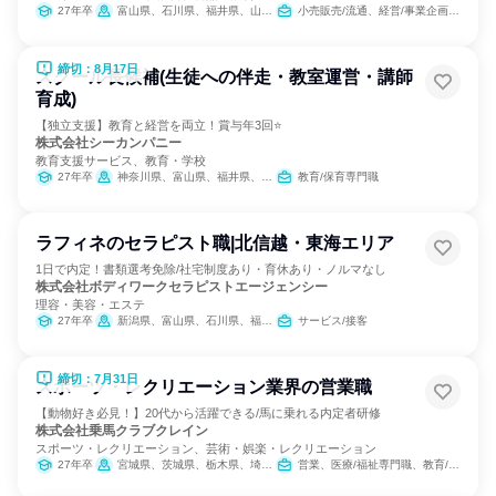
27年卒
富山県、石川県、福井県、山梨県、長野県、岐阜県、静岡県、愛知県、三重県
小売販売/流通、経営/事業企画、人事、広報/IR、商品企画
締切：8月17日
スクール長候補(生徒への伴走・教室運営・講師
育成)
【独立支援】教育と経営を両立！賞与年3回⭐
株式会社シーカンパニー
教育支援サービス、教育・学校
27年卒
神奈川県、富山県、福井県、長野県、岐阜県、静岡県、愛知県、三重県、滋賀県、京都府、兵庫県、奈良県、徳島県
教育/保育専門職
ラフィネのセラピスト職|北信越・東海エリア
1日で内定！書類選考免除/社宅制度あり・育休あり・ノルマなし
株式会社ボディワークセラピストエージェンシー
理容・美容・エステ
27年卒
新潟県、富山県、石川県、福井県、山梨県、長野県、岐阜県、静岡県、愛知県、三重県
サービス/接客
締切：7月31日
スポーツ・レクリエーション業界の営業職
【動物好き必見！】20代から活躍できる/馬に乗れる内定者研修
株式会社乗馬クラブクレイン
スポーツ・レクリエーション、芸術・娯楽・レクリエーション
27年卒
宮城県、茨城県、栃木県、埼玉県、千葉県、東京都、神奈川県、石川県、岐阜県、三重県、大阪府、兵庫県、奈良県、岡山県、広島県、山口県、福岡県、大分県
営業、医療/福祉専門職、教育/保育専門職、小売販売/流通