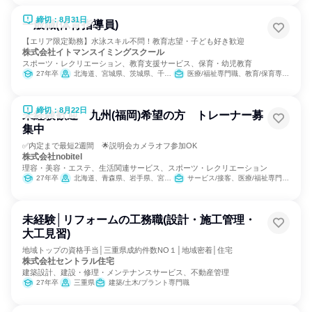
締切：8月31日
一般職(体育指導員)
【エリア限定勤務】水泳スキル不問！教育志望・子ども好き歓迎
株式会社イトマンスイミングスクール
スポーツ・レクリエーション、教育支援サービス、保育・幼児教育
27年卒
北海道、宮城県、茨城県、千葉県、東京都、神奈川県、静岡県、愛知県、三重県、京都府、大阪府、兵庫県、奈良県、福岡県
医療/福祉専門職、教育/保育専門職
締切：8月22日
未経験歓迎 九州(福岡)希望の方 トレーナー募
集中
✅内定まで最短2週間 🌟説明会カメラオフ参加OK
株式会社nobitel
理容・美容・エステ、生活関連サービス、スポーツ・レクリエーション
27年卒
北海道、青森県、岩手県、宮城県、秋田県、山形県、福島県、茨城県、栃木県、群馬県、埼玉県、千葉県、東京都、神奈川県、新潟県、富山県、石川県、福井県、山梨県、長野県、岐阜県、静岡県、愛知県、三重県、滋賀県、京都府、大阪府、兵庫県、奈良県、和歌山県、鳥取県、島根県、岡山県、広島県、山口県、徳島県、香川県、愛媛県、高知県、福岡県、佐賀県、長崎県、熊本県、大分県、宮崎県、鹿児島県、沖縄県
サービス/接客、医療/福祉専門職、教育/保育専門職、小売販売/流通
未経験│リフォームの工務職(設計・施工管理・
大工見習)
地域トップの資格手当│三重県成約件数NO１│地域密着│住宅
株式会社セントラル住宅
建築設計、建設・修理・メンテナンスサービス、不動産管理
27年卒
三重県
建築/土木/プラント専門職