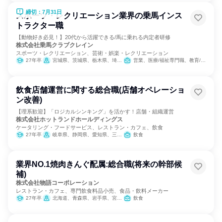
締切：7月31日
スポーツ・レクリエーション業界の乗馬インス
トラクター職
【動物好き必見！】20代から活躍できる/馬に乗れる内定者研修
株式会社乗馬クラブクレイン
スポーツ・レクリエーション、芸術・娯楽・レクリエーション
27年卒
宮城県、茨城県、栃木県、埼玉県、千葉県、東京都、神奈川県、石川県、岐阜県、三重県、大阪府、兵庫県、奈良県、岡山県、広島県、山口県、福岡県、大分県
営業、医療/福祉専門職、教育/保育専門職、小売販売/流通、バックオフィス・事務・受付、総務
飲食店舗運営に関する総合職(店舗オペレーショ
ン改善)
【理系歓迎】「ロジカルシンキング」を活かす！店舗・組織運営
株式会社ホットランドホールディングス
ケータリング・フードサービス、レストラン・カフェ、飲食
27年卒
岐阜県、静岡県、愛知県、三重県
飲食
業界NO.1焼肉きんぐ配属:総合職(将来の幹部候
補)
株式会社物語コーポレーション
レストラン・カフェ、専門飲食料品小売、食品・飲料メーカー
27年卒
北海道、青森県、岩手県、宮城県、秋田県、山形県、福島県、茨城県、栃木県、群馬県、埼玉県、千葉県、東京都、神奈川県、新潟県、富山県、石川県、福井県、山梨県、長野県、岐阜県、静岡県、愛知県、三重県、滋賀県、京都府、大阪府、兵庫県、奈良県、和歌山県、鳥取県、島根県、岡山県、広島県、山口県、徳島県、香川県、愛媛県、高知県、福岡県、佐賀県、長崎県、熊本県、大分県、宮崎県、鹿児島県、沖縄県
飲食