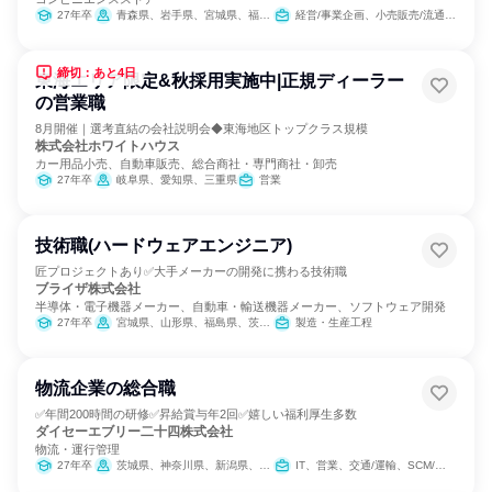
27年卒
青森県、岩手県、宮城県、福島県、茨城県、栃木県、群馬県、埼玉県、千葉県、東京都、神奈川県、福井県、岐阜県、静岡県、愛知県、三重県、滋賀県、京都府、大阪府、兵庫県、奈良県、徳島県、香川県、愛媛県、福岡県、佐賀県、大分県
経営/事業企画、小売販売/流通、人事、営業、商品企画、マーケティング・広告・宣伝
締切：あと4日
東海エリア限定&秋採用実施中|正規ディーラー
の営業職
8月開催｜選考直結の会社説明会◆東海地区トップクラス規模
株式会社ホワイトハウス
カー用品小売、自動車販売、総合商社・専門商社・卸売
27年卒
岐阜県、愛知県、三重県
営業
技術職(ハードウェアエンジニア)
匠プロジェクトあり✅大手メーカーの開発に携わる技術職
ブライザ株式会社
半導体・電子機器メーカー、自動車・輸送機器メーカー、ソフトウェア開発
27年卒
宮城県、山形県、福島県、茨城県、栃木県、群馬県、埼玉県、東京都、神奈川県、岐阜県、静岡県、愛知県、三重県、滋賀県、京都府、大阪府、兵庫県、広島県、山口県、福岡県、熊本県、大分県、宮崎県
製造・生産工程
物流企業の総合職
✅年間200時間の研修✅昇給賞与年2回✅嬉しい福利厚生多数
ダイセーエブリー二十四株式会社
物流・運行管理
27年卒
茨城県、神奈川県、新潟県、富山県、石川県、福井県、静岡県、愛知県、三重県、京都府、大阪府、兵庫県、岡山県、広島県、徳島県、香川県
IT、営業、交通/運輸、SCM/生産管理/購買/物流