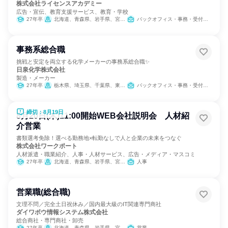
株式会社ライセンスアカデミー
広告・宣伝、教育支援サービス、教育・学校
27年卒
北海道、青森県、岩手県、宮城県、秋田県、山形県、福島県、茨城県、栃木県、群馬県、埼玉県、千葉県、東京都、神奈川県、新潟県、富山県、石川県、福井県、山梨県、長野県、岐阜県、静岡県、愛知県、三重県、滋賀県、京都府、大阪府、兵庫県、奈良県、和歌山県、鳥取県、島根県、岡山県、広島県、山口県、徳島県、香川県、愛媛県、高知県、福岡県、佐賀県、長崎県、熊本県、大分県、宮崎県、鹿児島県、沖縄県
バックオフィス・事務・受付、営業、出版/メディア/芸能/エンタメ専門職
事務系総合職
挑戦と安定を両立する化学メーカーの事務系総合職✨
日泉化学株式会社
製造・メーカー
27年卒
栃木県、埼玉県、千葉県、東京都、三重県、滋賀県、大阪府、愛媛県
バックオフィス・事務・受付、経理/税務/財務、人事、総務
締切：8月19日
8月20日(木)11:00開始WEB会社説明会 人材紹
介営業
書類選考免除！選べる勤務地×転勤なしで人と企業の未来をつなぐ
株式会社ワークポート
人材派遣・職業紹介、人事・人材サービス、広告・メディア・マスコミ
27年卒
北海道、青森県、岩手県、宮城県、秋田県、山形県、福島県、茨城県、栃木県、群馬県、埼玉県、千葉県、東京都、神奈川県、新潟県、富山県、石川県、福井県、山梨県、長野県、岐阜県、静岡県、愛知県、三重県、滋賀県、京都府、大阪府、兵庫県、奈良県、和歌山県、鳥取県、島根県、岡山県、広島県、山口県、徳島県、香川県、愛媛県、高知県、福岡県、佐賀県、長崎県、熊本県、大分県、宮崎県、鹿児島県、沖縄県
人事
営業職(総合職)
文理不問／完全土日祝休み／国内最大級のIT関連専門商社
ダイワボウ情報システム株式会社
総合商社・専門商社・卸売
27年卒
北海道、青森県、岩手県、宮城県、秋田県、山形県、福島県、茨城県、栃木県、群馬県、埼玉県、千葉県、東京都、神奈川県、新潟県、富山県、石川県、福井県、山梨県、長野県、岐阜県、静岡県、愛知県、三重県、滋賀県、京都府、大阪府、兵庫県、奈良県、和歌山県、鳥取県、島根県、岡山県、広島県、山口県、徳島県、香川県、愛媛県、高知県、福岡県、佐賀県、長崎県、熊本県、大分県、宮崎県、鹿児島県、沖縄県
営業