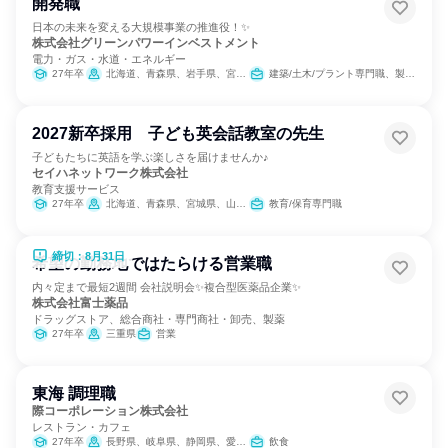
開発職
日本の未来を変える大規模事業の推進役！✨
株式会社グリーンパワーインベストメント
電力・ガス・水道・エネルギー
27年卒
北海道、青森県、岩手県、宮城県、千葉県、東京都、福井県、三重県、滋賀県、島根県、高知県、宮崎県、鹿児島県
建築/土木/プラント専門職、製造・生産工程
2027新卒採用 子ども英会話教室の先生
子どもたちに英語を学ぶ楽しさを届けませんか♪
セイハネットワーク株式会社
教育支援サービス
27年卒
北海道、青森県、宮城県、山形県、福島県、茨城県、群馬県、埼玉県、千葉県、東京都、神奈川県、新潟県、富山県、石川県、福井県、山梨県、長野県、岐阜県、静岡県、愛知県、三重県、滋賀県、京都府、大阪府、兵庫県、奈良県、和歌山県、鳥取県、島根県、岡山県、広島県、山口県、徳島県、香川県、愛媛県、福岡県、佐賀県、長崎県、熊本県、大分県、宮崎県、鹿児島県、沖縄県
教育/保育専門職
締切：8月31日
希望の勤務地ではたらける営業職
内々定まで最短2週間 会社説明会✨複合型医薬品企業✨
株式会社富士薬品
ドラッグストア、総合商社・専門商社・卸売、製薬
27年卒
三重県
営業
東海 調理職
際コーポレーション株式会社
レストラン・カフェ
27年卒
長野県、岐阜県、静岡県、愛知県、三重県
飲食