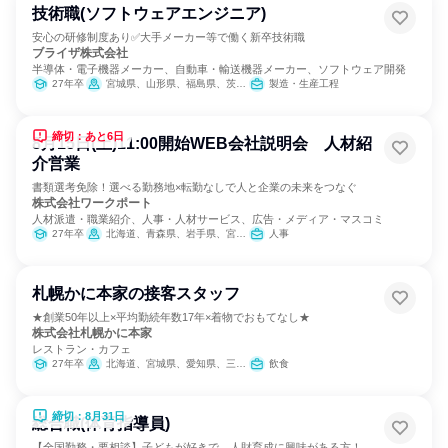
技術職(ソフトウェアエンジニア)
安心の研修制度あり✅大手メーカー等で働く新卒技術職
ブライザ株式会社
半導体・電子機器メーカー、自動車・輸送機器メーカー、ソフトウェア開発
27年卒
宮城県、山形県、福島県、茨城県、栃木県、群馬県、埼玉県、東京都、神奈川県、岐阜県、静岡県、愛知県、三重県、滋賀県、京都府、大阪府、兵庫県、広島県、山口県、福岡県、熊本県、大分県、宮崎県
製造・生産工程
締切：あと6日
8月15日(土)11:00開始WEB会社説明会 人材紹
介営業
書類選考免除！選べる勤務地×転勤なしで人と企業の未来をつなぐ
株式会社ワークポート
人材派遣・職業紹介、人事・人材サービス、広告・メディア・マスコミ
27年卒
北海道、青森県、岩手県、宮城県、秋田県、山形県、福島県、茨城県、栃木県、群馬県、埼玉県、千葉県、東京都、神奈川県、新潟県、富山県、石川県、福井県、山梨県、長野県、岐阜県、静岡県、愛知県、三重県、滋賀県、京都府、大阪府、兵庫県、奈良県、和歌山県、鳥取県、島根県、岡山県、広島県、山口県、徳島県、香川県、愛媛県、高知県、福岡県、佐賀県、長崎県、熊本県、大分県、宮崎県、鹿児島県、沖縄県
人事
札幌かに本家の接客スタッフ
★創業50年以上×平均勤続年数17年×着物でおもてなし★
株式会社札幌かに本家
レストラン・カフェ
27年卒
北海道、宮城県、愛知県、三重県、福岡県
飲食
締切：8月31日
総合職(体育指導員)
【全国勤務・要相談】子どもが好きで、人財育成に興味がある方！