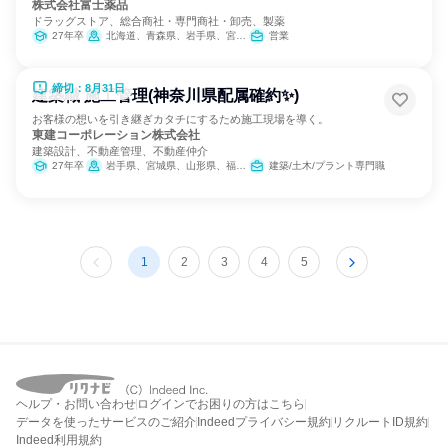
株式会社富士薬品
ドラッグストア、総合商社・専門商社・卸売、製薬
27年卒
北海道、青森県、岩手県、宮城県、秋田県、山形県、福島県、茨城県、栃木県、群馬県、埼玉県、千葉県、東京都、神奈川県、新潟県、富山県、石川県、福井県、山梨県、長野県、岐阜県、静岡県、愛知県、三重県、滋賀県、京都府、大阪府、兵庫県、奈良県、和歌山県、鳥取県、島根県、岡山県、広島県、山口県、徳島県、香川県、愛媛県、高知県、福岡県、佐賀県、長崎県、熊本県、大分県、宮崎県、鹿児島県、沖縄県
営業
締切：8月31日
建築職 施工管理(神奈川県配属確約✨)
お客様の想いを引き継ぎカタチにするため施工現場を導く。
東建コーポレーション株式会社
建築設計、不動産管理、不動産仲介
27年卒
岩手県、宮城県、山形県、福島県、茨城県、栃木県、群馬県、埼玉県、千葉県、東京都、神奈川県、新潟県、富山県、石川県、福井県、長野県、岐阜県、静岡県、愛知県、三重県、滋賀県、京都府、大阪府、兵庫県、奈良県、鳥取県、島根県、岡山県、広島県、山口県、愛媛県、高知県、福岡県、長崎県、熊本県、大分県、宮崎県、鹿児島県、沖縄県
建築/土木/プラント専門職
1
2
3
4
5
ヘルプ・お問い合わせ
ログインでお困りの方はこちら
データを使ったサービスのご紹介
Indeedプライバシー規約
リクルートID規約
Indeed利用規約