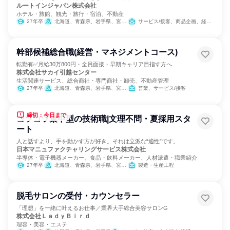
ルートインジャパン株式会社
ホテル・旅館、観光・旅行・宿泊、不動産
27年卒
北海道、青森県、岩手県、宮城県、秋田県、山形県、福島県、茨城県、栃木県、群馬県、埼玉県、千葉県、東京都、神奈川県、新潟県、富山県、石川県、福井県、山梨県、長野県、岐阜県、静岡県、愛知県、三重県、滋賀県、京都府、大阪府、兵庫県、奈良県、和歌山県、鳥取県、島根県、岡山県、広島県、山口県、徳島県、香川県、愛媛県、福岡県、佐賀県、長崎県、熊本県、大分県、宮崎県、鹿児島県、沖縄県
サービス/接客、商品企画、経営/事業企画
幹部候補総合職(経営・マネジメントコース)
転勤有✅月給30万800円・全員面接・早期キャリア目指す方へ
株式会社サカイ引越センター
生活関連サービス、総合商社・専門商社・卸売、不動産管理
27年卒
北海道、青森県、岩手県、宮城県、秋田県、山形県、福島県、茨城県、栃木県、群馬県、埼玉県、千葉県、東京都、神奈川県、新潟県、富山県、石川県、福井県、山梨県、長野県、岐阜県、静岡県、愛知県、三重県、滋賀県、京都府、大阪府、兵庫県、奈良県、和歌山県、鳥取県、島根県、岡山県、広島県、山口県、徳島県、香川県、愛媛県、高知県、福岡県、佐賀県、長崎県、熊本県、大分県、宮崎県、鹿児島県、沖縄県
営業、サービス/接客
締切：今日まで
コツコツ集中型の技術職|文理不問・夏採用スタ
ート
人と話すより、手を動かす方が好き。それは立派な“適性”です。
日本マニュファクチャリングサービス株式会社
半導体・電子機器メーカー、食品・飲料メーカー、人材派遣・職業紹介
27年卒
北海道、青森県、岩手県、宮城県、秋田県、山形県、福島県、茨城県、栃木県、群馬県、埼玉県、千葉県、東京都、神奈川県、新潟県、富山県、石川県、福井県、山梨県、長野県、岐阜県、静岡県、愛知県、三重県、滋賀県、京都府、大阪府、兵庫県、奈良県、和歌山県、鳥取県、島根県、岡山県、広島県、山口県、徳島県、香川県、愛媛県、高知県、福岡県、佐賀県、長崎県、熊本県、大分県、宮崎県、鹿児島県、沖縄県
製造・生産工程
脱毛サロンの受付・カウンセラー
「理想」を一緒に叶えるお仕事／業界大手総合美容サロンG
株式会社ＬａｄｙＢｉｒｄ
理容・美容・エステ