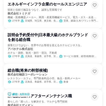
エネルギーインフラ企業のセールスエンジニア
技術と信頼で施設をつなぐ、誠実な営業職です
株式会社トミナガ
機械・医療機器メーカー、商用・産業用機械サービス、電力・ガス・水道・
エネルギー
27年卒
宮城県、埼玉県、東京都、長野県、愛知県、三重県、京都府、大阪府、兵庫県、和歌山県、鳥取県、島根県、岡山県、広島県、徳島県、香川県、愛媛県、高知県、福岡県、熊本県、大分県、鹿児島県
営業、建築/土木/プラント専門職、製造・生産工程
説明会予約受付中|日本最大級のホテルブランド
を創る総合職
接客だけではない、世界中のお客様を迎えるホテルビジネスを。
アパホテル株式会社
ホテル・旅館、観光・旅行・宿泊、不動産
27年卒
北海道、青森県、岩手県、宮城県、山形県、福島県、栃木県、群馬県、埼玉県、千葉県、東京都、神奈川県、新潟県、富山県、石川県、福井県、長野県、岐阜県、静岡県、愛知県、三重県、滋賀県、京都府、大阪府、兵庫県、奈良県、鳥取県、岡山県、広島県、香川県、愛媛県、福岡県、佐賀県、長崎県、熊本県、宮崎県、鹿児島県、沖縄県
サービス/接客、経理/税務/財務、人事、総務、広報/IR、経営/事業企画、営業、商品企画、マーケティング・広告・宣伝
総合職(将来の幹部候補)
株式会社物語コーポレーション
レストラン・カフェ、専門飲食料品小売、食品・飲料メーカー
27年卒
北海道、青森県、岩手県、宮城県、秋田県、山形県、福島県、茨城県、栃木県、群馬県、埼玉県、千葉県、東京都、神奈川県、新潟県、富山県、石川県、福井県、山梨県、長野県、岐阜県、静岡県、愛知県、三重県、滋賀県、京都府、大阪府、兵庫県、奈良県、和歌山県、鳥取県、島根県、岡山県、広島県、山口県、徳島県、香川県、愛媛県、高知県、福岡県、佐賀県、長崎県、熊本県、大分県、宮崎県、鹿児島県、沖縄県
飲食
締切：8月31日
家電販売店のアフターメンテナンス職
暮らしの「困った」を解決する、マルチな専門技術
株式会社エディオン