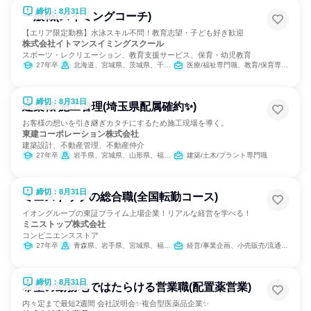
締切：8月31日
一般職(スイミングコーチ)
【エリア限定勤務】水泳スキル不問！教育志望・子ども好き歓迎
株式会社イトマンスイミングスクール
スポーツ・レクリエーション、教育支援サービス、保育・幼児教育
27年卒
北海道、宮城県、茨城県、千葉県、東京都、神奈川県、静岡県、愛知県、三重県、京都府、大阪府、兵庫県、奈良県、福岡県
医療/福祉専門職、教育/保育専門職
締切：8月31日
建築職 施工管理(埼玉県配属確約✨)
お客様の想いを引き継ぎカタチにするため施工現場を導く。
東建コーポレーション株式会社
建築設計、不動産管理、不動産仲介
27年卒
岩手県、宮城県、山形県、福島県、茨城県、栃木県、群馬県、埼玉県、千葉県、東京都、神奈川県、新潟県、富山県、石川県、福井県、長野県、岐阜県、静岡県、愛知県、三重県、滋賀県、京都府、大阪府、兵庫県、奈良県、鳥取県、島根県、岡山県、広島県、山口県、愛媛県、高知県、福岡県、長崎県、熊本県、大分県、宮崎県、鹿児島県、沖縄県
建築/土木/プラント専門職
締切：8月31日
ミニストップの総合職(全国転勤コース)
イオングループの東証プライム上場企業！リアルな経営を学べる！
ミニストップ株式会社
コンビニエンスストア
27年卒
青森県、岩手県、宮城県、福島県、茨城県、栃木県、群馬県、埼玉県、千葉県、東京都、神奈川県、福井県、岐阜県、静岡県、愛知県、三重県、滋賀県、京都府、大阪府、兵庫県、奈良県、徳島県、香川県、愛媛県、福岡県、佐賀県、大分県
経営/事業企画、小売販売/流通、人事、営業、商品企画、マーケティング・広告・宣伝
締切：8月31日
希望の勤務地ではたらける営業職(配置薬営業)
内々定まで最短2週間 会社説明会✨複合型医薬品企業✨