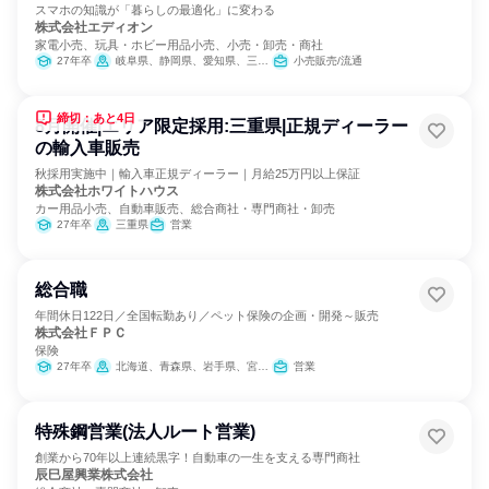
スマホの知識が「暮らしの最適化」に変わる
株式会社エディオン
家電小売、玩具・ホビー用品小売、小売・卸売・商社
27年卒
岐阜県、静岡県、愛知県、三重県
小売販売/流通
締切：あと4日
8月開催|エリア限定採用:三重県|正規ディーラー
の輸入車販売
秋採用実施中｜輸入車正規ディーラー｜月給25万円以上保証
株式会社ホワイトハウス
カー用品小売、自動車販売、総合商社・専門商社・卸売
27年卒
三重県
営業
総合職
年間休日122日／全国転勤あり／ペット保険の企画・開発～販売
株式会社ＦＰＣ
保険
27年卒
北海道、青森県、岩手県、宮城県、秋田県、山形県、福島県、茨城県、栃木県、群馬県、埼玉県、千葉県、東京都、神奈川県、新潟県、富山県、石川県、福井県、山梨県、長野県、岐阜県、静岡県、愛知県、三重県、滋賀県、京都府、大阪府、兵庫県、奈良県、和歌山県、鳥取県、島根県、岡山県、広島県、山口県、徳島県、香川県、愛媛県、高知県、福岡県、佐賀県、長崎県、熊本県、大分県、宮崎県、鹿児島県、沖縄県
営業
特殊鋼営業(法人ルート営業)
創業から70年以上連続黒字！自動車の一生を支える専門商社
辰巳屋興業株式会社