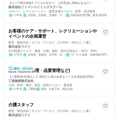
【エリア限定勤務】子どもが好きで、人財育成に興味がある方！
株式会社イトマンスイミングスクール
スポーツ・レクリエーション、教育支援サービス、保育・幼児教育
27年卒
北海道、宮城県、茨城県、千葉県、東京都、神奈川県、静岡県、愛知県、三重県、京都府、大阪府、兵庫県、奈良県、福岡県
医療/福祉専門職、教育/保育専門職
お客様のケア・サポート、レクリエーションや
イベントの企画運営
髪型・髪色自由！ネイル・マツエク・ひげOK！ 自分らしく働く
株式会社ツクイ
生活関連サービス、看護・介護、福祉・独立行政法人・NGO・NPO
27年卒
北海道、青森県、岩手県、宮城県、秋田県、山形県、福島県、茨城県、栃木県、群馬県、埼玉県、千葉県、東京都、神奈川県、新潟県、富山県、石川県、福井県、山梨県、長野県、岐阜県、静岡県、愛知県、三重県、滋賀県、京都府、大阪府、兵庫県、奈良県、和歌山県、鳥取県、島根県、岡山県、広島県、山口県、徳島県、香川県、愛媛県、高知県、福岡県、佐賀県、長崎県、熊本県、大分県、宮崎県、鹿児島県、沖縄県
サービス/接客、医療/福祉専門職、経営/事業企画
締切：9月30日
総合職(製造管理・品質管理など)
【三重勤務×転勤なし】原料から食の未来をつくる企画提案型商社
三昌物産株式会社
小売・卸売・商社、食品・飲料メーカー、畜産業
27年卒
三重県
製造・生産工程、商品企画
介護スタッフ
髪型・髪色自由！ネイル・マツエク・ひげOK！ 自分らしく働く
株式会社ツクイ