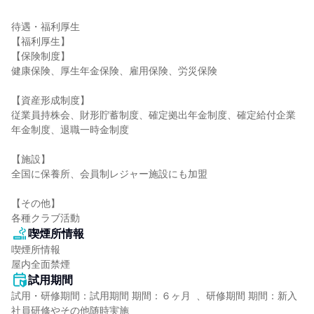
待遇・福利厚生

【福利厚生】

【保険制度】

健康保険、厚生年金保険、雇用保険、労災保険

【資産形成制度】

従業員持株会、財形貯蓄制度、確定拠出年金制度、確定給付企業
年金制度、退職一時金制度

【施設】

全国に保養所、会員制レジャー施設にも加盟

【その他】

各種クラブ活動
喫煙所情報
喫煙所情報

屋内全面禁煙
試用期間
試用・研修期間：試用期間 期間：６ヶ月  、研修期間 期間：新入
社員研修やその他随時実施
