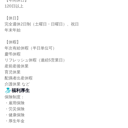
【年間休日】

120日以上

【休日】

完全週休2日制（土曜日・日曜日）、祝日

年末年始

【休暇】

年次有給休暇（半日単位可）

慶弔休暇

リフレッシュ休暇（連続5営業日）

産前産後休業

育児休業

配偶者出産休暇

介護休業 など
福利厚生
保険制度：

・雇用保険

・労災保険

・健康保険

・厚生年金
