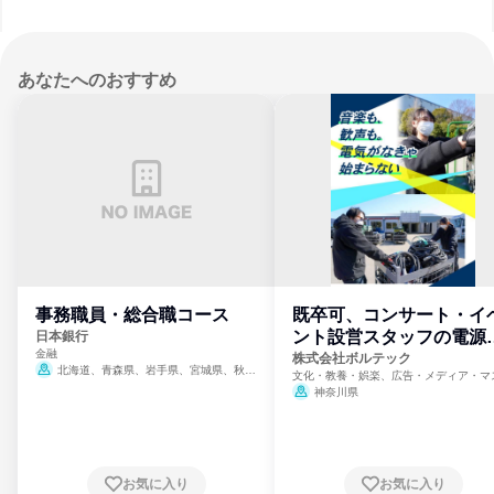
あなたへのおすすめ
事務職員・総合職コース
既卒可、コンサート・イ
ント設営スタッフの電源
日本銀行
金融
門
株式会社ボルテック
北海道、青森県、岩手県、宮城県、秋田
文化・教養・娯楽、広告・メディア・マ
県、山形県、福島県、茨城県、群馬県、埼玉
ミ、電力・ガス・水道・エネルギー
神奈川県
県、東京都、神奈川県、新潟県、富山県、石
川県、福井県、山梨県、長野県、静岡県、愛
知県、京都府、大阪府、兵庫県、鳥取県、島
根県、岡山県、広島県、山口県、徳島県、香
川県、愛媛県、高知県、福岡県、佐賀県、長
お気に入り
お気に入り
崎県、熊本県、大分県、宮崎県、鹿児島県、