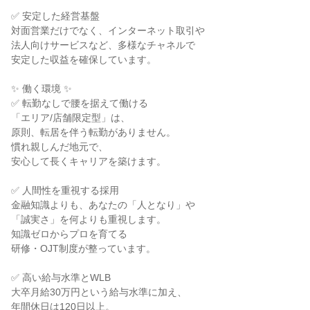
✅ 安定した経営基盤

対面営業だけでなく、インターネット取引や

法人向けサービスなど、多様なチャネルで

安定した収益を確保しています。

✨ 働く環境 ✨

✅ 転勤なしで腰を据えて働ける

「エリア/店舗限定型」は、

原則、転居を伴う転勤がありません。

慣れ親しんだ地元で、

安心して長くキャリアを築けます。

✅ 人間性を重視する採用

金融知識よりも、あなたの「人となり」や

「誠実さ」を何よりも重視します。

知識ゼロからプロを育てる

研修・OJT制度が整っています。

✅ 高い給与水準とWLB

大卒月給30万円という給与水準に加え、

年間休日は120日以上。
