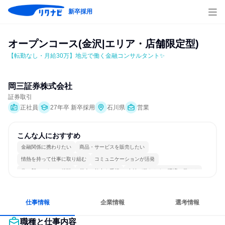
新卒採用
オープンコース(金沢|エリア・店舗限定型)
【転勤なし・月給30万】地元で働く金融コンサルタント✨
岡三証券株式会社
証券取引
正社員
27年卒 新卒採用
石川県
営業
こんな人におすすめ
金融関係に携わりたい
商品・サービスを販売したい
情熱を持って仕事に取り組む
コミュニケーションが活発
常に新しいものに挑戦
個人の能力を重視
女性が働きやすい環境で働ける
明確な目標を追いかける
若手が裁量を持てる環境
人とたくさん会話する
仕事情報
企業情報
選考情報
職種と仕事内容