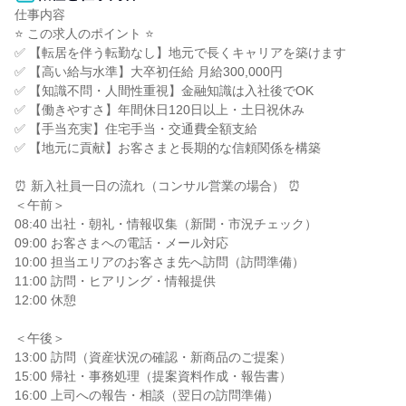
仕事内容

⭐ この求人のポイント ⭐

✅ 【転居を伴う転勤なし】地元で長くキャリアを築けます

✅ 【高い給与水準】大卒初任給 月給300,000円

✅ 【知識不問・人間性重視】金融知識は入社後でOK

✅ 【働きやすさ】年間休日120日以上・土日祝休み

✅ 【手当充実】住宅手当・交通費全額支給

✅ 【地元に貢献】お客さまと長期的な信頼関係を構築

⏰ 新入社員一日の流れ（コンサル営業の場合） ⏰

＜午前＞

08:40 出社・朝礼・情報収集（新聞・市況チェック）

09:00 お客さまへの電話・メール対応

10:00 担当エリアのお客さま先へ訪問（訪問準備）

11:00 訪問・ヒアリング・情報提供

12:00 休憩

＜午後＞

13:00 訪問（資産状況の確認・新商品のご提案）

15:00 帰社・事務処理（提案資料作成・報告書）

16:00 上司への報告・相談（翌日の訪問準備）
