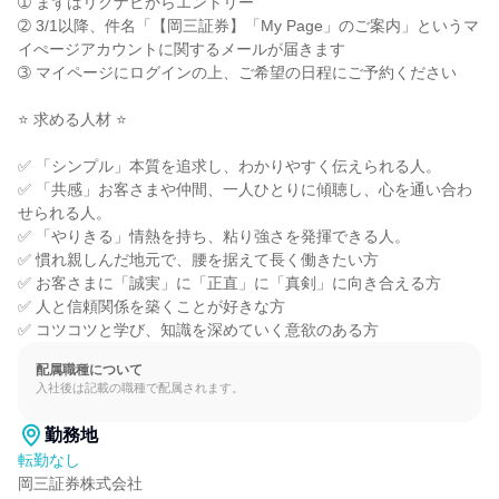
➀ まずはリクナビからエントリー

➁ 3/1以降、件名「【岡三証券】「My Page」のご案内」というマ
イぺージアカウントに関するメールが届きます

➂ マイページにログインの上、ご希望の日程にご予約ください

⭐ 求める人材 ⭐

✅ 「シンプル」本質を追求し、わかりやすく伝えられる人。

✅ 「共感」お客さまや仲間、一人ひとりに傾聴し、心を通い合わ
せられる人。

✅ 「やりきる」情熱を持ち、粘り強さを発揮できる人。

✅ 慣れ親しんだ地元で、腰を据えて長く働きたい方

✅ お客さまに「誠実」に「正直」に「真剣」に向き合える方

✅ 人と信頼関係を築くことが好きな方

✅ コツコツと学び、知識を深めていく意欲のある方
配属職種について
入社後は記載の職種で配属されます。
勤務地
転勤なし
岡三証券株式会社
