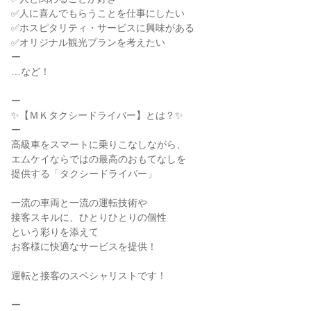
✅人に喜んでもらうことを仕事にしたい

✅ホスピタリティ・サービスに興味がある

✅オリジナル観光プランを考えたい

ー

…など！

ー

✨【ＭＫタクシードライバー】とは？✨

ー

高級車をスマートに乗りこなしながら、

エムケイならではの最高のおもてなしを

提供する「タクシードライバー」

一流の車両と一流の運転技術や

接客スキルに、ひとりひとりの個性

という彩りを添えて

お客様に快適なサービスを提供！

運転と接客のスペシャリストです！

ー
