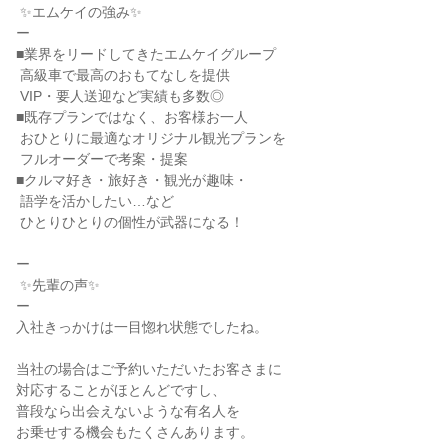
 ✨エムケイの強み✨

ー

■業界をリードしてきたエムケイグループ

 高級車で最高のおもてなしを提供

 VIP・要人送迎など実績も多数◎

■既存プランではなく、お客様お一人

 おひとりに最適なオリジナル観光プランを

 フルオーダーで考案・提案

■クルマ好き・旅好き・観光が趣味・

 語学を活かしたい…など

 ひとりひとりの個性が武器になる！

ー

 ✨先輩の声✨

ー

入社きっかけは一目惚れ状態でしたね。

当社の場合はご予約いただいたお客さまに

対応することがほとんどですし、

普段なら出会えないような有名人を

お乗せする機会もたくさんあります。
