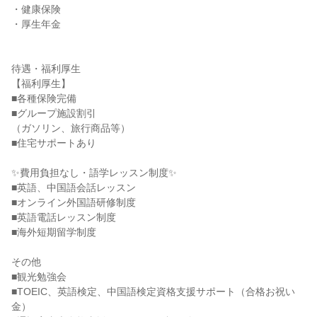
・健康保険

・厚生年金

待遇・福利厚生

【福利厚生】

■各種保険完備

■グループ施設割引

（ガソリン、旅行商品等）

■住宅サポートあり

✨費用負担なし・語学レッスン制度✨

■英語、中国語会話レッスン

■オンライン外国語研修制度

■英語電話レッスン制度

■海外短期留学制度

その他

■観光勉強会

■TOEIC、英語検定、中国語検定資格支援サポート（合格お祝い
金）
