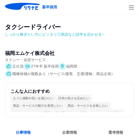
新卒採用
タクシードライバー
しっかり稼ぎたい方にピッタリ◎英語など語学を活かせる✨
福岡エムケイ株式会社
タクシー・送迎サービス
正社員
27年卒 新卒採用
福岡県
職種候補が複数あり（サービス/接客、交通/運輸、商品企画）
こんな人におすすめ
人々に感動や笑いを届けたい
日本の良さを広めたい
商品・サービスの魅力を表現したい
商品・サービスを企画したい
コミュニケーションが活発
常に新しいものに挑戦
グローバル志向が強い
日常的に外国語を使用する
多様な職種の人と関われる
人とたくさん会話する
仕事情報
企業情報
選考情報