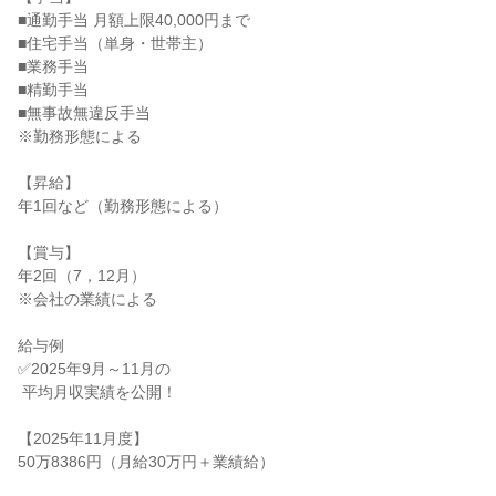
■通勤手当 月額上限40,000円まで

■住宅手当（単身・世帯主）

■業務手当

■精勤手当

■無事故無違反手当

※勤務形態による

【昇給】

年1回など（勤務形態による）

【賞与】

年2回（7，12月）

※会社の業績による

給与例

✅2025年9月～11月の

 平均月収実績を公開！

【2025年11月度】

50万8386円（月給30万円＋業績給）
