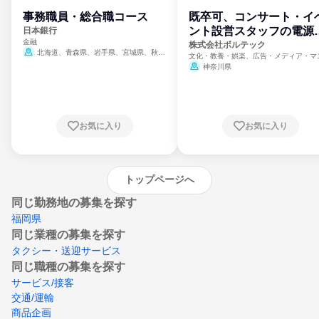
事務職員・総合職コース
既卒可、コンサート・イ
ント設営スタッフの電源
日本銀行
金融
門
株式会社ボルテック
北海道、青森県、岩手県、宮城県、秋田
文化・教養・娯楽、広告・メディア・マ
県、山形県、福島県、茨城県、群馬県、埼玉
ミ、電力・ガス・水道・エネルギー
神奈川県
県、東京都、神奈川県、新潟県、富山県、石
川県、福井県、山梨県、長野県、静岡県、愛
知県、京都府、大阪府、兵庫県、鳥取県、島
根県、岡山県、広島県、山口県、徳島県、香
川県、愛媛県、高知県、福岡県、佐賀県、長
お気に入り
お気に入り
崎県、熊本県、大分県、宮崎県、鹿児島県、
沖縄県
トップページへ
同じ勤務地の募集を探す
福岡県
同じ業種の募集を探す
タクシー・送迎サービス
同じ職種の募集を探す
サービス/接客
交通/運輸
商品企画