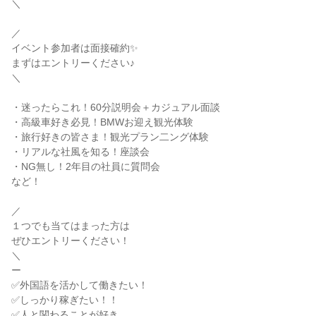
＼

／

イベント参加者は面接確約✨

まずはエントリーください♪

＼

・迷ったらこれ！60分説明会＋カジュアル面談

・高級車好き必見！BMWお迎え観光体験

・旅行好きの皆さま！観光プラン二ング体験

・リアルな社風を知る！座談会

・NG無し！2年目の社員に質問会

など！

／

１つでも当てはまった方は

ぜひエントリーください！

＼

ー

✅外国語を活かして働きたい！

✅しっかり稼ぎたい！！

✅人と関わることが好き
