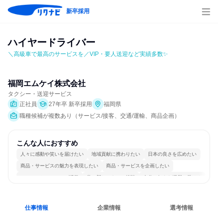
新卒採用
ハイヤードライバー
＼高級車で最高のサービスを／VIP・要人送迎など実績多数✨
福岡エムケイ株式会社
タクシー・送迎サービス
正社員
27年卒 新卒採用
福岡県
職種候補が複数あり（サービス/接客、交通/運輸、商品企画）
こんな人におすすめ
人々に感動や笑いを届けたい
地域貢献に携わりたい
日本の良さを広めたい
商品・サービスの魅力を表現したい
商品・サービスを企画したい
コミュニケーションが活発
常に新しいものに挑戦
自分の好きな場所で働ける
若手が裁量を持てる環境
人とたくさん会話する
仕事情報
企業情報
選考情報