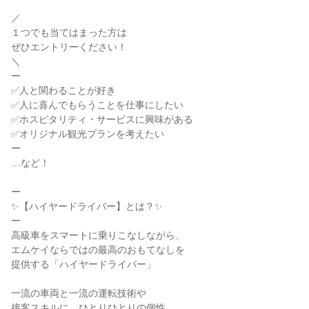
／

１つでも当てはまった方は

ぜひエントリーください！

＼

ー

✅人と関わることが好き

✅人に喜んでもらうことを仕事にしたい

✅ホスピタリティ・サービスに興味がある

✅オリジナル観光プランを考えたい

ー

…など！

ー

✨【ハイヤードライバー】とは？✨

ー

高級車をスマートに乗りこなしながら、

エムケイならではの最高のおもてなしを

提供する「ハイヤードライバー」

一流の車両と一流の運転技術や

接客スキルに、ひとりひとりの個性
