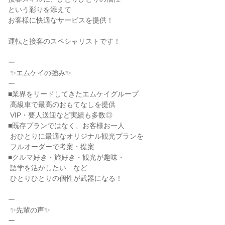
という彩りを添えて

お客様に快適なサービスを提供！

運転と接客のスペシャリストです！

ー

 ✨エムケイの強み✨

ー

■業界をリードしてきたエムケイグループ

 高級車で最高のおもてなしを提供

 VIP・要人送迎など実績も多数◎

■既存プランではなく、お客様お一人

 おひとりに最適なオリジナル観光プランを

 フルオーダーで考案・提案

■クルマ好き・旅好き・観光が趣味・

 語学を活かしたい…など

 ひとりひとりの個性が武器になる！

ー

 ✨先輩の声✨

ー
