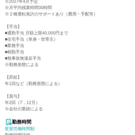
※2027年4月予定

※月平均残業時間30時間

※２種運転免許のサポートあり（費用・手配等）

【手当】

■通勤手当 月額上限40,000円まで

■住宅手当（単身・世帯主）

■業務手当

■精勤手当

■無事故無違反手当

※勤務形態による

【昇給】

年1回など（勤務形態による）

【賞与】

年2回（7，12月）

※会社の業績による

勤務時間
変形労働時間制