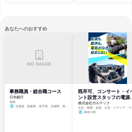
あなたへのおすすめ
事務職員・総合職コース
既卒可、コンサート・イ
ント設営スタッフの電源
日本銀行
金融
門
株式会社ボルテック
北海道、青森県、岩手県、宮城県、秋田
文化・教養・娯楽、広告・メディア・マ
県、山形県、福島県、茨城県、群馬県、埼玉
ミ、電力・ガス・水道・エネルギー
神奈川県
県、東京都、神奈川県、新潟県、富山県、石
川県、福井県、山梨県、長野県、静岡県、愛
知県、京都府、大阪府、兵庫県、鳥取県、島
根県、岡山県、広島県、山口県、徳島県、香