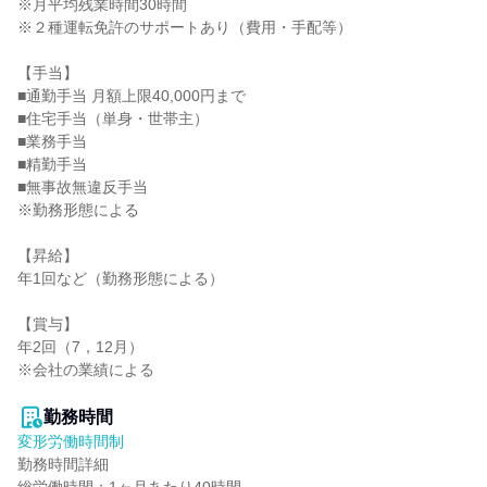
※月平均残業時間30時間

※２種運転免許のサポートあり（費用・手配等）

【手当】

■通勤手当 月額上限40,000円まで

■住宅手当（単身・世帯主）

■業務手当

■精勤手当

■無事故無違反手当

※勤務形態による

【昇給】

年1回など（勤務形態による）

【賞与】

年2回（7，12月）

※会社の業績による

勤務時間
変形労働時間制
勤務時間詳細
