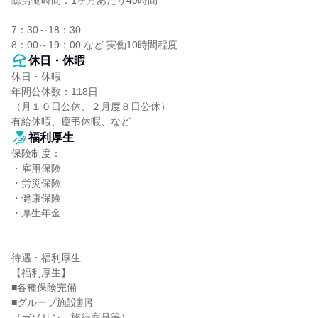
総労働時間：1ヶ月あたり40時間

7：30～18：30

8：00～19：00 など 実働10時間程度
休日・休暇
休日・休暇

年間公休数：118日

（月１０日公休、２月度８日公休）

有給休暇、慶弔休暇、など
福利厚生
保険制度：

・雇用保険

・労災保険

・健康保険

・厚生年金

待遇・福利厚生

【福利厚生】

■各種保険完備

■グループ施設割引

（ガソリン、旅行商品等）
