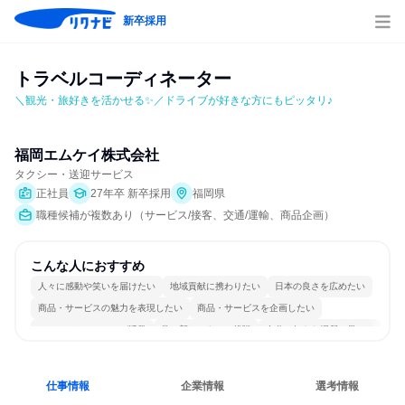
新卒採用
トラベルコーディネーター
＼観光・旅好きを活かせる✨／ドライブが好きな方にもピッタリ♪
福岡エムケイ株式会社
タクシー・送迎サービス
正社員
27年卒 新卒採用
福岡県
職種候補が複数あり（サービス/接客、交通/運輸、商品企画）
こんな人におすすめ
人々に感動や笑いを届けたい
地域貢献に携わりたい
日本の良さを広めたい
商品・サービスの魅力を表現したい
商品・サービスを企画したい
コミュニケーションが活発
常に新しいものに挑戦
自分の好きな場所で働ける
若手が裁量を持てる環境
人とたくさん会話する
仕事情報
企業情報
選考情報