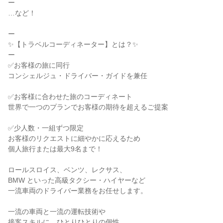
ー

…など！

ー

✨【トラベルコーディネーター】とは？✨

ー

✅お客様の旅に同行

コンシェルジュ・ドライバー・ガイドを兼任

✅お客様に合わせた旅のコーディネート

世界で一つのプランでお客様の期待を超えるご提案

✅少人数・一組ずつ限定

お客様のリクエストに細やかに応えるため

個人旅行または最大9名まで！

ロールスロイス、ベンツ、レクサス、

BMW といった高級タクシー・ハイヤーなど

一流車両のドライバー業務をお任せします。

一流の車両と一流の運転技術や

接客スキルに、ひとりひとりの個性
