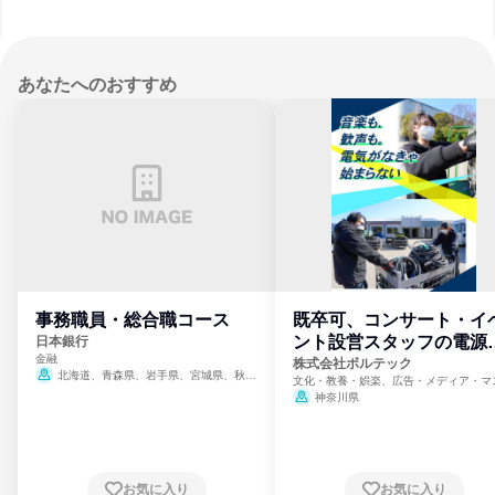
あなたへのおすすめ
事務職員・総合職コース
既卒可、コンサート・イ
ント設営スタッフの電源
日本銀行
金融
門
株式会社ボルテック
北海道、青森県、岩手県、宮城県、秋田
文化・教養・娯楽、広告・メディア・マ
県、山形県、福島県、茨城県、群馬県、埼玉
ミ、電力・ガス・水道・エネルギー
神奈川県
県、東京都、神奈川県、新潟県、富山県、石
川県、福井県、山梨県、長野県、静岡県、愛
知県、京都府、大阪府、兵庫県、鳥取県、島
根県、岡山県、広島県、山口県、徳島県、香
川県、愛媛県、高知県、福岡県、佐賀県、長
お気に入り
お気に入り
崎県、熊本県、大分県、宮崎県、鹿児島県、