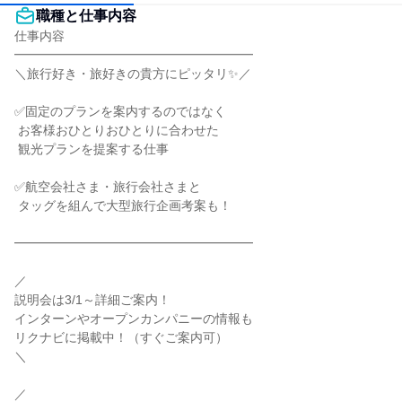
職種と仕事内容
仕事内容

━━━━━━━━━━━━━━━━━━━

＼旅行好き・旅好きの貴方にピッタリ✨／

✅固定のプランを案内するのではなく

 お客様おひとりおひとりに合わせた

 観光プランを提案する仕事

✅航空会社さま・旅行会社さまと

 タッグを組んで大型旅行企画考案も！

━━━━━━━━━━━━━━━━━━━

／

説明会は3/1～詳細ご案内！

インターンやオープンカンパニーの情報も

リクナビに掲載中！（すぐご案内可）

＼

／
