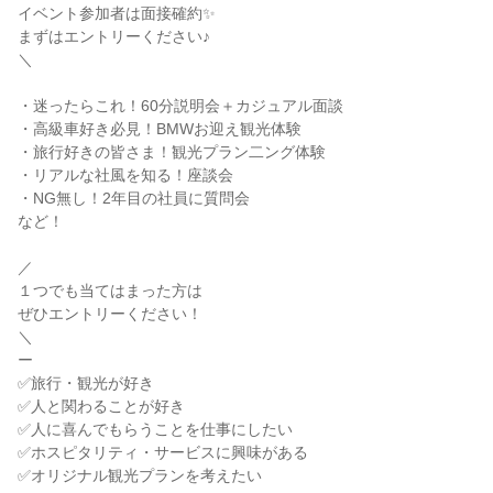
イベント参加者は面接確約✨

まずはエントリーください♪

＼

・迷ったらこれ！60分説明会＋カジュアル面談

・高級車好き必見！BMWお迎え観光体験

・旅行好きの皆さま！観光プラン二ング体験

・リアルな社風を知る！座談会

・NG無し！2年目の社員に質問会

など！

／

１つでも当てはまった方は

ぜひエントリーください！

＼

ー

✅旅行・観光が好き

✅人と関わることが好き

✅人に喜んでもらうことを仕事にしたい

✅ホスピタリティ・サービスに興味がある

✅オリジナル観光プランを考えたい
