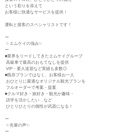
という彩りを添えて

お客様に快適なサービスを提供！

運転と接客のスペシャリストです！

ー

 ✨エムケイの強み✨

ー

■業界をリードしてきたエムケイグループ

 高級車で最高のおもてなしを提供

 VIP・要人送迎など実績も多数◎

■既存プランではなく、お客様お一人

 おひとりに最適なオリジナル観光プランを

 フルオーダーで考案・提案

■クルマ好き・旅好き・観光が趣味・

 語学を活かしたい…など

 ひとりひとりの個性が武器になる！

ー

 ✨先輩の声✨

ー
