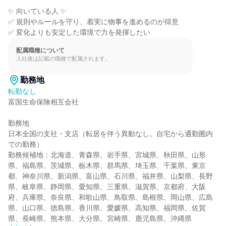
✨ 向いている人 ✨

✅ 規則やルールを守り、着実に物事を進めるのが得意

✅ 変化よりも安定した環境で力を発揮したい
配属職種について
入社後は記載の職種で配属されます。
勤務地
転勤なし
富国生命保険相互会社

勤務地

日本全国の支社・支店（転居を伴う異動なし。自宅から通勤圏内
での勤務）

勤務候補地：北海道、青森県、岩手県、宮城県、秋田県、山形
県、福島県、茨城県、栃木県、群馬県、埼玉県、千葉県、東京
都、神奈川県、新潟県、富山県、石川県、福井県、山梨県、長野
県、岐阜県、静岡県、愛知県、三重県、滋賀県、京都府、大阪
府、兵庫県、奈良県、和歌山県、鳥取県、島根県、岡山県、広島
県、山口県、徳島県、香川県、愛媛県、高知県、福岡県、佐賀
県、長崎県、熊本県、大分県、宮崎県、鹿児島県、沖縄県