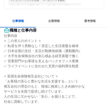
コミュニケーションが活発
チームワークを重視
女性が働きやすい環境で働ける
長く同じ会社に居続けられる
人とたくさん会話する
仕事情報
企業情報
選考情報
職種と仕事内容
仕事内容

⭐ この求人のポイント ⭐

✅ 転居を伴う異動なし！安定した生活基盤を確保

✅ 日本全国の支社・支店が勤務地候補（通勤圏内）

✅ 大手生命保険会社の安心感ある経営基盤で働く

✅ 営業部門やお客様を支えるバックオフィス業務

✅ ライフイベントに合わせた充実の福利厚生制度

⭐ 富国生命保険相互会社について ⭐

「お客様の安心と豊かな生活を支援する」という

相互会社の理念のもと、地域に根差したきめ細やかな

サービスを全国で提供し続けています。

人の生活に欠かせない「安心」を届けることで、

社会に貢献しています。
