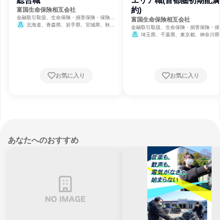
総合職
エリア職(首都圏初期配
約)
富国生命保険相互会社
金融取引取扱、生命保険・損害保険・保険サ
富国生命保険相互会社
ービス、保険
北海道、青森県、岩手県、宮城県、秋田
金融取引取扱、生命保険・損害保険・保
県、山形県、福島県、茨城県、栃木県、群馬
ービス、保険
埼玉県、千葉県、東京都、神奈川県
県、埼玉県、千葉県、東京都、神奈川県、新
8月17日締切
潟県、富山県、石川県、福井県、山梨県、長
野県、岐阜県、静岡県、愛知県、三重県、滋
賀県、京都府、大阪府、兵庫県、奈良県、和
歌山県、鳥取県、島根県、岡山県、広島県、
お気に入り
お気に入り
山口県、徳島県、香川県、愛媛県、高知県、
福岡県、佐賀県、長崎県、熊本県、大分県、
宮崎県、鹿児島県、沖縄県
8月17日締
切
あなたへのおすすめ