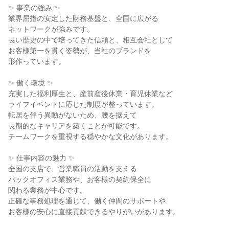
✨ 事業の強み ✨

業界屈指の安定した財務基盤と、全国に広がる

ネットワークが強みです。

長い歴史の中で培ってきた信頼と、相互会社として

お客様第一を貫く姿勢が、当社のブランドを

形作っています。

✨ 働く環境 ✨

充実した福利厚生と、産前産後休業・育児休業など

ライフイベントに応じた制度が整っています。

転居を伴う異動がないため、腰を据えて

長期的なキャリアを築くことが可能です。

チームワークを重視する穏やかな文化があります。

✨ 仕事内容の魅力 ✨

全国の支店で、営業職員の活動を支える

バックオフィス業務や、お客様の契約保全に

関わる業務が中心です。

正確な事務処理を通じて、働く仲間のサポートや

お客様の安心に直接貢献できるやりがいがあります。
