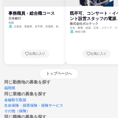
事務職員・総合職コース
既卒可、コンサート・イ
ント設営スタッフの電源
日本銀行
金融
門
株式会社ボルテック
北海道、青森県、岩手県、宮城県、秋田
文化・教養・娯楽、広告・メディア・マ
県、山形県、福島県、茨城県、群馬県、埼玉
ミ、電力・ガス・水道・エネルギー
神奈川県
県、東京都、神奈川県、新潟県、富山県、石
川県、福井県、山梨県、長野県、静岡県、愛
知県、京都府、大阪府、兵庫県、鳥取県、島
根県、岡山県、広島県、山口県、徳島県、香
川県、愛媛県、高知県、福岡県、佐賀県、長
お気に入り
お気に入り
崎県、熊本県、大分県、宮崎県、鹿児島県、
沖縄県
トップページへ
同じ勤務地の募集を探す
福岡県
同じ業種の募集を探す
金融取引取扱
生命保険・損害保険・保険サービス
その他（保険）
同じ職種の募集を探す