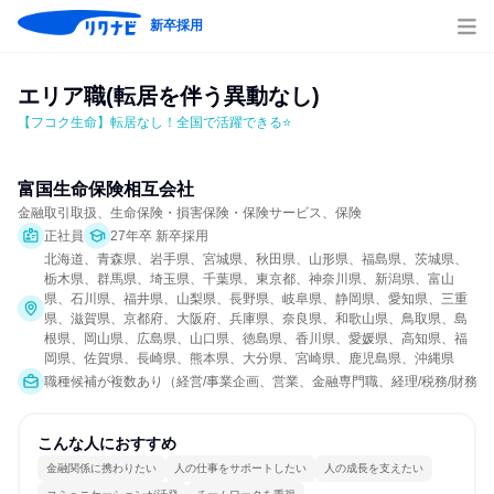
新卒採用
エリア職(転居を伴う異動なし)
【フコク生命】転居なし！全国で活躍できる⭐
富国生命保険相互会社
金融取引取扱、生命保険・損害保険・保険サービス、保険
正社員
27年卒 新卒採用
北海道、青森県、岩手県、宮城県、秋田県、山形県、福島県、茨城県、
栃木県、群馬県、埼玉県、千葉県、東京都、神奈川県、新潟県、富山
県、石川県、福井県、山梨県、長野県、岐阜県、静岡県、愛知県、三重
県、滋賀県、京都府、大阪府、兵庫県、奈良県、和歌山県、鳥取県、島
根県、岡山県、広島県、山口県、徳島県、香川県、愛媛県、高知県、福
岡県、佐賀県、長崎県、熊本県、大分県、宮崎県、鹿児島県、沖縄県
職種候補が複数あり（経営/事業企画、営業、金融専門職、経理/税務/財務、
こんな人におすすめ
金融関係に携わりたい
人の仕事をサポートしたい
人の成長を支えたい