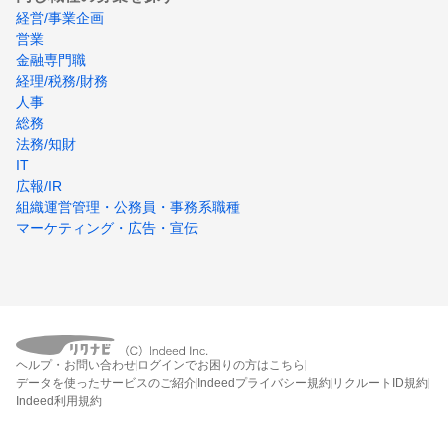
経営/事業企画
営業
金融専門職
経理/税務/財務
人事
総務
法務/知財
IT
広報/IR
組織運営管理・公務員・事務系職種
マーケティング・広告・宣伝
ヘルプ・お問い合わせ
ログインでお困りの方はこちら
データを使ったサービスのご紹介
Indeedプライバシー規約
リクルートID規約
Indeed利用規約
締切：2026年8月17日
エントリー画面へ行く