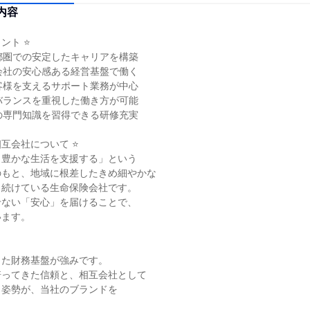
内容
ト ⭐

都圏での安定したキャリアを構築

会社の安心感ある経営基盤で働く

客様を支えるサポート業務が中心

バランスを重視した働き方が可能

の専門知識を習得できる研修充実

互会社について ⭐

豊かな生活を支援する」という

もと、地域に根差したきめ細やかな

続けている生命保険会社です。

ない「安心」を届けることで、

ます。

た財務基盤が強みです。

ってきた信頼と、相互会社として

姿勢が、当社のブランドを


