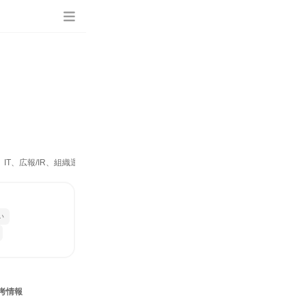
、IT、広報/IR、組織運営管理・公務員・事務系職種、マーケティング・広告・宣伝
い
考情報