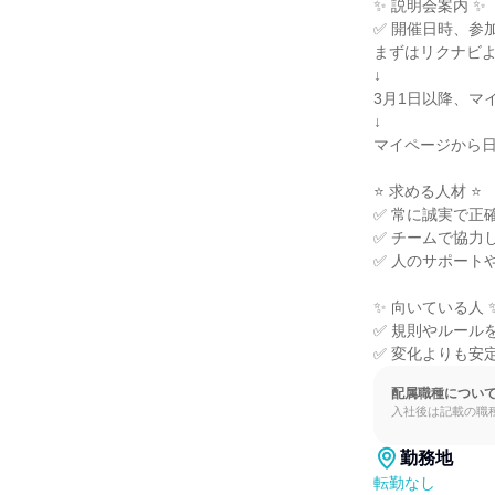
✨ 説明会案内 ✨

✅ 開催日時、参加
まずはリクナビよ
↓

3月1日以降、マ
↓

マイページから日
⭐ 求める人材 ⭐

✅ 常に誠実で正
✅ チームで協力
✅ 人のサポート
✨ 向いている人 ✨
✅ 規則やルール
✅ 変化よりも安
配属職種につい
入社後は記載の職
勤務地
転勤なし