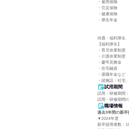
・雇用保険

・労災保険

・健康保険

・厚生年金

待遇・福利厚生

【福利厚生】

・育児休業制度

・介護休業制度

・慶弔見舞金

・住宅融資

・退職年金など

・諸施設：社宅
試用期間
試用・研修期間：
職場情報
過去3年間の新卒
▼2024年度

新卒採用者数：10