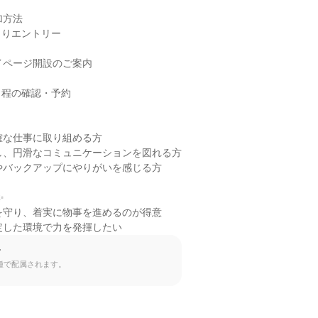
方法

りエントリー

イページ開設のご案内

程の確認・予約

確な仕事に取り組める方

し、円滑なコミュニケーションを図れる方

やバックアップにやりがいを感じる方



を守り、着実に物事を進めるのが得意

定した環境で力を発揮したい
て
種で配属されます。