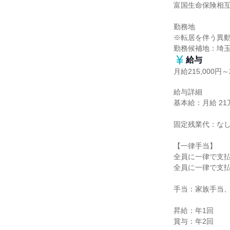
富国生命保険相互
勤務地

※転居を伴う異動
勤務候補地：埼
給与
月給215,000円～2
給与詳細

基本給：月給 21万5
固定残業代：なし
【一律手当】

全員に一律で支払
全員に一律で支払
手当：家族手当、
昇給：年1回

賞与：年2回
