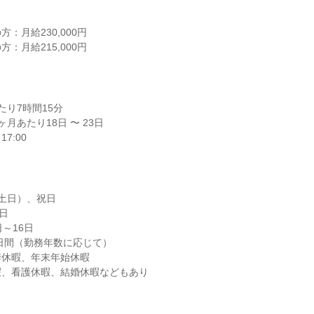
：月給230,000円

：月給215,000円
り7時間15分

月あたり18日 〜 23日

7:00
土日）、祝日

日

～16日

2日間（勤務年数に応じて）

休暇、年末年始休暇

暇、看護休暇、結婚休暇などもあり