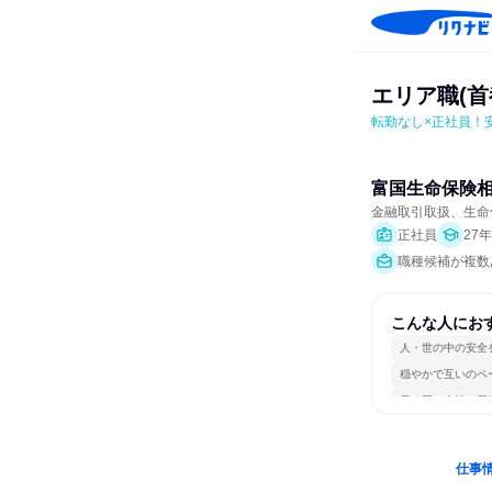
エリア職(首
転勤なし×正社員！
富国生命保険
金融取引取扱、生命
正社員
27
職種候補が複数
こんな人にお
人・世の中の安全
穏やかで互いのペ
長く同じ会社に居
仕事