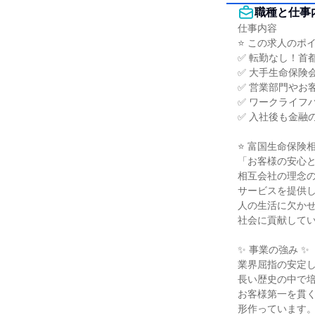
職種と仕事
仕事内容

⭐ この求人のポイン
✅ 転勤なし！首
✅ 大手生命保険
✅ 営業部門やお
✅ ワークライフ
✅ 入社後も金融
⭐ 富国生命保険相
「お客様の安心と
相互会社の理念の
サービスを提供し
人の生活に欠かせ
社会に貢献してい
✨ 事業の強み ✨

業界屈指の安定し
長い歴史の中で培
お客様第一を貫く
形作っています。