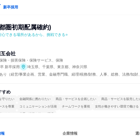
新卒採用
都圏初期配属確約)
安心できる場所があるから、挑戦できる⭐
相互会社
保険・損害保険・保険サービス、保険
年卒 新卒採用
埼玉県、千葉県、東京都、神奈川県
あり（経営/事業企画、営業、金融専門職、経理/税務/財務、人事、総務、法務/知財
すすめ
を守りたい
金融関係に携わりたい
商品・サービスを企画したい
商品・サービスを販売した
ースを尊重
コミュニケーションが活発
チームワークを重視
女性が働きやすい環境で働ける
続けられる
若手が裁量を持てる環境
情報
企業情報
選