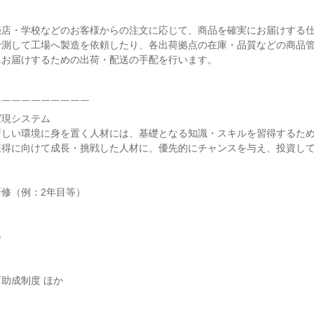
店・学校などのお客様からの注文に応じて、商品を確実にお届けする仕
予測して工場へ製造を依頼したり、各出荷拠点の在庫・品質などの商品
お届けするための出荷・配送の手配を行います。

￣￣￣￣￣￣￣￣￣

現システム

新しい環境に身を置く人材には、基礎となる知識・スキルを習得するた
得に向けて成長・挑戦した人材に、優先的にチャンスを与え、投資して
修（例：2年目等）



助成制度 ほか
