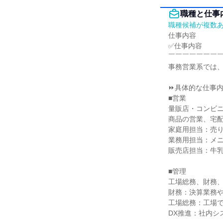
職種と仕事
職種候補が複数
仕事内容

✅仕事内容

￣￣￣￣￣￣￣￣
事務営業系では、
⏩具体的な仕事内
■営業

量販店・コンビ
商品の営業、宅配
家庭用担当：売り
業務用担当：メニ
販売店担当：牛乳
■管理

工場総務、財務、
財務：決算業務や
工場総務：工場で
DX推進：社内シ