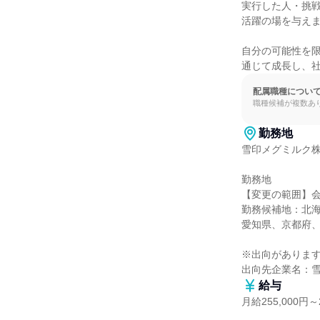
実行した人・挑
活躍の場を与えま
自分の可能性を
通じて成長し、
配属職種につい
職種候補が複数あ
勤務地
雪印メグミルク株
勤務地

【変更の範囲】会
勤務候補地：北
愛知県、京都府、
※出向があります
出向先企業名：
給与
月給255,000円～2