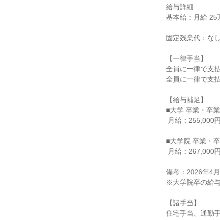
給与詳細

基本給：月給 25万5
固定残業代：なし
【一律手当】

全員に一律で支払
全員に一律で支払
【給与補足】

■大学 卒業・卒業
 月給：255,000円

■大学院 卒業・卒
 月給：267,000円

備考：2026年
※大学院卒の給与
【諸手当】

住宅手当、通勤手