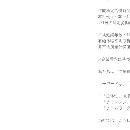
￣￣￣￣￣￣￣￣
年間所定労働時間：1
本社例：9:00～1
※1日の所定労働
平均勤続年数：16.
有給休暇平均取得日
月平均所定外労働時
✅企業理念に基づ
￣￣￣￣￣￣￣￣
私たちは、従業員
キーワードは、「
・「主体性」 前
・「チャレンジ」
・「チームワーク
当社では、こうし