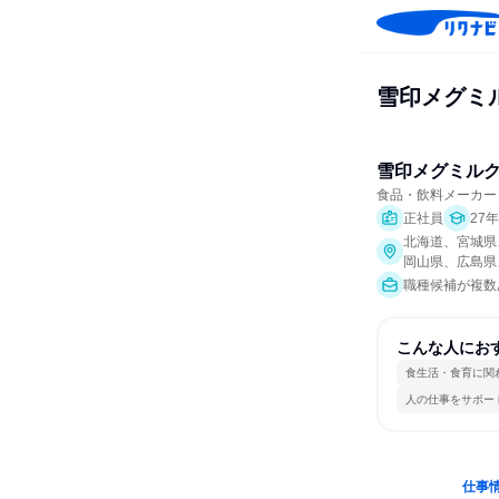
雪印メグミ
雪印メグミル
食品・飲料メーカー
正社員
27
北海道、宮城県
岡山県、広島県
職種候補が複数あ
こんな人にお
食生活・食育に関
人の仕事をサポー
仕事