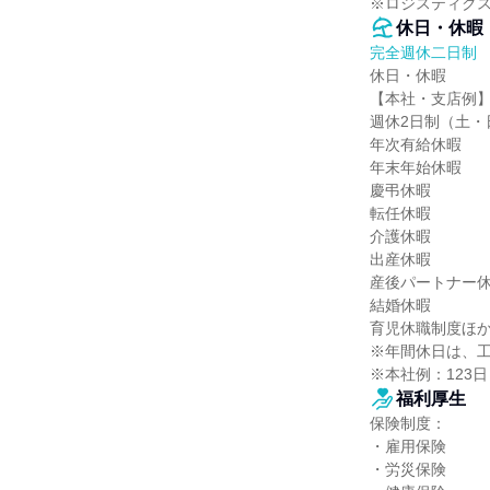
※ロジスティク
休日・休暇
完全週休二日制
休日・休暇

【本社・支店例】
週休2日制（土・
年次有給休暇

年末年始休暇

慶弔休暇

転任休暇

介護休暇

出産休暇

産後パートナー休
結婚休暇

育児休職制度ほか
※年間休日は、工
※本社例：123日
福利厚生
保険制度：

・雇用保険

・労災保険
