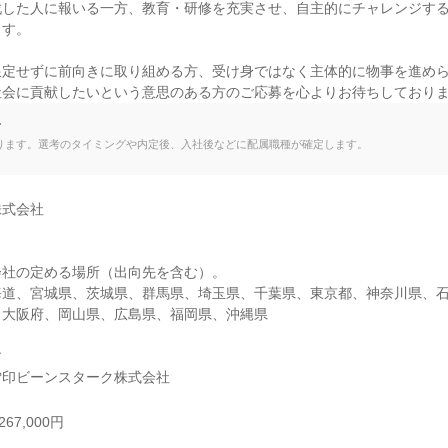
戦した人に報いる一方、教育・研修を充実させ、自主的にチャレンジす
す。

限定せずに前向きに取り組める方、受け身ではなく主体的に物事を進め
社会に貢献したいという意思のある方のご応募を心よりお待ちしており
て
ります。選考のタイミングや内定後、入社後などに配属職種が確定します。
式会社

社の定める場所（出向先を含む）。

海道、宮城県、茨城県、群馬県、埼玉県、千葉県、東京都、神奈川県、
大阪府、岡山県、広島県、福岡県、沖縄県



雪印ビーンスターク株式会社
67,000円