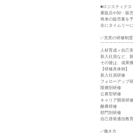
■ロジスティクス

量販店や卸・販売
将来の販売量を
全にタイムリーに
✅充実の研修制度

￣￣￣￣￣￣￣￣
人材育成＝自己実
新入社員など、
その後は、成果獲
【研修具体例】

新入社員研修

フォローアップ研
階層別研修

公募型研修

キャリア開発研修
酪農研修

部門別研修

自己啓発通信教育
✅働き方
