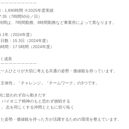
￣￣￣￣￣￣￣￣￣

,890時間 ※2025年度実績

7:35（7時間50分／日）

時間は、7時間勤務、8時間勤務など事業所によって異なります。

1年（2024年度）

数：15.3日（2024年度）

間：17.5時間（2024年度）

く成長

￣￣￣￣￣￣￣￣￣

一人ひとりが大切に考える共通の姿勢・価値観を持っています。

主体性」「チャレンジ」「チームワーク」の3つです。

例に捉われず自ら動きだす

 パイオニア精神のもと恐れず挑戦する

」 志を同じくする仲間とともに切り拓く

た姿勢・価値観を持った方が活躍するための環境を整えています。
