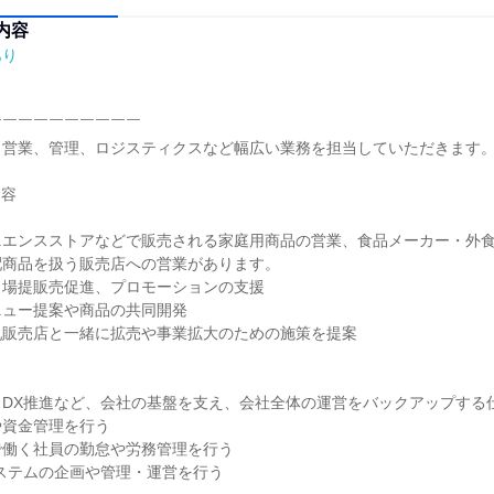
内容
あり
￣￣￣￣￣￣￣￣￣

営業、管理、ロジスティクスなど幅広い業務を担当していただきます。
容

ニエンスストアなどで販売される家庭用商品の営業、食品メーカー・外
商品を扱う販売店への営業があります。

場提販売促進、プロモーションの支援

ュー提案や商品の共同開発

販売店と一緒に拡売や事業拡大のための施策を提案

DX推進など、会社の基盤を支え、会社全体の運営をバックアップする仕
資金管理を行う

働く社員の勤怠や労務管理を行う

ステムの企画や管理・運営を行う
