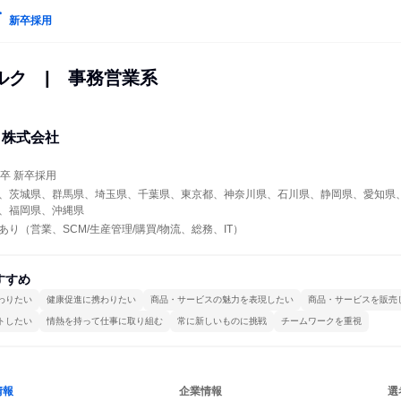
新卒採用
ルク　|　事務営業系
ク株式会社
年卒 新卒採用
、茨城県、群馬県、埼玉県、千葉県、東京都、神奈川県、石川県、静岡県、愛知県
、福岡県、沖縄県
り（営業、SCM/生産管理/購買/物流、総務、IT）
すすめ
わりたい
健康促進に携わりたい
商品・サービスの魅力を表現したい
商品・サービスを販売
トしたい
情熱を持って仕事に取り組む
常に新しいものに挑戦
チームワークを重視
情報
企業情報
選