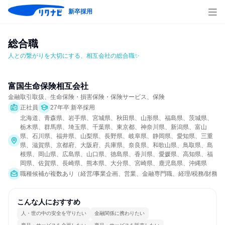
新卒採用
総合職
人との繋がりを大切にする、相互会社の総合職✨
富国生命保険相互会社
金融取引取扱、生命保険・損害保険・保険サービス、保険
正社員
27年卒 新卒採用
北海道、青森県、岩手県、宮城県、秋田県、山形県、福島県、茨城県、
栃木県、群馬県、埼玉県、千葉県、東京都、神奈川県、新潟県、富山
県、石川県、福井県、山梨県、長野県、岐阜県、静岡県、愛知県、三重
県、滋賀県、京都府、大阪府、兵庫県、奈良県、和歌山県、鳥取県、島
根県、岡山県、広島県、山口県、徳島県、香川県、愛媛県、高知県、福
岡県、佐賀県、長崎県、熊本県、大分県、宮崎県、鹿児島県、沖縄県
職種候補が複数あり（経営/事業企画、営業、金融専門職、経理/税務/財務、
こんな人におすすめ
人・世の中の安全を守りたい
金融関係に携わりたい