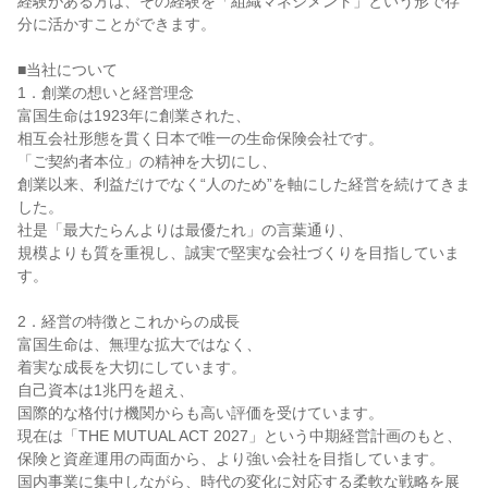
経験がある方は、その経験を「組織マネジメント」という形で存
分に活かすことができます。

■当社について

1．創業の想いと経営理念

富国生命は1923年に創業された、

相互会社形態を貫く日本で唯一の生命保険会社です。

「ご契約者本位」の精神を大切にし、

創業以来、利益だけでなく“人のため”を軸にした経営を続けてきま
した。

社是「最大たらんよりは最優たれ」の言葉通り、

規模よりも質を重視し、誠実で堅実な会社づくりを目指していま
す。

2．経営の特徴とこれからの成長

富国生命は、無理な拡大ではなく、

着実な成長を大切にしています。

自己資本は1兆円を超え、

国際的な格付け機関からも高い評価を受けています。

現在は「THE MUTUAL ACT 2027」という中期経営計画のもと、
保険と資産運用の両面から、より強い会社を目指しています。

国内事業に集中しながら、時代の変化に対応する柔軟な戦略を展