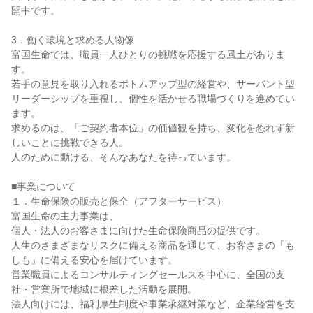
開中です。

3．働く環境と求める人物像

富国生命では、職員一人ひとりの挑戦を応援する風土がありま
す。

若手の意見を取り入れるボトムアップ型の経営や、サーバント型
リーダーシップを重視し、個性を活かせる職場づくりを進めてい
ます。

求めるのは、「ご契約者本位」の価値観を持ち、変化を恐れず新
しいことに挑戦できる人。

人のために動ける、そんなあなたを待っています。

■事業について

１．生命保険の販売と保全（アフターサービス）

富国生命の主力事業は、

個人・法人のお客さまに向けた生命保険商品の提供です。

人生のさまざまなリスクに備える商品を通じて、お客さまの「も
しも」に備える安心を届けています。

営業職員によるコンサルティングセールスを中心に、全国の支
社・営業所で地域に根差した活動を展開。

法人向けには、福利厚生制度や事業承継対策など、企業経営を支