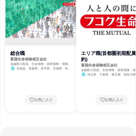
総合職
エリア職(首都圏初期配
約)
富国生命保険相互会社
金融取引取扱、生命保険・損害保険・保険サ
富国生命保険相互会社
ービス、保険
北海道、青森県、岩手県、宮城県、秋田
金融取引取扱、生命保険・損害保険・保
県、山形県、福島県、茨城県、栃木県、群馬
ービス、保険
埼玉県、千葉県、東京都、神奈川県
県、埼玉県、千葉県、東京都、神奈川県、新
8月17日締切
潟県、富山県、石川県、福井県、山梨県、長
野県、岐阜県、静岡県、愛知県、三重県、滋
賀県、京都府、大阪府、兵庫県、奈良県、和
歌山県、鳥取県、島根県、岡山県、広島県、
お気に入り
お気に入り
山口県、徳島県、香川県、愛媛県、高知県、
福岡県、佐賀県、長崎県、熊本県、大分県、
宮崎県、鹿児島県、沖縄県
8月17日締
切