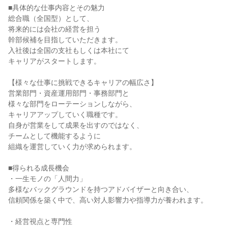
■具体的な仕事内容とその魅力

総合職（全国型）として、

将来的には会社の経営を担う

幹部候補を目指していただきます。

入社後は全国の支社もしくは本社にて

キャリアがスタートします。

【様々な仕事に挑戦できるキャリアの幅広さ】

営業部門・資産運用部門・事務部門と

様々な部門をローテーションしながら、

キャリアアップしていく職種です。

自身が営業をして成果を出すのではなく、

チームとして機能するように

組織を運営していく力が求められます。

■得られる成長機会

・一生モノの「人間力」

多様なバックグラウンドを持つアドバイザーと向き合い、

信頼関係を築く中で、高い対人影響力や指導力が養われます。

・経営視点と専門性
