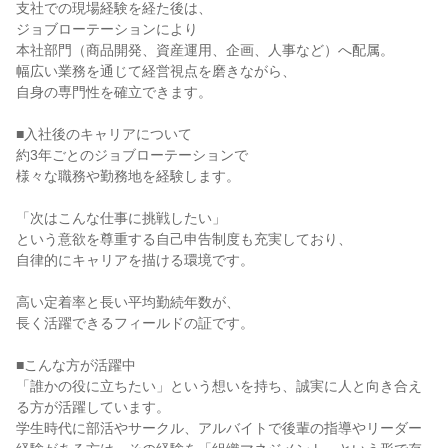
支社での現場経験を経た後は、

ジョブローテーションにより

本社部門（商品開発、資産運用、企画、人事など）へ配属。

幅広い業務を通じて経営視点を磨きながら、

自身の専門性を確立できます。

■入社後のキャリアについて

約3年ごとのジョブローテーションで

様々な職務や勤務地を経験します。

「次はこんな仕事に挑戦したい」

という意欲を尊重する自己申告制度も充実しており、

自律的にキャリアを描ける環境です。

高い定着率と長い平均勤続年数が、

長く活躍できるフィールドの証です。

■こんな方が活躍中

「誰かの役に立ちたい」という想いを持ち、誠実に人と向き合え
る方が活躍しています。

学生時代に部活やサークル、アルバイトで後輩の指導やリーダー