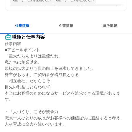
商品・サービスを企画したい
商品・サービスを販売したい
チームを統率したい
穏やかで互いのペースを尊重
コミュニケーションが活発
チームワークを重視
長く同じ会社に居続けられる
若手が裁量を持てる環境
仕事情報
企業情報
選考情報
職種と仕事内容
仕事内容

■アピールポイント

「最大たらんよりは最優たれ」

私たちは創業以来、

規模の拡大よりも質の向上を追求してきました。

株主がおらず、ご契約者が構成員となる

「相互会社」だからこそ、

目先の利益にとらわれず、

本当にお客様のためになるサービスを追求できる環境がありま
す。

・「人づくり」こそが競争力

職員一人ひとりの成長がお客様への価値提供に直結すると考え、
人材育成に全力を注いでいます。
