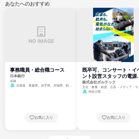
あなたへのおすすめ
事務職員・総合職コース
既卒可、コンサート・イ
ント設営スタッフの電源
日本銀行
金融
門
株式会社ボルテック
北海道、青森県、岩手県、宮城県、秋田
文化・教養・娯楽、広告・メディア・マ
県、山形県、福島県、茨城県、群馬県、埼玉
ミ、電力・ガス・水道・エネルギー
神奈川県
県、東京都、神奈川県、新潟県、富山県、石
川県、福井県、山梨県、長野県、静岡県、愛
知県、京都府、大阪府、兵庫県、鳥取県、島
根県、岡山県、広島県、山口県、徳島県、香
川県、愛媛県、高知県、福岡県、佐賀県、長
お気に入り
お気に入り
崎県、熊本県、大分県、宮崎県、鹿児島県、
沖縄県