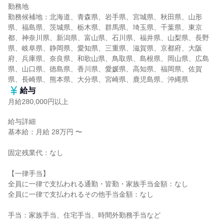
勤務地

勤務候補地：北海道、青森県、岩手県、宮城県、秋田県、山形
県、福島県、茨城県、栃木県、群馬県、埼玉県、千葉県、東京
都、神奈川県、新潟県、富山県、石川県、福井県、山梨県、長野
県、岐阜県、静岡県、愛知県、三重県、滋賀県、京都府、大阪
府、兵庫県、奈良県、和歌山県、鳥取県、島根県、岡山県、広島
県、山口県、徳島県、香川県、愛媛県、高知県、福岡県、佐賀
県、長崎県、熊本県、大分県、宮崎県、鹿児島県、沖縄県
給与
月給280,000円以上
給与詳細

基本給：月給 28万円 〜

固定残業代：なし

【一律手当】

全員に一律で支払われる通勤・皆勤・家族手当金額：なし

全員に一律で支払われるその他手当金額：なし

手当：家族手当、住宅手当、時間外勤務手当など
