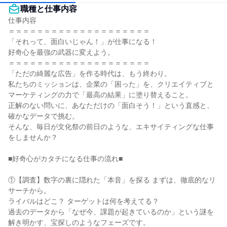
職種と仕事内容
仕事内容

＝＝＝＝＝＝＝＝＝＝＝＝＝＝＝＝＝＝＝＝

「それって、面白いじゃん！」が仕事になる！

好奇心を最強の武器に変えよう。

＝＝＝＝＝＝＝＝＝＝＝＝＝＝＝＝＝＝＝＝

「ただの綺麗な広告」を作る時代は、もう終わり。

私たちのミッションは、企業の「困った」を、クリエイティブと
マーケティングの力で「最高の結果」に塗り替えること。

正解のない問いに、あなただけの「面白そう！」という直感と、
確かなデータで挑む。

そんな、毎日が文化祭の前日のような、エキサイティングな仕事
をしませんか？

■好奇心がカタチになる仕事の流れ■

①【調査】数字の裏に隠れた「本音」を探る まずは、徹底的なリ
サーチから。

ライバルはどこ？ ターゲットは何を考えてる？

過去のデータから「なぜ今、課題が起きているのか」という謎を
解き明かす、宝探しのようなフェーズです。
