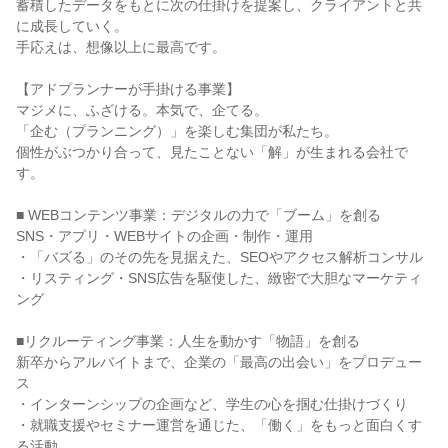
蓄積したデータをもとに次の仕掛けを提案し、クライアントと共
に成長していく。

手応えは、想像以上に最高です。

【アドプランナーが手掛ける事業】

マジメに、ふざける。本気で、企てる。

「企む（プランニング）」を楽しむ集団が私たち。

個性がぶつかり合って、見たことない「解」が生まれる会社で
す。

■ WEBコンテンツ事業：デジタルの力で「ブーム」を創る

SNS・アプリ・WEBサイトの企画・制作・運用

・「バズる」のその先を見据えた、SEOやアクセス解析コンサル

・リスティング・SNS広告を駆使した、緻密で大胆なマーケティ
ング

■リクルーティング事業：人生を動かす「物語」を創る

新卒からアルバイトまで、企業の「最高の出会い」をプロデュー
ス

・インターンシップの企画など、学生の心を掴む仕掛けづくり

・就職支援やセミナー運営を通じた、「働く」をもっと面白くす
る活動
