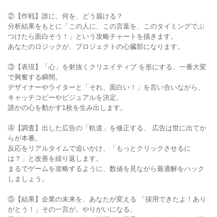
②【作戦】誰に、何を、どう届ける？

分析結果をもとに「この人に、この言葉を、このタイミングでぶ
つけたら面白そう！」という攻略チャートを描きます。

あなたのロジックが、プロジェクトの心臓部になります。

③【表現】「心」を射抜くクリエイティブ を形にする、一番大変
で興奮する瞬間。

デザイナーやライターと「それ、面白い！」を言い合いながら、
キャッチコピーやビジュアルを決定。

誰かの心を動かす1枚を生み出します。

④【調査】出した広告の「軌道」を修正する、 広告は世に出てか
らが本番。

反応をリアルタイムで追いかけ、「もっとクリックさせるに
は？」と改善を繰り返します。

まるでゲームを攻略するように、数値を見ながら最適解をハック
しましょう。

⑤【結果】企業の未来を、あなたが変える 「採用できたよ！あり
がとう！」その一言が、やりがいになる。
