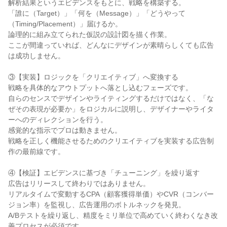
解析結果というエビデンスをもとに、戦略を構築する。

「誰に（Target）」「何を（Message）」「どうやって
（Timing/Placement）」届けるか。

論理的に組み立てられた仮説の設計図を描く作業。

ここが間違っていれば、どんなにデザインが素晴らしくても広告
は成功しません。

③【実装】ロジックを「クリエイティブ」へ変換する

戦略を具体的なアウトプットへ落とし込むフェーズです。

自らのセンスでデザインやライティングするだけではなく、「な
ぜその表現が必要か」をロジカルに説明し、デザイナーやライタ
ーへのディレクションを行う。

感覚的な指示でプロは動きません。

戦略を正しく機能させるためのクリエイティブを実装する広告制
作の最前線です。

④【検証】エビデンスに基づき「チューニング」を繰り返す

広告はリリースして終わりではありません。

リアルタイムで変動するCPA（顧客獲得単価）やCVR（コンバー
ジョン率）を監視し、広告運用のボトルネックを発見。

A/Bテストを繰り返し、精度をミリ単位で高めていく終わくなき改
善プロセスが必須です。
