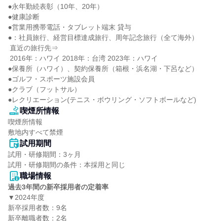
●永年勤続表彰（10年、20年）

●健康診断

●営業用携帯電話・タブレット端末 貸与

●：社員旅行、経営目標達成旅行、周年記念旅行（全て海外）

 直近の旅行先⇒

 2016年：ハワイ 2018年：台湾 2023年：ハワイ

●保養所（ハワイ）、契約保養所（箱根・浜名湖・下呂など）

●ゴルフ・スポーツ施設会員

●クラブ（フットサル）

●レクリエーション(テニス・ボウリング・ソフトボールなど)
喫煙所情報
喫煙所情報

敷地内すべて禁煙
試用期間
試用・研修期間：3ヶ月

職場情報
過去3年間の新卒採用者の定着率
▼2024年度

新卒採用者数：9名

新卒離職者数：2名
