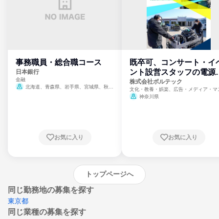
事務職員・総合職コース
既卒可、コンサート・イ
ント設営スタッフの電源
日本銀行
金融
門
株式会社ボルテック
北海道、青森県、岩手県、宮城県、秋田
文化・教養・娯楽、広告・メディア・マ
県、山形県、福島県、茨城県、群馬県、埼玉
ミ、電力・ガス・水道・エネルギー
神奈川県
県、東京都、神奈川県、新潟県、富山県、石
川県、福井県、山梨県、長野県、静岡県、愛
知県、京都府、大阪府、兵庫県、鳥取県、島
根県、岡山県、広島県、山口県、徳島県、香
川県、愛媛県、高知県、福岡県、佐賀県、長
お気に入り
お気に入り
崎県、熊本県、大分県、宮崎県、鹿児島県、
沖縄県
トップページへ
同じ勤務地の募集を探す
東京都
同じ業種の募集を探す