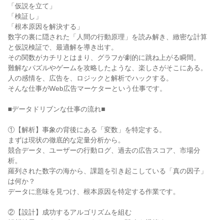
「仮説を立て」

「検証し」

「根本原因を解決する」

数字の裏に隠された「人間の行動原理」を読み解き、緻密な計算
と仮説検証で、最適解を導き出す。

その関数がカチリとはまり、グラフが劇的に跳ね上がる瞬間。

難解なパズルやゲームを攻略したような、楽しさがそこにある。

人の感情を、広告を、ロジックと解析でハックする。

そんな仕事がWeb広告マーケターという仕事です。

■データドリブンな仕事の流れ■

①【解析】事象の背後にある「変数」を特定する。

まずは現状の徹底的な定量分析から。

競合データ、ユーザーの行動ログ、過去の広告スコア、市場分
析。

羅列された数字の海から、課題を引き起こしている「真の因子」
は何か？

データに意味を見つけ、根本原因を特定する作業です。

②【設計】成功するアルゴリズムを組む
