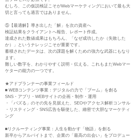
むしろ、この仮説検証こそがWebマーケティングにおいて最も大
切と言っても過言ではありません。

⑤【最適解】導き出した「解」を次の資産へ

検証結果をクライアントへ報告、レポート作成。

達成された数値成果はもちろん、「なぜ成功したか（失敗した
か）」というナレッジこそが重要です。

蓄積されたデータは、次の課題を解くための強力な武器にもなり
ます。

難しい数字を、わかりやすく説明・伝える。これもまたWebマー
ケターの能力の一つです。

★アドプランナーの事業フィールド

■ WEBコンテンツ事業：デジタルの力で「ブーム」を創る

SNS・アプリ・WEBサイトの企画・制作・運用

・「バズる」のその先を見据えた、SEOやアクセス解析コンサル

・リスティング・SNS広告を駆使した、緻密で大胆なマーケティ
ング

■リクルーティング事業：人生を動かす「物語」を創る

新卒からアルバイトまで、企業の「最高の出会い」をプロデュー