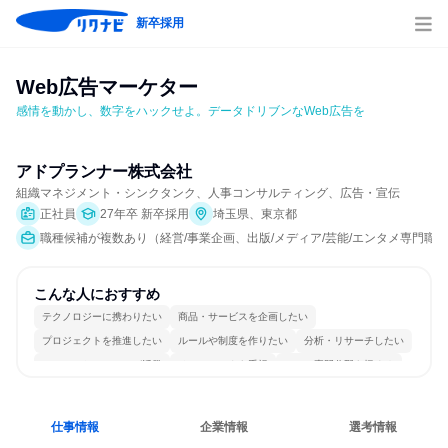
新卒採用
Web広告マーケター
感情を動かし、数字をハックせよ。データドリブンなWeb広告を
アドプランナー株式会社
組織マネジメント・シンクタンク、人事コンサルティング、広告・宣伝
正社員
27年卒 新卒採用
埼玉県、東京都
職種候補が複数あり（経営/事業企画、出版/メディア/芸能/エンタメ専門
こんな人におすすめ
テクノロジーに携わりたい
商品・サービスを企画したい
プロジェクトを推進したい
ルールや制度を作りたい
分析・リサーチしたい
コミュニケーションが活発
チームワークを重視
一つの専門分野を極める
若手が裁量を持てる環境
人とたくさん会話する
仕事情報
企業情報
選考情報