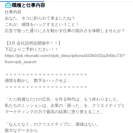
職種と仕事内容
仕事内容

あなた、ネコに釣られて来ましたね？

これが、感情をハックするということ！

広告で狙った通りに人を動かす仕事の面白さを体験しませんか？

【3月 会社説明会開催中！！】

下記よりご予約ください！！

https://job.rikunabi.com/n/job_descriptions/d33b01f2a2b5bc73/?
from=job_search

＝＝＝＝＝＝＝＝＝＝＝＝＝＝＝＝＝＝＝＝

感情を動かし、数字をハックせよ。

＝＝＝＝＝＝＝＝＝＝＝＝＝＝＝＝＝＝＝＝

「ただ綺麗なだけの広告」を作る時代は、もう終わりました。

私たちのミッションは、企業の「困った」を、クリエイティブと
マーケティングの力で最高の結果に塗り替えること。

「なんとなく」のクリエイティブに、価値はない。

膨大なデータから
