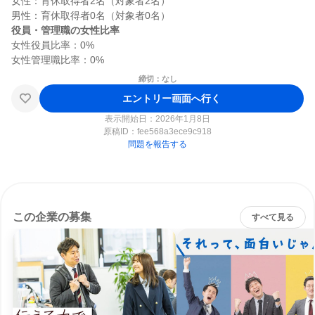
女性：育休取得者2名（対象者2名）

役員・管理職の女性比率
女性役員比率：0%

締切：なし
エントリー画面へ行く
表示開始日：2026年1月8日
原稿ID：
fee568a3ece9c918
問題を報告する
この企業の募集
すべて見る