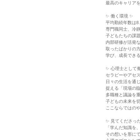
最高のキャリアを
✨ 働く環境 ✨

平均勤続年数は8.
専門職同士、冷静
子どもたちの課題
内部研修が活発な
取ったばかりの方
学び、成長できる
✨ 心理士として働
セラピーやアセス
日々の生活を通じ
捉える「現場の臨
多職種と議論を重
子どもの未来を切
ここならではのや
✨ 見てくださった
「学んだ知識を、
その想いを形にで