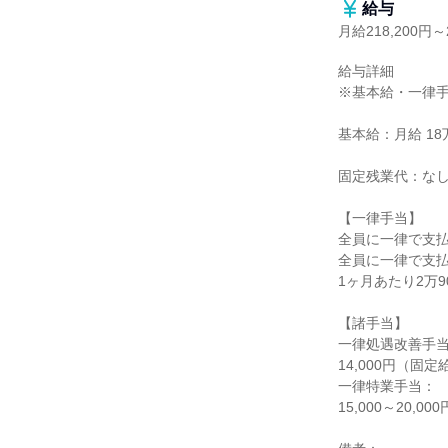
給与
月給218,200円～2
給与詳細

※基本給・一律手
基本給：月給 18万9
固定残業代：なし
【一律手当】

全員に一律で支払
全員に一律で支払
1ヶ月あたり2万900
【諸手当】

一律処遇改善手当
14,000円（固定
一律特業手当：

15,000～20,0