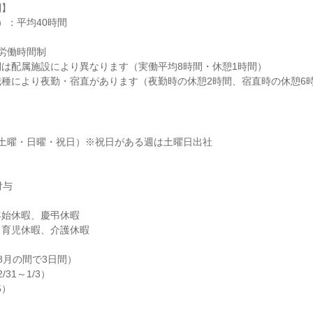
】

：平均40時間

労働時間制

は配属施設により異なります（実働平均8時間・休憩1時間）

種により夜勤・宿直があります（夜勤時の休憩2時間、宿直時の休憩6
土曜・日曜・祝日）※祝日がある週は土曜日出社

与

始休暇、慶弔休暇

育児休暇、介護休暇

月の間で3日間）

31～1/3）

5）