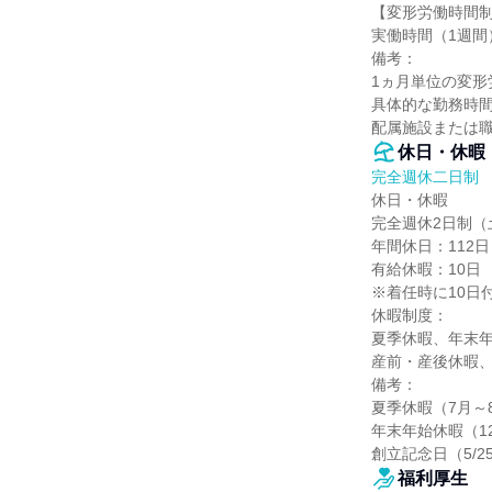
【変形労働時間制
実働時間（1週間）
備考：

1ヵ月単位の変形
具体的な勤務時間
配属施設または職
休日・休暇
完全週休二日制
休日・休暇

完全週休2日制（
年間休日：112日

有給休暇：10日

※着任時に10日付
休暇制度：

夏季休暇、年末年
産前・産後休暇、
備考：

夏季休暇（7月～8
年末年始休暇（12/
創立記念日（5/2
福利厚生