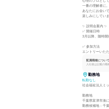
心理のプロとして
一番の理解者に。
あなたにお会いで
楽しみにしていま
✨ 説明会案内 ✨

✅ 開催日時

3月以降、随時開
✅ 参加方法

エントリーいた
配属職種につい
入社後は記載の職
勤務地
転勤なし
社会福祉法人ミッ
勤務地

千葉県富津市湊に
勤務候補地：千