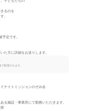
、子どもたちの



きるのを

す。

催予定です。

だいた方に詳細をお送りします。
て
種で配属されます。
ドナイトミッションのぞみ会

ある施設・事業所にて勤務いただきます。

葉県