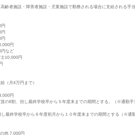
高齢者施設・障害者施設・児童施設で勤務される場合に支給される手当


円

円

円

000円

0円など

0,000円



給（月4万円まで）

000円

家賃の8割、但し最終学校卒から５年度末までの期間とする。（※通勤手


他 7,000円
