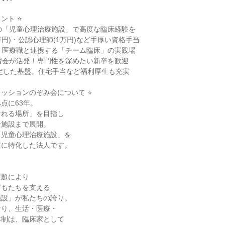
ト ⭐

の「児童心理治療施設」で高度な臨床経験を

万円)・公認心理師(1万円)など手厚い資格手当

・医療職と連携する「チーム臨床」の実践場

習会が活発！専門性を深めたい新卒を歓迎

安定した基盤。住宅手当など福利厚生も充実

ミッションのぞみ会について ⭐

点に63年。

れる場所」を目指し

施設まで展開。

児童心理治療施設」を

に特化した法人です。

題により

もたちを支える

設」が私たちの誇り。

り、生活・医療・

制は、臨床家として
