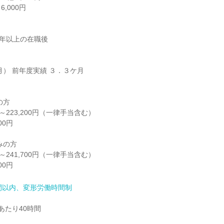
000円

年以上の在職後

月） 前年度実績 ３．３ケ月

方

円～223,200円（一律手当含む）

0円

の方

円～241,700円（一律手当含む）

00円
間以内、変形労働時間制
たり40時間
