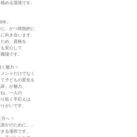
積める環境です。

9年。

に、かつ情熱的に

に向き合います。

ため、資格を

も安心して

職場です。

く魅力 ✨

メントだけでなく

て子どもの変化を

床」が魅力。

ね、一人の

り拓く手応えは

りがいです。

方へ ✨

誰かのために。」

きる場所です。
