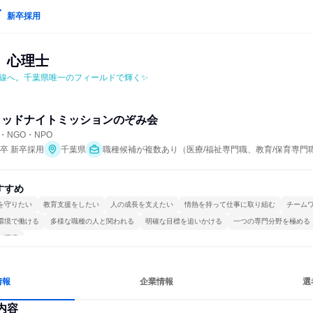
新卒採用
　心理士
線へ。千葉県唯一のフィールドで輝く✨
ミッドナイトミッションのぞみ会
NGO・NPO
年卒 新卒採用
千葉県
職種候補が複数あり（医療/福祉専門職、教育/保育専門
すすめ
を守りたい
教育支援をしたい
人の成長を支えたい
情熱を持って仕事に取り組む
チーム
環境で働ける
多様な職種の人と関われる
明確な目標を追いかける
一つの専門分野を極める
る環境
情報
企業情報
選
内容