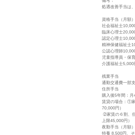
備考：

処遇改善手当は、
資格手当（月額）
社会福祉士10,000
臨床心理士20,000
認定心理士10,000
精神保健福祉士10,
公認心理師10,00
児童指導員・保育士1
介護福祉士5,000円
残業手当

通勤交通費一部支
住所手当

購入後5年間：月4,
賃貸の場合：①
70,000円）

 ➁家賃の６割、但し最終学校卒から６年度初月から１０年度末までの期間とする（※通勤手当との合計で
上限45,000円）

夜勤手当（月額）
特養 8,500円、その