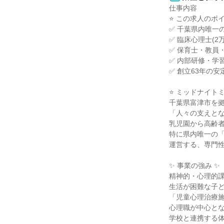
仕事内容

⭐ この求人のポイン
✅ 千葉県内唯一
✅ 臨床心理士(2
✅ 保育士・教員
✅ 内部研修・学
✅ 創立63年の
⭐ ミッドナイト
千葉県富津市を拠
「人々の支えとな
乳児園から高齢者
特に県内唯一の「
運営する、専門性
✨ 事業の強み ✨

精神的・心理的課
生活が困難な子ど
「児童心理治療施
心理職が中心とな
学校と連携する体