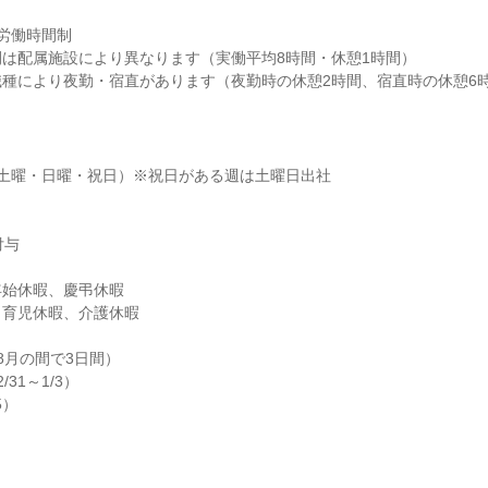
労働時間制

は配属施設により異なります（実働平均8時間・休憩1時間）

種により夜勤・宿直があります（夜勤時の休憩2時間、宿直時の休憩6
土曜・日曜・祝日）※祝日がある週は土曜日出社

与

始休暇、慶弔休暇

育児休暇、介護休暇

月の間で3日間）

31～1/3）

5）