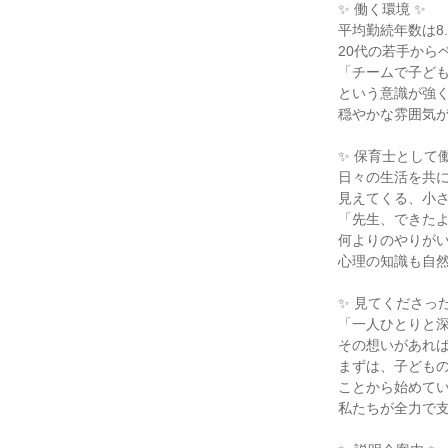
✨ 働く環境 ✨

平均勤続年数は8.
20代の若手から
「チームで子ども
という意識が強く
穏やかな雰囲気が
✨ 保育士として働
日々の生活を共に
見えてくる、小さ
「先生、できたよ
何よりのやりがい
心理の知識も自然
✨ 見てくださった
「一人ひとりと深
その想いがあれば
まずは、子どもの
ことから始めてい
私たちが全力で支