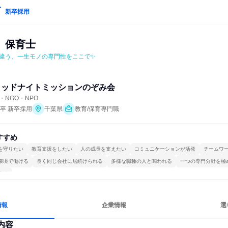
新卒採用
　保育士
違う、一生モノの専門性をここで✨
ミッドナイトミッションのぞみ会
NGO・NPO
年卒 新卒採用
千葉県
教育/保育専門職
すすめ
を守りたい
教育支援をしたい
人の成長を支えたい
コミュニケーションが活発
チームワ
環境で働ける
長く同じ会社に居続けられる
多様な職種の人と関われる
一つの専門分野を極
する
情報
企業情報
選
内容