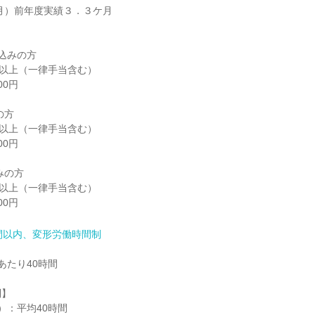
2月）前年度実績３．３ケ月

込みの方

0円以上（一律手当含む）

0円

方

0円以上（一律手当含む）

0円

の方

0円以上（一律手当含む）

00円
間以内、変形労働時間制
たり40時間

】

：平均40時間
