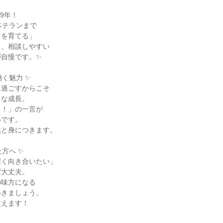
9年！

ベテランまで

を育てる」

、相談しやすい

自慢です。✨

く魅力 ✨

過ごすからこそ

な成長。

！」の一言が

です。

と身につきます。

方へ ✨

く向き合いたい」

大丈夫。

味方になる

きましょう。

えます！
