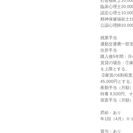
社会福祉士10,000
臨床心理士20,000
認定心理士10,000
精神保健福祉士10,
公認心理師10,00
残業手当

通勤交通費一部支
住所手当

購入後5年間：月4,
賃貸の場合：①家
を上限とする。

 ➁家賃の6割程度。最終学校卒翌年度から6年度の初月から10年度末月の間、但し通勤手当との合計で
45,000円とする。
夜勤手当（月額）
特養 8,500円、その
宿直手当（月額）6,
昇給：あり

年1回（4月）※
賞与：あり
