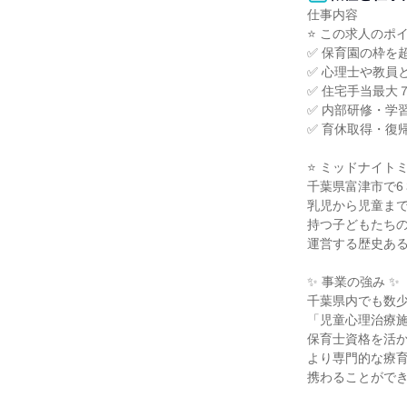
仕事内容

⭐ この求人のポイン
✅ 保育園の枠を
✅ 心理士や教員
✅ 住宅手当最大
✅ 内部研修・学
✅ 育休取得・復
⭐ ミッドナイト
千葉県富津市で6
乳児から児童まで
持つ子どもたちの
運営する歴史ある
✨ 事業の強み ✨

千葉県内でも数少
「児童心理治療施
保育士資格を活か
より専門的な療育
携わることができ