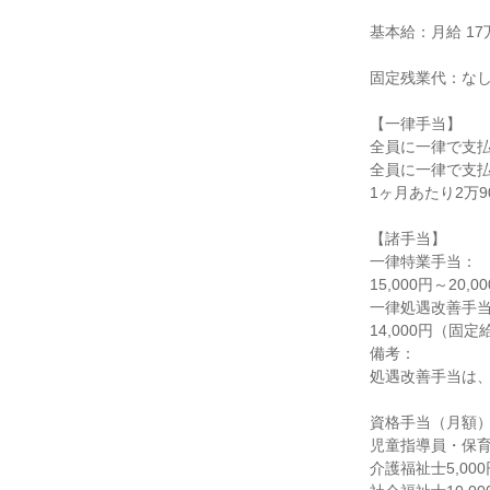
基本給：月給 17万7
固定残業代：なし
【一律手当】

全員に一律で支払
全員に一律で支払
1ヶ月あたり2万900
【諸手当】

一律特業手当：

15,000円～20
一律処遇改善手当
14,000円（固定
備考：

処遇改善手当は、
資格手当（月額）
児童指導員・保育士1
介護福祉士5,000円