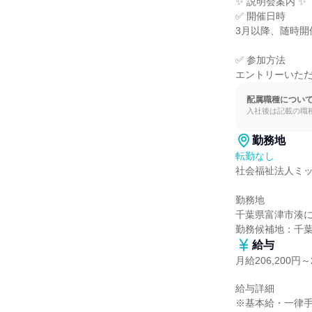
✨ 説明会案内 ✨

✅ 開催日時

3月以降、随時開
✅ 参加方法

エントリーいた
配属職種につい
入社後は記載の職
勤務地
転勤なし
社会福祉法人ミッ
勤務地

千葉県富津市湊に
勤務候補地：千
給与
月給206,200円～2
給与詳細

※基本給・一律手