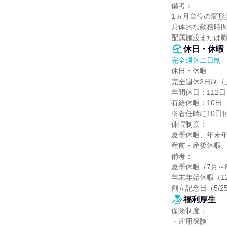
備考：

1ヵ月単位の変形
具体的な勤務時間
配属施設または職
休日・休暇
完全週休二日制
休日・休暇

完全週休2日制（
年間休日：112日

有給休暇：10日

※着任時に10日付
休暇制度：

夏季休暇、年末年
産前・産後休暇、
備考：

夏季休暇（7月～8
年末年始休暇（12/
創立記念日（5/2
福利厚生
保険制度：

・雇用保険
