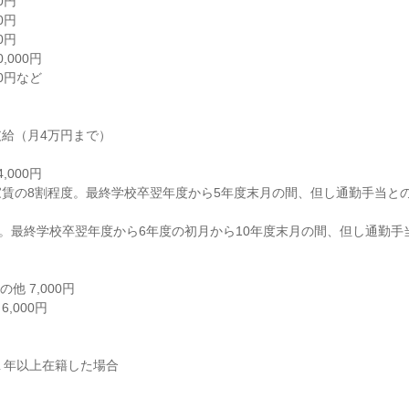
円

円

円

000円

0円など

給（月4万円まで）

000円

賃の8割程度。最終学校卒翌年度から5年度末月の間、但し通勤手当との合




他 7,000円

000円

１年以上在籍した場合
