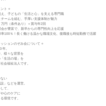
ト ⭐

超え、子どもの「生活と心」を支える専門職

とチームを組む、手厚い支援体制が魅力

７万円（条件あり）＋賞与年2回

習会が豊富で、新卒からの専門性向上を応援

帰率100％！長く働ける温かな職場文化、復職後も時短勤務で活躍

ミッションのぞみ会について ⭐

３年。

、様々な背景を

「生活の場」を

社会福祉法人です。

ない

設」などを運営。

して、

や心のケアに

る環境です。
