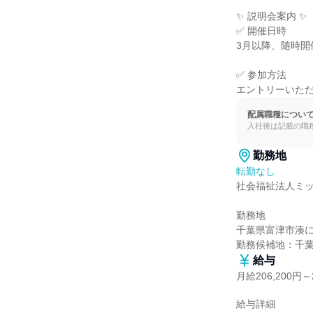
✨ 説明会案内 ✨

✅ 開催日時

3月以降、随時開
✅ 参加方法

エントリーいた
配属職種につい
入社後は記載の職
勤務地
転勤なし
社会福祉法人ミッ
勤務地

千葉県富津市湊に
勤務候補地：千
給与
月給206,200円～2
給与詳細
