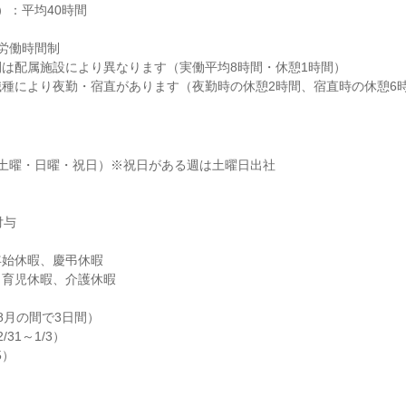
：平均40時間

労働時間制

は配属施設により異なります（実働平均8時間・休憩1時間）

種により夜勤・宿直があります（夜勤時の休憩2時間、宿直時の休憩6
土曜・日曜・祝日）※祝日がある週は土曜日出社

与

始休暇、慶弔休暇

育児休暇、介護休暇

月の間で3日間）

31～1/3）

5）