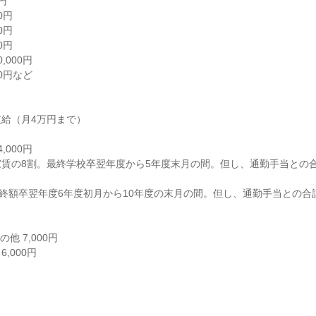


円

円

円

000円

0円など

給（月4万円まで）

000円

賃の8割。最終学校卒翌年度から5年度末月の間。但し、通勤手当との合計


他 7,000円

000円
