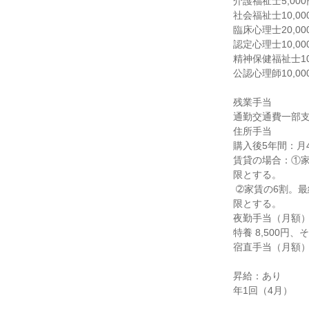
介護福祉士5,000円
社会福祉士10,000
臨床心理士20,000
認定心理士10,000
精神保健福祉士10,
公認心理師10,00
残業手当

通勤交通費一部支
住所手当

購入後5年間：月4,
賃貸の場合：①家
限とする。

 ➁家賃の6割。最終額卒翌年度6年度初月から10年度の末月の間。但し、通勤手当との合計で45,000円を上
限とする。

夜勤手当（月額）
特養 8,500円、その
宿直手当（月額）6,
昇給：あり

年1回（4月）
