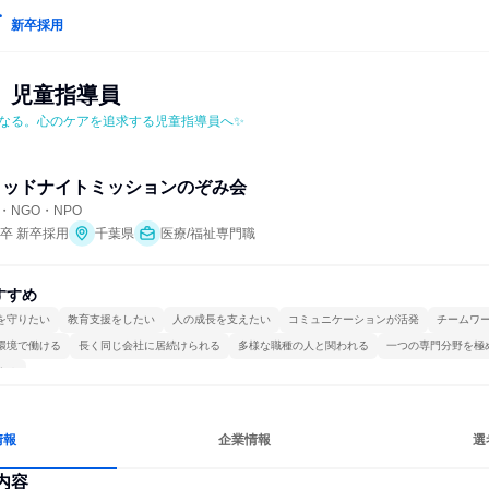
新卒採用
　児童指導員
なる。心のケアを追求する児童指導員へ✨
ミッドナイトミッションのぞみ会
NGO・NPO
年卒 新卒採用
千葉県
医療/福祉専門職
すすめ
を守りたい
教育支援をしたい
人の成長を支えたい
コミュニケーションが活発
チームワ
環境で働ける
長く同じ会社に居続けられる
多様な職種の人と関われる
一つの専門分野を極
する
情報
企業情報
選
内容