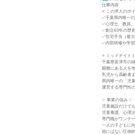
仕事内容

⭐ この求人のポイン
✅千葉県内唯一の
✅心理士、教員、
✅創立63年の歴
✅住宅手当（最大
✅内部研修や学習
⭐ ミッドナイト
千葉県富津市の緑
困難にある人を地
乳児から高齢者ま
県内唯一の「児童
運営する専門性の
✨ 事業の強み ✨

児童施設だけでも
児童養護、心理治
専門職がワンチー
一人の子どもに向
他にはない圧倒的