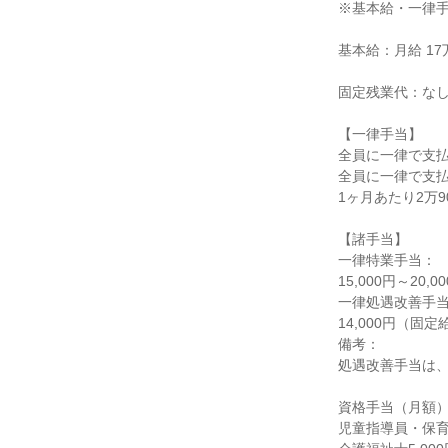
※基本給・一律手
基本給：月給 17万7
固定残業代：なし
【一律手当】

全員に一律で支払
全員に一律で支払
1ヶ月あたり2万900
【諸手当】

一律特業手当：

15,000円～20
一律処遇改善手当
14,000円（固定
備考：

処遇改善手当は、
資格手当（月額）
児童指導員・保育士1