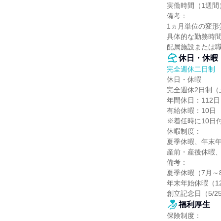
実働時間（1週間）
備考：

1ヵ月単位の変形
具体的な勤務時間
配属施設または職
休日・休暇
完全週休二日制
休日・休暇

完全週休2日制（
年間休日：112日

有給休暇：10日

※着任時に10日付
休暇制度：

夏季休暇、年末年
産前・産後休暇、
備考：

夏季休暇（7月～8
年末年始休暇（12/
創立記念日（5/2
福利厚生
保険制度：
