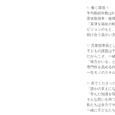
✨ 働く環境 ✨

平均勤続年数は8.
育休取得率・復帰率
「富津を福祉の町
ビジョンのもと、
助け合う温かい文
✨ 児童指導員とし
子どもの課題は千
だからこそ、一緒
「味方がいる」と
専門性を高める内
一生モノのスキル
✨ 見てくださった
「誰かの支えにな
「学んだ知識を現
そんな想いを持つ
私たちは全力でサ
一緒に子どもたち