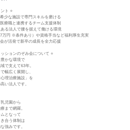
ト ⭐

希少な施設で専門スキルを磨ける

医療職と連携するチーム支援体制

史ある法人で腰を据えて働ける環境

7万円 ※条件あり）や資格手当など福利厚生充実

会が活発で新卒の成長を全力応援

ミッションのぞみ会について ⭐

豊かな環境で

域で支えて63年。

で幅広く展開し、

心理治療施設」を

高い法人です。

乳児園から

療まで網羅。

ムとなって

き合う体制は

な強みです。
