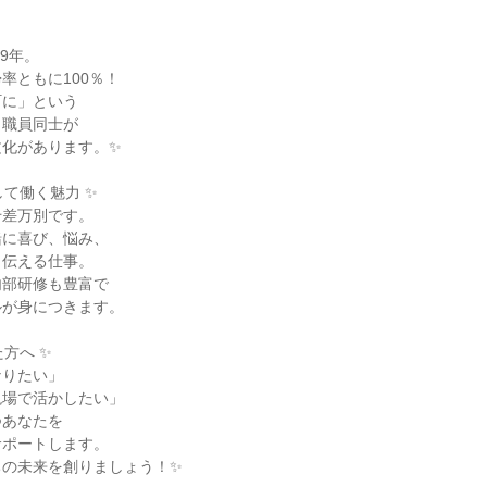
9年。

ともに100％！

に」という

職員同士が

化があります。✨

て働く魅力 ✨

差万別です。

に喜び、悩み、

伝える仕事。

部研修も豊富で

が身につきます。

方へ ✨

りたい」

場で活かしたい」

あなたを

ポートします。

の未来を創りましょう！✨
