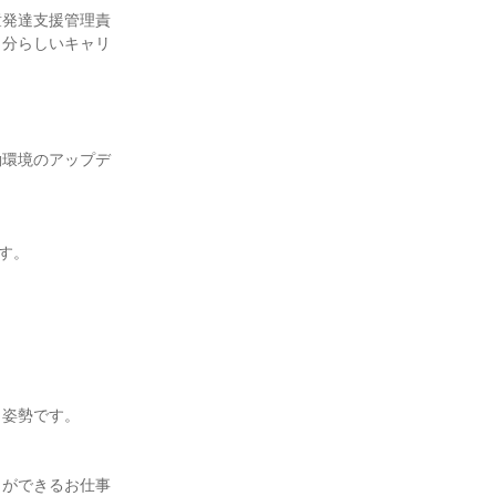
童発達支援管理責
自分らしいキャリ
働環境のアップデ
。

姿勢です。

とができるお仕事