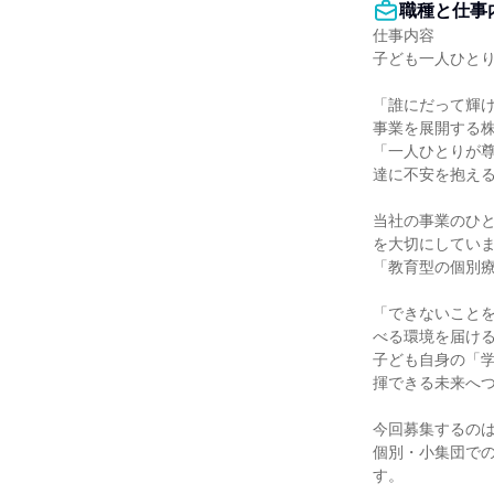
職種と仕事
仕事内容

子ども一人ひとり
「誰にだって輝
事業を展開する株
「一人ひとりが
達に不安を抱える
当社の事業のひと
を大切にしていま
「教育型の個別療
「できないこと
べる環境を届ける
子ども自身の「
揮できる未来へつ
今回募集するのは
個別・小集団で
す。
