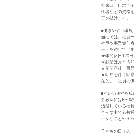
将来は、現場で
任者などの資格
アを描けます。

■働きやすい環境

当社では、社員一
社長や事業責任
ートを続けていま
★年間休日120日
★残業は月平均1
★産前産後・育児
★転居を伴う転勤
など、「社員の働
■互いの個性を尊
各教室には5〜6
活躍している社員
そんな中でも共通
不安なことや困っ
子どもの日々の