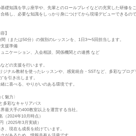
基礎知識を学ぶ座学や、先輩とのロールプレイなどの充実した研修をご
に合格し、必要な知識をしっかり身につけてから現場デビューできるの
容】

時間（または50分）の個別のレッスンを、1日3〜5回担当します。

支援準備

ュニケーション、入会相談、関係機関との連携 など

などの支援を行います。

のオリジナル教材を使ったレッスンや、感覚統合・SSTなど、多彩なプロ
力”を引き出します。

緒に喜べる、やりがいのある環境です。

く魅力〉

と多彩なキャリアパス

界最大手の400教室以上を運営する当社。

名（2024年10月時点）

円（2025年3月実績）

き、現在も成長を続けています。

クがあるため、情報共有も活発です。
