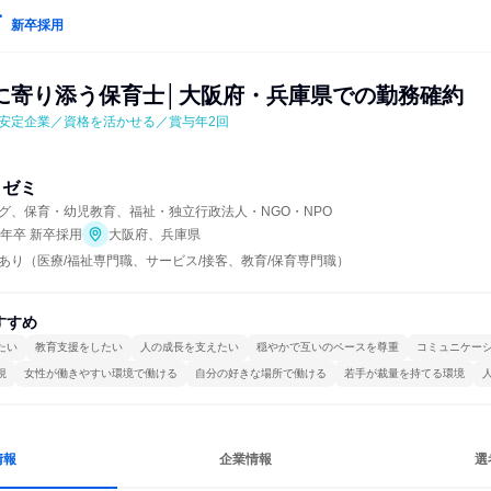
新卒採用
に寄り添う保育士│大阪府・兵庫県での勤務確約
安定企業／資格を活かせる／賞与年2回
・ゼミ
グ、保育・幼児教育、福祉・独立行政法人・NGO・NPO
7年卒 新卒採用
大阪府、兵庫県
あり（医療/福祉専門職、サービス/接客、教育/保育専門職）
すすめ
たい
教育支援をしたい
人の成長を支えたい
穏やかで互いのペースを尊重
コミュニケー
視
女性が働きやすい環境で働ける
自分の好きな場所で働ける
若手が裁量を持てる環境
情報
企業情報
選