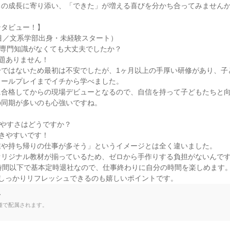
の成長に寄り添い、「できた」が増える喜びを分かち合ってみませんか
タビュー！】

目／文系学部出身・未経験スタート）

専門知識がなくても大丈夫でしたか？

題ありません！

身ではないため最初は不安でしたが、1ヶ月以上の手厚い研修があり、子
ールプレイまでイチから学べました。

合格してからの現場デビューとなるので、自信を持って子どもたちと向
同期が多いのも心強いですね。

やすさはどうですか？

きやすいです！

や持ち帰りの仕事が多そう」というイメージとは全く違いました。

リジナル教材が揃っているため、ゼロから手作りする負担がないんです
時間以下で基本定時退社なので、仕事終わりに自分の時間を楽しめます。
でしっかりリフレッシュできるのも嬉しいポイントです。
て
種で配属されます。