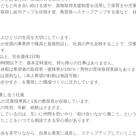
子どもと向き合い続ける道や、資格取得支援制度を活用して保育士や児
を取得し給与アップを目指す道、教室長へステップアップする道など、
人ひとりの生活を大切にしています。

者が全国の事業所で職員と直接対話し、社員の声を反映することで、労
す。

以上、完全週休2日制

0時間以下で、基本定時退社。持ち帰りの仕事はありません。

休暇は希望者の取得率・復帰率が100％！男性の育休取得実績もあります
は原則なし（本人希望の転勤は相談可能）

きやすさ」を重視した職場づくりに注力しています。

重し合う社風

名の児童指導員と1名の教室長が在籍しています。

の性別、年齢、経験はさまざま。

しているのは、互いに仲間を思いやり「助け合いながら働こう」という
たことをいつでも相談できる安心感があります。

一歩を見守りながら、自身も着実に成長し、ステップアップしていくこ