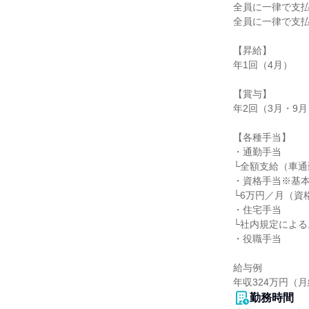
全員に一律で支払
全員に一律で支払
【昇給】

年1回（4月）

【賞与】

年2回（3月・9月
【各種手当】

・通勤手当

└全額支給（車通
・資格手当※基本
└6万円／月（資
・住宅手当

└社内規定による。
・役職手当

給与例

年収324万円（
勤務時間