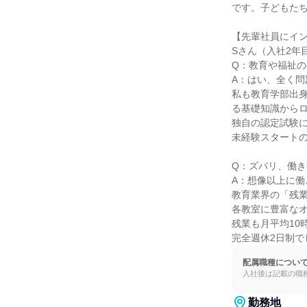
です。子どもたち
【先輩社員にイン
Sさん（入社2年
Q：教育や福祉の
A：はい、全く問
私も教育学部出
る基礎知識からロ
独自の認定試験に
未経験スタートの
Q：ズバリ、働き
A：想像以上に働
教育業界の「残業
各教室に豊富なオ
残業も月平均10
完全週休2日制
配属職種につい
入社後は記載の職
勤務地