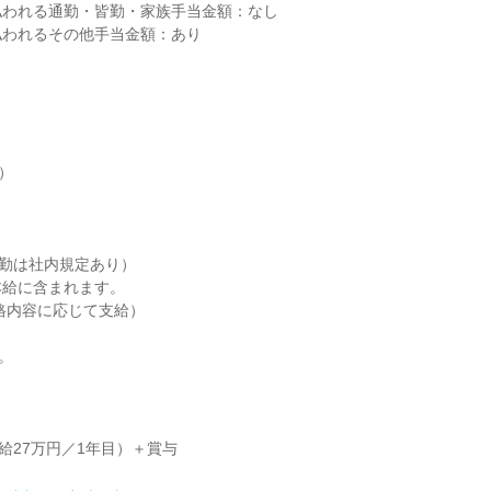
われる通勤・皆勤・家族手当金額：なし

われるその他手当金額：あり

）

勤は社内規定あり）

給に含まれます。

格内容に応じて支給）



月給27万円／1年目）＋賞与