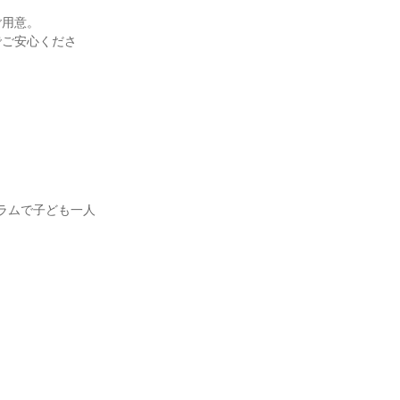
用意。

でご安心くださ
グラムで子ども一人