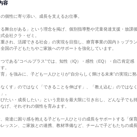
内容
の個性に寄り添い、成長を支えるお仕事。

ける舞台がある」という理念を掲げ、個別指導塾や児童発達支援・放課
式会社クラ・ゼミ。

尊重され、活躍できる社会」の実現を目指し、療育事業の国内トップラ
全国の子どもたちやご家族へのサポートを強化しています。

つである“コペルプラス”では、知性（IQ）・感性（EQ）・自己肯定感
す。

育」を強みに、子ども一人ひとりが“自分らしく輝ける未来”の実現に努
をなくす」のではなく「できることを伸ばす」、「教え込む」のではな
」。

学びたい・成長したい」という意欲を最大限に引き出し、どんな子でも
なげ、それぞれの個性を育みます。

、発達に困り感を抱える子ども一人ひとりの成長をサポートする「保育
のレッスン、ご家族との連携、教材準備など、チームで子どもたちの成