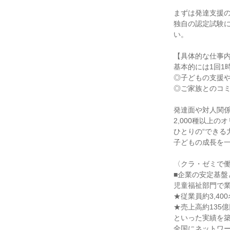
まずは発達支援の
独自の認定試験
い。

【具体的な仕事内
基本的には1回1
◎子どもの支援や
◎ご家族とのコミ
発達面や対人関係
2,000種以上
ひとりの“できる
子どもの成長を一
〈クラ・ゼミで働
■企業の安定基盤
児童福祉部門で業
★従業員約3,400
★売上高約135億
といった実績を築
全国にネットワー