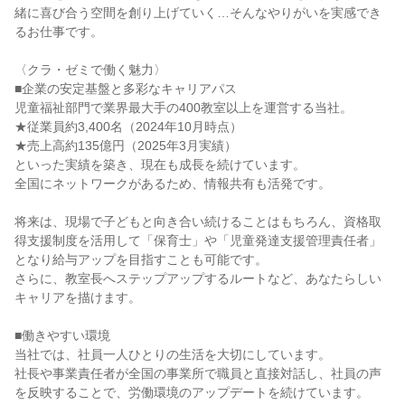
緒に喜び合う空間を創り上げていく…そんなやりがいを実感でき
るお仕事です。

〈クラ・ゼミで働く魅力〉

■企業の安定基盤と多彩なキャリアパス

児童福祉部門で業界最大手の400教室以上を運営する当社。

★従業員約3,400名（2024年10月時点）

★売上高約135億円（2025年3月実績）

といった実績を築き、現在も成長を続けています。

全国にネットワークがあるため、情報共有も活発です。

将来は、現場で子どもと向き合い続けることはもちろん、資格取
得支援制度を活用して「保育士」や「児童発達支援管理責任者」
となり給与アップを目指すことも可能です。

さらに、教室長へステップアップするルートなど、あなたらしい
キャリアを描けます。

■働きやすい環境

当社では、社員一人ひとりの生活を大切にしています。

社長や事業責任者が全国の事業所で職員と直接対話し、社員の声
を反映することで、労働環境のアップデートを続けています。
