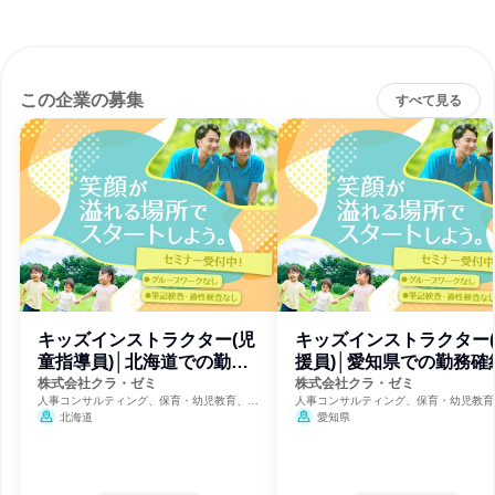
この企業の募集
すべて見る
キッズインストラクター(児
キッズインストラクター
童指導員)│北海道での勤務
援員)│愛知県での勤務確
確約
株式会社クラ・ゼミ
株式会社クラ・ゼミ
人事コンサルティング、保育・幼児教育、福
人事コンサルティング、保育・幼児教育
祉・独立行政法人・NGO・NPO
祉・独立行政法人・NGO・NPO
北海道
愛知県