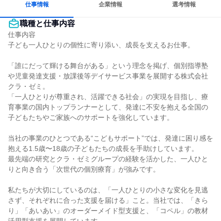
仕事情報
企業情報
選考情報
職種と仕事内容
仕事内容

子ども一人ひとりの個性に寄り添い、成長を支えるお仕事。

「誰にだって輝ける舞台がある」という理念を掲げ、個別指導塾
や児童発達支援・放課後等デイサービス事業を展開する株式会社
クラ・ゼミ。

「一人ひとりが尊重され、活躍できる社会」の実現を目指し、療
育事業の国内トップランナーとして、発達に不安を抱える全国の
子どもたちやご家族へのサポートを強化しています。

当社の事業のひとつである“こどもサポート”では、発達に困り感を
抱える1.5歳〜18歳の子どもたちの成長を手助けしています。

最先端の研究とクラ・ゼミグループの経験を活かした、一人ひと
りと向き合う「次世代の個別療育」が強みです。

私たちが大切にしているのは、「一人ひとりの小さな変化を見逃
さず、それぞれに合った支援を届ける」こと。当社では、「きら
り」「あいあい」のオーダーメイド型支援と、「コペル」の教材