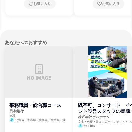
お気に入り
お気に入り
あなたへのおすすめ
事務職員・総合職コース
既卒可、コンサート・イ
ント設営スタッフの電源
日本銀行
金融
門
株式会社ボルテック
北海道、青森県、岩手県、宮城県、秋田
文化・教養・娯楽、広告・メディア・マ
県、山形県、福島県、茨城県、群馬県、埼玉
ミ、電力・ガス・水道・エネルギー
神奈川県
県、東京都、神奈川県、新潟県、富山県、石