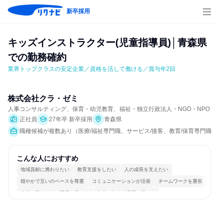
新卒採用
キッズインストラクター(児童指導員)│青森県
での勤務確約
業界トップクラスの安定企業／資格を活して働ける／賞与年2回
株式会社クラ・ゼミ
人事コンサルティング、保育・幼児教育、福祉・独立行政法人・NGO・NPO
正社員
27年卒 新卒採用
青森県
職種候補が複数あり（医療/福祉専門職、サービス/接客、教育/保育専門職）
こんな人におすすめ
地域貢献に携わりたい
教育支援をしたい
人の成長を支えたい
穏やかで互いのペースを尊重
コミュニケーションが活発
チームワークを重視
女性が働きやすい環境で働ける
自分の好きな場所で働ける
若手が裁量を持てる環境
人とたくさん会話する