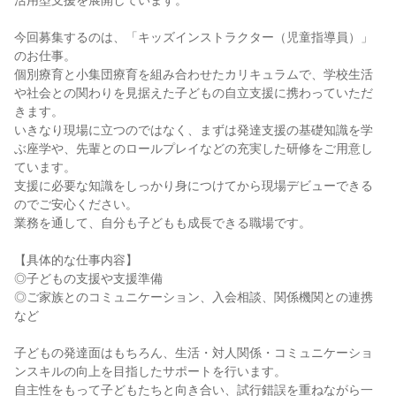
活用型支援を展開しています。

今回募集するのは、「キッズインストラクター（児童指導員）」
のお仕事。

個別療育と小集団療育を組み合わせたカリキュラムで、学校生活
や社会との関わりを見据えた子どもの自立支援に携わっていただ
きます。

いきなり現場に立つのではなく、まずは発達支援の基礎知識を学
ぶ座学や、先輩とのロールプレイなどの充実した研修をご用意し
ています。

支援に必要な知識をしっかり身につけてから現場デビューできる
のでご安心ください。

業務を通して、自分も子どもも成長できる職場です。

【具体的な仕事内容】

◎子どもの支援や支援準備

◎ご家族とのコミュニケーション、入会相談、関係機関との連携 
など

子どもの発達面はもちろん、生活・対人関係・コミュニケーショ
ンスキルの向上を目指したサポートを行います。

自主性をもって子どもたちと向き合い、試行錯誤を重ねながら一