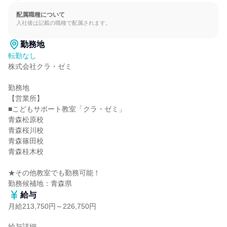
配属職種について
入社後は記載の職種で配属されます。
勤務地
転勤なし
株式会社クラ・ゼミ

勤務地

【営業所】

■こどもサポート教室「クラ・ゼミ」

青森松原校

青森桜川校

青森篠田校

青森桂木校

★その他教室でも勤務可能！

勤務候補地：青森県
給与
月給213,750円～226,750円
給与詳細
