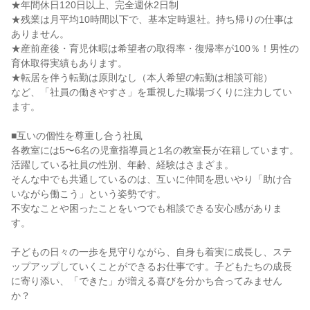
★年間休日120日以上、完全週休2日制

★残業は月平均10時間以下で、基本定時退社。持ち帰りの仕事は
ありません。

★産前産後・育児休暇は希望者の取得率・復帰率が100％！男性の
育休取得実績もあります。

★転居を伴う転勤は原則なし（本人希望の転勤は相談可能）

など、「社員の働きやすさ」を重視した職場づくりに注力してい
ます。

■互いの個性を尊重し合う社風

各教室には5〜6名の児童指導員と1名の教室長が在籍しています。

活躍している社員の性別、年齢、経験はさまざま。

そんな中でも共通しているのは、互いに仲間を思いやり「助け合
いながら働こう」という姿勢です。

不安なことや困ったことをいつでも相談できる安心感がありま
す。

子どもの日々の一歩を見守りながら、自身も着実に成長し、ステ
ップアップしていくことができるお仕事です。子どもたちの成長
に寄り添い、「できた」が増える喜びを分かち合ってみません
か？
