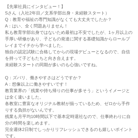
【先輩社員にインタビュー！】

Sさん（入社2年目／文系学部出身・未経験スタート）

Q：教育や福祉の専門知識がなくても大丈夫でしたか？

A：はい、全く問題ありません！

私も教育学部出身ではないため最初は不安でしたが、1ヶ月以上の
手厚い研修があり、子どもの発達に関する基礎知識からロールプ
レイまでイチから学べました。

独自の認定試験に合格してからの現場デビューとなるので、自信
を持って子どもたちと向き合えます。

未経験スタートの同期が多いのも心強いですね。

Q：ズバリ、働きやすさはどうですか？

A：想像以上に働きやすいです！

教育業界の「残業や持ち帰りの仕事が多そう」というイメージと
は全く違いました。

各教室に豊富なオリジナル教材が揃っているため、ゼロから手作
りする負担がないんです。

残業も月平均10時間以下で基本定時退社なので、仕事終わりに自
分の時間を楽しめます。

完全週休2日制でしっかりリフレッシュできるのも嬉しいポイント
です。