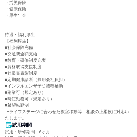
・労災保険

・健康保険

・厚生年金

待遇・福利厚生

【福利厚生】

■社会保険完備

■交通費全額支給

■教育・研修制度充実

■資格取得支援制度

■社長賞表彰制度

■定期健康診断（費用会社負担）

■インフルエンザ予防接種補助

■副業可（規定あり）

■時短勤務可（規定あり）

■希望転勤制

┗ライフステージに合わせた教室移動等、相談の上柔軟に対応い
たします。
試用期間
試用・研修期間：6ヶ月
