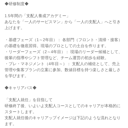
◆研修制度◆

1.5年間の「支配人養成アカデミー」

あなたを「一人のサービスマン」から「一人の支配人」へと引き
上げます。

・基礎フェーズ（1～2年目）： 各部門（フロント・清掃・接客）
の基礎を徹底習得。現場のプロとしての土台を作ります。

・リーダーフェーズ（2～4年目）： 現場のリーダー候補として、
後輩の指導やシフト管理など、チーム運営の初歩を経験。

・プレ・マネジメント（4年目～）： 支配人の補佐として、売上
管理や集客プランの立案に参加。数値目標を持つ楽しさと厳しさ
を学びます。

◆キャリアパス◆

「支配人就任」を目指して

研修終了後、いよいよ支配人コースとしてのキャリアが本格的に
スタートします。

支配人就任後のキャリアップイメージは下記のような流れとなり
ます。
