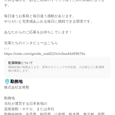
す。

毎日違うお客様と毎日違う感動があります。

やりがいと充実感あふれる毎日に挑戦できる環境です。

あなたからのご応募をお待ちしています！

先輩たちのインタビューはこちら

↓↓↓

https://note.com/gentle_ixia822/n/n3ea44d99676c
配属職種について
職種候補が複数あります。選考のタイミングや内定後、入社後などに配属職
種が確定します。
勤務地
株式会社女将塾

勤務地

当社が運営する日本各地の

温泉旅館・ホテル、または本社

勤務候補地：岩手県、秋田県、山形県、栃木県、東京都、長野