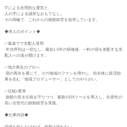
ITによる合理的な運営と、

人の手による誠実なおもてなし。

その両輪で、これからの旅館経営を追求しています。

◆求人のポイント◆

✅最速でで支配人登用

 年功序列は一切なし。最短1.5年の研修後、一軒の宿を差配する支
配人への道が開けます。

✅地方再生のプロへ

 宿の再生を通じて、その地域のファンを増やし、街全体に経済効
果を生む「地域プロデューサー」としてのやりがい。

✅伝統×変革

 旅館の良き伝統を守りつつ、最新のDXツールを導入し、生産性の
高い次世代の旅館経営を実践。

◆仕事内容◆

現場を知らなければ、経営は語れない
