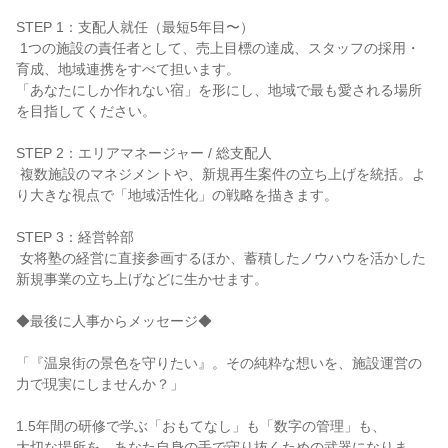
STEP 1：支配人就任（最短5年目〜）

 1つの施設の責任者として、売上目標の達成、スタッフの採用・
育成、地域連携をすべて担います。

「あなたにしか作れない宿」を形にし、地域で最も愛される場所
を目指してください。

STEP 2：エリアマネージャー / 総支配人

 複数施設のマネジメントや、新規再生案件の立ち上げを統括。よ
り大きな視点で「地域活性化」の戦略を描きます。

STEP 3：経営幹部

 女将塾の経営に直接参画するほか、蓄積したノウハウを活かした
新規事業の立ち上げなどに生かせます。

◆最後に人事からメッセージ◆

「『温泉街の景色を守りたい』。その純粋な想いを、施設運営の
力で現実にしませんか？」

1.5年間の研修で学ぶ「おもてなし」も「数字の管理」も、

大切な場所を、あなた自身の手で守り抜くための武器になりま