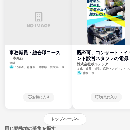
事務職員・総合職コース
既卒可、コンサート・イ
ント設営スタッフの電源
日本銀行
金融
門
株式会社ボルテック
北海道、青森県、岩手県、宮城県、秋田
文化・教養・娯楽、広告・メディア・マ
県、山形県、福島県、茨城県、群馬県、埼玉
ミ、電力・ガス・水道・エネルギー
神奈川県
県、東京都、神奈川県、新潟県、富山県、石
川県、福井県、山梨県、長野県、静岡県、愛
知県、京都府、大阪府、兵庫県、鳥取県、島
根県、岡山県、広島県、山口県、徳島県、香
川県、愛媛県、高知県、福岡県、佐賀県、長
お気に入り
お気に入り
崎県、熊本県、大分県、宮崎県、鹿児島県、
沖縄県
トップページへ
同じ勤務地の募集を探す