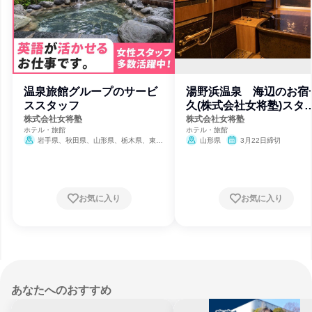
温泉旅館グループのサービ
湯野浜温泉 海辺のお宿
ススタッフ
久(株式会社女将塾)スタ
フ
株式会社女将塾
株式会社女将塾
ホテル・旅館
ホテル・旅館
岩手県、秋田県、山形県、栃木県、東京
山形県
3月22日締切
都、長野県、岐阜県、静岡県、和歌山県、島
根県
3月22日締切
お気に入り
お気に入り
あなたへのおすすめ