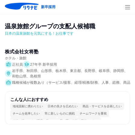
新卒採用
温泉旅館グループの支配人候補職
日本の温泉旅館を元気にする！お仕事です
株式会社女将塾
ホテル・旅館
正社員
27年卒 新卒採用
岩手県、秋田県、山形県、栃木県、東京都、長野県、岐阜県、静岡県、
和歌山県、島根県
職種候補が複数あり（サービス/接客、経理/税務/財務、人事、総務、商品
こんな人におすすめ
地域貢献に携わりたい
日本の良さを広めたい
商品・サービスを企画したい
チームを統率したい
常に新しいものに挑戦
チームワークを重視
女性が働きやすい環境で働ける
長く同じ会社に居続けられる
若手が裁量を持てる環境
人とたくさん会話する