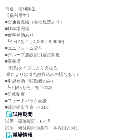
待遇・福利厚生

【福利厚生】

■交通費支給（会社規定あり）

■駐車場完備

■食事補助あり

 ┗1日2食／月4,000～6,000円

■ユニフォーム貸与

■グループ施設割引宿泊制度

■寮完備

（転勤タイプにより異なる。

 寮により水道光熱費込みの場合あり）

■引越補助（転勤者のみ）

 ┗上限5万円／初回のみ

■研修制度

■フィードバック面談

■確定拠出年金（401k）
試用期間
試用・研修期間：6ヶ月

職場情報