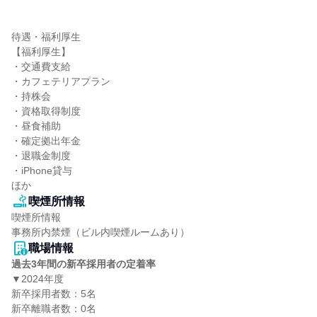
待遇・福利厚生

【福利厚生】

・交通費支給

・カフェテリアプラン

・持株会

・資格取得制度

・昼食補助

・確定拠出年金

・退職金制度

・iPhone貸与

ほか
喫煙所情報
喫煙所情報

事務所内禁煙（ビル内喫煙ルームあり）
職場情報
過去3年間の新卒採用者の定着率
▼2024年度

新卒採用者数：5名

新卒離職者数：0名
