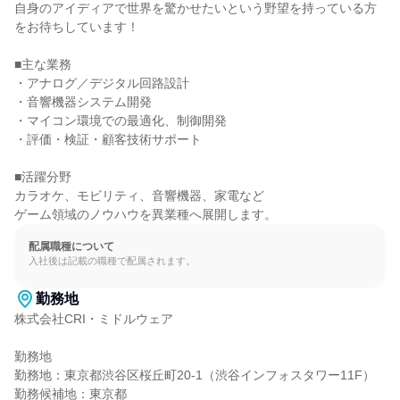
自身のアイディアで世界を驚かせたいという野望を持っている方
をお待ちしています！

■主な業務

・アナログ／デジタル回路設計

・音響機器システム開発

・マイコン環境での最適化、制御開発

・評価・検証・顧客技術サポート

■活躍分野

カラオケ、モビリティ、音響機器、家電など

ゲーム領域のノウハウを異業種へ展開します。
配属職種について
入社後は記載の職種で配属されます。
勤務地
株式会社CRI・ミドルウェア

勤務地

勤務地：東京都渋谷区桜丘町20-1（渋谷インフォスタワー11F）

勤務候補地：東京都