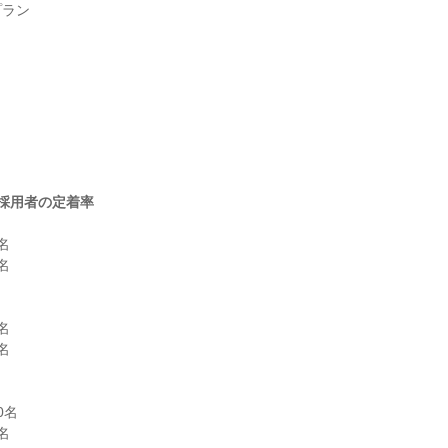
ラン

採用者の定着率








名


