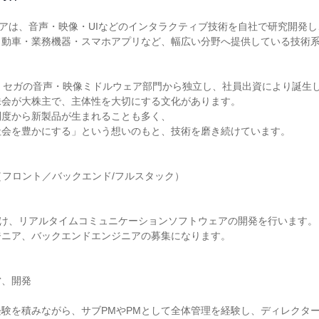
ェアは、音声・映像・UIなどのインタラクティブ技術を自社で研究開発し、
自動車・業務機器・スマホアプリなど、幅広い分野へ提供している技術
、セガの音声・映像ミドルウェア部門から独立し、社員出資により誕生し
会が大株主で、主体性を大切にする文化があります。

度から新製品が生まれることも多く、

会を豊かにする」という想いのもと、技術を磨き続けています。

（フロント／バックエンド/フルスタック）

ト向け、リアルタイムコミュニケーションソフトウェアの開発を行います。

ニア、バックエンドエンジニアの募集になります。

、開発

験を積みながら、サブPMやPMとして全体管理を経験し、ディレクタ