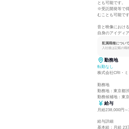
とも可能です。

※受託開発等で
むことも可能です
音と映像における
自身のアイディ
配属職種につい
入社後は記載の職
勤務地
転勤なし
株式会社CRI・ミ
勤務地

勤務地：東京都渋
勤務候補地：東
給与
月給238,000円～2
給与詳細

基本給：月給 23万8