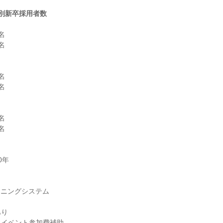
別新卒採用者数












り
