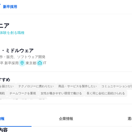
新卒採用
ニア
ー体験を創る職種
Ｉ・ミドルウェア
作・販売、ソフトウェア開発
年卒 新卒採用
東京都
IT
すすめ
を届けたい
テクノロジーに携わりたい
商品・サービスを製作したい
コミュニケーションが
挑戦
チームワークを重視
女性が働きやすい環境で働ける
長く同じ会社に居続けられる
極める
若手が裁量を持てる環境
情報
企業情報
選
内容