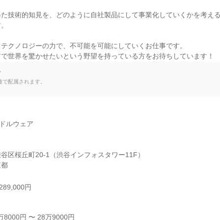
得た技術的知見を、どのように自社製品にして事業化していくかを考え
。

テクノロジーの力で、不可能を可能にしていくお仕事です。

アで世界を驚かせたいという野望を持っている方をお待ちしています！
て
種で配属されます。
ドルウェア

谷区桜丘町20-1（渋谷インフォスタワー11F）

京都
89,000円
000円 〜 28万9000円
