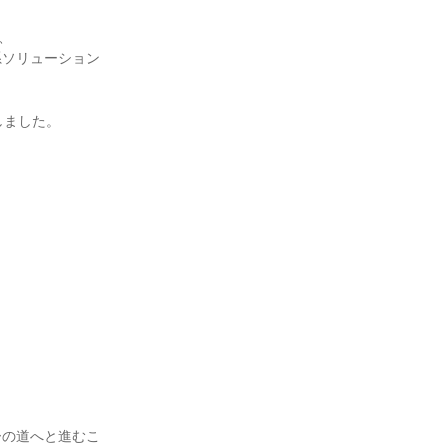


系ソリューション
ました。

ーの道へと進むこ