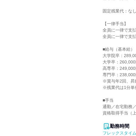
固定残業代：なし
【一律手当】

全員に一律で支払
全員に一律で支払
■給与（基本給）

大学院卒：289,00
大学卒：260,000
高専卒：249,000
専門卒：238,000
※賞与年2回、昇給
※残業代は1分単
■手当

通勤／在宅勤務／
資格取得手当（上
勤務時間
フレックスタイ