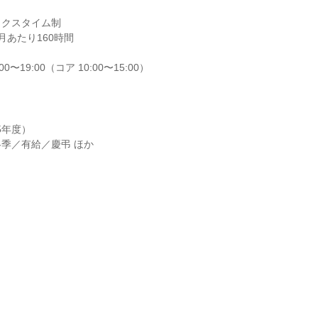
クスタイム制

あたり160時間

0〜19:00（コア 10:00〜15:00）
5年度）

季／有給／慶弔 ほか