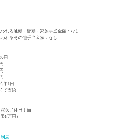


われる通勤・皆勤・家族手当金額：なし

われるその他手当金額：なし

0円

円

円

円

年1回

位で支給

深夜／休日手当

限5万円）

ム制度