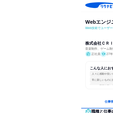
Webエンジ
Web技術でユーザ
株式会社ＣＲ
音楽制作、ゲーム制
正社員
27
こんな人にお
人々に感動や笑い
常に新しいものに
一つの専門分野を
仕事
職種と仕事