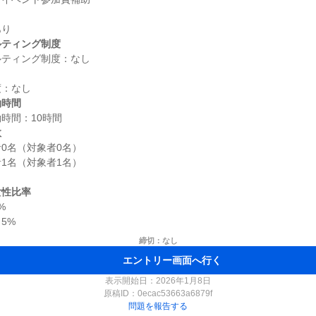
ルティング制度
働時間
数
0名（対象者0名）

1名（対象者1名）

女性比率


締切：なし
エントリー画面へ行く
表示開始日：2026年1月8日
原稿ID：
0ecac53663a6879f
問題を報告する