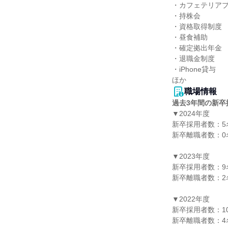
・カフェテリアプ
・持株会

・資格取得制度

・昼食補助

・確定拠出年金

・退職金制度

・iPhone貸与

ほか
職場情報
過去3年間の新卒
▼2024年度

新卒採用者数：5名
新卒離職者数：0名
▼2023年度

新卒採用者数：9名
新卒離職者数：2名
▼2022年度

新卒採用者数：10
新卒離職者数：4名