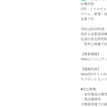
仕事内容

CRI・ミドルウ
ゲーム・家電・
企業です。

当社は約20年前
現在も従業員持株
社員の自主研究制
「音声と映像で社
【募集職種】

Webエンジニア
【職務内容】

Web/ECサイ
※フロントエンジ
■主な業務

・自社製品の運営
・受託開発等

※開発現場での経