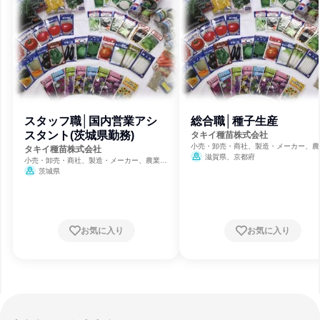
スタッフ職│国内営業アシ
総合職│種子生産
スタント(茨城県勤務)
タキイ種苗株式会社
小売・卸売・商社、製造・メーカー、農
タキイ種苗株式会社
林業・水産業
滋賀県、京都府
小売・卸売・商社、製造・メーカー、農業・
林業・水産業
茨城県
お気に入り
お気に入り