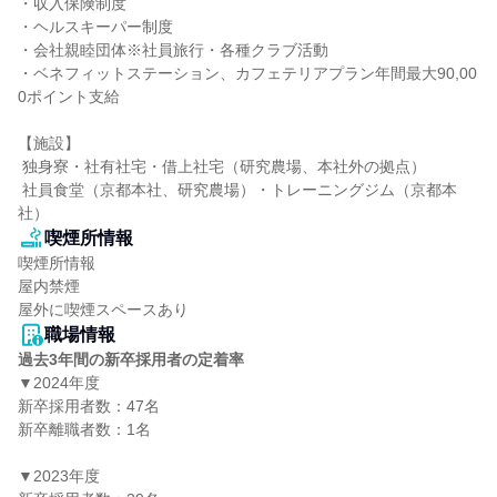
・収入保険制度

・ヘルスキーパー制度

・会社親睦団体※社員旅行・各種クラブ活動

・ベネフィットステーション、カフェテリアプラン年間最大90,00
0ポイント支給

【施設】

 独身寮・社有社宅・借上社宅（研究農場、本社外の拠点）

 社員食堂（京都本社、研究農場）・トレーニングジム（京都本
社）
喫煙所情報
喫煙所情報

屋内禁煙

屋外に喫煙スペースあり
職場情報
過去3年間の新卒採用者の定着率
▼2024年度

新卒採用者数：47名

新卒離職者数：1名

▼2023年度
