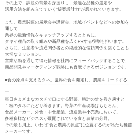
その上で、課題の背景を深掘りし、最適な品種の選定や

活用方法を組み立てていく“提案設計力”が磨かれていきます。

また、農業関連の展示会や講習会、地域イベントなどへの参加を
通して、

業界の最新情報をキャッチアップするとともに、

タキイ種苗の取り組みや新品種を広くPRする役割も担います。

さらに、生産者や流通関係者との継続的な信頼関係を築くことも
大切なミッション。

営業活動を通して得た情報を社内にフィードバックすることで、

商品開発やマーケティング戦略にも貢献できるポジションです。

■食の原点を支えるタネ。世界の食を開拓し、農業をリードする

￣￣￣￣￣￣￣￣￣￣￣￣￣￣￣￣￣￣￣￣￣￣￣￣￣￣￣￣￣
￣

毎日さまざまなカタチで口にする野菜。時計の針を巻き戻すと

１粒のタネにたどり着きます。野菜の生産現場はもちろん、

食品メーカー、外食・中食産業、流通業や小売業において、

多種多様なビジネスが展開されている食と農業の分野。

その最も川上、いわば“食と農業の原点”に位置するのが私たち種苗
メーカーです。
