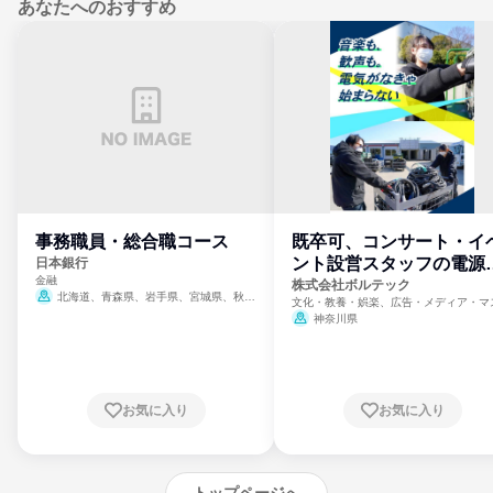
あなたへのおすすめ
事務職員・総合職コース
既卒可、コンサート・イ
ント設営スタッフの電源
日本銀行
金融
門
株式会社ボルテック
北海道、青森県、岩手県、宮城県、秋田
文化・教養・娯楽、広告・メディア・マ
県、山形県、福島県、茨城県、群馬県、埼玉
ミ、電力・ガス・水道・エネルギー
神奈川県
県、東京都、神奈川県、新潟県、富山県、石
川県、福井県、山梨県、長野県、静岡県、愛
知県、京都府、大阪府、兵庫県、鳥取県、島
根県、岡山県、広島県、山口県、徳島県、香
川県、愛媛県、高知県、福岡県、佐賀県、長
お気に入り
お気に入り
崎県、熊本県、大分県、宮崎県、鹿児島県、
沖縄県