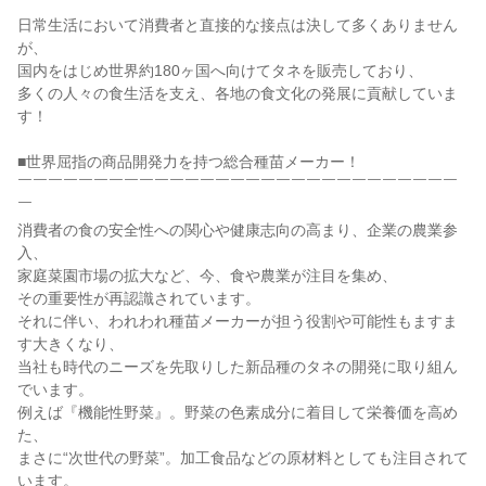
日常生活において消費者と直接的な接点は決して多くありません
が、

国内をはじめ世界約180ヶ国へ向けてタネを販売しており、

多くの人々の食生活を支え、各地の食文化の発展に貢献していま
す！

■世界屈指の商品開発力を持つ総合種苗メーカー！

￣￣￣￣￣￣￣￣￣￣￣￣￣￣￣￣￣￣￣￣￣￣￣￣￣￣￣￣￣
￣

消費者の食の安全性への関心や健康志向の高まり、企業の農業参
入、

家庭菜園市場の拡大など、今、食や農業が注目を集め、

その重要性が再認識されています。

それに伴い、われわれ種苗メーカーが担う役割や可能性もますま
す大きくなり、

当社も時代のニーズを先取りした新品種のタネの開発に取り組ん
でいます。

例えば『機能性野菜』。野菜の色素成分に着目して栄養価を高め
た、

まさに“次世代の野菜”。加工食品などの原材料としても注目されて
います。
