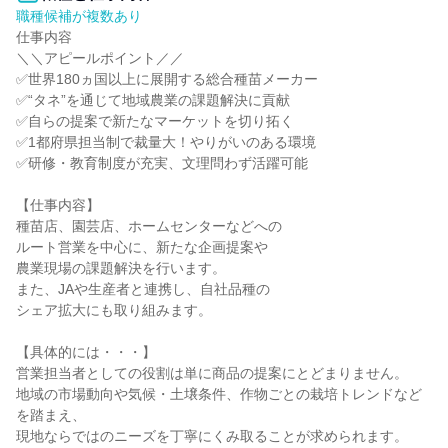
職種候補が複数あり
仕事内容

＼＼アピールポイント／／

✅世界180ヵ国以上に展開する総合種苗メーカー

✅“タネ”を通じて地域農業の課題解決に貢献

✅自らの提案で新たなマーケットを切り拓く

✅1都府県担当制で裁量大！やりがいのある環境

✅研修・教育制度が充実、文理問わず活躍可能

【仕事内容】

種苗店、園芸店、ホームセンターなどへの

ルート営業を中心に、新たな企画提案や

農業現場の課題解決を行います。

また、JAや生産者と連携し、自社品種の

シェア拡大にも取り組みます。

【具体的には・・・】

営業担当者としての役割は単に商品の提案にとどまりません。

地域の市場動向や気候・土壌条件、作物ごとの栽培トレンドなど
を踏まえ、

現地ならではのニーズを丁寧にくみ取ることが求められます。
