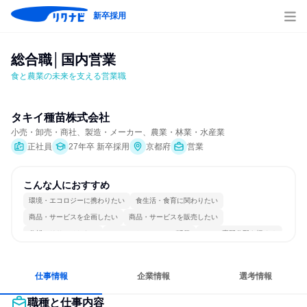
新卒採用
総合職│国内営業
食と農業の未来を支える営業職
タキイ種苗株式会社
小売・卸売・商社、製造・メーカー、農業・林業・水産業
正社員
27年卒 新卒採用
京都府
営業
こんな人におすすめ
環境・エコロジーに携わりたい
食生活・食育に関わりたい
商品・サービスを企画したい
商品・サービスを販売したい
分析・リサーチしたい
コミュニケーションが活発
一つの専門分野を極める
人とたくさん会話する
仕事情報
企業情報
選考情報
職種と仕事内容