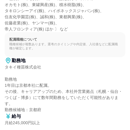
オカモト(株)、東罐興産(株)、積水樹脂(株)、

タキロンシーアイ(株)、ハイポネックスジャパン(株)、

住友化学園芸(株)、誠和(株)、東都興業(株)、

佐藤産業(株)、ヤンマー(株)、

帝人フロンティア(株) ほか 〕 など
配属職種について
職種候補が複数あります。選考のタイミングや内定後、入社後などに配属職
種が確定します。
勤務地
タキイ種苗株式会社

勤務地

1年目は京都本社に配属。

その後、キャリアアップのため、本社外営業拠点（札幌・仙台・
つくば・博多）にて数年間勤務をしていただく可能性がありま
す。

勤務候補地：京都府
給与
月給245,000円以上