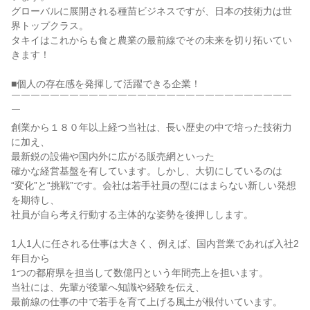
グローバルに展開される種苗ビジネスですが、日本の技術力は世
界トップクラス。

タキイはこれからも食と農業の最前線でその未来を切り拓いてい
きます！

■個人の存在感を発揮して活躍できる企業！

￣￣￣￣￣￣￣￣￣￣￣￣￣￣￣￣￣￣￣￣￣￣￣￣￣￣￣￣￣
￣

創業から１８０年以上経つ当社は、長い歴史の中で培った技術力
に加え、

最新鋭の設備や国内外に広がる販売網といった

確かな経営基盤を有しています。しかし、大切にしているのは

“変化”と“挑戦”です。会社は若手社員の型にはまらない新しい発想
を期待し、

社員が自ら考え行動する主体的な姿勢を後押しします。

1人1人に任される仕事は大きく、例えば、国内営業であれば入社2
年目から

1つの都府県を担当して数億円という年間売上を担います。

当社には、先輩が後輩へ知識や経験を伝え、

最前線の仕事の中で若手を育て上げる風土が根付いています。
