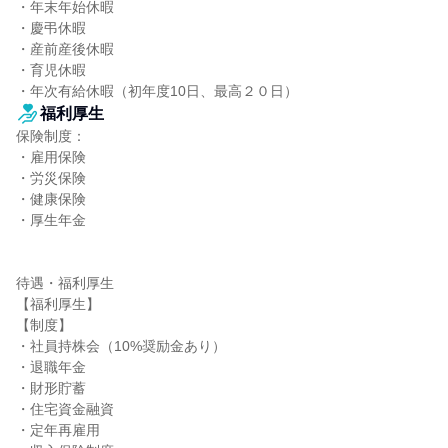
・年末年始休暇

・慶弔休暇

・産前産後休暇

・育児休暇

・年次有給休暇（初年度10日、最高２０日）
福利厚生
保険制度：

・雇用保険

・労災保険

・健康保険

・厚生年金

待遇・福利厚生

【福利厚生】

【制度】

・社員持株会（10%奨励金あり）

・退職年金

・財形貯蓄

・住宅資金融資

・定年再雇用
