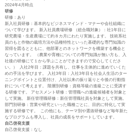
研修
研修：あり

新入社員研修：基本的なビジネスマインド・マナーや会社組織に
ついて学びます。 新入社員農場研修 （総合職対象）：社1年目に
研究農場・生産農場にて約８カ月にわたり実施します。 技術系社
員のもと作物の栽培方法や品種特性といった基礎的な専門知識の
習得を図るとともに、他部署とのネットワークを構築する機会と
なっています。 （農業や育種についての専門知識が無い方も、入
社後の研修にて１から学ぶことができますので安心してくださ
い。）  入社2年目：課題を共有し、仕事を主体的に進めていくた
めの手法を学びます。 入社3年目：入社3年目を社会人生活のター
ニングポイントと位置付け、入社以来の振り返りと今後の行動指
針について考えます。 階層別研修：資格等級の進級ごとに受講す
る研修です。 アセスメント研修：管理職への進級候補者を対象と
して実施。 新任管理職研修：新任管理職社員を対象として実施。 
部門別研修：営業や研究といった職種ごとに、目的に特化して実
施する研修です。  この他にも、テーマ別や選抜研修など毎年新た
自己啓発支援