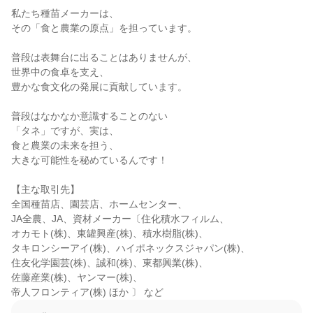
私たち種苗メーカーは、

その「食と農業の原点」を担っています。

普段は表舞台に出ることはありませんが、

世界中の食卓を支え、

豊かな食文化の発展に貢献しています。

普段はなかなか意識することのない

「タネ」ですが、実は、

食と農業の未来を担う、

大きな可能性を秘めているんです！

【主な取引先】

全国種苗店、園芸店、ホームセンター、

JA全農、JA、資材メーカー〔住化積水フィルム、

オカモト(株)、東罐興産(株)、積水樹脂(株)、

タキロンシーアイ(株)、ハイポネックスジャパン(株)、

住友化学園芸(株)、誠和(株)、東都興業(株)、

佐藤産業(株)、ヤンマー(株)、

帝人フロンティア(株) ほか 〕 など