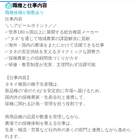
職種と仕事内容
職種候補が複数あり
仕事内容

＼＼アピールポイント／／

✅世界180ヵ国以上に展開する総合種苗メーカー

✅“タネ”を通じて地域農業の課題解決に貢献

✅海外・国内の農場をまたにかけて活躍できる仕事

✅タネの安定供給を支えるダイナミックな調整力

✅採種農家との信頼関係づくりがカギ

✅研修・教育制度が充実、文理問わず活躍可能

【仕事内容】

タキイ種苗の種子生産職は、

新品種の“命のたね”を安定的に市場へ届けるため、

国内外の採種農家・生産会社と連携して、

採種に関わる計画・管理を担う役割です。

商用品種の品質や数量を管理しながら、

農場での採種体制を整える仕事は、

生産・物流・営業など社内外の多くの部門と連携しながら進めら
れます。
