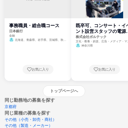
事務職員・総合職コース
既卒可、コンサート・イ
ント設営スタッフの電源
日本銀行
金融
門
株式会社ボルテック
北海道、青森県、岩手県、宮城県、秋田
文化・教養・娯楽、広告・メディア・マ
県、山形県、福島県、茨城県、群馬県、埼玉
ミ、電力・ガス・水道・エネルギー
神奈川県
県、東京都、神奈川県、新潟県、富山県、石
川県、福井県、山梨県、長野県、静岡県、愛
知県、京都府、大阪府、兵庫県、鳥取県、島
根県、岡山県、広島県、山口県、徳島県、香
川県、愛媛県、高知県、福岡県、佐賀県、長
お気に入り
お気に入り
崎県、熊本県、大分県、宮崎県、鹿児島県、
沖縄県
トップページへ
同じ勤務地の募集を探す
京都府
同じ業種の募集を探す
その他（小売・卸売・商社）
その他（製造・メーカー）