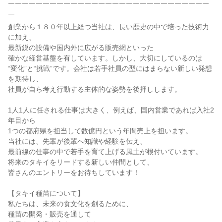
￣￣￣￣￣￣￣￣￣￣￣￣￣￣￣￣￣￣￣￣￣￣￣￣￣￣￣￣￣
￣

創業から１８０年以上経つ当社は、長い歴史の中で培った技術力
に加え、

最新鋭の設備や国内外に広がる販売網といった

確かな経営基盤を有しています。しかし、大切にしているのは

“変化”と“挑戦”です。会社は若手社員の型にはまらない新しい発想
を期待し、

社員が自ら考え行動する主体的な姿勢を後押しします。

1人1人に任される仕事は大きく、例えば、国内営業であれば入社2
年目から

1つの都府県を担当して数億円という年間売上を担います。

当社には、先輩が後輩へ知識や経験を伝え、

最前線の仕事の中で若手を育て上げる風土が根付いています。

将来のタキイをリードする新しい仲間として、

皆さんのエントリーをお待ちしています！

【タキイ種苗について】

私たちは、未来の食文化を創るために、

種苗の開発・販売を通して
