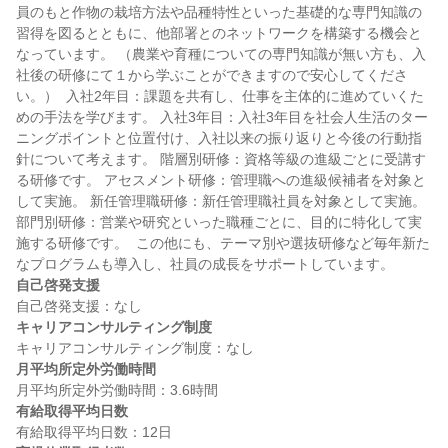
員のもと作物の栽培方法や品種特性といった基礎的な専門知識の
習得を図るとともに、他部署とのネットワークを構築する機会と
なっています。 （農業や育種についての専門知識が無い方も、入
社後の研修にて１から学ぶことができますので安心してくださ
い。）  入社2年目：課題を共有し、仕事を主体的に進めていくた
めの手法を学びます。 入社3年目：入社3年目を社会人生活のター
ニングポイントと位置付け、入社以来の振り返りと今後の行動指
針について考えます。 階層別研修：資格等級の進級ごとに受講す
る研修です。 アセスメント研修：管理職への進級候補者を対象と
して実施。 新任管理職研修：新任管理職社員を対象として実施。 
部門別研修：営業や研究といった職種ごとに、目的に特化して実
施する研修です。  この他にも、テーマ別や選抜研修など毎年新た
自己啓発支援
キャリアコンサルティング制度
月平均所定外労働時間
有給取得平均日数