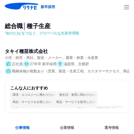
新卒採用
総合職│種子生産
“命のたね”をつなぐ、グローバルな生産管理職
タキイ種苗株式会社
小売・卸売・商社、製造・メーカー、農業・林業・水産業
正社員
27年卒 新卒採用
滋賀県、京都府
職種候補が複数あり（営業、製造・生産工程、カスタマーサクセス、商品企
こんな人におすすめ
環境・エコロジーに携わりたい
食生活・食育に関わりたい
商品・サービスを企画したい
商品・サービスを販売したい
分析・リサーチしたい
コミュニケーションが活発
一つの専門分野を極める
人とたくさん会話する
仕事情報
企業情報
選考情報