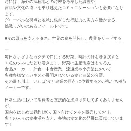
時には、海外の採種地との時差を考慮した調整や、

言語や文化の違いを乗り越えたコミュニケーションも必要になり
ます。

グローバルな視点と地域に根ざした行動力の両方を活かせる、

挑戦しがいのあるフィールドです。

■食の原点を支えるタネ。世界の食を開拓し、農業をリードする

￣￣￣￣￣￣￣￣￣￣￣￣￣￣￣￣￣￣￣￣￣￣￣￣￣￣￣￣￣
￣

毎日さまざまなカタチで口にする野菜。時計の針を巻き戻すと

１粒のタネにたどり着きます。野菜の生産現場はもちろん、

食品メーカー、外食・中食産業、流通業や小売業において、

多種多様なビジネスが展開されている食と農業の分野。

その最も川上、いわば“食と農業の原点”に位置するのが私たち種苗
メーカーです。

日常生活において消費者と直接的な接点は決して多くありません
が、

国内をはじめ世界約180ヶ国へ向けてタネを販売しており、

多くの人々の食生活を支え、各地の食文化の発展に貢献していま
す！
