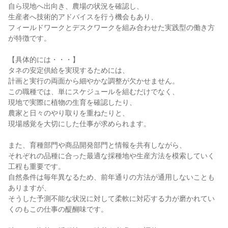
自ら現地へ出向き、農場の状況を確認し、

生産者へ技術的アドバイスを行う機会もあり、

フィールドワークとデスクワークを組み合わせた実践型の働き方
が特徴です。

【具体的には・・・】

タネの安定供給を実現するためには、

計画と実行の両面から細やかな調整が欠かせません。

この職種では、単にスケジュールを組むだけでなく、

現地で実際に植物の生育を確認したり、

農家と日々のやり取りを重ねたりと、

現場感覚を大切にした仕事が求められます。

また、育種部門や商品開発部門と情報を共有しながら、

それぞれの品種に合った最適な採種地や生産方法を模索していく
工程も重要です。

自然条件は毎年異なるため、前年通りの方法が通用しないことも
ありますが、

そうした予測不能な状況に対して柔軟に対応する力が磨かれてい
くのもこの仕事の醍醐味です。
