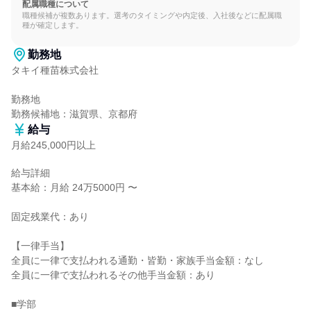
配属職種について
職種候補が複数あります。選考のタイミングや内定後、入社後などに配属職
種が確定します。
勤務地
タキイ種苗株式会社

勤務地

勤務候補地：滋賀県、京都府
給与
月給245,000円以上
給与詳細

基本給：月給 24万5000円 〜

固定残業代：あり

【一律手当】

全員に一律で支払われる通勤・皆勤・家族手当金額：なし

全員に一律で支払われるその他手当金額：あり

■学部
