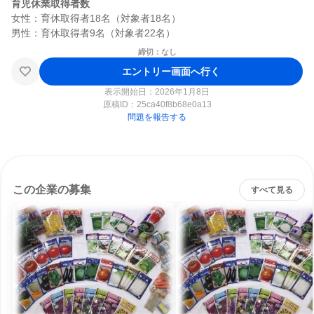
育児休業取得者数
女性：育休取得者18名（対象者18名）

締切：なし
エントリー画面へ行く
表示開始日：2026年1月8日
原稿ID：
25ca40f8b68e0a13
問題を報告する
この企業の募集
すべて見る