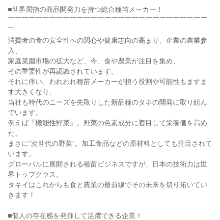
■世界屈指の商品開発力を持つ総合種苗メーカー！

￣￣￣￣￣￣￣￣￣￣￣￣￣￣￣￣￣￣￣￣￣￣￣￣￣￣￣￣￣
￣

消費者の食の安全性への関心や健康志向の高まり、企業の農業参
入、

家庭菜園市場の拡大など、今、食や農業が注目を集め、

その重要性が再認識されています。

それに伴い、われわれ種苗メーカーが担う役割や可能性もますま
す大きくなり、

当社も時代のニーズを先取りした新品種のタネの開発に取り組ん
でいます。

例えば『機能性野菜』。野菜の色素成分に着目して栄養価を高め
た、

まさに“次世代の野菜”。加工食品などの原材料としても注目されて
います。

グローバルに展開される種苗ビジネスですが、日本の技術力は世
界トップクラス。

タキイはこれからも食と農業の最前線でその未来を切り拓いてい
きます！

■個人の存在感を発揮して活躍できる企業！
