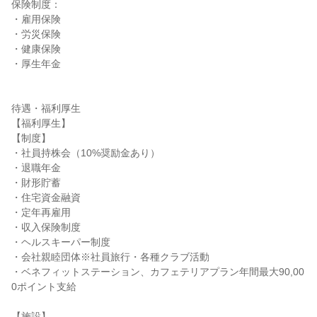
保険制度：

・雇用保険

・労災保険

・健康保険

・厚生年金

待遇・福利厚生

【福利厚生】

【制度】

・社員持株会（10%奨励金あり）

・退職年金

・財形貯蓄

・住宅資金融資

・定年再雇用

・収入保険制度

・ヘルスキーパー制度

・会社親睦団体※社員旅行・各種クラブ活動

・ベネフィットステーション、カフェテリアプラン年間最大90,00
0ポイント支給

【施設】
