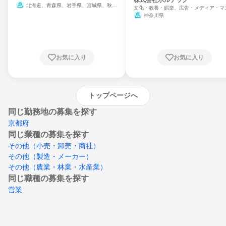
門
北海道、青森県、岩手県、宮城県、秋田
文化・教養・娯楽、広告・メディア・マ
県、山形県、福島県、茨城県、群馬県、埼玉
ミ、電力・ガス・水道・エネルギー
神奈川県
県、東京都、神奈川県、新潟県、富山県、石
川県、福井県、山梨県、長野県、静岡県、愛
知県、京都府、大阪府、兵庫県、鳥取県、島
根県、岡山県、広島県、山口県、徳島県、香
川県、愛媛県、高知県、福岡県、佐賀県、長
お気に入り
お気に入り
崎県、熊本県、大分県、宮崎県、鹿児島県、
沖縄県
トップページへ
同じ勤務地の募集を探す
京都府
同じ業種の募集を探す
その他（小売・卸売・商社）
その他（製造・メーカー）
その他（農業・林業・水産業）
同じ職種の募集を探す
営業