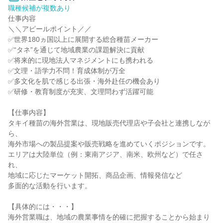
職種候補が複数あり
仕事内容

＼＼アピールポイント／／

✅世界180ヵ国以上に展開する総合種苗メーカー

✅“タネ”を通じて地域農業の課題解決に貢献

✅将来的に現地法人マネジメントにも携われる

✅文理・語学力不問！育成体制が万全

✅多文化を肌で感じる出張・海外赴任の機会あり

✅研修・教育制度が充実、文理問わず活躍可能

【仕事内容】

タキイ種苗の海外営業は、現地販売代理店や子会社と連携しなが
ら、

海外市場への製品提案や販売戦略を進めていくポジションです。

エリアは大陸単位（例：東南アジア、南米、欧州など）で任さ
れ、

地域に応じたマーケット開拓、商品企画、情報発信など

多面的な活動を行います。

【具体的には・・・】

海外営業職は、地域の農業事情を的確に把握することから始まり