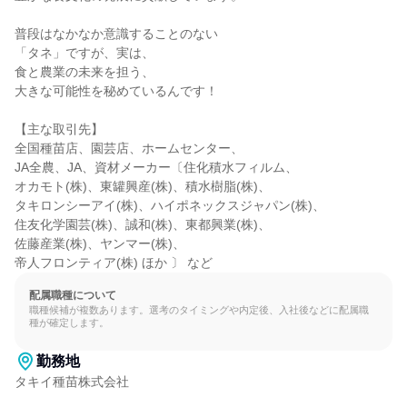
普段はなかなか意識することのない

「タネ」ですが、実は、

食と農業の未来を担う、

大きな可能性を秘めているんです！

【主な取引先】

全国種苗店、園芸店、ホームセンター、

JA全農、JA、資材メーカー〔住化積水フィルム、

オカモト(株)、東罐興産(株)、積水樹脂(株)、

タキロンシーアイ(株)、ハイポネックスジャパン(株)、

住友化学園芸(株)、誠和(株)、東都興業(株)、

佐藤産業(株)、ヤンマー(株)、

帝人フロンティア(株) ほか 〕 など
配属職種について
職種候補が複数あります。選考のタイミングや内定後、入社後などに配属職
種が確定します。
勤務地
タキイ種苗株式会社
