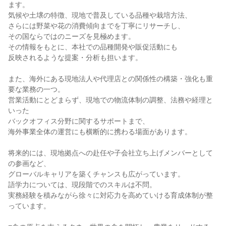
ます。

気候や土壌の特徴、現地で普及している品種や栽培方法、

さらには野菜や花の消費傾向までを丁寧にリサーチし、

その国ならではのニーズを見極めます。

その情報をもとに、本社での品種開発や販促活動にも

反映されるような提案・分析も担います。

また、海外にある現地法人や代理店との関係性の構築・強化も重
要な業務の一つ。

営業活動にとどまらず、現地での物流体制の調整、法務や経理と
いった

バックオフィス分野に関するサポートまで、

海外事業全体の運営にも横断的に携わる場面があります。

将来的には、現地拠点への赴任や子会社立ち上げメンバーとして
の参画など、

グローバルキャリアを築くチャンスも広がっています。

語学力については、現段階でのスキルは不問。

実務経験を積みながら徐々に対応力を高めていける育成体制が整
っています。
