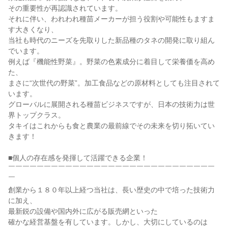
その重要性が再認識されています。

それに伴い、われわれ種苗メーカーが担う役割や可能性もますま
す大きくなり、

当社も時代のニーズを先取りした新品種のタネの開発に取り組ん
でいます。

例えば『機能性野菜』。野菜の色素成分に着目して栄養価を高め
た、

まさに“次世代の野菜”。加工食品などの原材料としても注目されて
います。

グローバルに展開される種苗ビジネスですが、日本の技術力は世
界トップクラス。

タキイはこれからも食と農業の最前線でその未来を切り拓いてい
きます！

■個人の存在感を発揮して活躍できる企業！

￣￣￣￣￣￣￣￣￣￣￣￣￣￣￣￣￣￣￣￣￣￣￣￣￣￣￣￣￣
￣

創業から１８０年以上経つ当社は、長い歴史の中で培った技術力
に加え、

最新鋭の設備や国内外に広がる販売網といった

確かな経営基盤を有しています。しかし、大切にしているのは
