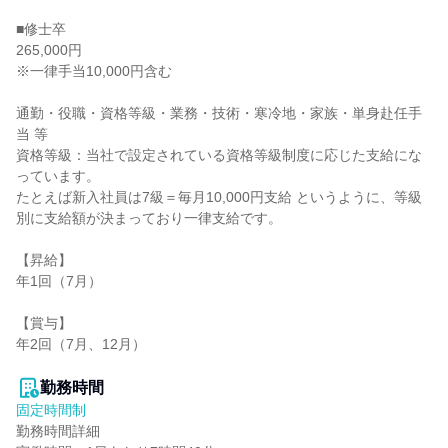
■修士卒

265,000円

※一律手当10,000円含む

通勤・役職・資格等級・業務・技術・寒冷地・家族・単身赴任手
当 等

資格等級：当社で設定されている資格等級制度に応じた支給にな
っています。

たとえば新入社員は7級＝毎月10,000円支給 というように、等級
別に支給額が決まっており一律支給です。

【昇給】

年1回（7月）

【賞与】

年2回（7月、12月）

勤務時間
固定時間制
勤務時間詳細
