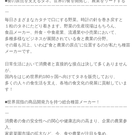
■食の原点を支えるタネ。世界の食を開拓し、農業をリードする

￣￣￣￣￣￣￣￣￣￣￣￣￣￣￣￣￣￣￣￣￣￣￣￣￣￣￣￣￣
￣

毎日さまざまなカタチで口にする野菜。時計の針を巻き戻すと

１粒のタネにたどり着きます。野菜の生産現場はもちろん、

食品メーカー、外食・中食産業、流通業や小売業において、

多種多様なビジネスが展開されている食と農業の分野。

その最も川上、いわば“食と農業の原点”に位置するのが私たち種苗
メーカーです。

日常生活において消費者と直接的な接点は決して多くありません
が、

国内をはじめ世界約180ヶ国へ向けてタネを販売しており、

多くの人々の食生活を支え、各地の食文化の発展に貢献していま
す！

■世界屈指の商品開発力を持つ総合種苗メーカー！

￣￣￣￣￣￣￣￣￣￣￣￣￣￣￣￣￣￣￣￣￣￣￣￣￣￣￣￣￣
￣

消費者の食の安全性への関心や健康志向の高まり、企業の農業参
入、

家庭菜園市場の拡大など、今、食や農業が注目を集め、
