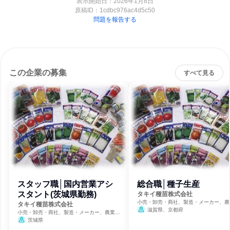
表示開始日：2026年1月8日
原稿ID：
1cdbc976ac4d5c50
問題を報告する
この企業の募集
すべて見る
スタッフ職│国内営業アシ
総合職│種子生産
スタント(茨城県勤務)
タキイ種苗株式会社
小売・卸売・商社、製造・メーカー、農
タキイ種苗株式会社
林業・水産業
滋賀県、京都府
小売・卸売・商社、製造・メーカー、農業・
林業・水産業
茨城県