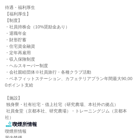
待遇・福利厚生

【福利厚生】

【制度】

・社員持株会（10%奨励金あり）

・退職年金

・財形貯蓄

・住宅資金融資

・定年再雇用

・収入保険制度

・ヘルスキーパー制度

・会社親睦団体※社員旅行・各種クラブ活動

・ベネフィットステーション、カフェテリアプラン年間最大90,00
0ポイント支給

【施設】

 独身寮・社有社宅・借上社宅（研究農場、本社外の拠点）

 社員食堂（京都本社、研究農場）・トレーニングジム（京都本
社）
喫煙所情報
喫煙所情報

屋内禁煙
