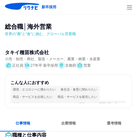
新卒採用
総合職│海外営業
世界の“農”と“食”に挑む、グローバル営業職
タキイ種苗株式会社
小売・卸売・商社、製造・メーカー、農業・林業・水産業
正社員
27年卒 新卒採用
京都府
営業
こんな人におすすめ
環境・エコロジーに携わりたい
食生活・食育に関わりたい
商品・サービスを企画したい
商品・サービスを販売したい
分析・リサーチしたい
コミュニケーションが活発
一つの専門分野を極める
人とたくさん会話する
仕事情報
企業情報
選考情報
職種と仕事内容