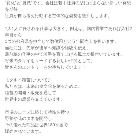
“変化”と“挑戦”です。会社は若手社員の型にはまらない新しい発想
を期待し、

社員が自ら考え行動する主体的な姿勢を後押しします。

1人1人に任される仕事は大きく、例えば、国内営業であれば入社2
年目から

1つの都府県を担当して数億円という年間売上を担います。

当社には、先輩が後輩へ知識や経験を伝え、

最前線の仕事の中で若手を育て上げる風土が根付いています。

将来のタキイをリードする新しい仲間として、

皆さんのエントリーをお待ちしています！

【タキイ種苗について】

私たちは、未来の食文化を創るために、

種苗の開発・販売を通して

世界中の農業を支えています。

市場のニーズに応じて特性を持つ

野菜や花のタネを開発し、

その優れた商品は世界180ヶ国で

販売されています。
