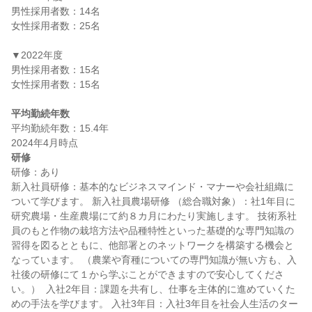
男性採用者数：14名

女性採用者数：25名

▼2022年度

男性採用者数：15名

女性採用者数：15名

平均勤続年数
平均勤続年数：15.4年

研修
研修：あり

新入社員研修：基本的なビジネスマインド・マナーや会社組織に
ついて学びます。 新入社員農場研修 （総合職対象）：社1年目に
研究農場・生産農場にて約８カ月にわたり実施します。 技術系社
員のもと作物の栽培方法や品種特性といった基礎的な専門知識の
習得を図るとともに、他部署とのネットワークを構築する機会と
なっています。 （農業や育種についての専門知識が無い方も、入
社後の研修にて１から学ぶことができますので安心してくださ
い。）  入社2年目：課題を共有し、仕事を主体的に進めていくた
めの手法を学びます。 入社3年目：入社3年目を社会人生活のター