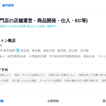
新卒採用
専門店の店舗運営・商品開発・仕入・EC等)
残業少なめ月2h未満⭐富山から全国へ挑戦中
ントン靴店
売
年卒 新卒採用
埼玉県、東京都、神奈川県、新潟県、富山県、石川県
あり（経営/事業企画、小売販売/流通、SCM/生産管理/購買/物流、商品企画、マー
すすめ
企画したい
商品・サービスを販売したい
経営に近い仕事がしたい
情熱を持って仕事に取り
ンが活発
常に新しいものに挑戦
チームワークを重視
女性が働きやすい環境で働ける
若
する
情報
企業情報
選