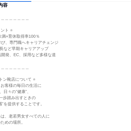
内容
＿＿＿＿＿＿＿

ト ⭐

未満×育休取得率100％

学び、専門職へキャリアチェンジ

店長など早期キャリアアップ

品開発、EC、採用など多様な道

＿＿＿＿＿＿＿

シントン靴店について ⭐

お客様の毎日の生活に

、日々の”健康”、

一歩踏み出すときの

感”を提供することです。

ード-は、老若男女すべての人に

ための場所。
