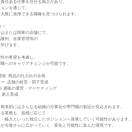
責任ある仕事を任せる風土があり、

ョンを通じて、

大限に発揮できる職種を見つけられます。

✨

山または関東の店舗にて、

陳列、在庫管理等の

学びます。

性や希望を考慮し、

職へのキャリアチェンジが可能です。

発: 商品の仕入れや企画

ー: 店舗の経営・部下育成

ット通販の運営・マーケティング

・新人育成

将来的にはさらなる組織の分業化や専門職の新設が見込まれます。

る業務も、規模に応じて

・輸入といった独立したポジションへ発展していく可能性があります。
が今後さらに広がっていく、変化と可能性に富んだ環境です。

＿＿＿＿＿＿＿
