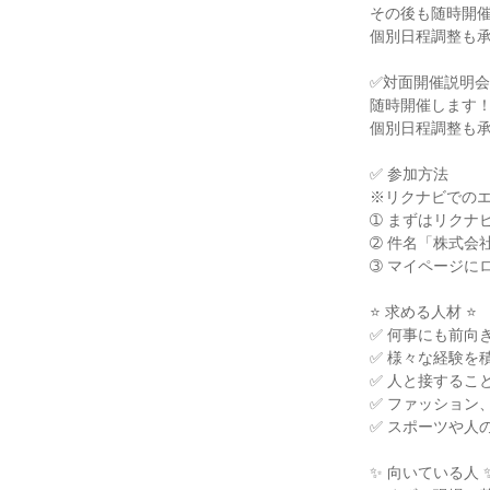
その後も随時開催
個別日程調整も承
✅対面開催説明会

随時開催します！
個別日程調整も承
✅ 参加方法

※リクナビでのエ
➀ まずはリクナ
➁ 件名「株式会社
➂ マイページに
⭐ 求める人材 ⭐

✅ 何事にも前向
✅ 様々な経験を
✅ 人と接するこ
✅ ファッション
✅ スポーツや人
✨ 向いている人 ✨