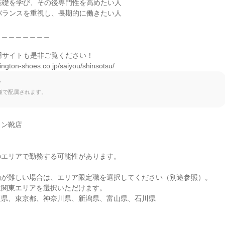
基礎を学び、その後専門性を高めたい人

バランスを重視し、長期的に働きたい人

＿＿＿＿＿＿＿

採用サイトも是非ご覧ください！

ington-shoes.co.jp/saiyou/shinsotsu/
て
種で配属されます。
ン靴店

エリアで勤務する可能性があります。

が難しい場合は、エリア限定職を選択してください（別途参照）。

関東エリアを選択いただけます。

玉県、東京都、神奈川県、新潟県、富山県、石川県