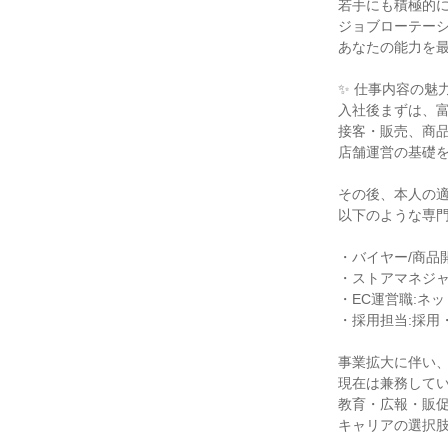
若手にも積極的に
ジョブローテーシ
あなたの能力を最
✨ 仕事内容の魅力 
入社後まずは、富
接客・販売、商品
店舗運営の基礎を
その後、本人の適
以下のような専門
・バイヤー/商品開
・ストアマネジャ
・EC運営職:ネ
・採用担当:採用
事業拡大に伴い、
現在は兼務してい
教育・広報・販促
キャリアの選択肢
＿＿＿＿＿＿＿＿