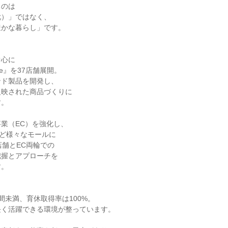
のは

）」ではなく、

かな暮らし」です。

心に

e』を37店舗展開。

ド製品を開発し、

映された商品づくりに

。

業（EC）を強化し、

など様々なモールに

舗とEC両輪での

握とアプローチを

。

間未満、育休取得率は100%。

く活躍できる環境が整っています。
