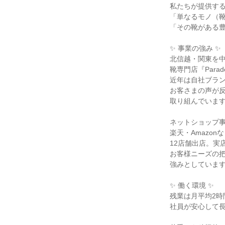
私たちが提供する
「単なるモノ（靴
「その靴がある豊
✨ 事業の強み ✨

北信越・関東を中
靴専門店『Parad
近年は自社ブラン
お客さまの声が反
取り組んでいます
ネットショップ事
楽天・Amazon
12店舗出店。実店
お客様ニーズの把
強みとしています
✨ 働く環境 ✨

残業は月平均2時
社員が安心して長