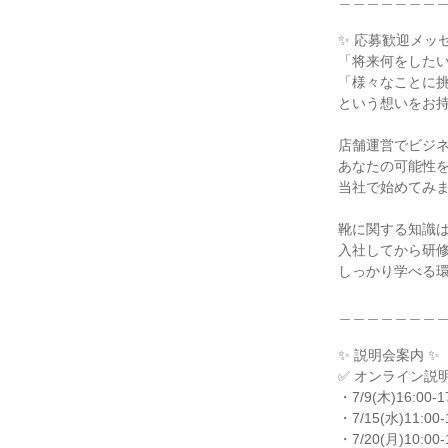
✨ 応募歓迎メッセ
「将来何をしたい
「様々なことに挑
という想いをお持
店舗運営でビジネ
あなたの可能性を
当社で始めてみま
靴に関する知識は
入社してから研修や
しっかり学べる環
＿＿＿＿＿＿＿＿
✨ 説明会案内 ✨

✅ オンライン説明
・7/9(木)16:00-17
・7/15(水)11:00-1
・7/20(月)10:00-1