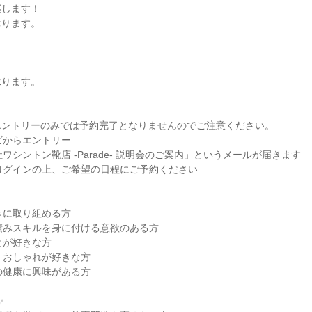
します！

ります。



ります。

ントリーのみでは予約完了となりませんのでご注意ください。

ビからエントリー

ワシントン靴店 -Parade- 説明会のご案内」というメールが届きます

ログインの上、ご希望の日程にご予約ください

きに取り組める方

積みスキルを身に付ける意欲のある方

とが好きな方

、おしゃれが好きな方

の健康に興味がある方


