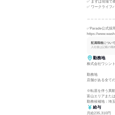
✅ まずは現場で
✅ ワークライフ
＿＿＿＿＿＿＿＿
✅Parade公式
https://www.wash
配属職種につい
入社後は記載の職
勤務地
株式会社ワシント
勤務地

店舗がある全ての
※転居を伴う異動
富山エリアまたは
勤務候補地：埼
給与
月給235,310円