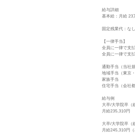
給与詳細

基本給：月給 23万
固定残業代：なし
【一律手当】

全員に一律で支払
全員に一律で支払
通勤手当（当社規
地域手当（東京・
家族手当

住宅手当（会社都
給与例

大卒/大学院卒（総
月給235,310円

大卒/大学院卒（
月給245,310円（