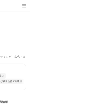
ケティング・広告・宣伝）
組む
手が裁量を持てる環境
考情報