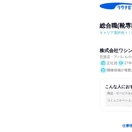
総合職(靴
キャリア選択色々！
株式会社ワシ
百貨店・アパレル小
正社員
27
職種候補が複数
こんな人にお
商品・サービスを
コミュニケーショ
人とたくさん会話
仕事