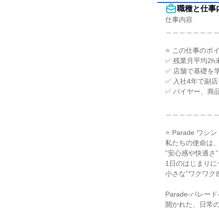
職種と仕事
仕事内容

＿＿＿＿＿＿＿＿
⭐ この仕事のポイン
✅ 残業月平均2h
✅ 店舗で基礎を
✅ 入社4年で副
✅ バイヤー、商
＿＿＿＿＿＿＿＿
⭐ Parade ワ
私たちの使命は、
”安心感や快適さ”
1日のはじまりに
小さな”ワクワク
Parade-パレ
開かれた、日常の