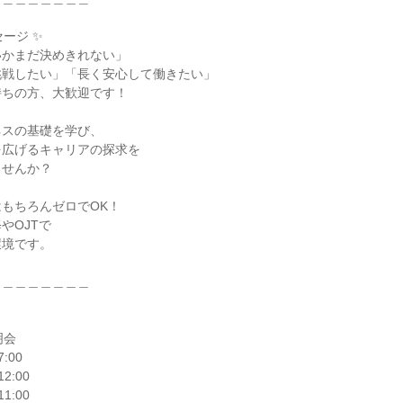
ージ ✨

かまだ決めきれない」

戦したい」「長く安心して働きたい」

ちの方、大歓迎です！

スの基礎を学び、

広げるキャリアの探求を

せんか？

もちろんゼロでOK！

OJTで

境です。

＿＿＿＿＿＿＿

会

:00

2:00

1:00
