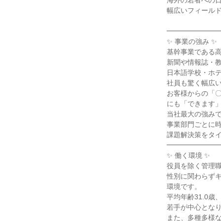
海外の若者への日
幅広いフィールド
━━━━━━━━
✨ 事業の強み ✨

基幹事業である高
新聞や情報誌・教
日本語学校・ホテ
社員も驚く幅広い
お客様からの「〇
にも「できます」
当社最大の強みで
事業部門ごとに時
課題解決策をタイ
━━━━━━━━
✨ 働く環境 ✨

役員を除く管理職の
性別に関わらずキ
環境です。

平均年齢31.0歳
若手が中心となり
また、多種多様な