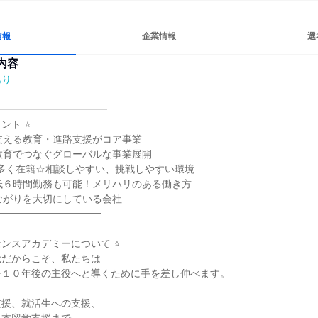
情報
企業情報
選
内容
あり
━━━━━━━━━━━

ト ⭐

支える教育・進路支援がコア事業

教育でつなぐグローバルな事業展開

代が多く在籍☆相談しやすい、挑戦しやすい環境

低６時間勤務も可能！メリハリのある働き方

ながりを大切にしている会社

━━━━━━━━━━

ンスアカデミーについて ⭐

だからこそ、私たちは

１０年後の主役へと導くために手を差し伸べます。

援、就活生への支援、
