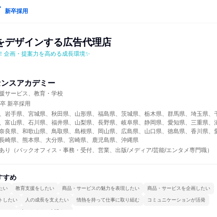
新卒採用
をデザインする広告代理店
業！企画・提案力を高める成長環境✨
センスアカデミー
援サービス、教育・学校
年卒 新卒採用
、岩手県、宮城県、秋田県、山形県、福島県、茨城県、栃木県、群馬県、埼玉県、
、富山県、石川県、福井県、山梨県、長野県、岐阜県、静岡県、愛知県、三重県、
奈良県、和歌山県、鳥取県、島根県、岡山県、広島県、山口県、徳島県、香川県、
長崎県、熊本県、大分県、宮崎県、鹿児島県、沖縄県
あり（バックオフィス・事務・受付、営業、出版/メディア/芸能/エンタメ専門職）
すすめ
たい
教育支援をしたい
商品・サービスの魅力を表現したい
商品・サービスを企画したい
トしたい
人の成長を支えたい
情熱を持って仕事に取り組む
コミュニケーションが活発
かける
人とたくさん会話する