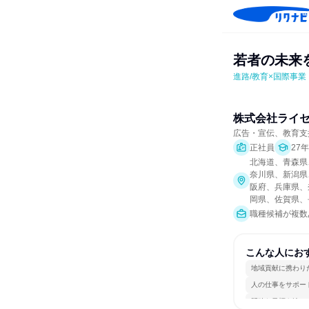
若者の未来
進路/教育×国際事
株式会社ライ
広告・宣伝、教育支
正社員
27
北海道、青森県
奈川県、新潟県
阪府、兵庫県、
岡県、佐賀県、
職種候補が複数
こんな人にお
地域貢献に携わり
人の仕事をサポー
明確な目標を追い