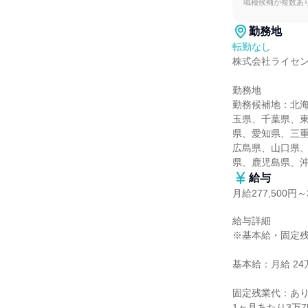
職種候補が複数あ
勤務地
転勤なし
株式会社ライセン
勤務地

勤務候補地：北
玉県、千葉県、
県、愛知県、三
広島県、山口県
県、鹿児島県、
給与
月給277,500円～3
給与詳細

※基本給・固定残
基本給：月給 24万円
固定残業代：あり
1ヶ月あたり3万75