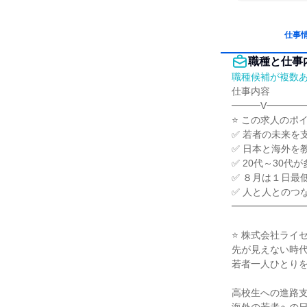
仕事
職種と仕事
職種候補が複数
仕事内容

━━━V━━━━
⭐ この求人のポイン
✅ 若者の未来を
✅ 日本と海外を
✅ 20代～30
✅ ８月は１日最
✅ 人と人とのつ
━━━━━━━━
⭐ 株式会社ライセ
先が見えない時代
若者一人ひとりを
高校生への進路支