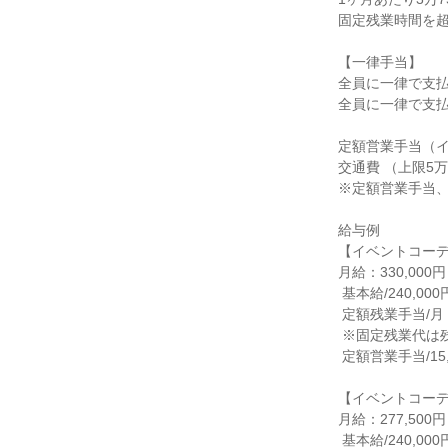
固定残業時間を超
【一律手当】

全員に一律で支払
全員に一律で支払
定額営業手当（イベ
交通費 （上限5万
※定額営業手当、
給与例

【イベントコーデ
月給：330,00
 基本給/240,000円

 定額残業手当/月：75,000円/40時間

 ※固定残業代は残業がない場合も支給し、超過する場合は別途支給

 定額営業手当/15,000円

【イベントコーデ
月給：277,50
 基本給/240,000円
