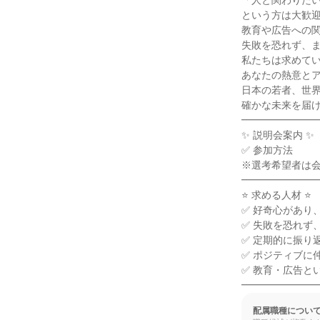
「人と関わりたい
という方は大歓迎
教育や広告への関
失敗を恐れず、ま
私たちは求めてい
あなたの熱意とア
日本の若者、世界
確かな未来を届け
━━━━━━━━
✨ 説明会案内 ✨

✅ 参加方法

※選考希望者は会
━━━━━━━━
⭐ 求める人材 ⭐

✅ 好奇心があり
✅ 失敗を恐れず
✅ 定期的に振り
✅ ポジティブに
✅ 教育・広告と
━━━━━━━
配属職種につい