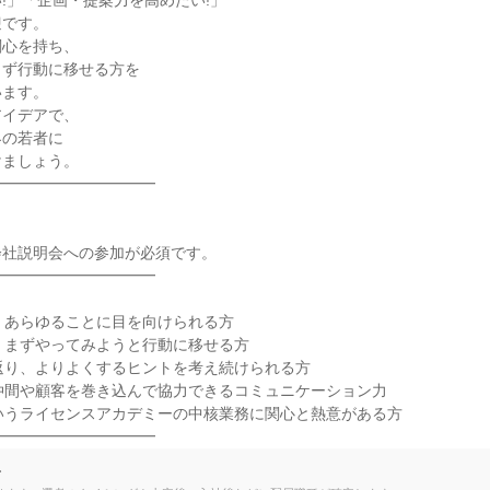
!」「企画・提案力を高めたい!」

です。

心を持ち、

ず行動に移せる方を

ます。

イデアで、

の若者に

ましょう。

━━━━━━━━━━

社説明会への参加が必須です。

━━━━━━━━━━

、あらゆることに目を向けられる方

、まずやってみようと行動に移せる方

返り、よりよくするヒントを考え続けられる方

仲間や顧客を巻き込んで協力できるコミュニケーション力

いうライセンスアカデミーの中核業務に関心と熱意がある方

━━━━━━━━━━━
て