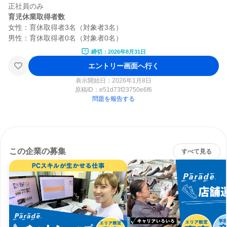
育児休業取得者数
女性：育休取得者3名（対象者3名）

締切：2026年8月31日
エントリー画面へ行く
表示開始日：2026年1月8日
原稿ID：
e51d73f23750e6f6
問題を報告する
この企業の募集
すべて見る