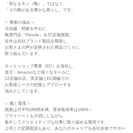
「単なるモノ（靴）」ではなく、

「その靴がある豊かな暮らし」です。

✨ 事業の強み ✨

北信越・関東を中心に

靴専門店『Parade』を37店舗展開。

近年は自社ブランド製品を開発し、

お客さまの声が反映された商品づくりに

取り組んでいます。

ネットショップ事業（EC）を強化し、

楽天・Amazonなど様々なモールに

12店舗出店。実店舗とEC両輪での

お客様ニーズの把握とアプローチを

強みとしています。

✨ 働く環境 ✨

残業は月平均2時間未満、育休取得率は100%！

プライベートを大切にしながら、

集中してクリエイティブな仕事に取り組める環境です。

上司との定期面談もあり、あなたのキャリアを会社全体でサポー