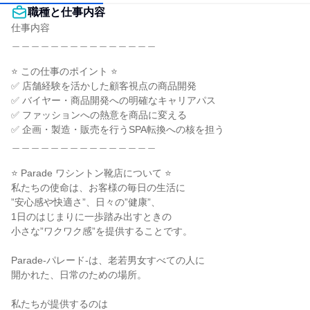
職種と仕事内容
仕事内容

＿＿＿＿＿＿＿＿＿＿＿＿＿＿＿

⭐ この仕事のポイント ⭐

✅ 店舗経験を活かした顧客視点の商品開発

✅ バイヤー・商品開発への明確なキャリアパス

✅ ファッションへの熱意を商品に変える

✅ 企画・製造・販売を行うSPA転換への核を担う

＿＿＿＿＿＿＿＿＿＿＿＿＿＿＿

⭐ Parade ワシントン靴店について ⭐

私たちの使命は、お客様の毎日の生活に

”安心感や快適さ”、日々の”健康”、

1日のはじまりに一歩踏み出すときの

小さな”ワクワク感”を提供することです。

Parade-パレード-は、老若男女すべての人に

開かれた、日常のための場所。

私たちが提供するのは
