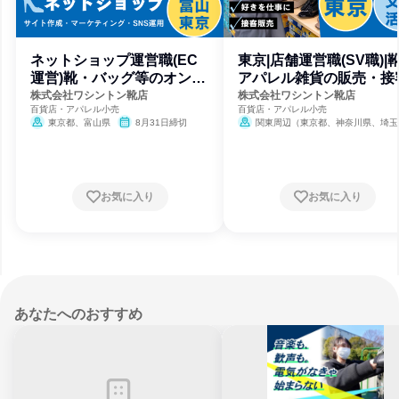
ネットショップ運営職(EC
東京|店舗運営職(SV職)|
運営)靴・バッグ等のオンラ
アパレル雑貨の販売・接
イン販売
株式会社ワシントン靴店
株式会社ワシントン靴店
百貨店・アパレル小売
百貨店・アパレル小売
東京都、富山県
8月31日締切
関東周辺（東京都、神奈川県、埼玉
県）
8月31日締切
お気に入り
お気に入り
あなたへのおすすめ