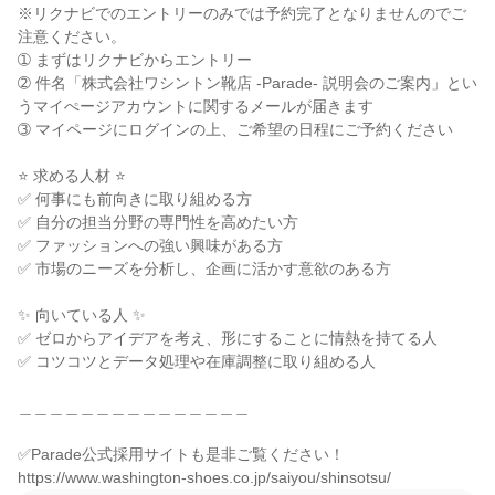
※リクナビでのエントリーのみでは予約完了となりませんのでご
注意ください。

➀ まずはリクナビからエントリー

➁ 件名「株式会社ワシントン靴店 -Parade- 説明会のご案内」とい
うマイぺージアカウントに関するメールが届きます

➂ マイページにログインの上、ご希望の日程にご予約ください

⭐ 求める人材 ⭐

✅ 何事にも前向きに取り組める方

✅ 自分の担当分野の専門性を高めたい方

✅ ファッションへの強い興味がある方

✅ 市場のニーズを分析し、企画に活かす意欲のある方

✨ 向いている人 ✨

✅ ゼロからアイデアを考え、形にすることに情熱を持てる人

✅ コツコツとデータ処理や在庫調整に取り組める人

＿＿＿＿＿＿＿＿＿＿＿＿＿＿＿

✅Parade公式採用サイトも是非ご覧ください！

https://www.washington-shoes.co.jp/saiyou/shinsotsu/