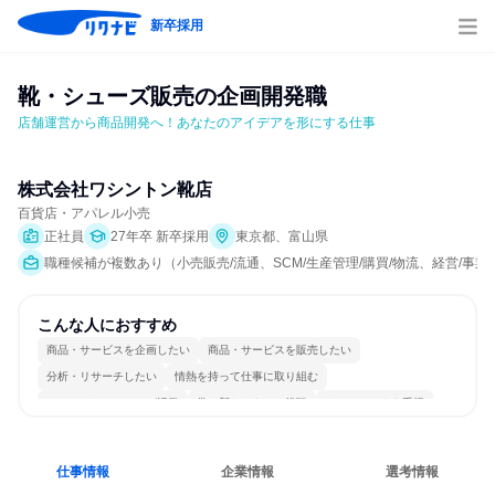
新卒採用
靴・シューズ販売の企画開発職
店舗運営から商品開発へ！あなたのアイデアを形にする仕事
株式会社ワシントン靴店
百貨店・アパレル小売
正社員
27年卒 新卒採用
東京都、富山県
職種候補が複数あり（小売販売/流通、SCM/生産管理/購買/物流、経営/事
こんな人におすすめ
商品・サービスを企画したい
商品・サービスを販売したい
分析・リサーチしたい
情熱を持って仕事に取り組む
コミュニケーションが活発
常に新しいものに挑戦
チームワークを重視
女性が働きやすい環境で働ける
一つの専門分野を極める
人とたくさん会話する
仕事情報
企業情報
選考情報