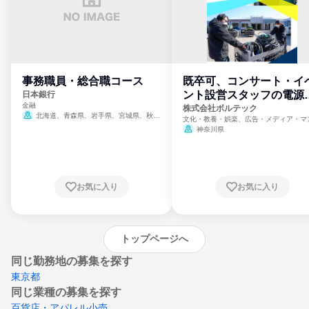
事務職員・総合職コース
既卒可、コンサート・イ
ント設営スタッフの電源
日本銀行
金融
門
株式会社ボルテック
北海道、青森県、岩手県、宮城県、秋田
文化・教養・娯楽、広告・メディア・マ
県、山形県、福島県、茨城県、群馬県、埼玉
ミ、電力・ガス・水道・エネルギー
神奈川県
県、東京都、神奈川県、新潟県、富山県、石
川県、福井県、山梨県、長野県、静岡県、愛
知県、京都府、大阪府、兵庫県、鳥取県、島
根県、岡山県、広島県、山口県、徳島県、香
川県、愛媛県、高知県、福岡県、佐賀県、長
お気に入り
お気に入り
崎県、熊本県、大分県、宮崎県、鹿児島県、
沖縄県
トップページへ
同じ勤務地の募集を探す
東京都
同じ業種の募集を探す
百貨店・アパレル小売