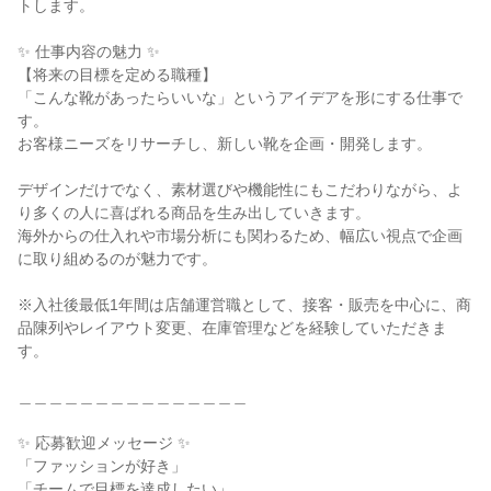
トします。

✨ 仕事内容の魅力 ✨

【将来の目標を定める職種】

「こんな靴があったらいいな」というアイデアを形にする仕事で
す。

お客様ニーズをリサーチし、新しい靴を企画・開発します。

デザインだけでなく、素材選びや機能性にもこだわりながら、よ
り多くの人に喜ばれる商品を生み出していきます。

海外からの仕入れや市場分析にも関わるため、幅広い視点で企画
に取り組めるのが魅力です。

※入社後最低1年間は店舗運営職として、接客・販売を中心に、商
品陳列やレイアウト変更、在庫管理などを経験していただきま
す。

＿＿＿＿＿＿＿＿＿＿＿＿＿＿＿

✨ 応募歓迎メッセージ ✨

「ファッションが好き」

「チームで目標を達成したい」
