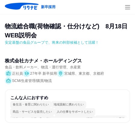
新卒採用
物流総合職(荷物確認・仕分けなど)　8月18日
WEB説明会
安定基盤の食品グループで、将来の幹部候補として活躍！
株式会社カナメ・ホールディングス
食品・飲料メーカー、物流・運行管理、水産業
正社員
27年卒 新卒採用
宮城県、東京都、京都府
SCM/生産管理/購買/物流
こんな人におすすめ
食生活・食育に関わりたい
地域貢献に携わりたい
商品・サービスを販売したい
人の仕事をサポートしたい
情熱を持って仕事に取り組む
コミュニケーションが活発
チームワークを重視
長く同じ会社に居続けられる
多様な職種の人と関われる
若手が裁量を持てる環境