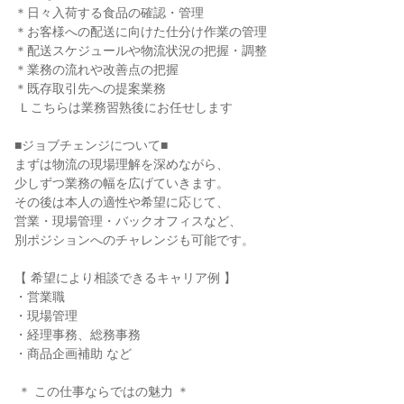
＊日々入荷する食品の確認・管理

＊お客様への配送に向けた仕分け作業の管理

＊配送スケジュールや物流状況の把握・調整

＊業務の流れや改善点の把握

＊既存取引先への提案業務

 Ｌこちらは業務習熟後にお任せします

■ジョブチェンジについて■

まずは物流の現場理解を深めながら、

少しずつ業務の幅を広げていきます。

その後は本人の適性や希望に応じて、

営業・現場管理・バックオフィスなど、

別ポジションへのチャレンジも可能です。

【 希望により相談できるキャリア例 】

・営業職

・現場管理

・経理事務、総務事務

・商品企画補助 など

 ＊ この仕事ならではの魅力 ＊
