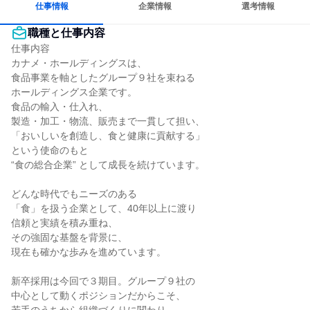
仕事情報
企業情報
選考情報
職種と仕事内容
仕事内容

カナメ・ホールディングスは、

食品事業を軸としたグループ９社を束ねる

ホールディングス企業です。

食品の輸入・仕入れ、

製造・加工・物流、販売まで一貫して担い、

「おいしいを創造し、食と健康に貢献する」

という使命のもと

“食の総合企業” として成長を続けています。

どんな時代でもニーズのある

「食」を扱う企業として、40年以上に渡り

信頼と実績を積み重ね、

その強固な基盤を背景に、

現在も確かな歩みを進めています。

新卒採用は今回で３期目。グループ９社の

中心として動くポジションだからこそ、
