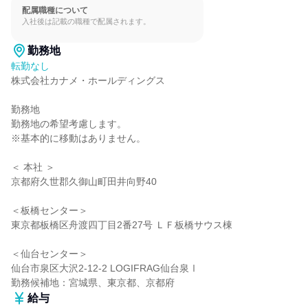
配属職種について
入社後は記載の職種で配属されます。
勤務地
転勤なし
株式会社カナメ・ホールディングス

勤務地

勤務地の希望考慮します。

※基本的に移動はありません。

＜ 本社 ＞

京都府久世郡久御山町田井向野40

＜板橋センター＞

東京都板橋区舟渡四丁目2番27号 ＬＦ板橋サウス棟

＜仙台センター＞

仙台市泉区大沢2-12-2 LOGIFRAG仙台泉Ⅰ

勤務候補地：宮城県、東京都、京都府
給与