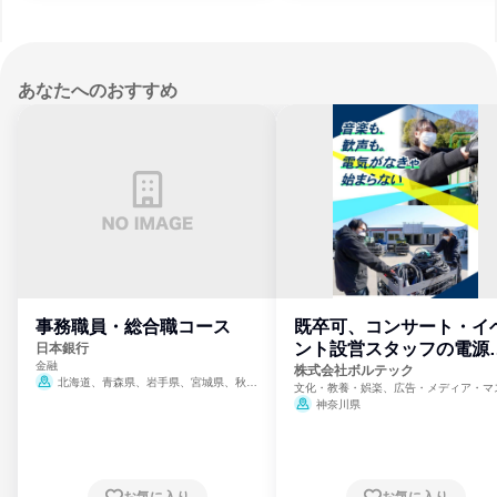
あなたへのおすすめ
事務職員・総合職コース
既卒可、コンサート・イ
ント設営スタッフの電源
日本銀行
金融
門
株式会社ボルテック
北海道、青森県、岩手県、宮城県、秋田
文化・教養・娯楽、広告・メディア・マ
県、山形県、福島県、茨城県、群馬県、埼玉
ミ、電力・ガス・水道・エネルギー
神奈川県
県、東京都、神奈川県、新潟県、富山県、石
川県、福井県、山梨県、長野県、静岡県、愛
知県、京都府、大阪府、兵庫県、鳥取県、島
根県、岡山県、広島県、山口県、徳島県、香
川県、愛媛県、高知県、福岡県、佐賀県、長
お気に入り
お気に入り