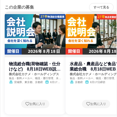
この企業の募集
すべて見る
物流総合職(荷物確認・仕分
水産品・農産品など食品
けなど) 8月18日WEB説明
業総合職 8月18日WEB
会
明会
株式会社カナメ・ホールディングス
株式会社カナメ・ホールディング
食品・飲料メーカー、物流・運行管理、水産
食品・飲料メーカー、物流・運行管理、
業
業
宮城県、東京都、京都府
8月17日
京都府
8月17日締切
締切
お気に入り
お気に入り