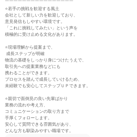
￣￣￣￣￣￣￣￣￣￣￣￣￣￣￣￣

⭐若手の挑戦を歓迎する風土

会社として新しい力を歓迎しており、

意見発信もしやすい環境です。

「これに挑戦してみたい」という声を

積極的に受け止める文化があります。

⭐現場理解から提案まで、

 成長ステップが明確

物流の基礎をしっかり身につけたうえで、

取引先への提案業務などにも

携わることができます。

プロセスを踏んで成長していけるため、

未経験でも安心してステップＵＰできます。

⭐親切で面倒見の良い先輩ばかり

業務の流れや考え方、

コミュニケーションの取り方まで

手厚くフォローします。

安心して質問できる雰囲気があり、

どんな方も馴染みやすい職場です。