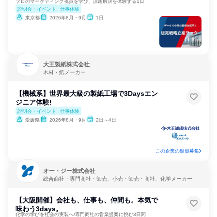
プロのマーケティング視点を学び、課題解決を体験する1日
説明会・イベント
仕事体験
東京都
2026年8月・9月
1日
大王製紙株式会社
木材・紙メーカー
【機械系】世界最大級の製紙工場で3Daysエン
ジニア体験!
説明会・イベント
仕事体験
愛媛県
2026年8月・9月
2日～4日
この企業の類似募集
オー・ジー株式会社
総合商社・専門商社・卸売、小売・卸売・商社、化学メーカー
【大阪開催】会社も、仕事も、仲間も。本気で
味わう3days。
化学の学びを社会の実装へ/専門商社の営業提案に挑む3日間