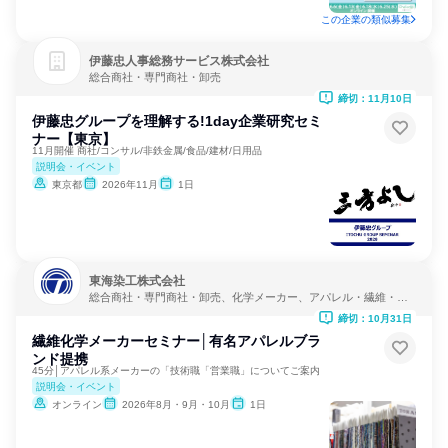
この企業の類似募集
伊藤忠人事総務サービス株式会社
総合商社・専門商社・卸売
締切：11月10日
伊藤忠グループを理解する!1day企業研究セミ
ナー【東京】
11月開催 商社/コンサル/非鉄金属/食品/建材/日用品
説明会・イベント
東京都
2026年11月
1日
東海染工株式会社
総合商社・専門商社・卸売、化学メーカー、アパレル・繊維・ス
ポーツメーカー
締切：10月31日
繊維化学メーカーセミナー│有名アパレルブラ
ンド提携
45分│アパレル系メーカーの「技術職「営業職」についてご案内
説明会・イベント
オンライン
2026年8月・9月・10月
1日