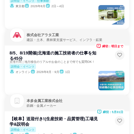
説明会・イベント
仕事体験
東京都
2026年8月
2日～4日
株式会社アラタ工業
建設・土木、農林業支援サービス、インフラ・鉱業
締切：明日まで
8/5、8/19開催|北海道の施工技術者の仕事を知
る45分
文理不問｜地方移住のリアルやお金のことまで何でも質問OK！
説明会・イベント
オンライン
2026年8月・9月
1日
本多金属工業株式会社
鉄鋼・金属メーカー
締切：5月31日
【岐阜】送迎付き!(生産技術・品質管理)工場見
学&説明会
説明会・イベント