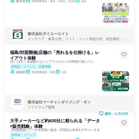
岐阜県
2026年8月・9月・10月・11月
1日
株式会社ダイユーエイト
インテリア・家具小売、ペット・ペット用品小売、総合商社・専
門商社・卸売
福島/対面開催|店舗の「売れるを仕掛ける」レ
イアウト体験
28／29卒｜未経験からレイアウトのコツが3時間で身につく
説明会・イベント
仕事体験
福島県
2026年8月・9月
1日
株式会社マーチャンダイジング・オン
ソフトウェア開発
締切：11月20日
大手メーカーなど約600社に頼られる「データ
×販売戦略」体験
【対面開催】データを武器に食品・日用品の未来をデザインする
説明会・イベント