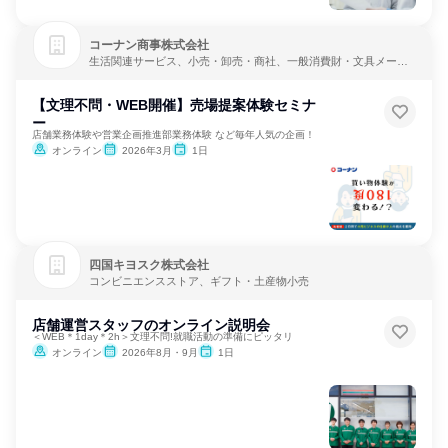
コーナン商事株式会社
生活関連サービス、小売・卸売・商社、一般消費財・文具メーカ
ー
【文理不問・WEB開催】売場提案体験セミナ
ー
店舗業務体験や営業企画推進部業務体験 など毎年人気の企画！
オンライン
2026年3月
1日
四国キヨスク株式会社
コンビニエンスストア、ギフト・土産物小売
店舗運営スタッフのオンライン説明会
＜WEB＊1day＊2h＞文理不問!就職活動の準備にピッタリ
オンライン
2026年8月・9月
1日