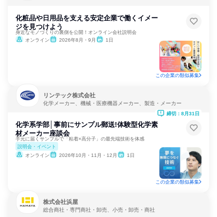
化粧品や日用品を支える安定企業で働くイメー
ジを見つけよう
身近なモノづくりの裏側を公開！オンライン会社説明会
オンライン
2026年8月・9月
1日
この企業の類似募集
リンテック株式会社
化学メーカー、機械・医療機器メーカー、製造・メーカー
締切：8月31日
化学系学部│事前にサンプル郵送!体験型化学素
材メーカー座談会
手元に届くサンプルで「粘着×高分子」の最先端技術を体感
説明会・イベント
オンライン
2026年10月・11月・12月
1日
この企業の類似募集
株式会社浜屋
総合商社・専門商社・卸売、小売・卸売・商社