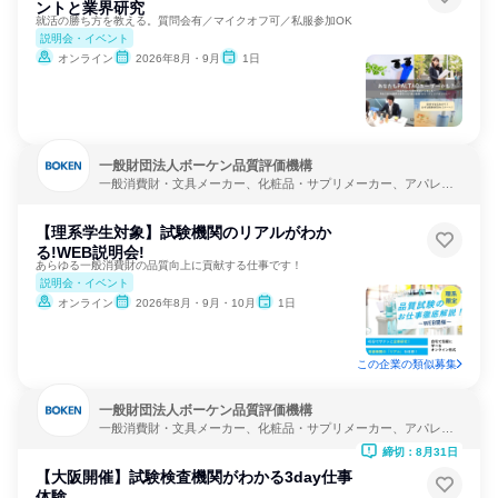
ントと業界研究
就活の勝ち方を教える。質問会有／マイクオフ可／私服参加OK
説明会・イベント
オンライン
2026年8月・9月
1日
一般財団法人ボーケン品質評価機構
一般消費財・文具メーカー、化粧品・サプリメーカー、アパレ
ル・繊維・スポーツメーカー
【理系学生対象】試験機関のリアルがわか
る!WEB説明会!
あらゆる一般消費財の品質向上に貢献する仕事です！
説明会・イベント
オンライン
2026年8月・9月・10月
1日
この企業の類似募集
一般財団法人ボーケン品質評価機構
一般消費財・文具メーカー、化粧品・サプリメーカー、アパレ
ル・繊維・スポーツメーカー
締切：8月31日
【大阪開催】試験検査機関がわかる3day仕事
体験