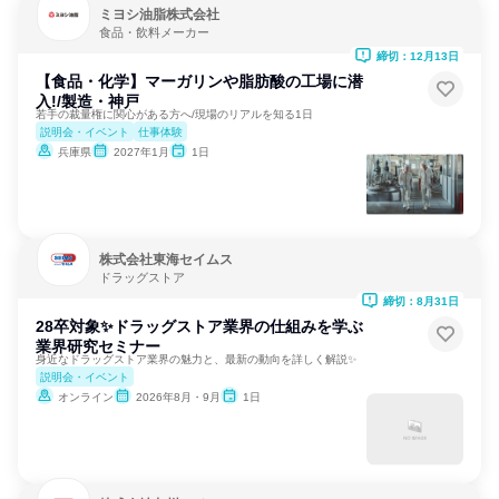
ミヨシ油脂株式会社
食品・飲料メーカー
締切：12月13日
【食品・化学】マーガリンや脂肪酸の工場に潜
入!/製造・神戸
若手の裁量権に関心がある方へ/現場のリアルを知る1日
説明会・イベント
仕事体験
兵庫県
2027年1月
1日
株式会社東海セイムス
ドラッグストア
締切：8月31日
28卒対象✨ドラッグストア業界の仕組みを学ぶ
業界研究セミナー
身近なドラッグストア業界の魅力と、最新の動向を詳しく解説✨️
説明会・イベント
オンライン
2026年8月・9月
1日