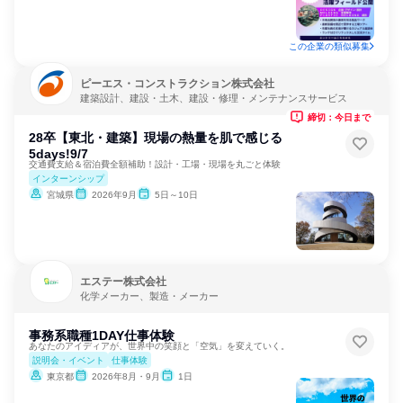
この企業の類似募集
ピーエス・コンストラクション株式会社
建築設計、建設・土木、建設・修理・メンテナンスサービス
締切：今日まで
28卒【東北・建築】現場の熱量を肌で感じる
5days!9/7
交通費支給＆宿泊費全額補助！設計・工場・現場を丸ごと体験
インターンシップ
宮城県
2026年9月
5日～10日
エステー株式会社
化学メーカー、製造・メーカー
事務系職種1DAY仕事体験
あなたのアイディアが、世界中の笑顔と「空気」を変えていく。
説明会・イベント
仕事体験
東京都
2026年8月・9月
1日