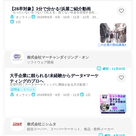
【28卒対象】3分で分かる!浜屋ご紹介動画
「もったいないをつないで応える」捨てない社会を目指す会社です
オンライン
2026年8月・9月・10月・11月・12月、2027年1月・2月
1日
この企業の類似募集
株式会社マーチャンダイジング・オン
ソフトウェア開発
締切：11月20日
大手企業に頼られる!未経験からデータ×マーケ
ティングのプロへ
文理不問｜データマーケティングに興味がある方大歓迎！
説明会・イベント
オンライン
2026年8月・9月・10月・11月
1日
株式会社ニシムタ
総合スーパー、スーパーマーケット、食品・飲料メーカー
締切：8月15日