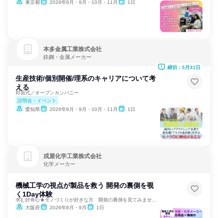
東京都
2026年8月・9月・10月・11月
1日
本多金属工業株式会社
鉄鋼・金属メーカー
締切：5月31日
生産技術/個別開催/理系のキャリアについて考
える
対面式／オープンカンパニー
説明会・イベント
愛知県
2026年8月・9月・10月・11月
1日
戎屋化学工業株式会社
化学メーカー
機械工学の視点が製品を救う 開発の裏側を覗
く1Day体験
求む好奇心★モノづくりが好きな方 開発の裏側を見てみませんか
大阪府
2026年8月・9月
1日