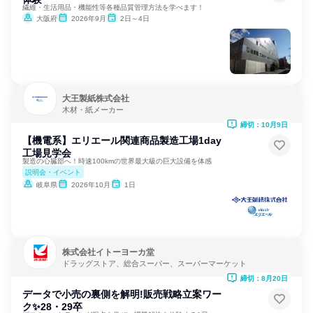
繊維・生活用品・機能性等各種品質管理方法を学べます！
大阪府
2026年9月
2日～4日
大王製紙株式会社
木材・紙メーカー
締切：10月9日
【機電系】エリエール関連商品製造工場1day
工場見学会
製造の心臓部へ！時速100kmの世界最大級の巨大設備を体感
説明会・イベント
岐阜県
2026年10月
1日
株式会社イトーヨーカ堂
ドラッグストア、総合スーパー、スーパーマーケット
締切：8月20日
データで小売の裏側を解明!販売戦略立案ワー
ク✨28・29卒