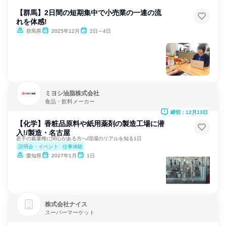
【群馬】2日間の短期集中で小売業の一連の流
れを体感!
群馬県
2025年12月
2日～4日
ミヨシ油脂株式会社
食品・飲料メーカー
締切：12月13日
【化学】香粧品原料や紙用薬剤の製造工場に潜
入!/製造・名古屋
若手の裁量権に関心がある方へ/現場のリアルを知る1日
説明会・イベント
仕事体験
愛知県
2027年1月
1日
株式会社ナイス
スーパーマーケット