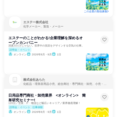
この企業の類似募集
エステー株式会社
化学メーカー、製造・メーカー
エステーのことがわかる!企業理解を深めるオ
ープンカンパニー
消臭力だけじゃない。世界中の笑顔をデザインする空気の仕事。
説明会・イベント
オンライン
2026年8月・9月
1日
株式会社あらた
化粧品・理美容用品小売、総合商社・専門商社・卸売、小売・卸
売・商社
日用品専門商社・卸売業界 <オンライン> 簡
単研究セミナー!
120分／営業・IT・物流など幅広いキャリア／業界徹底理解！
説明会・イベント
仕事体験
オンライン
2026年8月・9月
1日