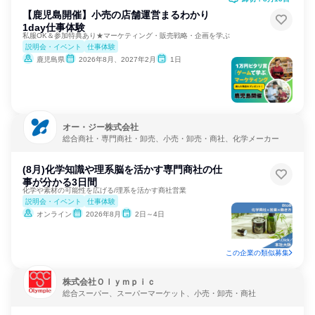
【鹿児島開催】小売の店舗運営まるわかり
1day仕事体験
私服OK＆参加特典あり★マーケティング・販売戦略・企画を学ぶ
説明会・イベント
仕事体験
鹿児島県
2026年8月、2027年2月
1日
オー・ジー株式会社
総合商社・専門商社・卸売、小売・卸売・商社、化学メーカー
(8月)化学知識や理系脳を活かす専門商社の仕
事が分かる3日間
化学や素材の可能性を広げる/理系を活かす商社営業
説明会・イベント
仕事体験
オンライン
2026年8月
2日～4日
この企業の類似募集
株式会社Ｏｌｙｍｐｉｃ
総合スーパー、スーパーマーケット、小売・卸売・商社