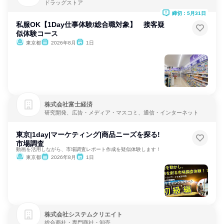
ドラッグストア
締切：5月31日
私服OK【1Day仕事体験/総合職対象】 接客疑
似体験コース
東京都
2026年8月
1日
株式会社富士経済
研究開発、広告・メディア・マスコミ、通信・インターネット
東京|1day|マーケティング|商品ニーズを探る!
市場調査
動画を活用しながら、市場調査レポート作成を疑似体験します！
東京都
2026年8月
1日
株式会社システムクリエイト
総合商社・専門商社・卸売