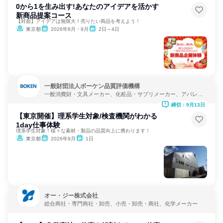
0から1を生み出す!あなたのアイデアを活かす
新商品提案コース
【対面】アイデアは無限大！売りたい商品を考えよう！
東京都
2026年8月・9月
2日～4日
一般財団法人ボーケン品質評価機構
一般消費財・文具メーカー、化粧品・サプリメーカー、アパレ
ル・繊維・スポーツメーカー
締切：9月13日
【東京開催】理系学生対象/検査機関がわかる
1day仕事体験
理系学生対象！様々な素材・製品の品質向上に携わります！
東京都
2026年9月
1日
オー・ジー株式会社
総合商社・専門商社・卸売、小売・卸売・商社、化学メーカー