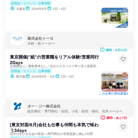
説明会・イベント
仕事体験
大阪府
2026年8月
2日～4日
株式会社トーヨ
木材・紙メーカー
締切：8月31日
東京開催|”紙”の営業職をリアル体験!営業同行
2Days
交通費あり／書類選考なし／自分のスタイルで寄り添う提案型営業
説明会・イベント
仕事体験
東京都
2026年8月・9月
2日～4日
この企業の類似募集
オー・ジー株式会社
総合商社・専門商社・卸売、小売・卸売・商社、化学メーカー
締切：あと7日
(東京対面/8月)会社も仕事も仲間も本気で味わ
う3days
化学の学びを社会の実装へ/専門商社の営業提案に挑む3日間