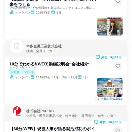
来をつくる
化学品専門商社／合成樹脂から最先端のエレクトロニクス素材まで
オンライン
2026年8月
1日
本多金属工業株式会社
鉄鋼・金属メーカー
締切：5月31日
10分でわかる!(WEB)動画説明会~会社紹介~
オープンカンパニー
説明会・イベント
オンライン
2026年8月・9月・10月・11月
1日
この企業の類似募集
株式会社PALTAC
化粧品・理美容用品小売、総合商社・専門商社・卸売、小売・卸
売・商社
締切：10月30日
【60分/WEB】現役人事が語る就活成功のポイ