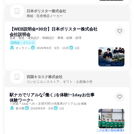
日本ポリスター株式会社
機械・医療機器メーカー
【WEB説明会×30分】日本ポリスター株式会社
会社説明会
営業・製造・電気設計・制御設計・事務・総務・経理
説明会・イベント
オンライン
2026年8月・9月・10月
1日
四国キヨスク株式会社
コンビニエンスストア、ギフト・土産物小売
駅ナカでリアルな｢働く｣を体験!~1dayお仕事
体験ワーク~
＜対面＊1day＊2h＞文理不問!小売業界の｢リアル｣を体験
香川県
2026年8月・9月
1日
この企業の類似募集