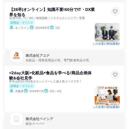
【28卒|オンライン】知識不要!60分でIT・DX業
界を知る
文理不問／IT／DX／地域貢献／システムエンジニア／営業
説明会・イベント
オンライン
2026年8月
1日
この企業の類似募集
株式会社アエナ
化粧品・理美容用品小売、専門飲食料品小売
<2day大阪>化粧品×食品を学べる!商品企画体
験&会社見学
昨年は約10,000名がエントリーした超人気コースです！
説明会・イベント
大阪府
2026年7月
2日～4日
この企業の類似募集
株式会社ベイシア
総合スーパー