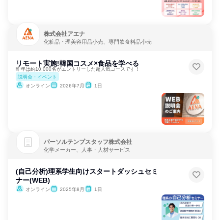
株式会社アエナ
化粧品・理美容用品小売、専門飲食料品小売
リモート実施!韓国コスメ×食品を学べる
昨年は約10,000名がエントリーした超人気コースです！
説明会・イベント
オンライン
2026年7月
1日
パーソルテンプスタッフ株式会社
化学メーカー、人事・人材サービス
(自己分析)理系学生向けスタートダッシュセミ
ナー(WEB)
オンライン
2025年8月
1日