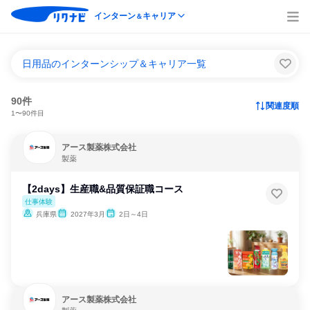
インターン
キャリア
＆
日用品のインターンシップ＆キャリア一覧
90件
関連度順
1〜90件目
アース製薬株式会社
製薬
【2days】生産職&品質保証職コース
仕事体験
兵庫県
2027年3月
2日～4日
アース製薬株式会社