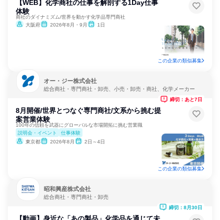
【WEB】化学商社の仕事を解剖する1Day仕事
体験
商社のダイナミズム/世界を動かす化学品専門商社
大阪府
2026年8月・9月
1日
この企業の類似募集
オー・ジー株式会社
総合商社・専門商社・卸売、小売・卸売・商社、化学メーカー
締切：あと7日
8月開催/世界とつなぐ専門商社/文系から挑む提
案営業体験
100年の信頼を武器にグローバルな市場開拓に挑む営業職
説明会・イベント
仕事体験
東京都
2026年8月
2日～4日
この企業の類似募集
昭和興産株式会社
総合商社・専門商社・卸売
締切：8月30日
【動画】身近な「あの製品」化学品を通じて未