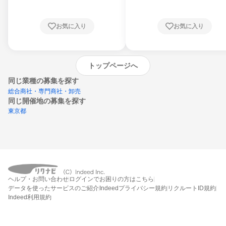
お気に入り
お気に入り
トップページへ
同じ業種の募集を探す
総合商社・専門商社・卸売
同じ開催地の募集を探す
東京都
エントリーするとプログラムの詳細案内を
ヘルプ・お問い合わせ
ログインでお困りの方はこちら
受け取れるようになります
データを使ったサービスのご紹介
Indeedプライバシー規約
リクルートID規約
Indeed利用規約
締切：2026年11月10日
エントリー画面へ