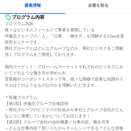
若手が裁量を持てる環境
募集情報
企業を知る
プログラム内容
プログラム内容
様々なビジネスフィールドで事業を展開している
伊藤忠グループの「人」「仕事」「働き方」を理解する1day企業
研究セミナーです。
商社グループとはどんなグループなのか、商社ビジネスをご理解
頂くプログラムをご用意しております。
国内マーケット、グローバルマーケットそれぞれのビジネスにお
いてどのような働き方が求められ、
営業職やコーポレートスタッフ等、様々な職種で必要な知識やス
キルはどのようなものなのかを理解いただきます。
＊実施プログラム
【第1部】伊藤忠グループ全体説明
～商社グループのビジネスの仕組みや本社とグループ会社がどん
なふうに連携しているかについてお話します！
【第2部】グループ会社の会社概要／仕事内容／働き方等
～どんな仕事内容？若いうちからチャレンジできる？どんな研修