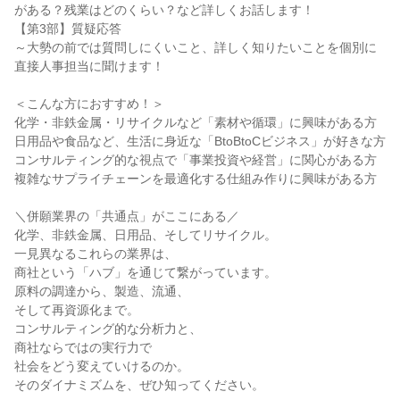
がある？残業はどのくらい？など詳しくお話します！
【第3部】質疑応答
～大勢の前では質問しにくいこと、詳しく知りたいことを個別に
直接人事担当に聞けます！
＜こんな方におすすめ！＞
化学・非鉄金属・リサイクルなど「素材や循環」に興味がある方
日用品や食品など、生活に身近な「BtoBtoCビジネス」が好きな方
コンサルティング的な視点で「事業投資や経営」に関心がある方
複雑なサプライチェーンを最適化する仕組み作りに興味がある方
＼併願業界の「共通点」がここにある／
化学、非鉄金属、日用品、そしてリサイクル。
一見異なるこれらの業界は、
商社という「ハブ」を通じて繋がっています。
原料の調達から、製造、流通、
そして再資源化まで。
コンサルティング的な分析力と、
商社ならではの実行力で
社会をどう変えていけるのか。
そのダイナミズムを、ぜひ知ってください。