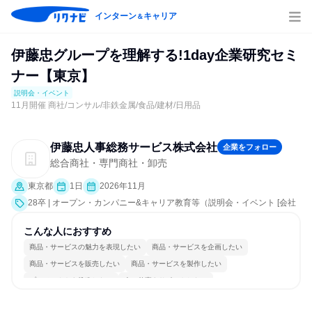
インターン
キャリア
＆
伊藤忠グループを理解する!1day企業研究セミ
ナー【東京】
説明会・イベント
11月開催 商社/コンサル/非鉄金属/食品/建材/日用品
伊藤忠人事総務サービス株式会社
企業をフォロー
総合商社・専門商社・卸売
東京都
1日
2026年11月
28卒 | オープン・カンパニー&キャリア教育等（説明会・イベント [会社
説明会、業界研究]）
こんな人におすすめ
商品・サービスの魅力を表現したい
商品・サービスを企画したい
商品・サービスを販売したい
商品・サービスを製作したい
プロジェクトを推進したい
人の仕事をサポートしたい
新規事業を立ち上げたい
情熱を持って仕事に取り組む
グローバル志向が強い