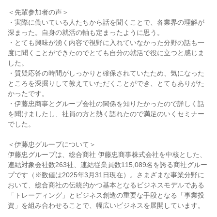
＜先輩参加者の声＞
・実際に働いている人たちから話を聞くことで、各業界の理解が
深まった。自身の就活の軸も定まったように思う。
・とても興味が湧く内容で視野に入れていなかった分野の話も一
度に聞くことができたのでとても自分の就活で役に立つと感じま
した。
・質疑応答の時間がしっかりと確保されていたため、気になった
ところを深掘りして教えていただくことができ、とてもありがた
かったです。
・伊藤忠商事とグループ会社の関係を知りたかったので詳しく話
を聞けましたし、社員の方と熱く語れたので満足のいくセミナー
でした。
＜伊藤忠グループについて＞
伊藤忠グループは、総合商社 伊藤忠商事株式会社を中核とした、
連結対象会社数263社、連結従業員数115,089名を誇る商社グルー
プです（※数値は2025年3月31日現在）。さまざまな事業分野に
おいて、総合商社の伝統的かつ基本となるビジネスモデルである
「トレーディング」とビジネス創造の重要な手段となる「事業投
資」を組み合わせることで、幅広いビジネスを展開しています。