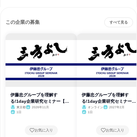
この企業の募集
すべて見る
伊藤忠グループを理解す
伊藤忠グループを理解す
る!1day企業研究セミナー【東
る!1day企業研究セミナー
京】
【WEB】
東京都
2026年11月
オンライン
2027年2月
1日
1日
お気に入り
お気に入り