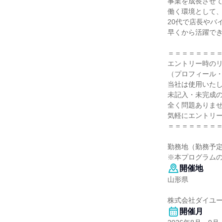
事業を成長させ
働く環境として
20代で店長やバ
早くから活躍で
＝＝＝＝＝＝＝
エントリー時の
（プロフィール
当社は使用いた
未記入・未完成
全く問題ありま
気軽にエントリ
＝＝＝＝＝＝＝
勤務地（勤務予
※本プログラム
開催地
山形県
株式会社ダイユ
開催月