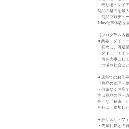
「売り場・レイ
商品の魅力を最
「商品プロデュ
1day仕事体験を
【プログラム内
⏩業界・ダイユ
・初めに、流通
・ダイユーエイ
・何を大事にし
・地域や社会に
⏩店舗でのお仕
（商品の整理・
・何気なくお店
実は商品の並べ
色々な「秘密」
それは…参加し
⏩振り返り・フ
・先輩社員との