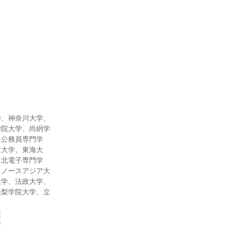
学、神奈川大学、
学院大学、尚絅学
報公務員専門学
京大学、東海大
東北電子専門学
、ノースアジア大
大学、法政大学、
山梨学院大学、立
校
校