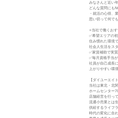
みなさんと近い
どんな質問にもN
・就活の心得、
思い切って何で
⭐当社で働くおす
✅希望エリアの
住み慣れた環境
社会人生活をス
✅家賃補助で実質
✅毎月資格手当
社員が自己成長
上がりやすい環
【ダイユーエイ
当社は東北・北
ホームセンター7
店舗経営を行っ
流通小売業とは
供給するライフ
時代の変化に合