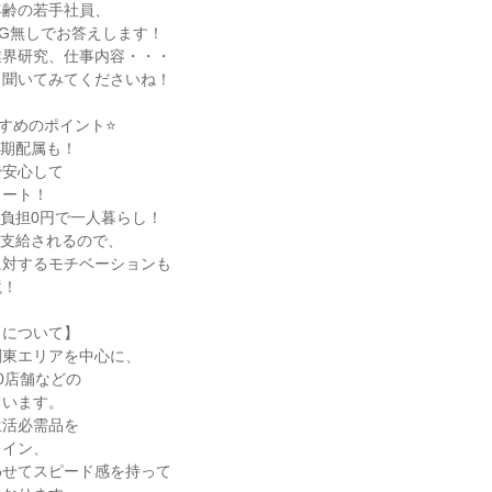
年齢の若手社員、
G無しでお答えします！
業界研究、仕事内容・・・
も聞いてみてくださいね！
すめのポイント⭐
初期配属も！
で安心して
タート！
負担0円で一人暮らし！
が支給されるので、
に対するモチベーションも
境！
トについて】
関東エリアを中心に、
0店舗などの
ています。
生活必需品を
ライン、
わせてスピード感を持って