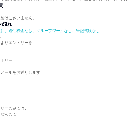
費
支給はございません。
の流れ
順）、適性検査なし、グループワークなし、筆記試験なし
れ
ビよりエントリーを
ントリー
内メールをお送りします
トリーのみでは、
ませんので
。