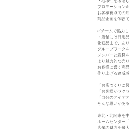
・地域性を考慮
プロモーション
お客様視点での
商品企画を体験
✅チームで協力
・店舗には日用
化粧品まで、あ
グループワーク
メンバーと意見
より魅力的な売
お客様に響く商
作り上げる達成
「お店づくりに
「お客様がワク
「自分のアイデ
そんな思いがある
東北・北関東を
ホームセンター
店舗の魅力を最