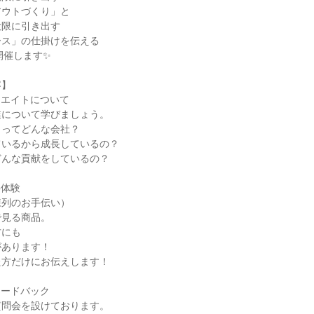
アウトづくり」と
大限に引き出す
ース」の仕掛けを伝える
開催します✨
容】
ーエイトについて
業について学びましょう。
トってどんな会社？
ているから成長しているの？
どんな貢献をしているの？
事体験
陳列のお手伝い）
で見る商品。
方にも
があります！
た方だけにお伝えします！
ィードバック
質問会を設けております。