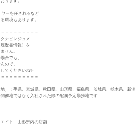
ております。
、
イヤーを任されるなど
きる環境もあります。
＝＝＝＝＝＝＝＝＝＝
リクナビレジュメ
・履歴書情報）を
しません。
の場合でも、
せんので、
ーしてくださいね✨
＝＝＝＝＝＝＝＝＝＝
定地）：手県、宮城県、秋田県、山形県、福島県、茨城県、栃木県、新
の開催地ではなく入社された際の配属予定勤務地です
ーエイト 山形県内の店舗