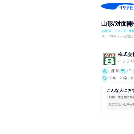
山形/対面
説明会・イベント
仕
28／29卒｜未経
株式会
インテ
山形県
1日
28卒・29卒 
こんな人にお
動物・生き物に携
経営に近い仕事が
若手が裁量を持て