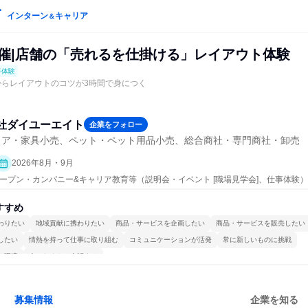
インターン
キャリア
＆
開催|店舗の「売れるを仕掛ける」レイアウト体験
事体験
験からレイアウトのコツが3時間で身につく
社ダイユーエイト
企業をフォロー
リア・家具小売、ペット・ペット用品小売、総合商社・専門商社・卸売
2026年8月・9月
| オープン・カンパニー&キャリア教育等（説明会・イベント [職場見学会]、仕事体験）
すすめ
わりたい
地域貢献に携わりたい
商品・サービスを企画したい
商品・サービスを販売したい
したい
情熱を持って仕事に取り組む
コミュニケーションが活発
常に新しいものに挑戦
る環境
人とたくさん会話する
募集情報
企業を知る