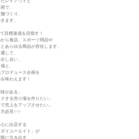
したレイアウトと
企画で、
店舗づくり、
できます。
して目標達成を目指す！
品から食品、スポーツ用品や
りとあらゆる商品が存在します。
を通して、
を出し合い、
り場と、
品プロデュース企画を
感を味わえます！
興味がある」
ワクする売り場を作りたい」
アで売上をアップさせたい」
方必見✨✨
中心に出店する
「ダイユーエイト」が
大限に引き出す