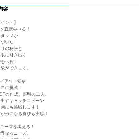
内容
ポイント】
ウを直接学べる！
スタッフが
基づいた
くりの秘訣と
大限に引き出す
法を伝授！
体験ができます。
レイアウト変更
ースに挑戦！
OPの作成、照明の工夫、
き出すキャッチコピーや
企画にも挑戦します！
アが形になる喜びも実感！
のニーズを考える！
で異なるニーズ。