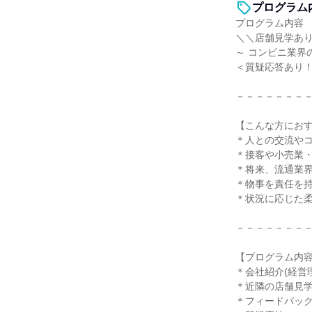
プログラム
プログラム内容
＼＼店舗見学あ
～ コンビニ業界
＜質疑応答あり
－－－－－－－
【こんな方にお
＊人との交流や
＊接客や小売業
＊将来、流通業
＊物事を責任を
＊状況に応じた
－－－－－－－
【プログラム内
＊会社紹介(経営
＊近隣の店舗見
＊フィードバッ