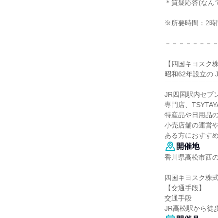
＊質疑応答(なん
※所要時間：2時間
－－－－－－－
【四国キヨスク株
昭和62年設立の
￣￣￣￣￣￣￣
JR四国駅内セブン
専門店、TSYT
特産品や日用品
小売店舗の運営
ある方におすす
開催地
香川県高松市西
四国キヨスク株
【交通手段】
交通手段
JR高松駅から徒