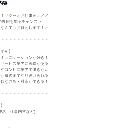
内容
り！サクッとお仕事紹介／／
の裏側を知るチャンス ～
！なんでもお答えします！＞
－－－－－－－－－－－－－
すすめ】
コミュニケーションが好き！
・サービス業界に興味がある
界やコンビニ業界で働きたい
持ち最後までやり遂げられる
柔軟な判断・対応ができる！
－－－－－－－－－－－－－
容】
理念・仕事内容など)
学
ク