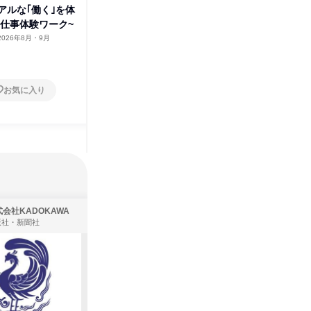
アルな｢働く｣を体
お客様に喜ばれるおみやげと
yお仕事体験ワーク~
は?~1day*店舗見学ワーク~
2026年8月・9月
香川県
2026年8月・9月
1日
お気に入り
お気に入り
会社KADOKAWA
株式会社住まいず
版社・新聞社
製造・メーカー、建築設計