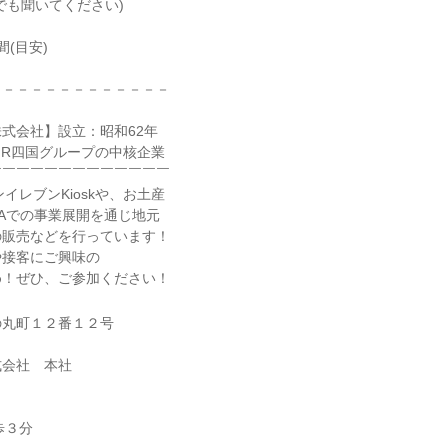
でも聞いてください)
(目安)
－－－－－－－－－－－－－
式会社】設立：昭和62年
 JR四国グループの中核企業
￣￣￣￣￣￣￣￣￣￣￣￣￣
イレブンKioskや、お土産
AYAでの事業展開を通じ地元
の販売などを行っています！
や接客にご興味の
め！ぜひ、ご参加ください！
の丸町１２番１２号
式会社 本社
歩３分