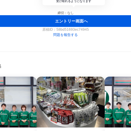
受け取れるようになります
締切：なし
エントリー画面へ
原稿ID：
58bd51693ec74945
問題を報告する
集