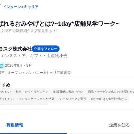
インターン
キャリア
＆
れるおみやげとは?~1day*店舗見学ワーク~
h＞文理不問!職種紹介＆店舗見学あり!
ヨスク株式会社
企業をフォロー
ニエンスストア、ギフト・土産物小売
2026年8月・9月
29卒 | オープン・カンパニー&キャリア教育等
すすめ
わりたい
都市・街づくりがしたい
地域貢献に携わりたい
商品・サービスの魅力を表現した
販売したい
コミュニケーションが活発
チームワークを重視
自分の好きな時間で働ける
関われる
人とたくさん会話する
募集情報
企業を知る