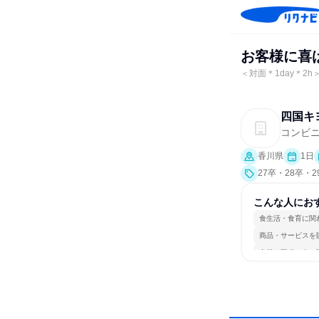
お客様に喜ば
＜対面＊1day＊2
四国キ
コンビ
香川県
1日
27卒・28卒・
こんな人にお
食生活・食育に関
商品・サービスを
多様な職種の人と