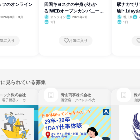
ッフのオンライン
四国キヨスクの中身がわか
駅ナカでリ
る!WEBオープンカンパニー開
験!~1da
催!
2026年8月・9月
オンライン
2026年2月
香川県
1日
1日
気に入り
お気に入り
緒に見られている募集
ニック株式会社
青山商事株式会社
株式
・電子機器メーカー
百貨店・アパレル小売
出