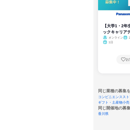
【大学1・2年
ックキャリア
ム
オンライン
1日
お
同じ業種の募集
コンビニエンススト
ギフト・土産物小売
同じ開催地の募
香川県