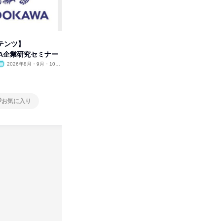
テンツ】
先着順・選考なし|注文住宅の総
タカラト
WA企業研究セミナー
合職|会社説明会&社長座談会
ビ」を学
2026年8月・9月・10
オンライン
2026年8月・9月
オンラ
月・11月・12月
1日
1日
お気に入り
お気に入り