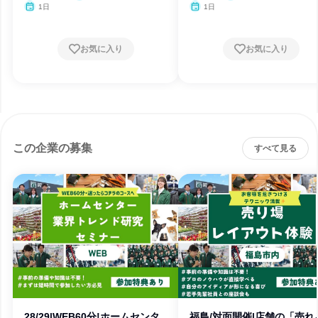
1日
1日
お気に入り
お気に入り
この企業の募集
すべて見る
28/29|WEB60分!ホームセンタ
福島/対面開催|店舗の「売れ