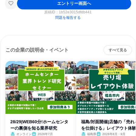
エントリー画面へ
原稿ID：
1b52e3015dfdb441
問題を報告する
この企業の説明会・イベント
すべて見る
28/29|WEB60分!ホームセンタ
福島/対面開催|店舗の「売れ
ーの裏側を知る業界研究
を仕掛ける」レイアウト体
オンライン
2026年7月
福島県
2026年8月・9月