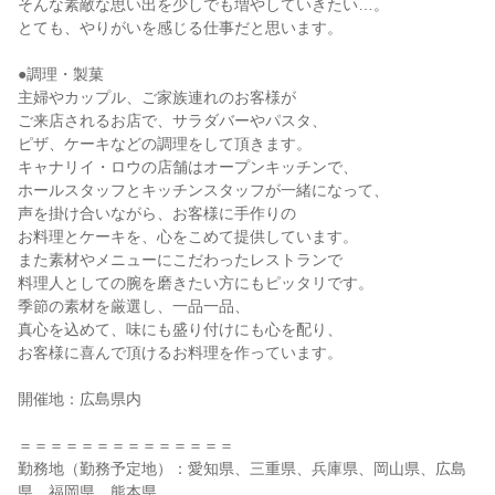
そんな素敵な思い出を少しでも増やしていきたい…。
とても、やりがいを感じる仕事だと思います。
●調理・製菓
主婦やカップル、ご家族連れのお客様が
ご来店されるお店で、サラダバーやパスタ、
ピザ、ケーキなどの調理をして頂きます。
キャナリイ・ロウの店舗はオープンキッチンで、
ホールスタッフとキッチンスタッフが一緒になって、
声を掛け合いながら、お客様に手作りの
お料理とケーキを、心をこめて提供しています。
また素材やメニューにこだわったレストランで
料理人としての腕を磨きたい方にもピッタリです。
季節の素材を厳選し、一品一品、
真心を込めて、味にも盛り付けにも心を配り、
お客様に喜んで頂けるお料理を作っています。
開催地：広島県内
＝＝＝＝＝＝＝＝＝＝＝＝＝＝
勤務地（勤務予定地）：愛知県、三重県、兵庫県、岡山県、広島
県、福岡県、熊本県