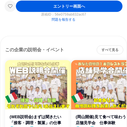
エントリー画面へ
原稿ID：
56e0759ab832ac67
問題を報告する
この企業の説明会・イベント
すべて見る
(WEB説明会)まずは聞きたい
(岡山開催)見て食べて味わ
「接客・調理・製菓」の仕事
店舗見学会 仕事体験