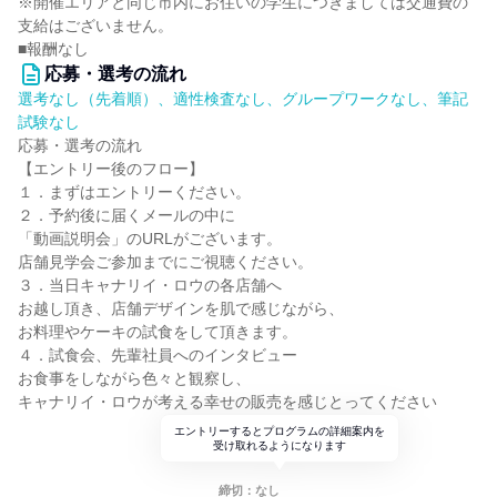
※開催エリアと同じ市内にお住いの学生につきましては交通費の
支給はございません。
■報酬なし
応募・選考の流れ
選考なし（先着順）、適性検査なし、グループワークなし、筆記
試験なし
応募・選考の流れ
【エントリー後のフロー】
１．まずはエントリーください。
２．予約後に届くメールの中に
「動画説明会」のURLがございます。
店舗見学会ご参加までにご視聴ください。
３．当日キャナリイ・ロウの各店舗へ
お越し頂き、店舗デザインを肌で感じながら、
お料理やケーキの試食をして頂きます。
４．試食会、先輩社員へのインタビュー
お食事をしながら色々と観察し、
キャナリイ・ロウが考える幸せの販売を感じとってください
エントリーするとプログラムの詳細案内を
受け取れるようになります
締切：なし