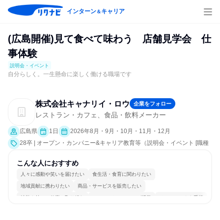
インターン
キャリア
＆
(広島開催)見て食べて味わう 店舗見学会 仕
事体験
説明会・イベント
自分らしく。一生懸命に楽しく働ける職場です
株式会社キャナリイ・ロウ
企業をフォロー
レストラン・カフェ、食品・飲料メーカー
広島県
1日
2026年8月・9月・10月・11月・12月
28卒 | オープン・カンパニー&キャリア教育等（説明会・イベント [職種
研究、課題解決プログラム、職場見学会、社員交流会、会社説明会、業
界研究]）
こんな人におすすめ
人々に感動や笑いを届けたい
食生活・食育に関わりたい
地域貢献に携わりたい
商品・サービスを販売したい
情熱を持って仕事に取り組む
コミュニケーションが活発
チームワークを重視
女性が働きやすい環境で働ける
一つの専門分野を極める