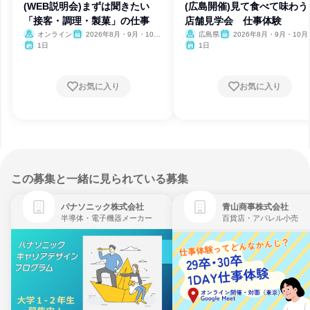
(WEB説明会)まずは聞きたい
(広島開催)見て食べて味わ
「接客・調理・製菓」の仕事
店舗見学会 仕事体験
オンライン
2026年8月・9月・10
広島県
2026年8月・9月・10月
月・11月・12月
月・12月
1日
1日
お気に入り
お気に入り
この募集と一緒に見られている募集
パナソニック株式会社
青山商事株式会社
半導体・電子機器メーカー
百貨店・アパレル小売