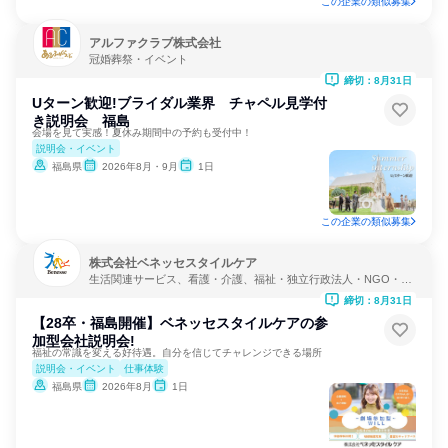
この企業の類似募集
アルファクラブ株式会社
冠婚葬祭・イベント
締切：8月31日
Uターン歓迎!ブライダル業界 チャペル見学付
き説明会 福島
会場を見て実感！夏休み期間中の予約も受付中！
説明会・イベント
福島県
2026年8月・9月
1日
この企業の類似募集
株式会社ベネッセスタイルケア
生活関連サービス、看護・介護、福祉・独立行政法人・NGO・N
PO
締切：8月31日
【28卒・福島開催】ベネッセスタイルケアの参
加型会社説明会!
福祉の常識を変える好待遇。自分を信じてチャレンジできる場所
説明会・イベント
仕事体験
福島県
2026年8月
1日