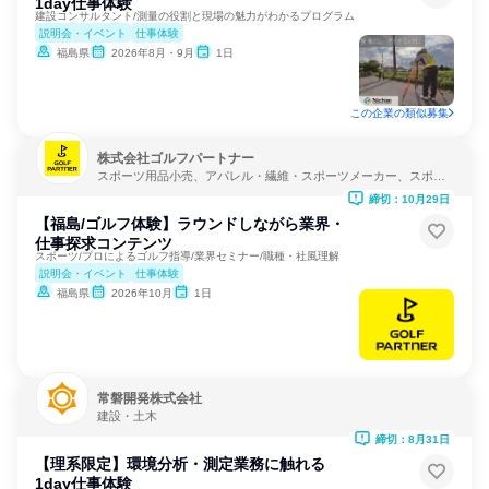
1day仕事体験
建設コンサルタント/測量の役割と現場の魅力がわかるプログラム
説明会・イベント
仕事体験
福島県
2026年8月・9月
1日
この企業の類似募集
株式会社ゴルフパートナー
スポーツ用品小売、アパレル・繊維・スポーツメーカー、スポー
ツ・レクリエーション
締切：10月29日
【福島/ゴルフ体験】ラウンドしながら業界・
仕事探求コンテンツ
スポーツ/プロによるゴルフ指導/業界セミナー/職種・社風理解
説明会・イベント
仕事体験
福島県
2026年10月
1日
常磐開発株式会社
建設・土木
締切：8月31日
【理系限定】環境分析・測定業務に触れる
1day仕事体験