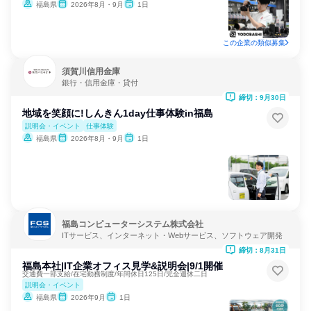
福島県
2026年8月・9月
1日
この企業の類似募集
須賀川信用金庫
銀行・信用金庫・貸付
締切：9月30日
地域を笑顔に!しんきん1day仕事体験in福島
説明会・イベント
仕事体験
福島県
2026年8月・9月
1日
福島コンピューターシステム株式会社
ITサービス、インターネット・Webサービス、ソフトウェア開発
締切：8月31日
福島本社|IT企業オフィス見学&説明会|9/1開催
交通費一部支給/在宅勤務制度/年間休日125日/完全週休二日
説明会・イベント
福島県
2026年9月
1日