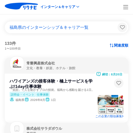
インターン
キャリア
＆
福島県のインターンシップ＆キャリア一覧
133件
関連度順
1〜100件目
常磐興産株式会社
文化・教養・娯楽、ホテル・旅館
締切：8月20日
ハワイアンズの接客体験・極上サービスを学
ぶ!1day仕事体験
「笑顔」で人を動かすプロの技術。福島から感動を届ける1日。
説明会・イベント
仕事体験
福島県
2026年8月
1日
この企業の類似募集
株式会社サラダボウル