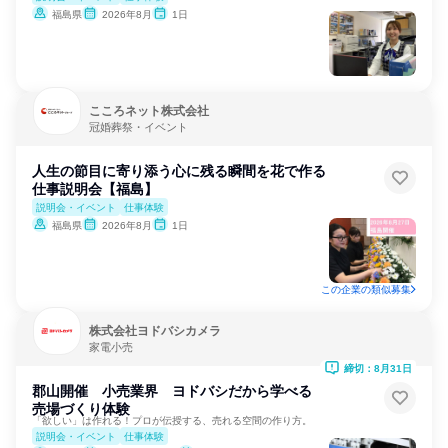
福島県
2026年8月
1日
こころネット株式会社
冠婚葬祭・イベント
人生の節目に寄り添う心に残る瞬間を花で作る
仕事説明会【福島】
説明会・イベント
仕事体験
福島県
2026年8月
1日
この企業の類似募集
株式会社ヨドバシカメラ
家電小売
締切：8月31日
郡山開催 小売業界 ヨドバシだから学べる
売場づくり体験
「欲しい」は作れる！プロが伝授する、売れる空間の作り方。
説明会・イベント
仕事体験