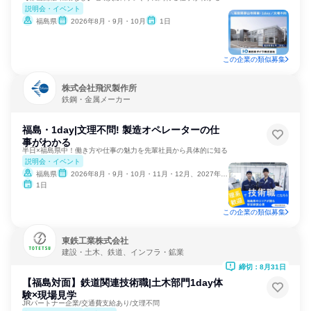
説明会・イベント
福島県
2026年8月・9月・10月
1日
この企業の類似募集
株式会社飛沢製作所
鉄鋼・金属メーカー
福島・1day|文理不問! 製造オペレーターの仕
事がわかる
半日×福島県中！働き方や仕事の魅力を先輩社員から具体的に知る
説明会・イベント
福島県
2026年8月・9月・10月・11月・12月、2027年1月・2月
1日
この企業の類似募集
東鉄工業株式会社
建設・土木、鉄道、インフラ・鉱業
締切：8月31日
【福島対面】鉄道関連技術職|土木部門1day体
験×現場見学
JRパートナー企業/交通費支給あり/文理不問