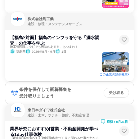
株式会社島工業
建設・修理・メンテナンスサービス
【福島×対面】福島のインフラを守る「漏水調
査」の仕事を学ぶ
施工管理職に少しでも興味のある方、あつまれ！
福島県
2026年8月・9月
1日
この企業の類似募集
条件を保存して新着募集を
受け取る
受け取りましょう
東日本ダイワ株式会社
建設・土木、ホテル・旅館、不動産管理
締切：8月31日
業界研究におすすめ|営業・不動産開発が学べ
る1day仕事体験
【郡山開催/転勤なし】地域貢献/街づくりに関わる仕事がわかる