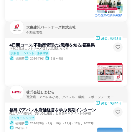
この企業の類似募集
大東建託パートナーズ株式会社
不動産管理
締切：8月16日
4日間コース/不動産管理の2職種を知る/福島県
※8/16最終エントリー〆切！お見逃しなく※
説明会・イベント
仕事体験
福島県
2026年9月
2日～4日
株式会社しまむら
百貨店・アパレル小売、アパレル・繊維・スポーツメーカー
締切：9月30日
福島でアパレル店舗経営を学ぶ長期インターン
売上7,000億円の「売れる仕組み」と店舗マネジメントを体感
インターンシップ
福島県
2026年8月・9月・10月・11月・12月、2027年1月
25日以上