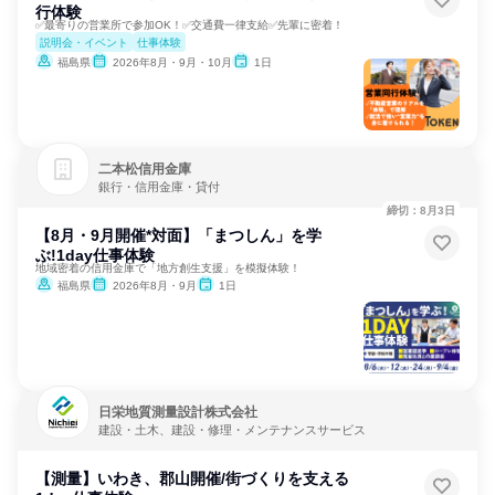
行体験
✅最寄りの営業所で参加OK！✅交通費一律支給✅先輩に密着！
説明会・イベント
仕事体験
福島県
2026年8月・9月・10月
1日
二本松信用金庫
銀行・信用金庫・貸付
締切：8月3日
【8月・9月開催*対面】「まつしん」を学
ぶ!1day仕事体験
地域密着の信用金庫で「地方創生支援」を模擬体験！
福島県
2026年8月・9月
1日
日栄地質測量設計株式会社
建設・土木、建設・修理・メンテナンスサービス
【測量】いわき、郡山開催/街づくりを支える