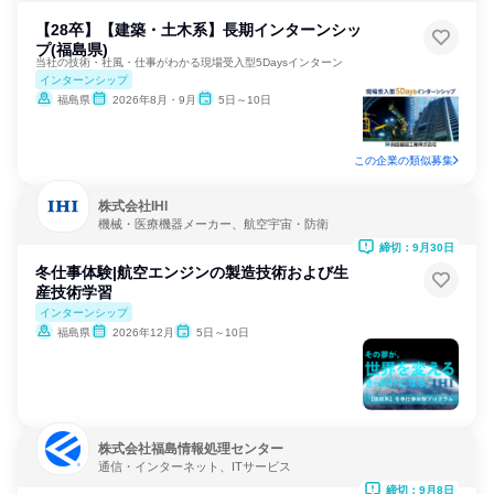
【28卒】【建築・土木系】長期インターンシッ
プ(福島県)
当社の技術・社風・仕事がわかる現場受入型5Daysインターン
インターンシップ
福島県
2026年8月・9月
5日～10日
この企業の類似募集
株式会社IHI
機械・医療機器メーカー、航空宇宙・防衛
締切：9月30日
冬仕事体験|航空エンジンの製造技術および生
産技術学習
インターンシップ
福島県
2026年12月
5日～10日
株式会社福島情報処理センター
通信・インターネット、ITサービス
締切：9月8日