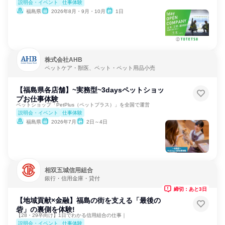
説明会・イベント
仕事体験
福島県
2026年8月・9月・10月
1日
株式会社AHB
ペットケア・獣医、ペット・ペット用品小売
【福島県各店舗】~実務型~3daysペットショッ
プお仕事体験
ペットショップ「PetPlus（ペットプラス）」を全国で運営
説明会・イベント
仕事体験
福島県
2026年7月
2日～4日
相双五城信用組合
銀行・信用金庫・貸付
締切：あと3日
【地域貢献×金融】福島の街を支える「最後の
砦」の裏側を体験!
【28・29卒向け】1日でわかる信用組合の仕事｜
説明会・イベント
仕事体験