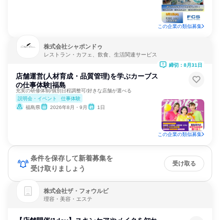
この企業の類似募集
株式会社シャポンドゥ
レストラン・カフェ、飲食、生活関連サービス
締切：8月31日
店舗運営(人材育成・品質管理)を学ぶカーブス
の仕事体験|福島
充実の研修体制/個別日程調整可/好きな店舗が選べる
説明会・イベント
仕事体験
福島県
2026年8月・9月
1日
この企業の類似募集
条件を保存して新着募集を
受け取る
受け取りましょう
株式会社ザ・フォウルビ
理容・美容・エステ