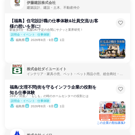
伊藤建設株式会社
建築設計、建設・土木、不動産仲介
【福島】住宅設計職の仕事体験&社員交流/お客
様の想いを形に!
駅徒歩5分・私服OK/予定の合間にサクッと業界研究！
説明会・イベント
仕事体験
福島県
2026年8月・9月
1日
株式会社ダイユーエイト
インテリア・家具小売、ペット・ペット用品小売、総合商社・専
門商社・卸売
福島/文理不問|街を守るインフラ企業の役割を
知る仕事体験
28卒／対面／「もしも」の時のホームセンターの役割とは
説明会・イベント
仕事体験
福島県
2026年8月・9月
1日
この企業の類似募集