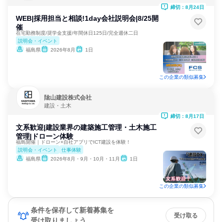
締切：8月24日
WEB|採用担当と相談!1day会社説明会|8/25開
催
在宅勤務制度/奨学金支援/年間休日125日/完全週休二日
説明会・イベント
福島県
2026年8月
1日
この企業の類似募集
隂山建設株式会社
建設・土木
締切：8月17日
文系歓迎|建設業界の建築施工管理・土木施工
管理|ドローン体験
福島開催｜ドローン×自社アプリでICT建設を体験！
説明会・イベント
仕事体験
福島県
2026年8月・9月・10月・11月
1日
この企業の類似募集
条件を保存して新着募集を
受け取る
受け取りましょう