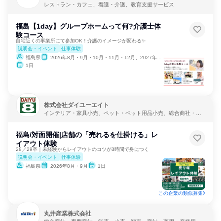
レストラン・カフェ、看護・介護、教育支援サービス
福島【1day】グループホームって何?介護士体
験コース
自宅近くの事業所にて参加OK！介護のイメージが変わる✨
説明会・イベント
仕事体験
福島県
2026年8月・9月・10月・11月・12月、2027年1月・2月
1日
株式会社ダイユーエイト
インテリア・家具小売、ペット・ペット用品小売、総合商社・専
門商社・卸売
福島/対面開催|店舗の「売れるを仕掛ける」レ
イアウト体験
28／29卒｜未経験からレイアウトのコツが3時間で身につく
説明会・イベント
仕事体験
福島県
2026年8月・9月
1日
この企業の類似募集
丸井産業株式会社