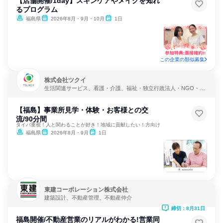
【店舗開催/1day】スキンケアやメイクを知れ
るプログラム
福島県
2026年8月・9月・10月
1日
この企業の類似募集
株式会社ツクイ
生活関連サービス、看護・介護、福祉・独立行政法人・NGO・N
PO
【福島】事業所見学・体験・お客様との交
流/90分間
タイパ重視！人と関わることが好き！地域に貢献したい！方向け
福島県
2026年8月・9月
1日
東建コーポレーション株式会社
建築設計、不動産管理、不動産仲介
締切：8月31日
福島開催/不動産営業のリアルがわかる!営業同