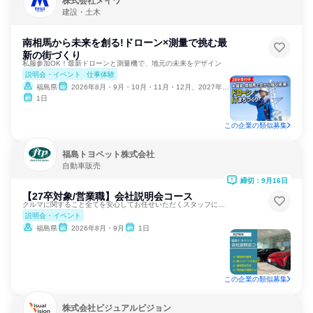
株式会社メイワ
建設・土木
南相馬から未来を創る!ドローン×測量で挑む最
新の街づくり
私服参加OK！最新ドローンと測量機で、地元の未来をデザイン
説明会・イベント
仕事体験
福島県
2026年8月・9月・10月・11月・12月、2027年1月
1日
この企業の類似募集
福島トヨペット株式会社
自動車販売
締切：9月16日
【27卒対象/営業職】会社説明会コース
クルマに関すること全てを安心してお任せいただくスタッフになる
説明会・イベント
福島県
2026年8月・9月
1日
この企業の類似募集
株式会社ビジュアルビジョン