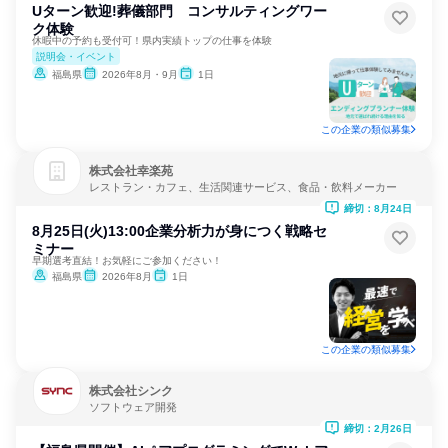
Uターン歓迎!葬儀部門 コンサルティングワー
ク体験
休暇中の予約も受付可！県内実績トップの仕事を体験
説明会・イベント
福島県
2026年8月・9月
1日
この企業の類似募集
株式会社幸楽苑
レストラン・カフェ、生活関連サービス、食品・飲料メーカー
締切：8月24日
8月25日(火)13:00企業分析力が身につく戦略セ
ミナー
早期選考直結！お気軽にご参加ください！
福島県
2026年8月
1日
この企業の類似募集
株式会社シンク
ソフトウェア開発
締切：2月26日