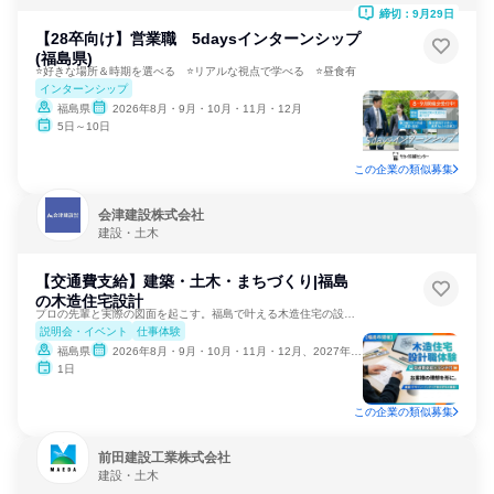
締切：9月29日
【28卒向け】営業職 5daysインターンシップ
(福島県)
⭐好きな場所＆時期を選べる ⭐リアルな視点で学べる ⭐昼食有
インターンシップ
福島県
2026年8月・9月・10月・11月・12月
5日～10日
この企業の類似募集
会津建設株式会社
建設・土木
【交通費支給】建築・土木・まちづくり|福島
の木造住宅設計
プロの先輩と実際の図面を起こす。福島で叶える木造住宅の設計職
説明会・イベント
仕事体験
福島県
2026年8月・9月・10月・11月・12月、2027年1月
1日
この企業の類似募集
前田建設工業株式会社
建設・土木