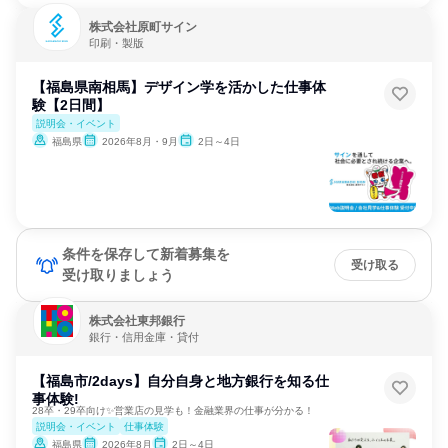
株式会社原町サイン
印刷・製版
【福島県南相馬】デザイン学を活かした仕事体
験【2日間】
説明会・イベント
福島県
2026年8月・9月
2日～4日
条件を保存して新着募集を
受け取る
受け取りましょう
株式会社東邦銀行
銀行・信用金庫・貸付
【福島市/2days】自分自身と地方銀行を知る仕
事体験!
28卒・29卒向け✨営業店の見学も！金融業界の仕事が分かる！
説明会・イベント
仕事体験
福島県
2026年8月
2日～4日