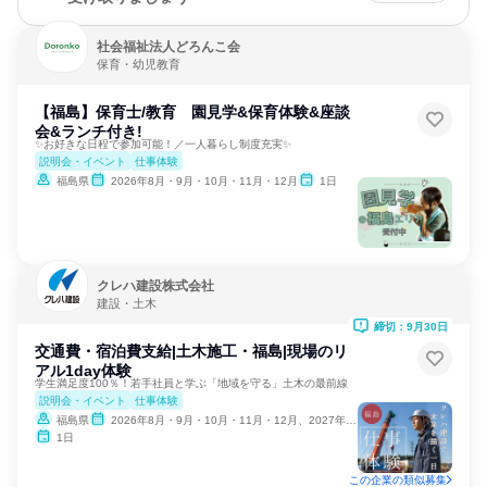
社会福祉法人どろんこ会
保育・幼児教育
【福島】保育士/教育 園見学&保育体験&座談
会&ランチ付き!
✨お好きな日程で参加可能！／一人暮らし制度充実✨
説明会・イベント
仕事体験
福島県
2026年8月・9月・10月・11月・12月
1日
クレハ建設株式会社
建設・土木
締切：9月30日
交通費・宿泊費支給|土木施工・福島|現場のリ
アル1day体験
学生満足度100％！若手社員と学ぶ「地域を守る」土木の最前線
説明会・イベント
仕事体験
福島県
2026年8月・9月・10月・11月・12月、2027年1月・2月
1日
この企業の類似募集