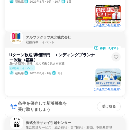
福島県
2026年8月・9月・10月
1日
この企業の類似募集
アルファクラブ東北株式会社
冠婚葬祭・イベント
締切：8月31日
Uターン歓迎!葬儀部門 エンディングプランナ
ー体験〈福島〉
夏休み期間も開催！地元で働く良さを実感
説明会・イベント
福島県
2026年8月・9月
1日
この企業の類似募集
条件を保存して新着募集を
受け取る
受け取りましょう
株式会社サカイ引越センター
生活関連サービス、総合商社・専門商社・卸売、不動産管理