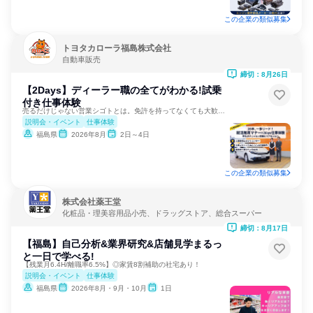
この企業の類似募集
トヨタカローラ福島株式会社
自動車販売
締切：8月26日
【2Days】ディーラー職の全てがわかる!試乗
付き仕事体験
売るだけじゃない営業シゴトとは。免許を持ってなくても大歓迎！
説明会・イベント
仕事体験
福島県
2026年8月
2日～4日
この企業の類似募集
株式会社薬王堂
化粧品・理美容用品小売、ドラッグストア、総合スーパー
締切：8月17日
【福島】自己分析&業界研究&店舗見学まるっ
と一日で学べる!
【残業月6.4H/離職率6.5%】◎家賃8割補助の社宅あり！
説明会・イベント
仕事体験
福島県
2026年8月・9月・10月
1日