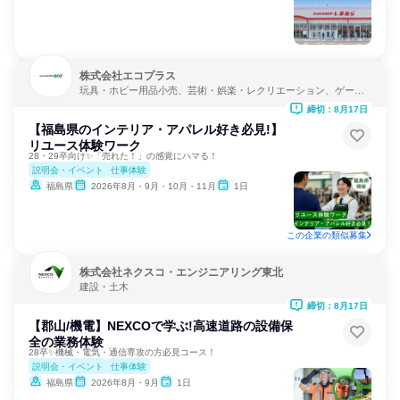
株式会社エコプラス
玩具・ホビー用品小売、芸術・娯楽・レクリエーション、ゲーム
制作・販売
締切：8月17日
【福島県のインテリア・アパレル好き必見!】
リユース体験ワーク
28・29卒向け✨「売れた！」の感覚にハマる！
説明会・イベント
仕事体験
福島県
2026年8月・9月・10月・11月
1日
この企業の類似募集
株式会社ネクスコ・エンジニアリング東北
建設・土木
締切：8月17日
【郡山/機電】NEXCOで学ぶ!高速道路の設備保
全の業務体験
28卒✨機械・電気・通信専攻の方必見コース！
説明会・イベント
仕事体験
福島県
2026年8月・9月
1日