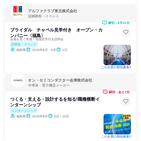
アルファクラブ東北株式会社
冠婚葬祭・イベント
締切：8月31日
ブライダル チャペル見学付き オープン・カ
ンパニー〈福島〉
会場を見て実感！現場見学付き説明会
説明会・イベント
福島県
2026年8月・9月
1日
この企業の類似募集
オン・セミコンダクター会津株式会社
半導体・電子機器メーカー
締切：あと7日
つくる・支える・設計するを知る!職種横断イ
ンターンシップ
インターンシップ
福島県
2026年9月
5日～10日
この企業の類似募集