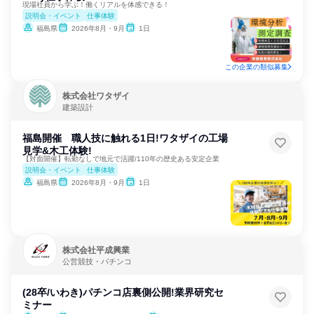
現場社員から学ぶ！働くリアルを体感できる！
説明会・イベント
仕事体験
福島県
2026年8月・9月
1日
この企業の類似募集
株式会社ワタザイ
建築設計
福島開催 職人技に触れる1日!ワタザイの工場
見学&木工体験!
【対面開催】転勤なしで地元で活躍/110年の歴史ある安定企業
説明会・イベント
仕事体験
福島県
2026年8月・9月
1日
株式会社平成興業
公営競技・パチンコ
(28卒/いわき)パチンコ店裏側公開!業界研究セ
ミナー