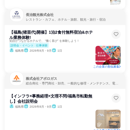
長治観光株式会社
レストラン・カフェ、ホテル・旅館、観光・旅行・宿泊
【福島(猪苗代)開催】1泊2食付無料宿泊&ホテ
ル業務体験!
笑顔がつながるホテルで、 “働く喜び” を体験しよう！
説明会・イベント
仕事体験
福島県
2026年8月・9月
1日
この企業の類似募集
株式会社アポロガス
総合商社・専門商社・卸売、一般的な修理・メンテナンス、電
力・ガス・水道・エネルギー
【インフラ×事務経理×文理不問/福島市転勤無
し】会社説明会
福島県
2026年8月・9月
1日