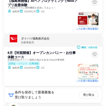
【福島県開催】AIペアプログラミングでWebア
プリ改善体験
～ToDoアプリに便利機能を追加してみよう～
福島県
2026年2月
1日
この企業の類似募集
ダイハツ福島株式会社
自動車販売
締切：8月25日
8月【対面開催】オープンカンパニー・お仕事
体験コース
交通費支給/ダイハツ福島の強みを知る/1Day仕事体験
説明会・イベント
仕事体験
福島県
2026年8月
1日
この企業の類似募集
条件を保存して新着募集を
受け取る
受け取りましょう