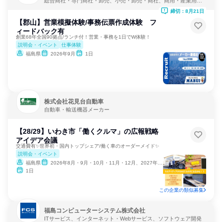
総合商社・専門商社・卸売、小売・卸売・商社、商用・産業用機
械サービス
締切：8月21日
【郡山】営業模擬体験/事務伝票作成体験 フ
ィードバック有
創業68年全国90拠点/ランチ付！営業・事務を1日でW体験！
説明会・イベント
仕事体験
福島県
2026年9月
1日
株式会社花見台自動車
自動車・輸送機器メーカー
【28/29】いわき市「働くクルマ」の広報戦略
アイデア会議
交通費有✨世界初・国内トップシェア/働く車のオーダーメイド✨
説明会・イベント
福島県
2026年8月・9月・10月・11月・12月、2027年1月
1日
この企業の類似募集
福島コンピューターシステム株式会社
ITサービス、インターネット・Webサービス、ソフトウェア開発