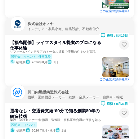
この企業の類似募集
株式会社オノヤ
インテリア・家具小売、建築設計、不動産仲介
締切：8月15日
【福島開催】ライフスタイル提案のプロになる
仕事体験
リフォーム×インテリアのトータル提案で理想の住まいを実現
説明会・イベント
仕事体験
福島県
2026年8月
1日
この企業の類似募集
川口内燃機鋳造株式会社
機械・医療機器メーカー、鉄鋼・金属メーカー、自動車・輸送機
器メーカー
締切：8月31日
選考なし・交通費支給!60分で知る創業80年の
鋳造技術
業界・会社セミナー/技術職・製造職・事務系総合職の仕事を知る
説明会・イベント
福島県
2026年8月・9月
1日