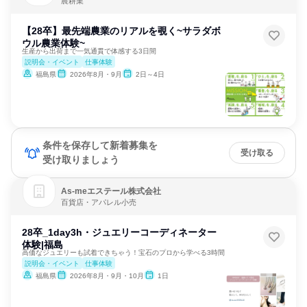
農耕業
【28卒】最先端農業のリアルを覗く~サラダボ
ウル農業体験~
生産から出荷まで一気通貫で体感する3日間
説明会・イベント
仕事体験
福島県
2026年8月・9月
2日～4日
条件を保存して新着募集を
受け取る
受け取りましょう
As‐meエステール株式会社
百貨店・アパレル小売
28卒_1day3h・ジュエリーコーディネーター
体験|福島
高価なジュエリーも試着できちゃう！宝石のプロから学べる3時間
説明会・イベント
仕事体験
福島県
2026年8月・9月・10月
1日