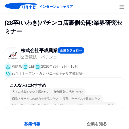
インターン
キャリア
＆
(28卒/いわき)パチンコ店裏側公開!業界研究セ
ミナー
株式会社平成興業
企業をフォロー
公営競技・パチンコ
福島県
1日
2026年8月・9月・10月
28卒 | オープン・カンパニー&キャリア教育等
こんな人におすすめ
人々に感動や笑いを届けたい
地域貢献に携わりたい
商品・サービスの魅力を表現したい
商品・サービスを販売したい
情熱を持って仕事に取り組む
常に新しいものに挑戦
チームワークを重視
長く同じ会社に居続けられる
自分の好きな場所で働ける
人とたくさん会話する
募集情報
企業を知る