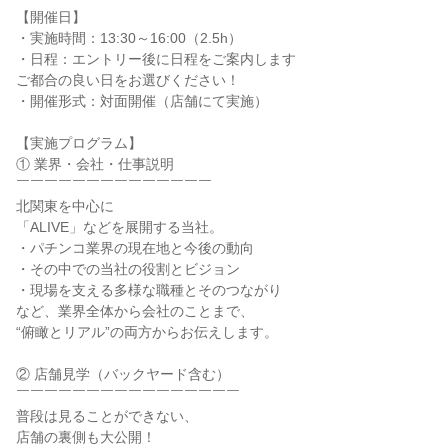
【開催日】
・実施時間：13:30～16:00（2.5h）
・日程：エントリー後に日程をご案内します
ご都合の良い日をお選びください！
・開催形式：対面開催（店舗にて実施）
【実施プログラム】
① 業界・会社・仕事説明
￣￣￣￣￣￣￣￣￣￣￣￣￣￣
北関東を中心に
「ALIVE」などを展開する当社。
・パチンコ業界の現在地と今後の動向
・その中での当社の役割とビジョン
・現場を支える多様な職種とそのつながり
など、業界全体から会社のことまで、
“俯瞰とリアル”の両方からお伝えします。
② 店舗見学（バックヤード含む）
￣￣￣￣￣￣￣￣￣￣￣￣￣￣￣￣
普段は見ることができない、
店舗の裏側も大公開！