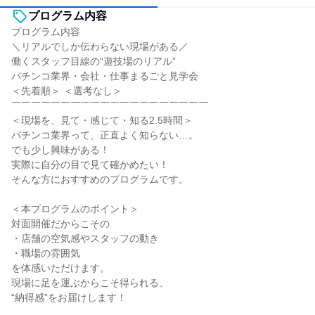
プログラム内容
プログラム内容
＼リアルでしか伝わらない現場がある／
働くスタッフ目線の“遊技場のリアル”
パチンコ業界・会社・仕事まるごと見学会
＜先着順＞ ＜選考なし＞
￣￣￣￣￣￣￣￣￣￣￣￣￣￣￣￣￣￣￣￣
＜現場を、見て・感じて・知る2.5時間＞
パチンコ業界って、正直よく知らない…。
でも少し興味がある！
実際に自分の目で見て確かめたい！
そんな方におすすめのプログラムです。
＜本プログラムのポイント＞
対面開催だからこその
・店舗の空気感やスタッフの動き
・職場の雰囲気
を体感いただけます。
現場に足を運ぶからこそ得られる、
“納得感”をお届けします！