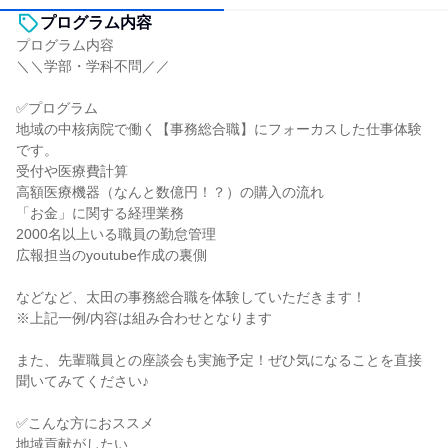
プログラム内容
プログラム内容
＼＼学部・学科不問／／
✅プログラム
地域の中核病院で働く【事務総合職】にフォーカスした仕事体験
です。
受付や医療費計算
高額医療機器（なんと数億円！？）の購入の流れ
「お金」に関する経理業務
2000名以上いる職員の勤怠管理
広報担当のyoutube作成の裏側
などなど、太田の事務総合職を体験していただきます！
※上記一例/内容は組み合わせとなります
また、先輩職員との座談会も実施予定！ぜひ気になることを直接
聞いてみてください♪
✅こんな方におススメ
地域貢献がしたい