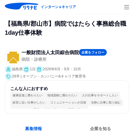
インターン
キャリア
＆
【福島県/郡山市】病院ではたらく事務総合職
1day仕事体験
一般財団法人太田綜合病院
企業をフォロー
病院・診療所
福島県
1日
2026年8月・9月・10月
28卒 | オープン・カンパニー&キャリア教育等
こんな人におすすめ
健康促進に携わりたい
地域貢献に携わりたい
人の仕事をサポートしたい
経営に近い仕事がしたい
コミュニケーションが活発
冷静に仕事に取り組む
チームワークを重視
女性が働きやすい環境で働ける
長く同じ会社に居続けられる
人とたくさん会話する
募集情報
企業を知る