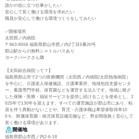
誰かの役に立つ仕事がしたい
安心して長く働ける環境を求めたい
職員が安心して働ける環境づくりをしてみたい
✅開催場所
太田西ノ内病院
〒963-8558 福島県郡山市西ノ内2丁目5番20号
郡山駅からの無料シャトルバスあり
ヨークパークさん隣
【太田綜合病院って？】
福島県郡山市で2つの医療機関（太田西ノ内病院/太田熱海病院）
を中心に、介護老人保健施設、介護事業所、地域包括支援センタ
ー、看護専門学校、保育園などを運営する法人です。地域に根ざ
した保険・医療・福祉サービスを提供し続けることを使命とし、2
025年で130年を迎えます。すべての運営施設が郡山市にあり、転
居を伴う異動がないことや、育児・介護休職は希望者取得率10
0％、附属保育園・病児保育設備完備など、男女関係無く安心して
長く働ける環境があります。
開催地
福島県郡山市西ノ内2-6-18