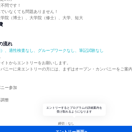
攻不問です！
んでいなくても問題ありません！
大学院（博士）、大学院（修士）、大学、短大
費
の流れ
順）、適性検査なし、グループワークなし、筆記試験なし
れ
サイトからエントリーをお願いします。
ンパニーに未エントリーの方には、まずはオープン・カンパニーをご案
パニー参加
等調整
エントリーするとプログラムの詳細案内を
受け取れるようになります
締切：なし
エントリー画面へ