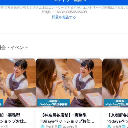
や開始月を過ぎた後もシステム上はエントリーできますが、エントリーへの対応はされない
原稿ID：
16a3e33d565a5409
問題を報告する
明会・イベント
舗】~実務型
【神奈川各店舗】~実務型
【京都府各
ットショップお仕事
~3daysペットショップお仕事
~3days
体験
体験
6年7月
神奈川県
2026年7月
京都府