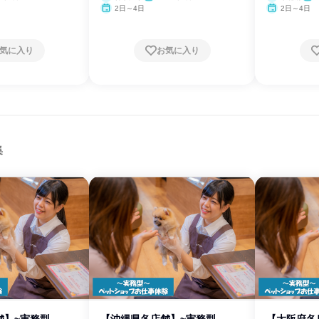
2日～4日
2日～4日
気に入り
お気に入り
集
舗】~実務型
【沖縄県各店舗】~実務型
【大阪府各