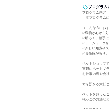
プログラム
プログラム内容
※本プログラム
＜こんな方にお
✅動物が心から
✅明るく、相手
✅チームワーク
✅新しい知識や
✅責任感があり
ペットショップで
実際にペットプ
お仕事内容や会
命を預かる責任
ペットを飼った
抱っこの方法な