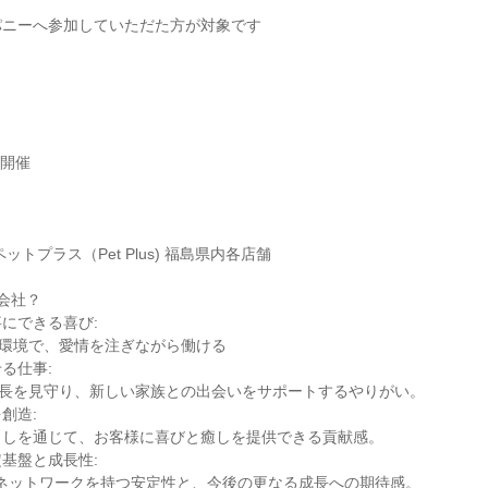
パニーへ参加していただた方が対象です
時開催
ットプラス（Pet Plus) 福島県内各店舗
な会社？
にできる喜び:
た環境で、愛情を注ぎながら働ける
る仕事:
成長を見守り、新しい家族との出会いをサポートするやりがい。
創造:
らしを通じて、お客様に喜びと癒しを提供できる貢献感。
基盤と成長性:
のネットワークを持つ安定性と、今後の更なる成長への期待感。