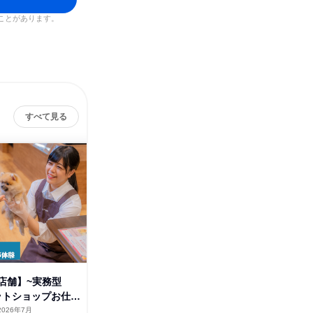
ことがあります。
すべて見る
店舗】~実務型
【大阪府各店舗】~実務型
【東京都
ペットショップお仕事
~3daysペットショップお仕事
~3da
体験
体験
2026年7月
大阪府
2026年7月
東京都