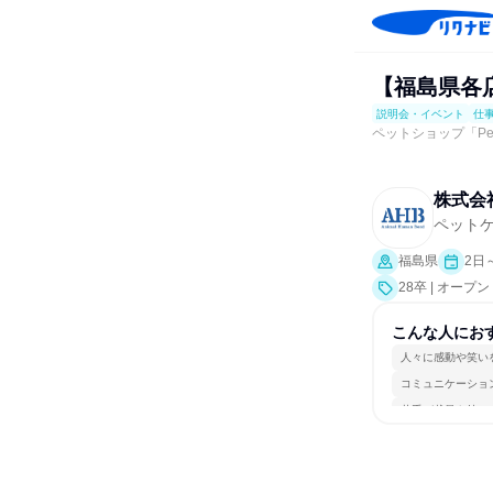
【福島県各店
説明会・イベント
仕
ペットショップ「Pe
株式会
ペット
福島県
2日
28卒 | オー
こんな人にお
人々に感動や笑い
コミュニケーショ
若手が裁量を持て