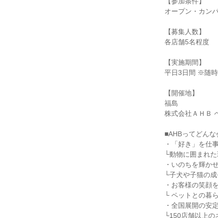
【参加条件】
オープン・カン
【募集人数】
各店舗5名程度
【実施期間】
平日3日間 ※随
【開催地】
福島
株式会社ＡＨＢ ペ
■AHBってどん
・「好き」を仕事
└動物に囲まれ
・いのちを輝かせ
└子犬や子猫の
・お客様の笑顔を
└ ペットとの暮
・全国展開の安定
└150店舗以上