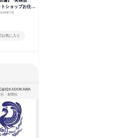
ペットショップお仕事
~3daysペットショップお仕事
~3da
体験
体験
2026年7月
京都府
2026年7月
兵庫県
2日～4日
2日～4
お気に入り
お気に入り
会社KADOKAWA
株式会社住まいず
版社・新聞社
製造・メーカー、建築設計