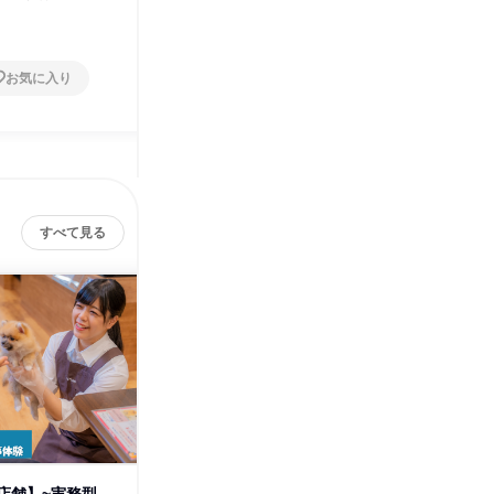
2日～4日
2日～4
お気に入り
お気に入り
すべて見る
店舗】~実務型
【京都府各店舗】~実務型
【兵庫県