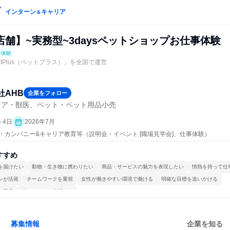
インターン
キャリア
＆
舗】~実務型~3daysペットショップお仕事体験
事体験
tPlus（ペットプラス）」を全国で運営
社AHB
企業をフォロー
ケア・獣医、ペット・ペット用品小売
～4日
2026年7月
プン・カンパニー&キャリア教育等（説明会・イベント [職場見学会]、仕事体験）
すすめ
を届けたい
動物・生き物に携わりたい
商品・サービスの魅力を表現したい
情熱を持って仕
ンが活発
チームワークを重視
女性が働きやすい環境で働ける
明確な目標を追いかける
る環境
人とたくさん会話する
募集情報
企業を知る