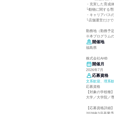
・充実した育成体
└動物に関する
・キャリアパスの
└店舗運営だけ
勤務地（勤務予
※本プログラム
開催地
福島県
株式会社AHB
開催月
2026年7月
応募資格
文系歓迎、理系
応募資格
【対象の学校種
大学／大学院／
【応募資格詳細
2028年3月卒業