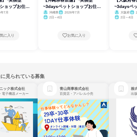
ットショップお仕事
~3daysペットショップお仕事
~3days
体験
体験
6年7月
沖縄県
2026年7月
大阪府
2日～4日
2日～4日
気に入り
お気に入り
緒に見られている募集
ニック株式会社
青山商事株式会社
株式
・電子機器メーカー
百貨店・アパレル小売
出