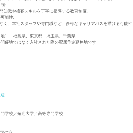
制:
専門知識や接客スキルを丁寧に指導する教育制度。
可能性:
でなく、本社スタッフや専門職など、多様なキャリアパスを描ける可能性
定地）：福島県、東京都、埼玉県、千葉県
の開催地ではなく入社された際の配属予定勤務地です
歓迎
】
専門学校／短期大学／高等専門学校
】
予定の方