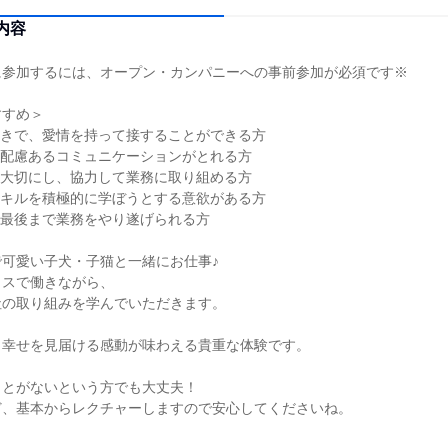
内容
に参加するには、オープン・カンパニーへの事前参加が必須です※
すすめ＞
好きで、愛情を持って接することができる方
に配慮あるコミュニケーションがとれる方
を大切にし、協力して業務に取り組める方
スキルを積極的に学ぼうとする意欲がある方
、最後まで業務をやり遂げられる方
可愛い子犬・子猫と一緒にお仕事♪
ラスで働きながら、
社の取り組みを学んでいただきます。
と幸せを見届ける感動が味わえる貴重な体験です。
ことがないという方でも大丈夫！
ど、基本からレクチャーしますので安心してくださいね。