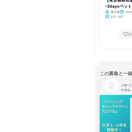
~3daysペ
体験
東京都
202
2日～4日
お
この募集と一
パナソ
半導体