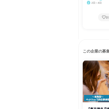
2日～4日
お
この企業の募
【東京都各店