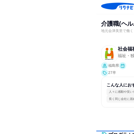
介護職(ヘ
地元会津美里で働く
社会福
福祉・独
福島県
27卒
こんな人にお
人々に感動や笑い
長く同じ会社に居