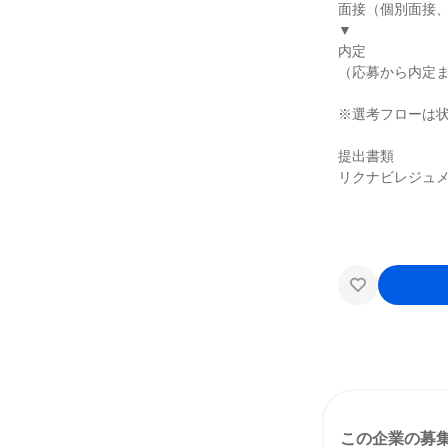
面接（個別面接、
▼
内定
（応募から内定ま
※選考フローは
提出書類
リクナビレジュ
この企業の募