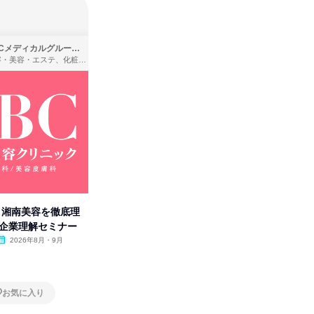
SBCメディカルグループ株式会社
株式会社バンダイ
理容・美容・エステ、化粧品・理美容用品小売、医療・病院
アパレル・繊維・スポーツメーカー、製造・メーカー、ゲーム制作・販売
卒】湘南美容を徹底理
人事の心を動かす「自己表現」
先着順・
付企業理解セミナー
の極意/選考官の本音を動画で公
合職|会
開
2026年8月・9月
オンライン
2026年8月・9月・10
オンラ
月・11月・12月
1日
1日
お気に入り
お気に入り