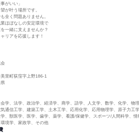
仕事がいい」
希望が叶う場所です。
でも全く問題ありません。
残業ほぼなしの安定環境で
護を一緒に支えませんか？
キャリアを応援します！
成会
美里町荻窪字上野186-1
島県
社会学、法学、政治学、経済学、商学、語学、人文学、数学、化学、物
電気通信工学、建築工学、土木工学、応用化学、応用物理学、原子力工
学、獣医学、医学、歯学、薬学、看護/保健学、スポーツ/人間科学、情
、環境学、家政学、その他
費