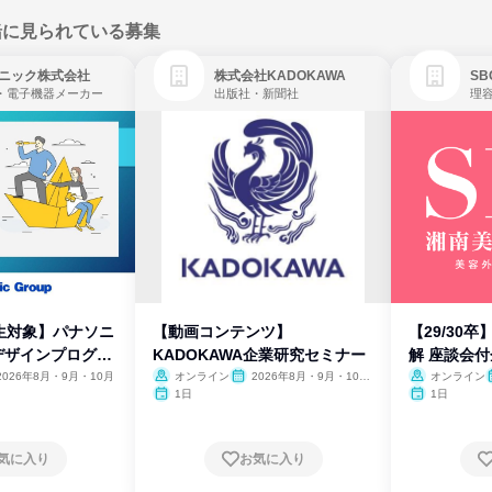
緒に見られている募集
ニック株式会社
株式会社KADOKAWA
・電子機器メーカー
出版社・新聞社
生対象】パナソニ
【動画コンテンツ】
【29/30
デザインプログラ
KADOKAWA企業研究セミナー
解 座談会
2026年8月・9月・10月
オンライン
2026年8月・9月・10
オンライン
月・11月・12月
1日
1日
気に入り
お気に入り