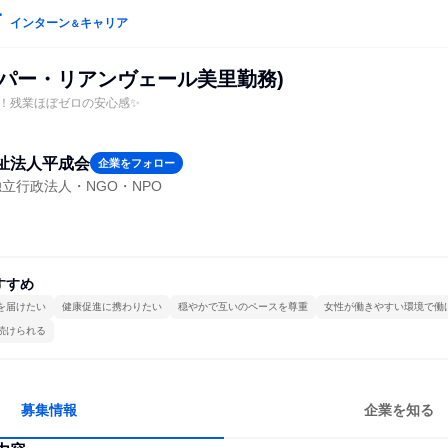
インターン
キャリア
＆
ルパー・リアンヴェール美里勤務)
！残業ほぼゼロの安心感✨
祉法人平成会
企業をフォロー
立行政法人・NGO・NPO
すすめ
を届けたい
健康促進に携わりたい
穏やかで互いのペースを尊重
女性が働きやすい環境で働
続けられる
募集情報
企業を知る