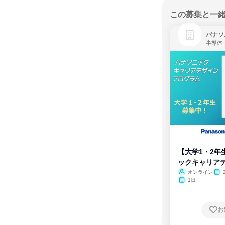
この募集と一
パナソ
半導体
【大学1・2年
ックキャリア
ム
オンライン
1日
お