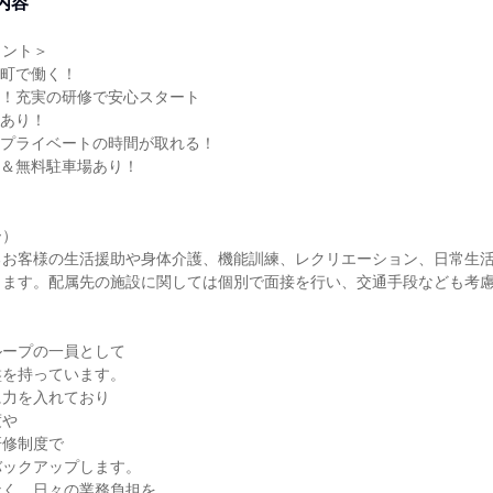
内容
イント＞
里町で働く！
心！充実の研修で安心スタート
助あり！
！プライベートの時間が取れる！
可＆無料駐車場あり！
＞
ー）
るお客様の生活援助や身体介護、機能訓練、レクリエーション、日常生
します。配属先の施設に関しては個別で面接を行い、交通手段なども考
ループの一員として
盤を持っています。
に力を入れており
度や
研修制度で
バックアップします。
なく、日々の業務負担を