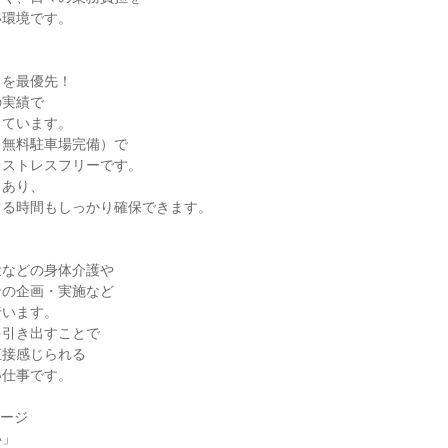
い環境です。
さを最優先！
の実績で
しています。
（無料駐車場完備）で
もストレスフリーです。
もあり、
きる時間もしっかり確保できます。
泄などの身体介護や
ンの企画・実施など
行います。
を引き出すことで
直接感じられる
い仕事です。
セージ
い」