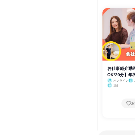
お仕事紹介動
OK!20分】年
オンライン
1日
お