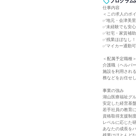
プログラム
仕事内容
＜この求人のポ
✅地元・会津美
✅未経験でも安
✅社宅・家賃補
✅残業ほぼなし
✅マイカー通勤
＜配属予定職種
介護職（ヘルパ
施設を利用され
務などをお任せ
事業の強み
湖山医療福祉グ
安定した経営基
若手社員の教育
資格取得支援制
レベルに応じた
あなたの成長を
残業はほとんど