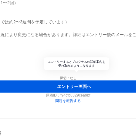
1〜2回）
では約2〜3週間を予定しています）
状況により変更になる場合があります。詳細はエントリー後のメールを
メ
エントリーするとプログラムの詳細案内を
受け取れるようになります
締切：なし
エントリー画面へ
原稿ID：
f94cfb8329cea9bf
問題を報告する
集