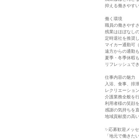
抑える働きやす
働く環境
職員の働きやす
残業はほぼなし
定時退社を推奨
マイカー通勤可
遠方からの通勤
夏季・冬季休暇
リフレッシュで
仕事内容の魅力
入浴、食事、排
レクリエーショ
介護業務全般を
利用者様の笑顔
感謝の気持ちを
地域貢献度の高
✨応募歓迎メッ
「地元で働きた