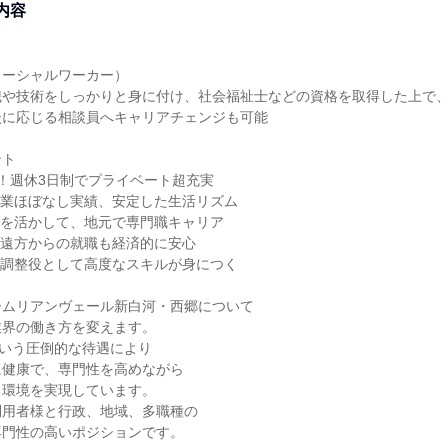
内容
＞
ソーシャルワーカー）
識や技術をしっかりと身に付け、社会福祉士などの資格を取得した上で
談に応じる相談員へキャリアチェンジも可能
ント
日！週休3日制でプライベート超充実
残業ほぼなし実績、安定した生活リズム
格を活かして、地元で専門職キャリア
！遠方からの就職も経済的に安心
の調整役として高度なスキルが身につく
ームリアンヴェール新白河・西郷について
業界の働き方を変えます。
という圧倒的な待遇により
に健康で、専門性を高めながら
る環境を実現しています。
利用者様と行政、地域、多職種の
専門性の高いポジションです。