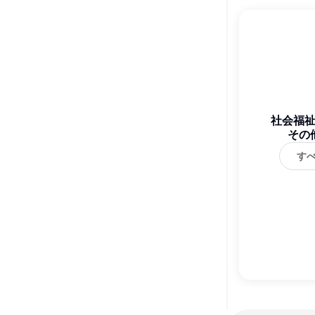
社会福
その
す