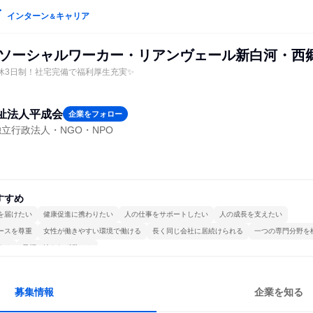
インターン
キャリア
＆
(ソーシャルワーカー・リアンヴェール新白河・西郷
週休3日制！社宅完備で福利厚生充実✨
祉法人平成会
企業をフォロー
立行政法人・NGO・NPO
すすめ
を届けたい
健康促進に携わりたい
人の仕事をサポートしたい
人の成長を支えたい
ースを尊重
女性が働きやすい環境で働ける
長く同じ会社に居続けられる
一つの専門分野を
する
目標に追われず働ける
募集情報
企業を知る