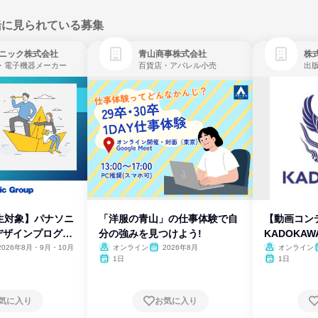
緒に見られている募集
ニック株式会社
青山商事株式会社
株式
・電子機器メーカー
百貨店・アパレル小売
出
生対象】パナソニ
「洋服の青山」の仕事体験で自
【動画コン
デザインプログラ
分の強みを見つけよう!
KADOKA
2026年8月・9月・10月
オンライン
2026年8月
オンライン
1日
1日
気に入り
お気に入り