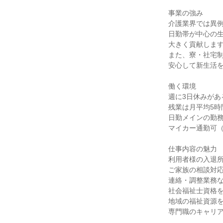
事業の強み
介護業界では異例
日勤帯が中心の
大きく貢献しま
また、寮・社宅
安心して新生活
働く環境
週に3日休みが
残業は月平均5
日勤メインの勤
マイカー通勤可
仕事内容の魅力
利用者様の入退
ご家族の相談対
連絡・調整業務
社会福祉士資格
地域の福祉資源
専門職のキャリ