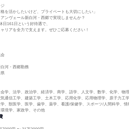
ージ
資格を活かしたいけど、プライベートも大切にしたい」
リアンヴェール新白河・西郷で実現しませんか？
休日161日という好待遇で、
キャリアを全力で支えます。ぜひご応募ください！
成会
新白河・西郷勤務
島県
社会学、法学、政治学、経済学、商学、語学、人文学、数学、化学、物
電気通信工学、建築工学、土木工学、応用化学、応用物理学、原子力工
学、獣医学、医学、歯学、薬学、看護/保健学、スポーツ/人間科学、情
、環境学、家政学、その他
費