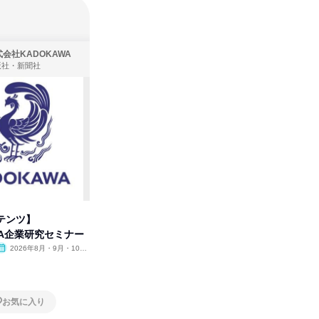
会社KADOKAWA
株式会社住まいず
版社・新聞社
製造・メーカー、建築設計
テンツ】
先着順・選考なし|注文住宅の総
タカラト
WA企業研究セミナー
合職|会社説明会&社長座談会
ビ」を学
2026年8月・9月・10
オンライン
2026年8月・9月
オンラ
月・11月・12月
1日
1日
お気に入り
お気に入り