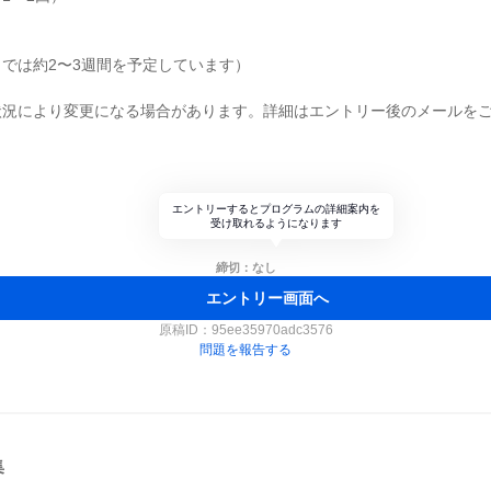
では約2〜3週間を予定しています）
状況により変更になる場合があります。詳細はエントリー後のメールを
メ
エントリーするとプログラムの詳細案内を
受け取れるようになります
締切：なし
エントリー画面へ
原稿ID：
95ee35970adc3576
問題を報告する
集