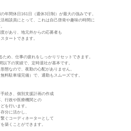
の年間休日161日（週休3日制）が最大の強みです。
生活相談員にとって、これは自己啓発や趣味の時間に
す。
制度があり、地元外からの応募者も
をスタートできます。
あるため、仕事の疲れをしっかりリセットできます。
時間以下の実績で、定時退社が基本です。
務形態なので、夜勤の心配がありません。
（無料駐車場完備）で、通勤もスムーズです。
所手続き、個別支援計画の作成
応、行政や医療機関との
などを行います。
を存分に活かし、
を繋ぐコーディネーターとして
アを築くことができます。