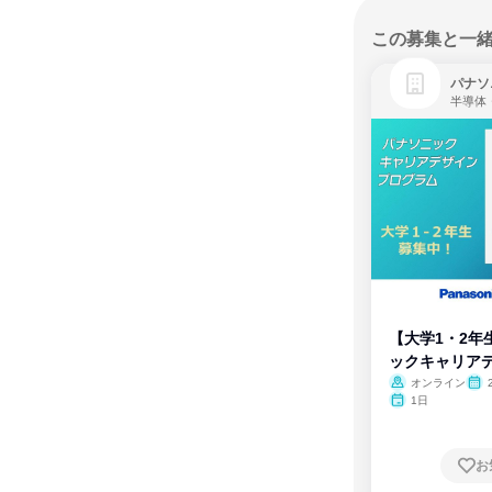
この募集と一
パナソ
半導体
【大学1・2年
ックキャリア
ム
オンライン
1日
お