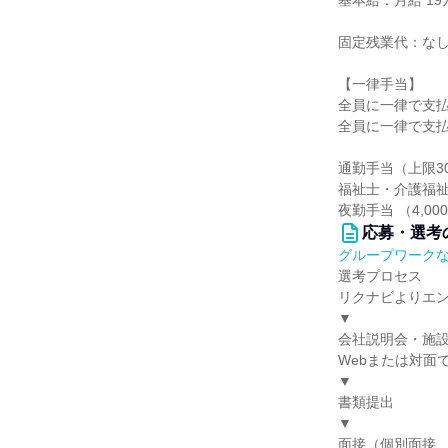
基本給：月給 19万
固定残業代：な
【一律手当】
全員に一律で支
全員に一律で支
通勤手当（上限30
福祉士・介護福祉
夜勤手当 （4,00
応募・選考
グループワーク
選考プロセス
リクナビよりエ
▼
会社説明会・施
Webまたは対面
▼
書類提出
▼
面接（個別面接、