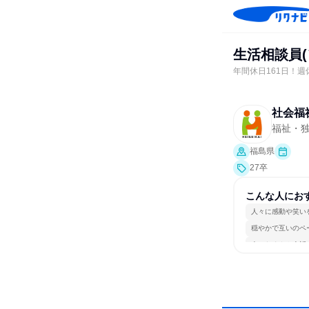
生活相談員
年間休日161日！
社会福
福祉・独
福島県
27卒
こんな人にお
人々に感動や笑い
穏やかで互いのペ
人とたくさん会話