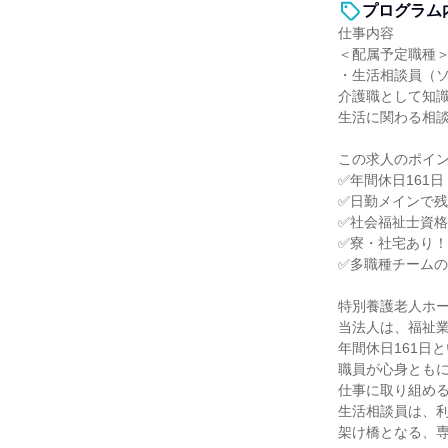
プログラム
仕事内容
＜配属予定職種
・生活相談員（
介護職として知
生活に関わる相
この求人のポイ
✅年間休日161
✅日勤メインで
✅社会福祉士資
✅寮・社宅あり
✅多職種チーム
特別養護老人ホ
当法人は、福祉
年間休日161日
職員が心身とも
仕事に取り組め
生活相談員は、
架け橋となる、