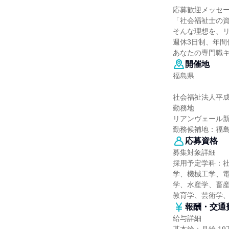
応募歓迎メッセ
「社会福祉士の
そんな理想を、
週休3日制、年間
あなたの専門職
開催地
福島県
社会福祉法人平
勤務地
リアンヴェール
勤務候補地：福
応募資格
募集対象詳細
採用予定学科：
学、機械工学、
学、水産学、畜産
教育学、芸術学
報酬・交通
給与詳細