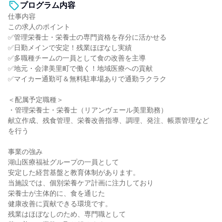
プログラム内容
仕事内容
この求人のポイント
✅管理栄養士・栄養士の専門資格を存分に活かせる
✅日勤メインで安定！残業ほぼなし実績
✅多職種チームの一員として食の改善を主導
✅地元・会津美里町で働く！地域医療への貢献
✅マイカー通勤可＆無料駐車場ありで通勤ラクラク
＜配属予定職種＞
・管理栄養士・栄養士（リアンヴェール美里勤務）
献立作成、残食管理、栄養改善指導、調理、発注、帳票管理など
を行う
事業の強み
湖山医療福祉グループの一員として
安定した経営基盤と教育体制があります。
当施設では、個別栄養ケア計画に注力しており
栄養士が主体的に、食を通じた
健康改善に貢献できる環境です。
残業はほぼなしのため、専門職として