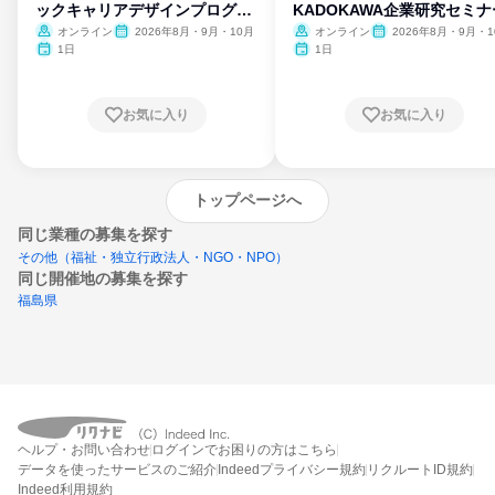
ックキャリアデザインプログラ
KADOKAWA企業研究セミナ
ム
オンライン
2026年8月・9月・10月
オンライン
2026年8月・9月・1
月・11月・12月
1日
1日
お気に入り
お気に入り
トップページへ
同じ業種の募集を探す
その他（福祉・独立行政法人・NGO・NPO）
同じ開催地の募集を探す
福島県
エントリーするとプログラムの詳細案内を
ヘルプ・お問い合わせ
ログインでお困りの方はこちら
受け取れるようになります
データを使ったサービスのご紹介
Indeedプライバシー規約
リクルートID規約
Indeed利用規約
締切：なし