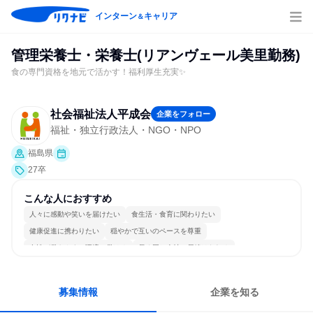
インターン
キャリア
＆
管理栄養士・栄養士(リアンヴェール美里勤務)
食の専門資格を地元で活かす！福利厚生充実✨
社会福祉法人平成会
企業をフォロー
福祉・独立行政法人・NGO・NPO
福島県
27卒
こんな人におすすめ
人々に感動や笑いを届けたい
食生活・食育に関わりたい
健康促進に携わりたい
穏やかで互いのペースを尊重
女性が働きやすい環境で働ける
長く同じ会社に居続けられる
一つの専門分野を極める
募集情報
企業を知る