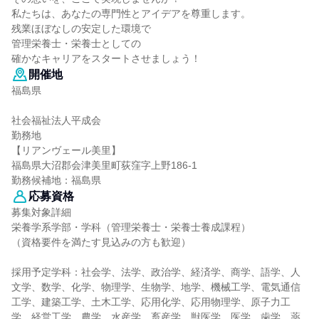
私たちは、あなたの専門性とアイデアを尊重します。
残業ほぼなしの安定した環境で
管理栄養士・栄養士としての
確かなキャリアをスタートさせましょう！
開催地
福島県
社会福祉法人平成会
勤務地
【リアンヴェール美里】
福島県大沼郡会津美里町荻窪字上野186-1
勤務候補地：福島県
応募資格
募集対象詳細
栄養学系学部・学科（管理栄養士・栄養士養成課程）
（資格要件を満たす見込みの方も歓迎）
採用予定学科：社会学、法学、政治学、経済学、商学、語学、人
文学、数学、化学、物理学、生物学、地学、機械工学、電気通信
工学、建築工学、土木工学、応用化学、応用物理学、原子力工
学、経営工学、農学、水産学、畜産学、獣医学、医学、歯学、薬