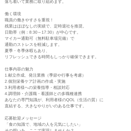
落ち着いて業務に取り組めます。
働く環境
職員の働きやすさを重視！
残業はほぼなしの実績で、定時退社を推奨。
日勤帯（例：8:30～17:30）が中心です。
マイカー通勤可（無料駐車場完備）で
通勤のストレスを軽減します。
夏季・冬季休暇もあり、
リフレッシュできる時間もしっかり確保できます。
仕事内容の魅力
1.献立作成、発注業務（季節や行事を考慮）
2.個別栄養ケア計画の作成・実施
3.利用者様への栄養指導・相談対応
4.調理師・介護職・看護師との多職種連携
あなたの専門知識が、利用者様のQOL（生活の質）に
直結する、大きなやりがいのある仕事です。
応募歓迎メッセージ
「食の知識で、地域の人を元気にしたい」
その想いを、ここで実現しませんか？