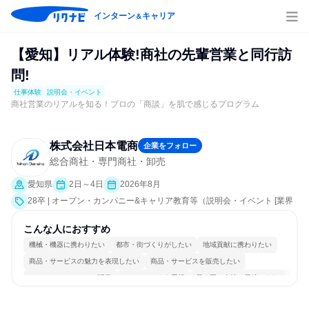
インターン
キャリア
＆
【愛知】リアル体験!商社の先輩営業と同行訪
問!
仕事体験
説明会・イベント
商社営業のリアルを知る！プロの「商談」を肌で感じるプログラム
株式会社日本電商
企業をフォロー
総合商社・専門商社・卸売
愛知県
2日～4日
2026年8月
28卒 | オープン・カンパニー&キャリア教育等（説明会・イベント [業界
研究]、仕事体験）
こんな人におすすめ
機械・機器に携わりたい
都市・街づくりがしたい
地域貢献に携わりたい
商品・サービスの魅力を表現したい
商品・サービスを販売したい
コミュニケーションが活発
チームワークを重視
長く同じ会社に居続けられる
一つの専門分野を極める
人とたくさん会話する