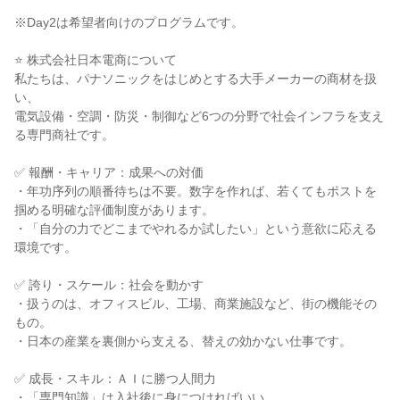
※Day2は希望者向けのプログラムです。
⭐ 株式会社日本電商について
私たちは、パナソニックをはじめとする大手メーカーの商材を扱
い、
電気設備・空調・防災・制御など6つの分野で社会インフラを支え
る専門商社です。
✅ 報酬・キャリア：成果への対価
・年功序列の順番待ちは不要。数字を作れば、若くてもポストを
掴める明確な評価制度があります。
・「自分の力でどこまでやれるか試したい」という意欲に応える
環境です。
✅ 誇り・スケール：社会を動かす
・扱うのは、オフィスビル、工場、商業施設など、街の機能その
もの。
・日本の産業を裏側から支える、替えの効かない仕事です。
✅ 成長・スキル：ＡＩに勝つ人間力
・「専門知識」は入社後に身につければいい。