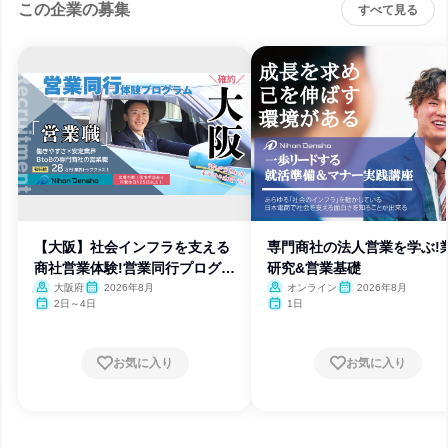
この企業の募集
すべて見る
【大阪】社会インフラを支える
専門商社の法人営業を学ぶ!
商社営業体験!営業同行プログラ
研究&営業基礎
ム
大阪府
2026年8月
オンライン
2026年8月
2日～4日
1日
お気に入り
お気に入り