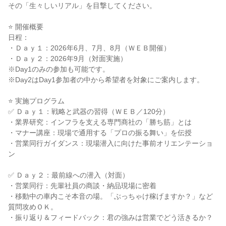
その「生々しいリアル」を目撃してください。
⭐ 開催概要
日程：
・Ｄａｙ１：2026年6月、7月、8月（ＷＥＢ開催）
・Ｄａｙ２：2026年9月（対面実施）
※Day1のみの参加も可能です。
※Day2はDay1参加者の中から希望者を対象にご案内します。
⭐ 実施プログラム
✅ Ｄａｙ１：戦略と武器の習得（ＷＥＢ／120分）
・業界研究：インフラを支える専門商社の「勝ち筋」とは
・マナー講座：現場で通用する「プロの振る舞い」を伝授
・営業同行ガイダンス：現場潜入に向けた事前オリエンテーショ
ン
✅ Ｄａｙ２：最前線への潜入（対面）
・営業同行：先輩社員の商談・納品現場に密着
・移動中の車内こそ本音の場。「ぶっちゃけ稼げますか？」など
質問攻めＯＫ。
・振り返り＆フィードバック：君の強みは営業でどう活きるか？